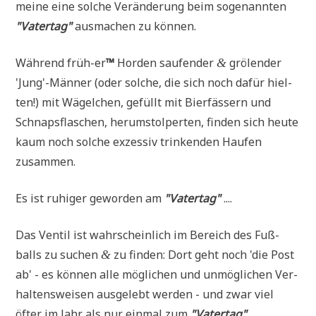
mei­ne eine sol­che Ver­än­de­rung beim soge­nann­ten
"Vater­tag"
aus­ma­chen zu können.
Wäh­rend früh-er
™
Hor­den sau­fen­der
grö­len­der
&
'Jung'-Männer (oder sol­che, die sich noch dafür hiel­
ten!) mit Wägel­chen, gefüllt mit Bier­fäs­sern und
Schnaps­fla­schen, her­um­stol­per­ten, fin­den sich heu­te
kaum noch sol­che exzes­siv trin­ken­den Hau­fen
zusammen.
Es ist ruhi­ger gewor­den am
"Vater­tag"
....
Das Ven­til ist wahr­schein­lich im Bereich des Fuß­
balls zu suchen
zu fin­den: Dort geht noch 'die Post
&
ab' - es kön­nen alle mög­li­chen und unmög­li­chen Ver­
hal­tens­wei­sen aus­ge­lebt wer­den - und zwar viel
öfter im Jahr als nur ein­mal zum
"Vater­tag"
....