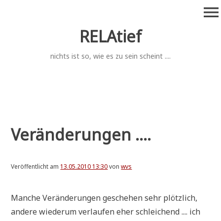
Zum
menu
Inhalt
springen
RELAtief
nichts ist so, wie es zu sein scheint ....
Veränderungen ....
Veröffentlicht am
13.05.2010 13:30
von
wvs
Man­che Ver­än­de­run­gen gesche­hen sehr plötz­lich,
ande­re wie­der­um ver­lau­fen eher schlei­chend .... ich