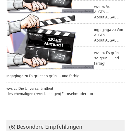
wvs
zu
Von
ALGEN .....
About ALGAE .....
ingaginga
zu
Von
ALGEN .....
About ALGAE .....
wvs
zu
Es grünt
so grün .... und
farbig!
ingaginga
zu
Es grünt so grün .... und farbig!
wvs
zu
Die Unverschämtheit
des ehemaligen (zweitklassigen) Fernsehmoderators
(6) Besondere Empfehlungen