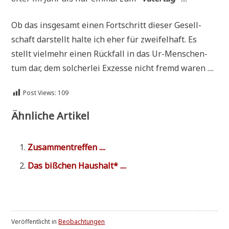
Ob das ins­ge­samt einen Fort­schritt die­ser Gesell­
schaft dar­stellt hal­te ich eher für zwei­fel­haft. Es
stellt viel­mehr einen Rück­fall in das Ur-Men­schen­
tum dar, dem sol­cher­lei Exzes­se nicht fremd waren ....
Post Views:
109
Ähnliche Artikel
Zusam­men­tref­fen ....
Das biß­chen Haushalt* ....
Veröffentlicht in
Beobachtungen