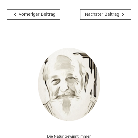
Beitragsnavigation
navigate_before
navigate_next
Vorheriger Beitrag
Nächster Beitrag
Die Natur gewinnt immer