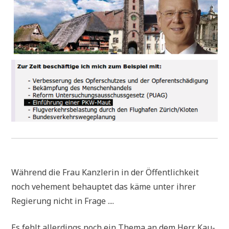
Wäh­rend die Frau Kanz­le­rin in der Öffent­lich­keit
noch vehe­ment behaup­tet das käme unter ihrer
Regie­rung nicht in Frage ....
Es fehlt aller­dings noch ein The­ma an dem Herr Kau­