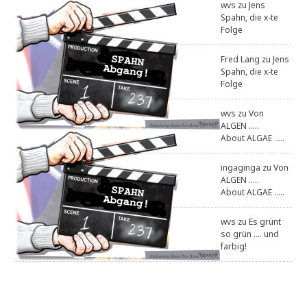
wvs
zu
Jens
Spahn, die x-te
Folge
Fred Lang
zu
Jens
Spahn, die x-te
Folge
wvs
zu
Von
ALGEN .....
About ALGAE .....
ingaginga
zu
Von
ALGEN .....
About ALGAE .....
wvs
zu
Es grünt
so grün .... und
farbig!