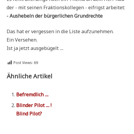
der - mit sei­nen Frak­ti­ons­kol­le­gen - eif­rigst arbeitet:
- Aus­he­beln der bür­ger­li­chen Grundrechte
Das hat er ver­ges­sen in die Liste aufzunehmen.
Ein Versehen.
Ist ja jetzt ausgebügelt ....
Post Views:
69
Ähnliche Artikel
Befremd­lich ....
Blin­der Pilot .... !
Blind Pilot?