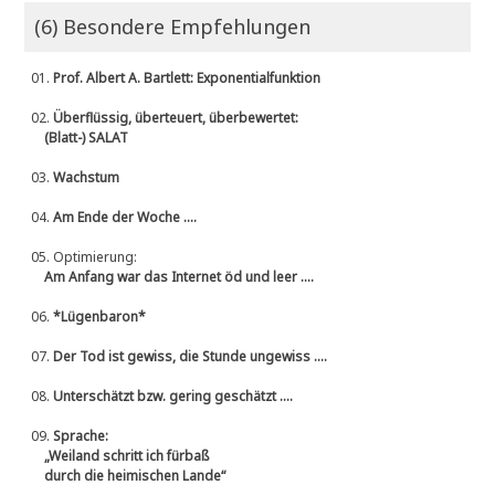
(6) Besondere Empfehlungen
01.
Prof. Albert A. Bartlett: Exponentialfunktion
02.
Überflüssig, überteuert, überbewertet:
(Blatt-) SALAT
03.
Wachstum
04.
Am Ende der Woche ....
05.
Optimierung:
Am Anfang war das Internet öd und leer ....
06.
*Lügenbaron*
07.
Der Tod ist gewiss, die Stunde ungewiss ....
08.
Unterschätzt bzw. gering geschätzt ....
09.
Sprache:
„Weiland schritt ich fürbaß
durch die heimischen Lande“