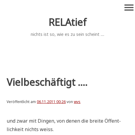
Zum
menu
Inhalt
springen
RELAtief
nichts ist so, wie es zu sein scheint ....
Vielbeschäftigt ....
Veröffentlicht am
06.11.2011 00:26
von
wvs
und zwar mit Din­gen, von denen die brei­te Öffent­
lich­keit nichts weiss.