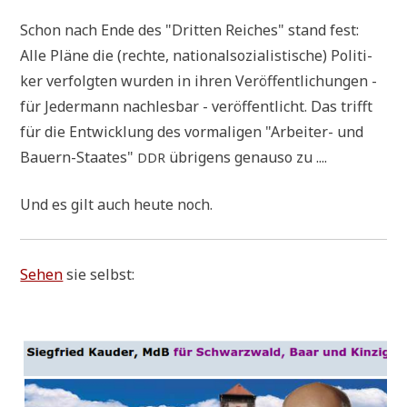
Schon nach Ende des "Drit­ten Rei­ches" stand fest:
Alle Plä­ne die (rech­te, natio­nal­so­zia­li­sti­sche) Poli­ti­
ker ver­folg­ten wur­den in ihren Ver­öf­fent­li­chun­gen -
für Jeder­mann nach­les­bar - ver­öf­fent­licht. Das trifft
für die Ent­wick­lung des vor­ma­li­gen "Arbei­ter- und
Bau­ern-Staa­tes"
übri­gens genau­so zu ....
DDR
Und es gilt auch heu­te noch.
Sehen
sie selbst: