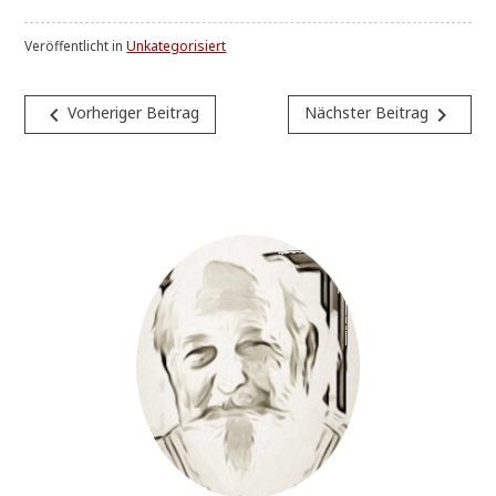
Veröffentlicht in
Unkategorisiert
Beitragsnavigation
navigate_before
navigate_next
Vorheriger Beitrag
Nächster Beitrag