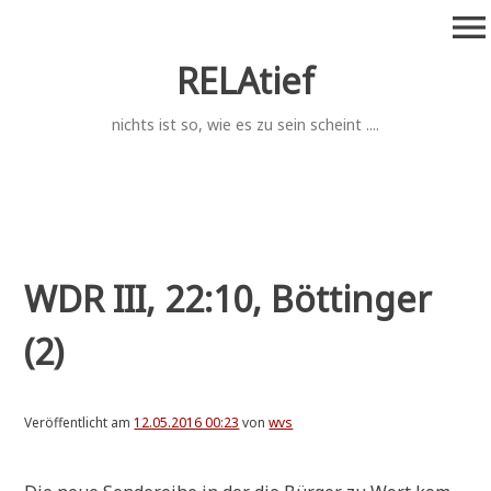
Zum
menu
Inhalt
springen
RELAtief
nichts ist so, wie es zu sein scheint ....
WDR III, 22:10, Böttinger
(2)
Veröffentlicht am
12.05.2016 00:23
von
wvs