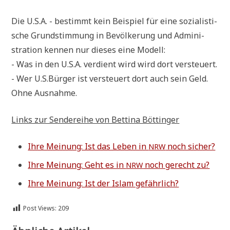
Die U.S.A. - bestimmt kein Bei­spiel für eine sozia­li­sti­
sche Grund­stim­mung in Bevöl­ke­rung und Admi­ni­
stra­ti­on ken­nen nur die­ses eine Modell:
- Was in den U.S.A. ver­dient wird wird dort versteuert.
- Wer U.S.Bürger ist ver­steu­ert dort auch sein Geld.
Ohne Ausnahme.
Links zur Sen­de­rei­he von Bet­ti­na Böttinger
Ihre Mei­nung: Ist das Leben in
noch sicher?
NRW
Ihre Mei­nung: Geht es in
noch gerecht zu?
NRW
Ihre Mei­nung: Ist der Islam gefährlich?
Post Views:
209