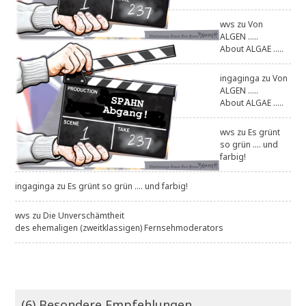
wvs
zu
Von
ALGEN .....
About ALGAE .....
ingaginga
zu
Von
ALGEN .....
About ALGAE .....
wvs
zu
Es grünt
so grün .... und
farbig!
ingaginga
zu
Es grünt so grün .... und farbig!
wvs
zu
Die Unverschämtheit
des ehemaligen (zweitklassigen) Fernsehmoderators
(6) Besondere Empfehlungen