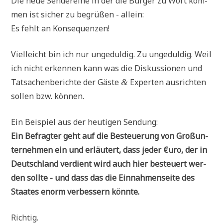
Die neue Sen­de­rei­he in der die Bür­ger zu Wort kom­
men ist sicher zu begrü­ßen - allein:
Es fehlt an Konsequenzen!
Viel­leicht bin ich nur unge­dul­dig. Zu unge­dul­dig. Weil
ich nicht erken­nen kann was die Dis­kus­sio­nen und
Tat­sa­chen­be­rich­te der Gäste
Exper­ten aus­rich­ten
&
sol­len bzw. können.
Ein Bei­spiel aus der heu­ti­gen Sendung:
Ein Befrag­ter geht auf die Besteue­rung von Groß­un­
ter­neh­men ein und erläu­tert, dass jeder €uro, der in
Deutsch­land ver­dient wird auch hier besteu­ert wer­
den soll­te - und dass das die Ein­nah­men­sei­te des
Staa­tes enorm ver­bes­sern könnte.
Rich­tig.