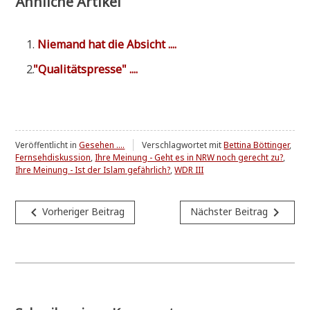
Ähnliche Artikel
Nie­mand hat die Absicht ....
"
Qua­li­täts­pres­se" ....
Veröffentlicht in
Gesehen ....
Verschlagwortet mit
Bettina Böttinger
,
Fernsehdiskussion
,
Ihre Meinung - Geht es in NRW noch gerecht zu?
,
Ihre Meinung - Ist der Islam gefährlich?
,
WDR III
Beitragsnavigation
navigate_before
navigate_next
Vorheriger Beitrag
Nächster Beitrag