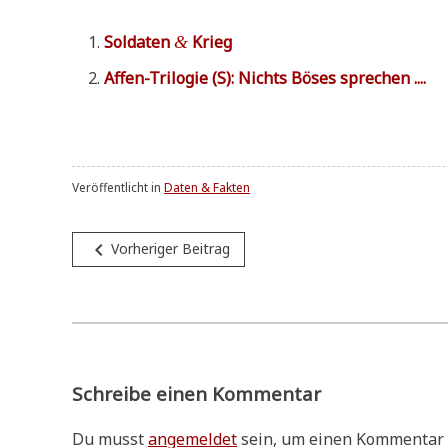
Sol­da­ten
Krieg
&
Affen-Tri­lo­gie (S): Nichts Böses sprechen ....
Veröffentlicht in
Daten & Fakten
Beitragsnavigation
navigate_before
Vorheriger Beitrag
Schreibe einen Kommentar
Du musst
angemeldet
sein, um einen Kommentar