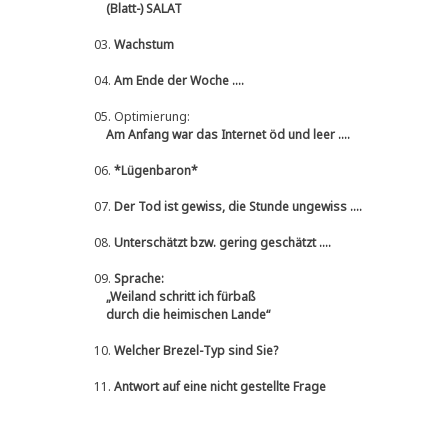
(Blatt-) SALAT
03.
Wachstum
04.
Am Ende der Woche ....
05.
Optimierung:
Am Anfang war das Internet öd und leer ....
06.
*Lügenbaron*
07.
Der Tod ist gewiss, die Stunde ungewiss ....
08.
Unterschätzt bzw. gering geschätzt ....
09.
Sprache:
„Weiland schritt ich fürbaß
durch die heimischen Lande“
10.
Welcher Brezel-Typ sind Sie?
11.
Antwort auf eine nicht gestellte Frage