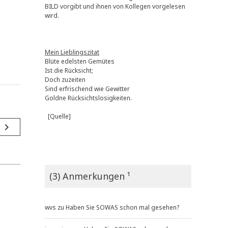
BILD vorgibt und ihnen von Kollegen vorgelesen
wird.
Mein Lieblingszitat
Blüte edelsten Gemütes
Ist die Rücksicht;
Doch zuzeiten
Sind erfrischend wie Gewitter
Goldne Rücksichtslosigkeiten.
[Quelle]
navigate_next
g
(3) Anmerkungen ¹
wvs
zu
Haben Sie SOWAS schon mal gesehen?