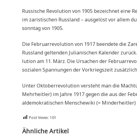
Rus­si­sche Revo­lu­ti­on von 1905 bezeich­net eine R
im zari­sti­schen Russ­land – aus­ge­löst vor allem 
sonn­tag von 1905.
Die Febru­ar­re­vo­lu­ti­on von 1917 been­de­te die 
Russ­land gel­ten­den Julia­ni­schen Kalen­der zurück
lu­ti­on am 11. März. Die Ursa­chen der Febru­ar­re­vo
sozia­len Span­nun­gen der Vor­kriegs­zeit zusätz­lic
Unter Okto­ber­re­vo­lu­ti­on ver­steht man die Macht­
Mehr­heit­ler) im Jah­re 1917 gegen die aus der Febru­a
al­de­mo­kra­ti­schen Men­sche­wi­ki (= Min­der­heit­le
Post Views:
101
Ähnliche Artikel