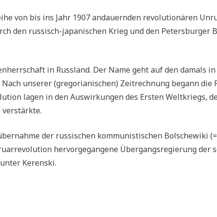
ei­he von bis ins Jahr 1907 andau­ern­den revo­lu­tio­nä­ren Unr
durch den rus­sisch-japa­ni­schen Krieg und den Peters­bur­ger B
Zaren­herr­schaft in Russ­land. Der Name geht auf den damals in
. Nach unse­rer (gre­go­ria­ni­schen) Zeit­rech­nung begann die
­lu­ti­on lagen in den Aus­wir­kun­gen des Ersten Welt­kriegs, d
h verstärkte.
über­nah­me der rus­si­schen kom­mu­ni­sti­schen Bol­sche­wi­ki (=
r­re­vo­lu­ti­on her­vor­ge­gan­ge­ne Über­gangs­re­gie­rung der s
r) unter Kerenski.