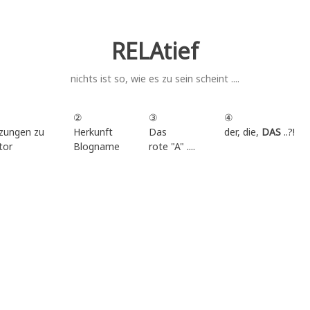
RELAtief
nichts ist so, wie es zu sein scheint ....
②
③
④
zungen zu
Herkunft
Das
der, die,
DAS
..?!
tor
Blogname
rote "A" ....
.