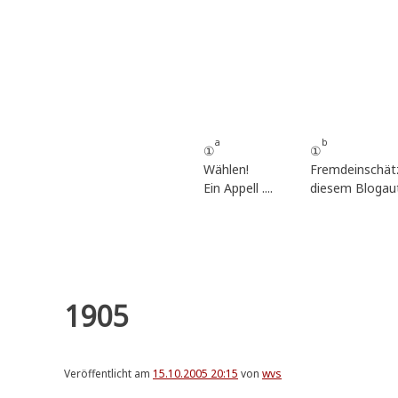
Zum
Inhalt
springen
a
b
①
①
Wählen!
Fremdeinschät
Ein Appell ....
diesem Blogau
1905
Veröffentlicht am
15.10.2005 20:15
von
wvs