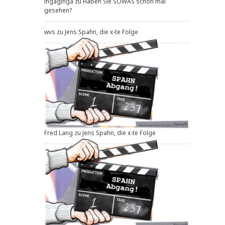
ingaginga
zu
Haben Sie SOWAS schon mal
gesehen?
wvs
zu
Jens Spahn, die x-te Folge
Fred Lang
zu
Jens Spahn, die x-te Folge