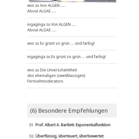
wvs
zu
Von ALGEN .....
About ALGAE .....
ingaginga
zu
Von ALGEN .....
About ALGAE .....
wvs
zu
Es grünt so grün .... und farbig!
ingaginga
zu
Es grünt so grün .... und farbig!
wvs
zu
Die Unverschämtheit
des ehemaligen (zweitklassigen)
Fernsehmoderators
(6) Besondere Empfehlungen
01.
Prof. Albert A. Bartlett: Exponentialfunktion
02.
Überflüssig, überteuert, überbewertet: