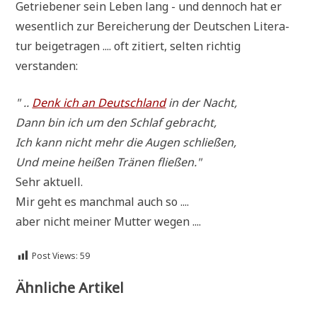
Getrie­be­ner sein Leben lang - und den­noch hat er
wesent­lich zur Berei­che­rung der Deut­schen Lite­ra­
tur bei­getra­gen .... oft zitiert, sel­ten rich­tig
verstanden:
" ..
Denk ich an Deutsch­land
in der Nacht,
Dann bin ich um den Schlaf gebracht,
Ich kann nicht mehr die Augen schließen,
Und mei­ne hei­ßen Trä­nen fließen."
Sehr aktuell.
Mir geht es manch­mal auch so ....
aber nicht mei­ner Mut­ter wegen ....
Post Views:
59
Ähnliche Artikel