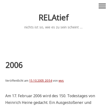
Zum
menu
Inhalt
springen
RELAtief
nichts ist so, wie es zu sein scheint ....
2006
Veröffentlicht am
15.10.2005 20:54
von
wvs
Am 17. Febru­ar 2006 wird des 150. Todes­ta­ges von
Hein­rich Hei­ne gedacht. Ein Aus­ge­sto­ße­ner und