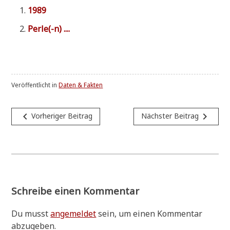
1989
Perle(-n) ....
Veröffentlicht in
Daten & Fakten
Beitragsnavigation
navigate_before
navigate_next
Vorheriger Beitrag
Nächster Beitrag
Schreibe einen Kommentar
Du musst
angemeldet
sein, um einen Kommentar
abzugeben.