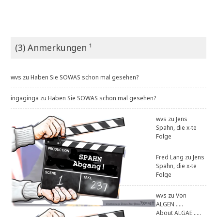
(3) Anmerkungen ¹
wvs
zu
Haben Sie SOWAS schon mal gesehen?
ingaginga
zu
Haben Sie SOWAS schon mal gesehen?
wvs
zu
Jens
Spahn, die x-te
Folge
Fred Lang
zu
Jens
Spahn, die x-te
Folge
wvs
zu
Von
ALGEN .....
About ALGAE .....