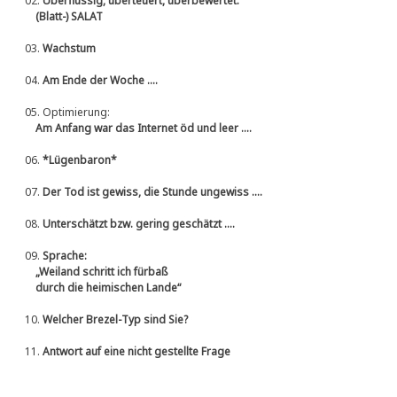
02.
Überflüssig, überteuert, überbewertet:
(Blatt-) SALAT
03.
Wachstum
04.
Am Ende der Woche ....
05.
Optimierung:
Am Anfang war das Internet öd und leer ....
06.
*Lügenbaron*
07.
Der Tod ist gewiss, die Stunde ungewiss ....
08.
Unterschätzt bzw. gering geschätzt ....
09.
Sprache:
„Weiland schritt ich fürbaß
durch die heimischen Lande“
10.
Welcher Brezel-Typ sind Sie?
11.
Antwort auf eine nicht gestellte Frage