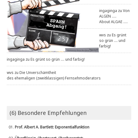
ingaginga
zu
Von
ALGEN .....
About ALGAE .....
wvs
zu
Es grünt
so grün .... und
farbig!
ingaginga
zu
Es grünt so grün .... und farbig!
wvs
zu
Die Unverschämtheit
des ehemaligen (zweitklassigen) Fernsehmoderators
(6) Besondere Empfehlungen
01.
Prof. Albert A. Bartlett: Exponentialfunktion