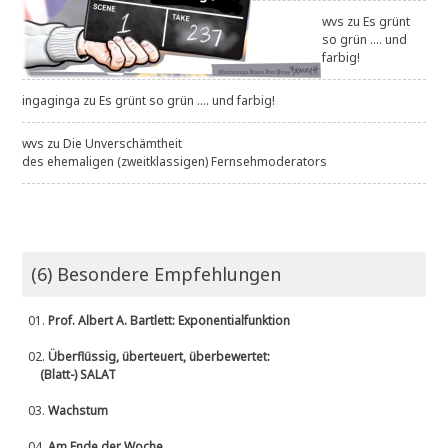
wvs
zu
Es grünt
so grün .... und
farbig!
ingaginga
zu
Es grünt so grün .... und farbig!
wvs
zu
Die Unverschämtheit
des ehemaligen (zweitklassigen) Fernsehmoderators
(6) Besondere Empfehlungen
01.
Prof. Albert A. Bartlett: Exponentialfunktion
02.
Überflüssig, überteuert, überbewertet:
(Blatt-) SALAT
03.
Wachstum
04.
Am Ende der Woche ....