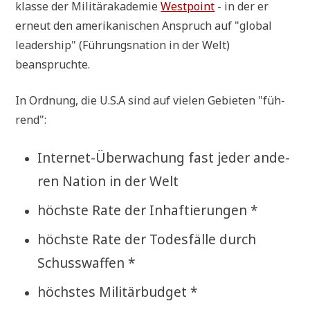
klas­se der Mili­tär­aka­de­mie
West­point
- in der er
erneut den ame­ri­ka­ni­schen Anspruch auf "glo­bal
lea­der­ship" (Füh­rungs­na­ti­on in der Welt)
beanspruchte.
In Ord­nung, die U.S.A sind auf vie­len Gebie­ten "füh­
rend":
Inter­net-Über­wa­chung fast jeder ande­
ren Nati­on in der Welt
höch­ste Rate der Inhaftierungen *
höch­ste Rate der Todes­fäl­le durch
Schusswaffen *
höch­stes Militärbudget *