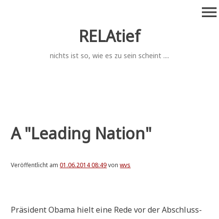
Zum
menu
Inhalt
springen
RELAtief
nichts ist so, wie es zu sein scheint ....
A "Leading Nation"
Veröffentlicht am
01.06.2014 08:49
von
wvs
.
Prä­si­dent Oba­ma hielt eine Rede vor der Abschluss­