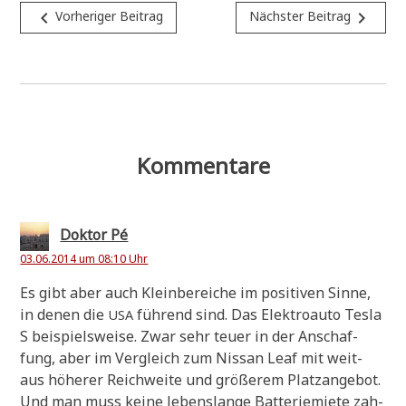
Beitragsnavigation
navigate_before
navigate_next
Vorheriger Beitrag
Nächster Beitrag
Kommentare
Doktor Pé
03.06.2014 um 08:10 Uhr
Es gibt aber auch Klein­be­rei­che im posi­ti­ven Sin­ne,
in denen die
füh­rend sind. Das Elek­tro­au­to Tes­la
USA
S bei­spiels­wei­se. Zwar sehr teu­er in der Anschaf­
fung, aber im Ver­gleich zum Nis­san Leaf mit weit­
aus höhe­rer Reich­wei­te und grö­ße­rem Platz­an­ge­bot.
Und man muss kei­ne lebens­lan­ge Bat­te­rie­mie­te zah­