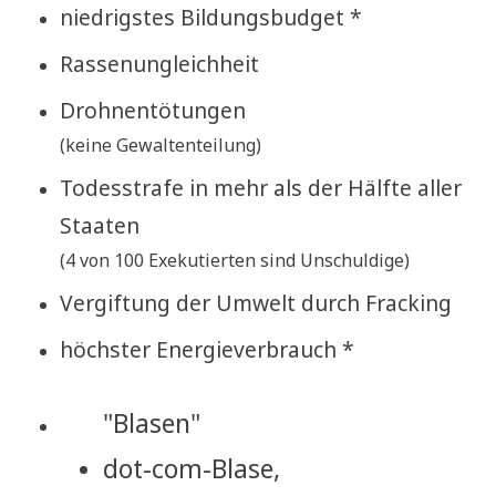
nied­rig­stes Bildungsbudget *
Rassenungleichheit
Drohnentötungen
(kei­ne Gewaltenteilung)
Todes­stra­fe in mehr als der Hälf­te aller
Staaten
(4 von 100 Exe­ku­tier­ten sind Unschuldige)
Ver­gif­tung der Umwelt durch Fracking
höch­ster Energieverbrauch *
"Bla­sen"
dot-com-Bla­se,