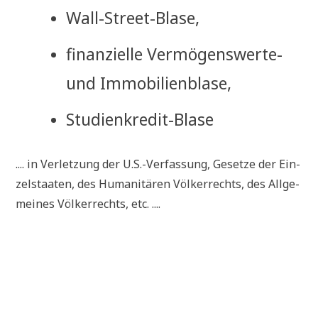
Wall-Street-Bla­se,
finan­zi­el­le Ver­mö­gens­wer­te-
und Immobilienblase,
Stu­di­en­kre­dit-Bla­se
.... in Ver­let­zung der U.S.-Verfassung, Geset­ze der Ein­
zel­staa­ten, des Huma­ni­tä­ren Völ­ker­rechts, des All­ge­
mei­nes Völ­ker­rechts, etc. ....