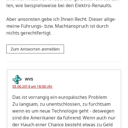
len, wie bei­spiels­wei­se bei den Elektro-Renaults.
Aber anson­sten gebe ich Ihnen Recht. Die­ser all­ge­
mei­ne Füh­rungs- bzw. Macht­an­spruch ist durch
nichts gerechtfertigt.
Zum Antworten anmelden
wvs
03.06.2014 um 18:06 Uhr
Das ist vor­ran­gig ein euro­päi­sches Problem:
Zu lang­sam, zu unent­schlos­sen, zu furcht­sam
wenn es um neue Tech­no­lo­gie geht - des­we­gen
sind die Ame­ri­ka­ner da füh­rend. Wenn auch nur
der Hauch einer Chan­ce besteht etwas zu Geld