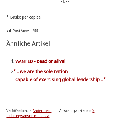
∙ ▪  ▪ ∙
*
Basis: per capita
Post Views:
255
Ähnliche Artikel
- dead or alive!
WANTED
"
.. we are the sole nati­on
capa­ble of exer­cis­ing glo­bal leadership .. "
Veröffentlicht in
Andernorts
Verschlagwortet mit
X
"Führungsanspruch" U.S.A