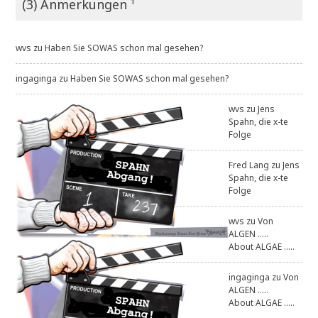
(3) Anmerkungen ¹
wvs
zu
Haben Sie SOWAS schon mal gesehen?
ingaginga
zu
Haben Sie SOWAS schon mal gesehen?
wvs
zu
Jens
Spahn, die x-te
Folge
Fred Lang
zu
Jens
Spahn, die x-te
Folge
wvs
zu
Von
ALGEN .....
About ALGAE .....
ingaginga
zu
Von
ALGEN .....
About ALGAE .....