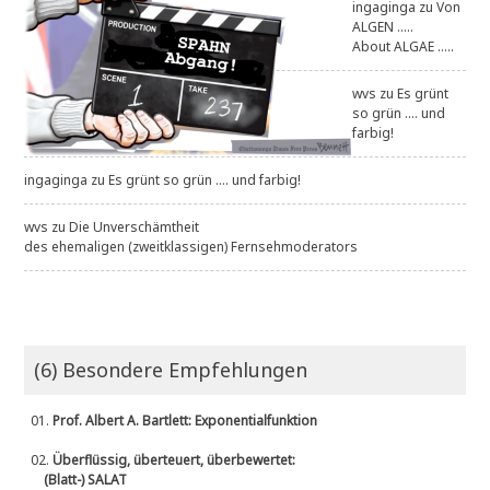
ingaginga
zu
Von
ALGEN .....
About ALGAE .....
wvs
zu
Es grünt
so grün .... und
farbig!
ingaginga
zu
Es grünt so grün .... und farbig!
wvs
zu
Die Unverschämtheit
des ehemaligen (zweitklassigen) Fernsehmoderators
(6) Besondere Empfehlungen
01.
Prof. Albert A. Bartlett: Exponentialfunktion
02.
Überflüssig, überteuert, überbewertet:
(Blatt-) SALAT