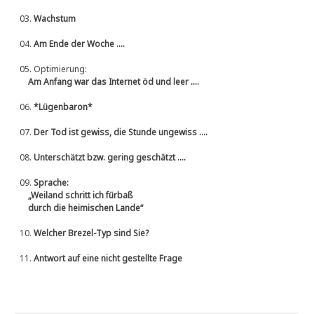
03.
Wachstum
04.
Am Ende der Woche ....
05.
Optimierung:
Am Anfang war das Internet öd und leer ....
06.
*Lügenbaron*
07.
Der Tod ist gewiss, die Stunde ungewiss ....
08.
Unterschätzt bzw. gering geschätzt ....
09.
Sprache:
„Weiland schritt ich fürbaß
durch die heimischen Lande“
10.
Welcher Brezel-Typ sind Sie?
11.
Antwort auf eine nicht gestellte Frage