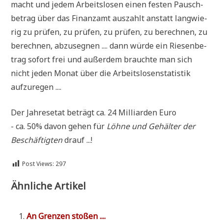
macht und jedem Arbeits­lo­sen einen festen Pausch­
be­trag über das Finanz­amt aus­zahlt anstatt lang­wie­
rig zu prü­fen, zu prü­fen, zu prü­fen, zu berech­nen, zu
berech­nen, abzu­seg­nen .... dann wür­de ein Rie­sen­be­
trag sofort frei und außer­dem brauch­te man sich
nicht jeden Monat über die Arbeits­lo­sen­sta­ti­stik
aufzuregen ....
Der Jah­res­etat beträgt ca. 24 Mil­li­ar­den Euro
- ca. 50% davon gehen für
Löh­ne und Gehäl­ter der
Beschäf­tig­ten
drauf ...!
Post Views:
297
Ähnliche Artikel
An Gren­zen stoßen ....