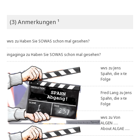
(3) Anmerkungen ¹
wvs
zu
Haben Sie SOWAS schon mal gesehen?
ingaginga
zu
Haben Sie SOWAS schon mal gesehen?
wvs
zu
Jens
Spahn, die x-te
Folge
Fred Lang
zu
Jens
Spahn, die x-te
Folge
wvs
zu
Von
ALGEN .....
About ALGAE .....