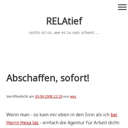
Zum
menu
Inhalt
springen
RELAtief
nichts ist so, wie es zu sein scheint ....
Abschaffen, sofort!
Veröffentlicht am
30.09.2008 22:29
von
wvs
Wenn man - so kam mir eben in den Sinn als ich
bei
Herrn Hexa las
- ein­fach die Agen­tur für Arbeit dicht­