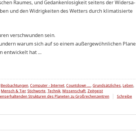
schen Rau­mes, und Gedan­ken­lo­sig­keit sei­tens der Wider­sa­
en und den Wid­rig­kei­ten des Wet­ters durch kli­ma­ti­sier­te
pu­ren ver­schwun­den sein.
n­dern war­um sich auf so einem außer­ge­wöhn­li­chen Pla­ne
n ent­wickelt hat ....
,
Beobachtungen
,
Computer - Internet
,
Countdown ....
,
Grundsätzliches
,
Leben
,
,
Mensch & Tier
,
Stichworte
,
Technik
,
Wissenschaft
,
Zeitgeist
enserhaltenden Strukturen des Planeten zu Großrechenzentren
Schreibe