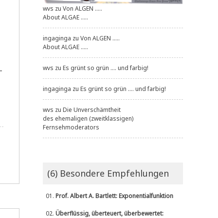
wvs
zu
Von ALGEN .....
About ALGAE .....
ingaginga
zu
Von ALGEN .....
About ALGAE .....
wvs
zu
Es grünt so grün .... und farbig!
­
ingaginga
zu
Es grünt so grün .... und farbig!
wvs
zu
Die Unverschämtheit
des ehemaligen (zweitklassigen)
Fernsehmoderators
(6) Besondere Empfehlungen
01.
Prof. Albert A. Bartlett: Exponentialfunktion
02.
Überflüssig, überteuert, überbewertet: