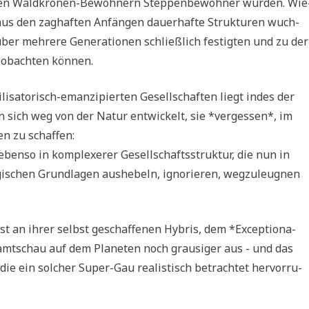
s den Wald­kro­nen-Bewoh­nern Step­pen­be­woh­ner wur­den. Wie
 aus den zag­haf­ten Anfän­gen dau­er­haf­te Struk­tu­ren wuch­
er meh­re­re Gene­ra­tio­nen schließ­lich festig­ten und zu der
beob­ach­ten können.
i­sa­to­risch-eman­zi­pier­ten Gesell­schaf­ten liegt indes der
sich weg von der Natur ent­wickelt, sie *ver­ges­sen*, im
en zu schaffen:
eben­so in kom­ple­xe­rer Gesell­schafts­struk­tur, die nun in
­gi­schen Grund­la­gen aus­he­beln, igno­rie­ren, weg­zu­leug­nen
 ist an ihrer selbst geschaf­fe­nen Hybris, dem *Excep­tio­na­
mt­schau auf dem Pla­ne­ten noch grau­si­ger aus - und das
ie ein sol­cher Super-Gau rea­li­stisch betrach­tet her­vor­ru­