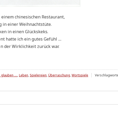
 einem chi­ne­si­schen Restaurant,
g in einer Weihnachtstüte.
cken in einen Glückskeks.
 hat­te ich ein gutes Gefühl ....
in der Wirk­lich­keit zurück war.
glauben ....
,
Leben
,
Spielereien
,
Überraschung
,
Wortspiele
Verschlagworte