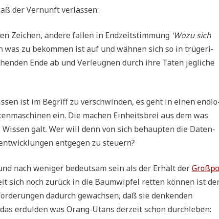
Maß der Ver­nunft verlassen:
den Zei­chen, ande­re fal­len in End­zeit­stim­mung
'Wozu sich
fen was zu bekom­men ist auf und wäh­nen sich so in trü­ge­ri­
­hen­den Ende ab und Ver­leug­nen durch ihre Taten jeg­li­che
 Wis­sen ist im Begriff zu ver­schwin­den, es geht in einen end­lo
Daten­ma­schi­nen ein. Die machen Ein­heits­brei aus dem was
es Wis­sen galt. Wer will denn von sich behaup­ten die Daten­
ent­wick­lun­gen ent­ge­gen zu steuern?
und nach weni­ger bedeut­sam sein als der Erhalt der
Groß­po
t sich noch zurück in die Baum­wip­fel ret­ten kön­nen ist de
s­for­de­run­gen dadurch gewach­sen, daß sie den­ken­den
 das erdul­den was Orang-Utans der­zeit schon durchleben: