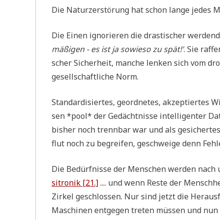
Die Natur­zer­stö­rung hat schon lan­ge jedes 
Die Einen igno­rie­ren die dra­sti­scher wer­den­
mäßi­gen - es ist ja sowie­so zu spät!'
. Sie raf­
scher Sicher­heit, man­che len­ken sich vom dro
gesell­schaft­li­che Norm.
Stan­dar­di­sier­tes, geord­ne­tes, akzep­tier­tes
sen *pool* der Gedächt­nis­se intel­li­gen­ter 
bis­her noch trenn­bar war und als gesi­cher­t
flut noch zu begrei­fen, geschwei­ge denn Fehl­
Die Bedürf­nis­se der Men­schen wer­den nach 
si­tro­nik [21.]
.... und wenn Reste der Mensch­hei
Zir­kel geschlos­sen. Nur sind jetzt die Her­au
Maschi­nen ent­ge­gen tre­ten müs­sen und nun