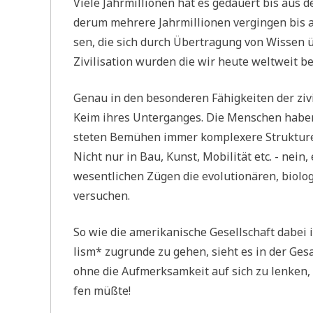
Vie­le Jahr­mil­lio­nen hat es gedau­ert bis au
der­um meh­re­re Jahr­mil­lio­nen ver­gin­gen bis
sen, die sich durch Über­tra­gung von Wis­sen üb
Zivi­li­sa­ti­on wur­den die wir heu­te welt­weit 
Genau in den beson­de­ren Fähig­kei­ten der zivi­l
Keim ihres Unter­gan­ges. Die Men­schen haben 
ste­ten Bemü­hen immer kom­ple­xe­re Struk­tu­r
Nicht nur in Bau, Kunst, Mobi­li­tät etc. - nein, 
wesent­li­chen Zügen die evo­lu­tio­nä­ren, bio­lo
versuchen.
So wie die ame­ri­ka­ni­sche Gesell­schaft dabei
lism* zugrun­de zu gehen, sieht es in der Gesa
ohne die Auf­merk­sam­keit auf sich zu len­ken, d
fen müßte!