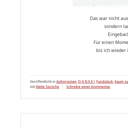
Das war nicht aus
son­dern la
Ein­ge­ba
Für einen Moment
bis ich wie­der 
Veröffentlicht in
Aphorismen
,
D A N K E !
,
Fundstück
,
Kaum zu 
zu
mit
Nette Sprüche
Schreibe einen Kommentar
Das
geht
warm
runter
....