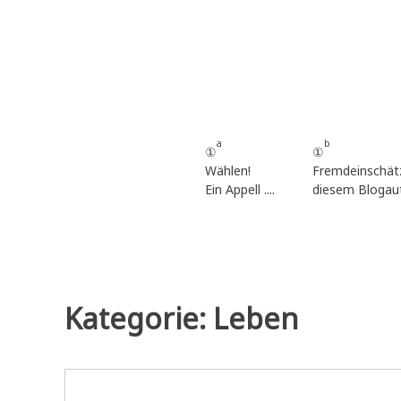
Zum
Inhalt
springen
a
b
①
①
Wählen!
Fremdeinschät
Ein Appell ....
diesem Blogau
Kategorie:
Leben