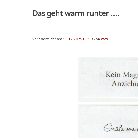
der
kurze
Das geht warm runter ....
Weg
ins
Verderben.
Veröffentlicht am
13.12.2025 00:59
von
wvs