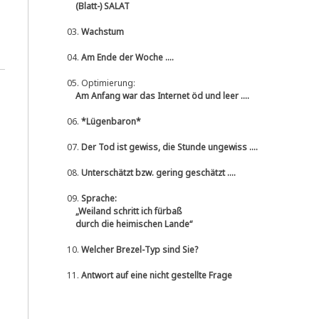
(Blatt-) SALAT
03.
Wachstum
04.
Am Ende der Woche ....
05.
Optimierung:
Am Anfang war das Internet öd und leer ....
06.
*Lügenbaron*
07.
Der Tod ist gewiss, die Stunde ungewiss ....
08.
Unterschätzt bzw. gering geschätzt ....
09.
Sprache:
„Weiland schritt ich fürbaß
durch die heimischen Lande“
10.
Welcher Brezel-Typ sind Sie?
11.
Antwort auf eine nicht gestellte Frage