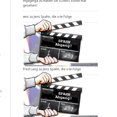
ingaginga
zu
Haben Sie SOWAS schon mal
gesehen?
wvs
zu
Jens Spahn, die x-te Folge
­
Fred Lang
zu
Jens Spahn, die x-te Folge
­
r