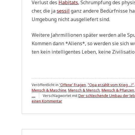
Ver­lust des
Habi­tats
, Schrump­fung des phy­si­
cher, die ja
ses­sil
ganz ande­re Bedürf­nis­se hab
Umge­bung nicht aus­ge­lie­fert sind.
Wei­te­re Jahr­mil­lio­nen spä­ter wer­den alle S
Kom­men dann *Ali­ens*, so wer­den sie sich wu
ten kein intel­li­gen­tes Leben, kei­ne Zivi­li­sa­ti­o
Veröffentlicht in
'Offene' Fragen
,
"Opa erzählt vom Krieg ...!"
Mensch & Maschine
,
Mensch & Mensch
,
Mensch & Pflanzen
....
Verschlagwortet mit
Der schleichende Umbau der leb
zu
einen Kommentar
Der
lange
Weg
zur
Zivilisation
-