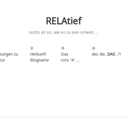
RELAtief
nichts ist so, wie es zu sein scheint ....
②
③
④
zungen zu
Herkunft
Das
der, die,
DAS
..?!
tor
Blogname
rote "A" ....
.