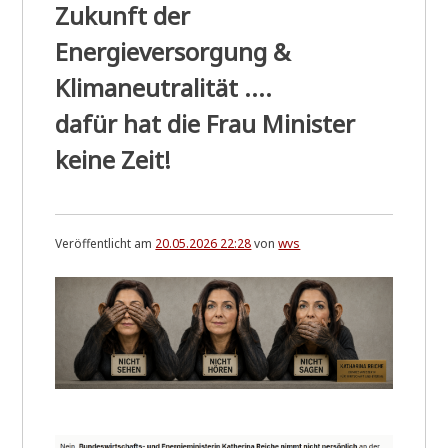
Zukunft der
o
r
Energieversorgung &
i
t
Klimaneutralität ....
a
t
dafür hat die Frau Minister
v
o
keine Zeit!
m
g
l
ä
s
e
Veröffentlicht am
20.05.2026 22:28
von
wvs
r
n
e
n
S
t
a
a
t