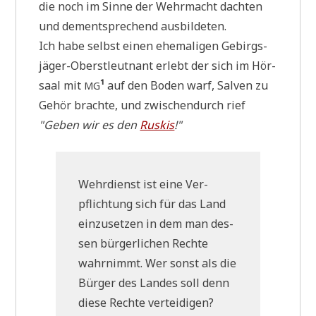
die noch im Sin­ne der Wehr­macht dach­ten
und dem­entspre­chend ausbildeten.
Ich habe selbst einen ehe­ma­li­gen Gebirgs­
jä­ger-Oberst­leut­nant erlebt der sich im Hör­
saal mit
¹
auf den Boden warf, Sal­ven zu
MG
Gehör brach­te, und zwi­schen­durch rief
"Geben wir es den
Ruskis
!"
Wehr­dienst ist eine Ver­
pflich­tung sich für das Land
ein­zu­set­zen in dem man des­
sen bür­ger­li­chen Rech­te
wahr­nimmt. Wer sonst als die
Bür­ger des Lan­des soll denn
die­se Rech­te verteidigen?