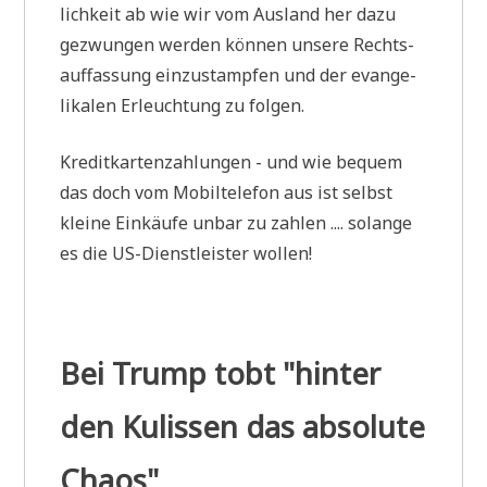
lich­keit ab wie wir vom Aus­land her dazu
gezwun­gen wer­den kön­nen unse­re Rechts­
auf­fas­sung ein­zu­stamp­fen und der evan­ge­
li­ka­len Erleuch­tung zu folgen.
Kre­dit­kar­ten­zah­lun­gen - und wie bequem
das doch vom Mobil­te­le­fon aus ist selbst
klei­ne Ein­käu­fe unbar zu zah­len .... solan­ge
es die US-Dienst­lei­ster wollen!
Bei Trump tobt "hinter
den Kulissen das absolute
Chaos"