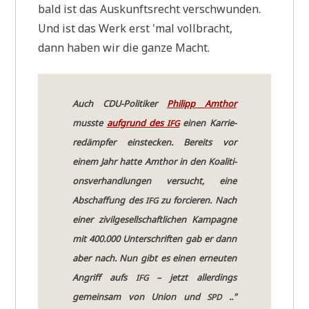
bald ist das Aus­kunfts­recht verschwunden.
Und ist das Werk erst 'mal vollbracht,
dann haben wir die gan­ze Macht.
Auch CDU-Poli­ti­ker
Phil­ipp Amt­hor
muss­te
auf­grund des
einen Kar­rie­
IFG
re­dämp­fer ein­stecken. Bereits vor
einem Jahr hat­te Amt­hor in den Koali­ti­
ons­ver­hand­lun­gen ver­sucht, eine
Abschaf­fung des
zu for­cie­ren. Nach
IFG
einer zivil­ge­sell­schaft­li­chen Kam­pa­gne
mit 400.000 Unter­schrif­ten gab er dann
aber nach. Nun gibt es einen erneu­ten
Angriff aufs
– jetzt aller­dings
IFG
gemein­sam von Uni­on und
.."
SPD