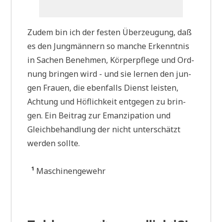
Zudem bin ich der festen Über­zeu­gung, daß
es den Jung­män­nern so man­che Erkennt­nis
in Sachen Beneh­men, Kör­per­pfle­ge und Ord­
nung brin­gen wird - und sie ler­nen den jun­
gen Frau­en, die eben­falls Dienst lei­sten,
Ach­tung und Höf­lich­keit ent­ge­gen zu brin­
gen. Ein Bei­trag zur Eman­zi­pa­ti­on und
Gleich­be­hand­lung der nicht unter­schätzt
wer­den sollte.
¹
Maschinengewehr