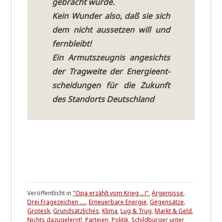
gebracht würde.
Kein Wun­der also, daß sie sich
dem nicht aus­set­zen will und
fernbleibt!
Ein Armuts­zeug­nis ange­sichts
der Trag­wei­te der Ener­gie­ent­
schei­dun­gen für die Zukunft
des Stand­orts Deutsch­land
Veröffentlicht in
"Opa erzählt vom Krieg ...!"
,
Ärgernisse
,
Drei Fragezeichen ....
,
Erneuerbare Energie
,
Gegensätze
,
Grotesk
,
Grundsätzliches
,
Klima
,
Lug & Trug
,
Markt & Geld
,
Nichts dazugelernt!
,
Parteien
,
Politik
,
Schildbürger unter