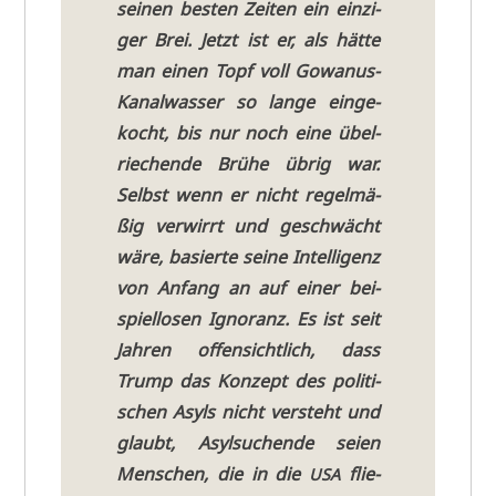
sei­nen besten Zei­ten ein ein­zi­
ger Brei. Jetzt ist er, als hät­te
man einen Topf voll Gowa­nus-
Kanal­was­ser so lan­ge ein­ge­
kocht, bis nur noch eine übel­
rie­chen­de Brü­he übrig war.
Selbst wenn er nicht regel­mä­
ßig ver­wirrt und geschwächt
wäre, basier­te sei­ne Intel­li­genz
von Anfang an auf einer bei­
spiel­lo­sen Igno­ranz. Es ist seit
Jah­ren offen­sicht­lich, dass
Trump das Kon­zept des poli­ti­
schen Asyls nicht ver­steht und
glaubt, Asyl­su­chen­de sei­en
Men­schen, die in die
flie­
USA