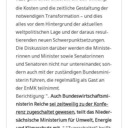
die Kosten und die zeit­li­che Gestal­tung der
not­wen­di­gen Trans­for­ma­ti­on – und dies
alles vor dem Hin­ter­grund der aktu­el­len
welt­po­li­ti­schen Lage und der dar­aus resul­
tie­ren­den neu­en Schwer­punkt­set­zun­gen.
Die Dis­kus­si­on dar­über wer­den die Mini­ste­
rin­nen und Mini­ster sowie Sena­to­rin­nen
und Sena­to­ren nicht nur unter­ein­an­der, son­
dern auch mit der zustän­di­gen Bun­des­mi­ni­
ste­rin füh­ren, die regel­mä­ßig als Gast an
der EnMK teilnimmt.
Berich­ti­gung: "..
Auch Bun­des­wirt­schafts­mi­
ni­ste­rin Rei­che
sei zeit­wei­lig zu der Kon­fe­
renz zuge­schal­tet gewe­sen
, teilt das Nie­der­
säch­si­sche Mini­ste­ri­um für Umwelt, Ener­gie
und Kli­ma­schutz mit
.." "Zuge­schal­tet" heißt