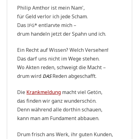
Phil­ip Amt­hor ist mein Nam',
für Geld ver­lor ich jede Scham.
Das
* ent­larv­te mich –
IFG
drum han­deln jetzt der Spahn und ich.
Ein Recht auf Wis­sen? Welch Versehen!
Das darf uns nicht im Wege stehen.
Wo Akten reden, schweigt die Macht –
drum wird
Reden abgeschafft.
DAS
Die
Krank­mel­dung
macht viel Getön,
das fin­den wir ganz wunderschön.
Denn wäh­rend alle dort­hin schauen,
kann man am Fun­da­ment abbauen.
Drum frisch ans Werk, ihr guten Kunden,