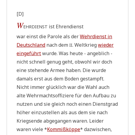
[D]
W
ist Ehrendienst
EHRDIENST
war einst die Paro­le als der
Wehr­dienst in
Deutsch­land
nach dem
. Welt­krieg
wie­der
II
ein­ge­führt
wur­de. Was heu­te - angeb­lich -
nicht schnell genug geht, obwohl wir doch
eine ste­hen­de Armee haben. Die wur­de
damals erst aus dem Boden gestampft.
Nicht immer glück­lich war die Wahl auch
alte Wehr­machts­of­fi­zie­re für den Auf­bau zu
nut­zen und sie gleich noch einen Dienst­grad
höher ein­zu­stel­len als aus dem sie nach
Kriegs­en­de abge­gan­gen waren. Lei­der
waren vie­le *
Kom­miß­köp­pe
* dazwi­schen,