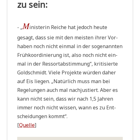
zu sein:
M
- „
ini­ste­rin Rei­che hat jedoch heu­te
gesagt, dass sie mit den mei­sten ihrer Vor­
ha­ben noch nicht ein­mal in der soge­nann­ten
Früh­ko­or­di­nie­rung ist, also noch nicht ein­
mal in der Res­sort­ab­stim­mung“, kri­ti­sier­te
Gold­schmidt. Vie­le Pro­jek­te wür­den daher
auf Eis lie­gen. „Natür­lich muss man bei
Rege­lun­gen auch mal nach­ju­stiert. Aber es
kann nicht sein, dass wir nach 1,5 Jah­ren
immer noch nicht wis­sen, wann es zu Ent­
schei­dun­gen kommt“.
[
Quel­le
]