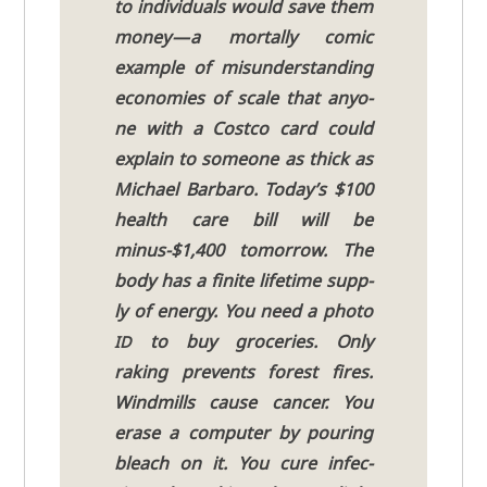
to indi­vi­du­als would save them
money — a mor­tal­ly comic
exam­p­le of misun­derstan­ding
eco­no­mies of sca­le that anyo­
ne with a Cost­co card could
explain to someone as thick as
Micha­el Bar­ba­ro. Today’s $100
health care bill will be
minus-$1,400 tomor­row. The
body has a fini­te life­time sup­p­
ly of ener­gy. You need a pho­to
to buy gro­ce­ries. Only
ID
raking pre­vents forest fires.
Wind­mills cau­se can­cer. You
era­se a com­pu­ter by pou­ring
bleach on it. You cure infec­