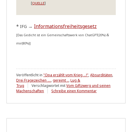
[
]
QUELLE
*
→
Infor­ma­ti­ons­frei­heits­ge­setz
IFG
[Das Gedicht ist ein Gemein­schafts­werk von ChatGPT(20%)
&
mir(80%)]
Veröffentlicht in
"Opa erzählt vom Krieg ...!"
,
Absurditäten
,
Drei Fragezeichen ....
,
gereimt ..
,
Lug &
Trug
Verschlagwortet mit
Vom Giftzwerg und seinen
zu
Machenschaften
Schreibe einen Kommentar
Philip
Amthor
ist
mein
Nam'
....
M