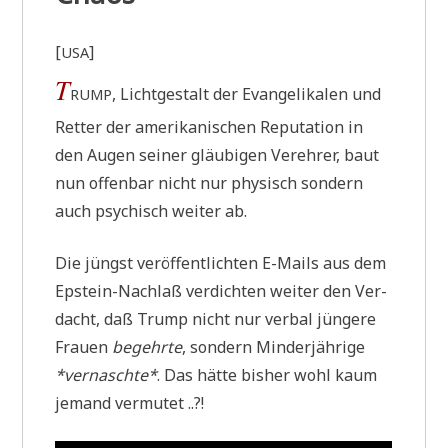
[
]
USA
T
, Licht­ge­stalt der Evan­ge­li­ka­len und
RUMP
Ret­ter der ame­ri­ka­ni­schen Repu­ta­ti­on in
den Augen sei­ner gläu­bi­gen Ver­eh­rer, baut
nun offen­bar nicht nur phy­sisch son­dern
auch psy­chisch wei­ter ab.
Die jüngst ver­öf­fent­lich­ten E-Mails aus dem
Epstein-Nach­laß ver­dich­ten wei­ter den Ver­
dacht, daß Trump nicht nur ver­bal jün­ge­re
Frau­en
begehr­te
, son­dern Min­der­jäh­ri­ge
*ver­nasch­te*
. Das hät­te bis­her wohl kaum
jemand vermutet ..?!