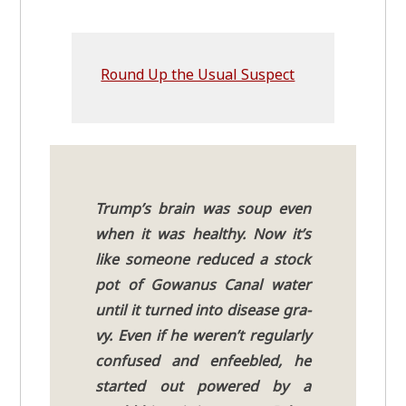
Round Up the Usu­al Suspect
Trump’s brain was soup even
when it was healt­hy. Now it’s
like someone redu­ced a stock
pot of Gowa­nus Canal water
until it tur­ned into dise­a­se gra­
vy. Even if he weren’t regu­lar­ly
con­fu­sed and enfee­bled, he
star­ted out powered by a