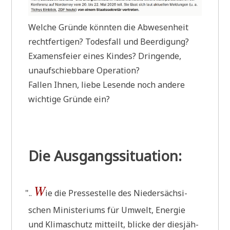
Wel­che Grün­de könn­ten die Abwe­sen­heit
recht­fer­ti­gen? Todes­fall und Beer­di­gung?
Examens­fei­er eines Kin­des? Drin­gen­de,
unauf­schieb­ba­re Operation?
Fal­len Ihnen, lie­be Lesen­de noch ande­re
wich­ti­ge Grün­de ein?
Die Ausgangssituation:
W
"
..
ie die Pres­se­stel­le des Nie­der­säch­si­
schen Mini­ste­ri­ums für Umwelt, Ener­gie
und Kli­ma­schutz mit­teilt, blicke der dies­jäh­