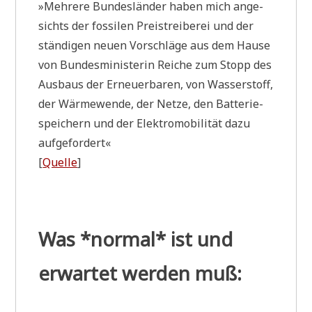
»Meh­re­re Bun­des­län­der haben mich ange­
sichts der fos­si­len Preis­trei­be­rei und der
stän­di­gen neu­en Vor­schlä­ge aus dem Hau­se
von Bun­des­mi­ni­ste­rin Rei­che zum Stopp des
Aus­baus der Erneu­er­ba­ren, von Was­ser­stoff,
der Wär­me­wen­de, der Net­ze, den Bat­te­rie­
spei­chern und der Elek­tro­mo­bi­li­tät dazu
aufgefordert«
[
Quel­le
]
Was *normal* ist und
erwartet werden muß: