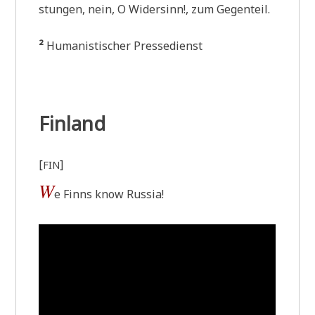
stun­gen, nein, O Wider­sinn!, zum Gegenteil.
²
Huma­ni­sti­scher Pressedienst
Finland
[
]
FIN
W
e Finns know Russia!