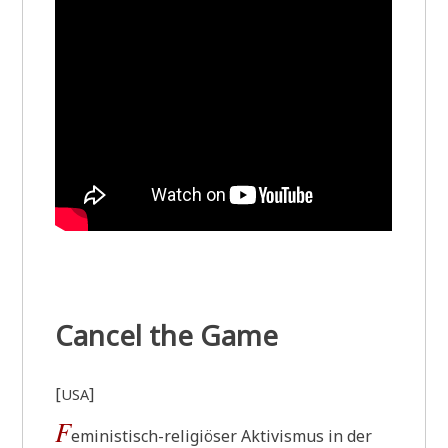
Cancel the Game
[
]
USA
F
emi­ni­stisch-reli­giö­ser Akti­vis­mus in der