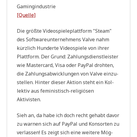
Gamingindustrie
[Quel­le]
Die größ­te Video­spie­le­platt­form "Steam"
des Soft­ware­un­ter­neh­mens Val­ve nahm
kürz­lich Hun­der­te Video­spie­le von ihrer
Platt­form. Der Grund: Zah­lungs­dienst­lei­ster
wie Master­card, Visa oder PayPal droh­ten,
die Zah­lungs­ab­wick­lun­gen von Val­ve ein­zu­
stel­len. Hin­ter die­ser Akti­on steht ein Kol­
lek­tiv aus femi­ni­stisch-reli­giö­sen
Aktivisten.
Sieh an, da habe ich doch recht gehabt davor
zu war­nen sich auf PayPal und Kon­sor­ten zu
ver­las­sen! Es zeigt sich eine wei­te­re Mög­