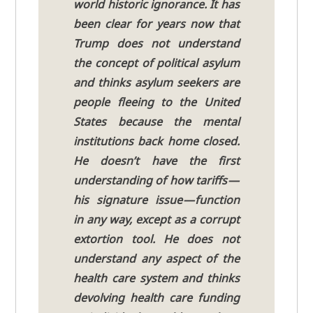
world histo­ric igno­rance. It has
been clear for years now that
Trump does not under­stand
the con­cept of poli­ti­cal asyl­um
and thinks asyl­um see­kers are
peo­p­le fle­e­ing to the United
Sta­tes becau­se the men­tal
insti­tu­ti­ons back home clo­sed.
He doesn’t have the first
under­stan­ding of how tariffs —
his signa­tu­re issue — func­tion
in any way, except as a cor­rupt
extor­ti­on tool. He does not
under­stand any aspect of the
health care system and thinks
devol­ving health care fun­ding