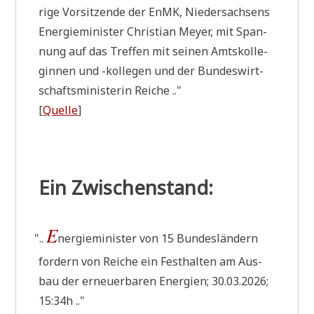
ri­ge Vor­sit­zen­de der EnMK, Nie­der­sach­sens
Ener­gie­mi­ni­ster Chri­sti­an Mey­er, mit Span­
nung auf das Tref­fen mit sei­nen Amts­kol­le­
gin­nen und -kol­le­gen und der Bun­des­wirt­
schafts­mi­ni­ste­rin Reiche .."
[
Quel­le
]
Ein Zwischenstand:
E
"
..
ner­gie­mi­ni­ster von 15 Bun­des­län­dern
for­dern von Rei­che ein Fest­hal­ten am Aus­
bau der erneu­er­ba­ren Ener­gien; 30.03.2026;
15:34h .."