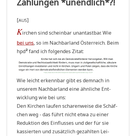
Zahlungen *unendlich*?!
[
]
AUS
K
irchen sind schein­bar unan­tast­bar. Wie
bei uns
, so im Nach­bar­land Öster­reich. Beim
hpd
²
fand ich fol­gen­des Zitat:
Wie leicht erkenn­bar gibt es dem­nach in
unse­rem Nach­bar­land eine ähn­li­che Ent­
wick­lung wie bei uns:
Den Kir­chen lau­fen scha­ren­wei­se die Schäf­
chen weg - das führt nicht etwa zu einer
Reduk­ti­on des Ein­flus­ses und der für sie
kas­sier­ten und zusätz­lich gezahl­ten Lei­