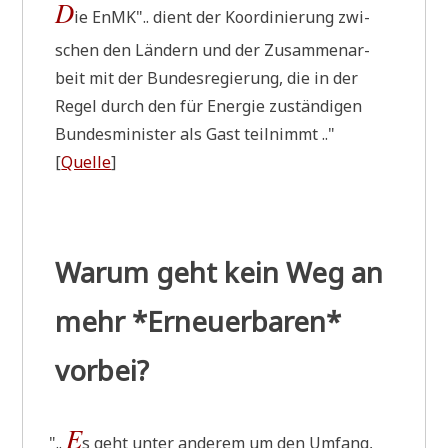
D
ie EnMK".. dient der Koor­di­nie­rung zwi­
schen den Län­dern und der Zusam­men­ar­
beit mit der Bun­des­re­gie­rung, die in der
Regel durch den für Ener­gie zustän­di­gen
Bun­des­mi­ni­ster als Gast teilnimmt .."
[
Quel­le
]
Warum geht kein Weg an
mehr *Erneuerbaren*
vorbei?
E
"
..
s geht unter ande­rem um den Umfang,