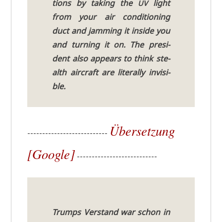
tions by taking the
light
UV
from your air con­di­tio­ning
duct and jamming it insi­de you
and tur­ning it on. The pre­si­
dent also appears to think ste­
alth air­craft are lite­ral­ly invi­si­
ble.
Über­set­zung
---------------------------
[Goog­le]
---------------------------
Trumps Ver­stand war schon in