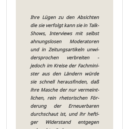
Ihre Lügen zu den Absich­ten
die sie ver­folgt kann sie in Talk-
Shows, Inter­views mit selbst
ahnungs­lo­sen Mode­ra­to­ren
und in Zei­tungs­ar­ti­keln unwi­
der­spro­chen ver­brei­ten -
jedoch im Krei­se der Fach­mi­ni­
ster aus den Län­dern wür­de
sie schnell her­aus­fin­den, daß
ihre Masche der nur ver­meint­
li­chen, rein rhe­to­ri­schen För­
de­rung der Erneu­er­ba­ren
durch­schaut ist, und ihr hef­ti­
ger Wider­stand ent­ge­gen