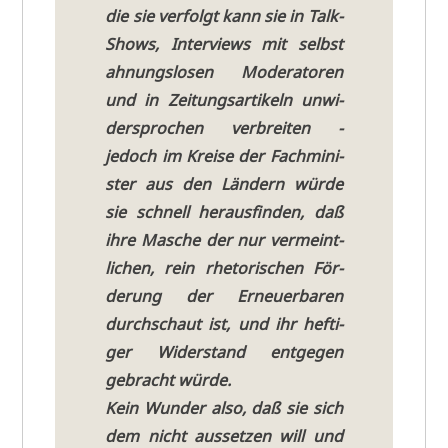
die sie ver­folgt kann sie in Talk-
Shows, Inter­views mit selbst
ahnungs­lo­sen Mode­ra­to­ren
und in Zei­tungs­ar­ti­keln unwi­
der­spro­chen ver­brei­ten -
jedoch im Krei­se der Fach­mi­ni­
ster aus den Län­dern wür­de
sie schnell her­aus­fin­den, daß
ihre Masche der nur ver­meint­
li­chen, rein rhe­to­ri­schen För­
de­rung der Erneu­er­ba­ren
durch­schaut ist, und ihr hef­ti­
ger Wider­stand ent­ge­gen
gebracht würde.
Kein Wun­der also, daß sie sich
dem nicht aus­set­zen will und