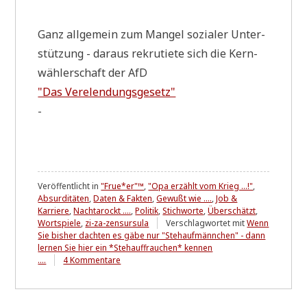
Ganz all­ge­mein zum Man­gel sozia­ler Unter­
stüt­zung - dar­aus rekru­tie­te sich die Kern­
wäh­ler­schaft der AfD
"Das Ver­elen­dungs­ge­setz"
-
Veröffentlicht in
"Frue*er"™
,
"Opa erzählt vom Krieg ...!"
,
Absurditäten
,
Daten & Fakten
,
Gewußt wie ....
,
Job &
Karriere
,
Nachtarockt ....
,
Politik
,
Stichworte
,
Überschätzt
,
Wortspiele
,
zi-za-zensursula
Verschlagwortet mit
Wenn
Sie bisher dachten es gäbe nur "Stehaufmännchen" - dann
lernen Sie hier ein *Stehauffrauchen* kennen
zu
....
4 Kommentare
Meine
Lieblingsfeindin
....