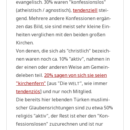
evan­ge­lisch. 30% waren "kon­fes­si­ons­los"
(athe­istisch / agno­stisch),
ten­den­zi­ell
stei­
gend. Meh­re­re ande­re Kon­fes­sio­nen ergän­
zen das Bild, sie sind meist sehr klei­ne Ein­
hei­ten ver­gli­chen mit den bei­den gro­ßen
Kirchen.
Von denen, die sich als "christ­lich" bezeich­
nen waren noch ca. 10% "aktiv", nah­men in
der einen oder ande­ren Wei­se am Gemein­
de­le­ben teil.
20% sagen von sich sie sei­en
"kir­chen­fern"
[aus "Die
", wie immer
WELT
ten­den­zi­ös
] und nur noch Mitglied.
Die bereits hier leben­den Tür­ken mus­li­mi­
scher Glau­bens­rich­tun­gen sind zu etwa 50%
reli­gi­ös "aktiv", der Rest ist eher den "Kon­
fes­si­ons­lo­sen" zuzu­rech­nen und ist nur