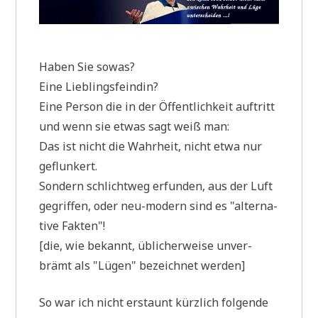
Haben Sie sowas?
Eine Lieblingsfeindin?
Eine Per­son die in der Öffent­lich­keit auf­tritt
und wenn sie etwas sagt weiß man:
Das ist nicht die Wahr­heit, nicht etwa nur
geflunkert.
Son­dern schlicht­weg erfun­den, aus der Luft
gegrif­fen, oder neu-modern sind es "alter­na­
ti­ve Fakten"!
[die, wie bekannt, übli­cher­wei­se unver­
brämt als "Lügen" bezeich­net werden]
So war ich nicht erstaunt kürz­lich fol­gen­de