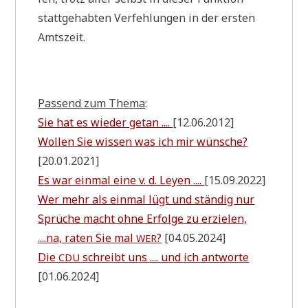
statt­ge­hab­ten Ver­feh­lun­gen in der ersten
Amtszeit.
Pas­send zum The­ma
:
Sie hat es wie­der getan ....
[12.06.2012]
Wol­len Sie wis­sen was ich mir wün­sche?
[20.01.2021]
Es war ein­mal eine v. d. Ley­en ....
[15.09.2022]
Wer mehr als ein­mal lügt und stän­dig nur
Sprü­che macht ohne Erfol­ge zu erzie­len,
....na, raten Sie mal
?
[04.05.2024]
WER
Die
schreibt uns .... und ich ant­wor­te
CDU
[01.06.2024]