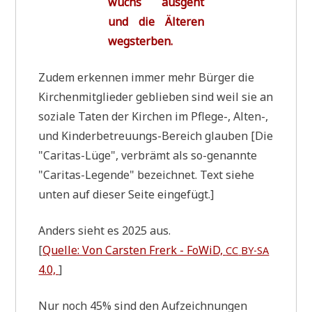
wuchs aus­geht
und die Älte­ren
wegsterben.
Zudem erken­nen immer mehr Bür­ger die
Kir­chen­mit­glie­der geblie­ben sind weil sie an
sozia­le Taten der Kir­chen im Pfle­ge-, Alten-,
und Kin­der­be­treu­ungs-Bereich glau­ben [Die
"Cari­tas-Lüge", ver­brämt als so-genann­te
"Cari­tas-Legen­de" bezeich­net. Text sie­he
unten auf die­ser Sei­te eingefügt.]
Anders sieht es 2025 aus.
[
Quel­le: Von Car­sten Frerk - FoWiD,
CC
BY-SA
4.0,
]
Nur noch 45% sind den Auf­zeich­nun­gen