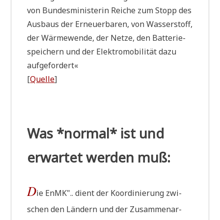
von Bun­des­mi­ni­ste­rin Rei­che zum Stopp des
Aus­baus der Erneu­er­ba­ren, von Was­ser­stoff,
der Wär­me­wen­de, der Net­ze, den Bat­te­rie­
spei­chern und der Elek­tro­mo­bi­li­tät dazu
aufgefordert«
[
Quel­le
]
Was *normal* ist und
erwartet werden muß:
D
ie EnMK".. dient der Koor­di­nie­rung zwi­
schen den Län­dern und der Zusam­men­ar­