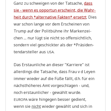
Ganz zu schwei­gen von der Tat­sa­che,
dass
sie - wenn es oppor­tun erscheint, die Wahr­
heit durch *alter­na­ti­ve Fak­ten* ersetzt
. Dies
war schon lan­ge vor dem Erschei­nen von
Trump auf der Polit­büh­ne ihr Mar­ken­zei­
chen .... nur lügt sie nicht so offen­sicht­lich,
son­dern viel geschick­ter als der *Prä­si­den­
ten­dar­stel­ler aus
.
USA
Das Erstaun­li­che an die­ser "Kar­rie­re" ist
aller­dings die Tat­sa­che, dass Frau v d Ley­en
immer wie­der auf die Füße fällt, d.h. für ein
nächst­hö­he­res Amt vor­ge­schla­gen - und,
noch erstaun­li­cher - gewählt wurde.
wäre hin­ge­gen bes­ser gedient,
EUROPA
wenn sie
nicht
wie­der gewählt und sich in