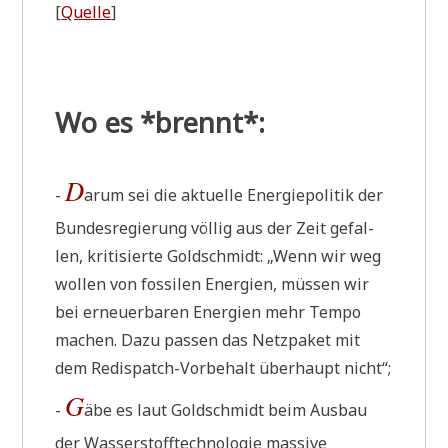
[
Quel­le
]
Wo es *brennt*:
D
-
arum sei die aktu­el­le Ener­gie­po­li­tik der
Bun­des­re­gie­rung völ­lig aus der Zeit gefal­
len, kri­ti­sier­te Gold­schmidt: „Wenn wir weg
wol­len von fos­si­len Ener­gien, müs­sen wir
bei erneu­er­ba­ren Ener­gien mehr Tem­po
machen. Dazu pas­sen das Netz­pa­ket mit
dem Redis­patch-Vor­be­halt über­haupt nicht“;
G
-
äbe es laut Gold­schmidt beim Aus­bau
der Was­ser­stoff­tech­no­lo­gie mas­si­ve