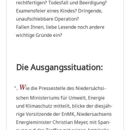
recht­fer­ti­gen? Todes­fall und Beer­di­gung?
Examens­fei­er eines Kin­des? Drin­gen­de,
unauf­schieb­ba­re Operation?
Fal­len Ihnen, lie­be Lesen­de noch ande­re
wich­ti­ge Grün­de ein?
Die Ausgangssituation:
W
"
..
ie die Pres­se­stel­le des Nie­der­säch­si­
schen Mini­ste­ri­ums für Umwelt, Ener­gie
und Kli­ma­schutz mit­teilt, blicke der dies­jäh­
ri­ge Vor­sit­zen­de der EnMK, Nie­der­sach­sens
Ener­gie­mi­ni­ster Chri­sti­an Mey­er, mit Span­