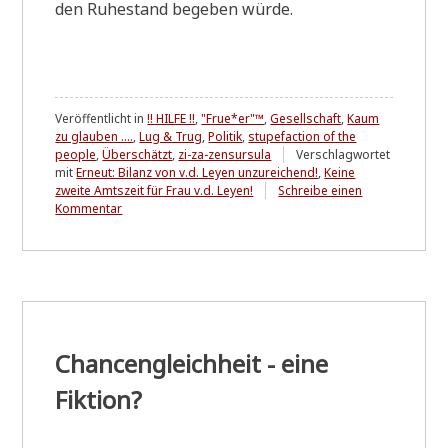
den Ruhe­stand bege­ben würde.
Veröffentlicht in
!! HILFE !!
,
"Frue*er"™
,
Gesellschaft
,
Kaum
zu glauben ....
,
Lug & Trug
,
Politik
,
stupefaction of the
people
,
Überschätzt
,
zi-za-zensursula
Verschlagwortet
mit
Erneut: Bilanz von v.d. Leyen unzureichend!
,
Keine
zweite Amtszeit für Frau v.d. Leyen!
Schreibe einen
zu
Kommentar
Wer
mehr
als
einmal
lügt
und
ständig
nur
Chancengleichheit - eine
Sprüche
macht
Fiktion?
ohne
Erfolge
zu