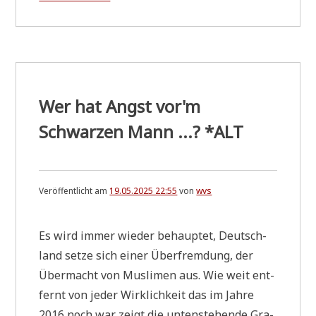
Zukunft
der
Energieversorgung
&
Klimaneutralität
....
dafür
hat
Wer hat Angst vor'm
die
Frau
Schwarzen Mann ...?
*
ALT
Minister
keine
Zeit!
Veröffentlicht am
19.05.2025 22:55
von
wvs
Es wird immer wie­der behaup­tet, Deutsch­
land set­ze sich einer Über­frem­dung, der
Über­macht von Mus­li­men aus. Wie weit ent­
fernt von jeder Wirk­lich­keit das im Jah­re
2016 noch war zeigt die unten­ste­hen­de Gra­