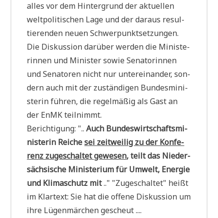
alles vor dem Hin­ter­grund der aktu­el­len
welt­po­li­ti­schen Lage und der dar­aus resul­
tie­ren­den neu­en Schwer­punkt­set­zun­gen.
Die Dis­kus­si­on dar­über wer­den die Mini­ste­
rin­nen und Mini­ster sowie Sena­to­rin­nen
und Sena­to­ren nicht nur unter­ein­an­der, son­
dern auch mit der zustän­di­gen Bun­des­mi­ni­
ste­rin füh­ren, die regel­mä­ßig als Gast an
der EnMK teilnimmt.
Berich­ti­gung: "..
Auch Bun­des­wirt­schafts­mi­
ni­ste­rin Rei­che
sei zeit­wei­lig zu der Kon­fe­
renz zuge­schal­tet gewe­sen
, teilt das Nie­der­
säch­si­sche Mini­ste­ri­um für Umwelt, Ener­gie
und Kli­ma­schutz mit
.." "Zuge­schal­tet" heißt
im Klar­text: Sie hat die offe­ne Dis­kus­si­on um
ihre Lügen­mär­chen gescheut ....