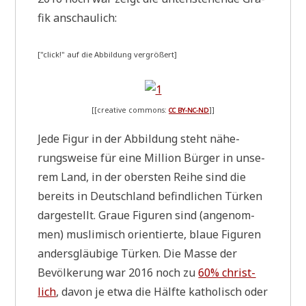
fik anschaulich:
["click!" auf die Abbil­dung vergrößert]
[[crea­tive com­mons:
]]
CC
BY-NC-ND
Jede Figur in der Abbil­dung steht nähe­
rungs­wei­se für eine Mil­li­on Bür­ger in unse­
rem Land, in der ober­sten Rei­he sind die
bereits in Deutsch­land befind­li­chen Tür­ken
dar­ge­stellt. Graue Figu­ren sind (ange­nom­
men) mus­li­misch ori­en­tier­te, blaue Figu­ren
anders­gläu­bi­ge Tür­ken. Die Mas­se der
Bevöl­ke­rung war 2016 noch zu
60% christ­
lich
, davon je etwa die Hälf­te katho­lisch oder