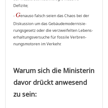
Defizite;
G
-
enau­so falsch sei­en das Cha­os bei der
Dis­kus­si­on um das Gebäu­de­mo­der­ni­sie­
rungs­ge­setz oder die ver­zwei­fel­ten Lebens­
er­hal­tungs­ver­su­che für fos­si­le Ver­bren­
nungs­mo­to­ren im Verkehr.
Warum sich die Ministerin
davor drückt anwesend
zu sein: