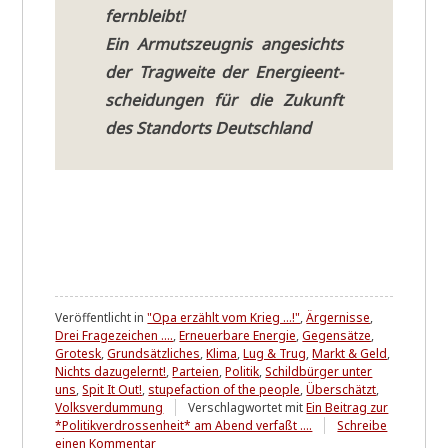
fernbleibt!
Ein Armuts­zeug­nis ange­sichts
der Trag­wei­te der Ener­gie­ent­
schei­dun­gen für die Zukunft
des Stand­orts Deutsch­land
Veröffentlicht in
"Opa erzählt vom Krieg ...!"
,
Ärgernisse
,
Drei Fragezeichen ....
,
Erneuerbare Energie
,
Gegensätze
,
Grotesk
,
Grundsätzliches
,
Klima
,
Lug & Trug
,
Markt & Geld
,
Nichts dazugelernt!
,
Parteien
,
Politik
,
Schildbürger unter
uns
,
Spit It Out!
,
stupefaction of the people
,
Überschätzt
,
Volksverdummung
Verschlagwortet mit
Ein Beitrag zur
*Politikverdrossenheit* am Abend verfaßt ....
Schreibe
zu
einen Kommentar