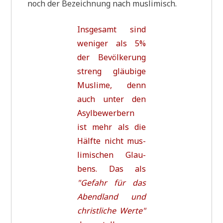
noch der Bezeich­nung nach muslimisch.
Ins­ge­samt sind
weni­ger als 5%
der Bevöl­ke­rung
streng gläu­bi­ge
Mus­li­me, denn
auch unter den
Asyl­be­wer­bern
ist mehr als die
Hälf­te nicht mus­
li­mi­schen Glau­
bens. Das als
"Gefahr für das
Abend­land und
christ­li­che Wer­te"