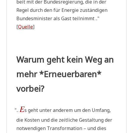
beit mit der Bun­des­re­gie­rung, die in der
Regel durch den für Ener­gie zustän­di­gen
Bun­des­mi­ni­ster als Gast teilnimmt .."
[
Quel­le
]
Warum geht kein Weg an
mehr *Erneuerbaren*
vorbei?
E
"
..
s geht unter ande­rem um den Umfang,
die Kosten und die zeit­li­che Gestal­tung der
not­wen­di­gen Trans­for­ma­ti­on – und dies