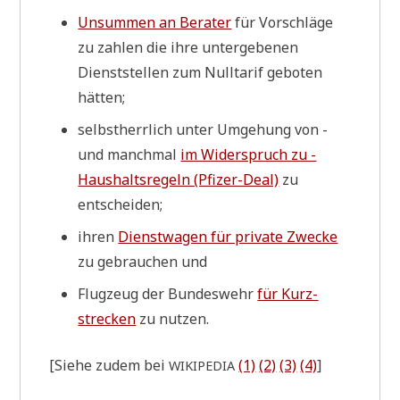
Unsum­men an Bera­ter
für Vor­schlä­ge
zu zah­len die ihre unter­ge­be­nen
Dienst­stel­len zum Null­ta­rif gebo­ten
hätten;
selbst­herr­lich unter Umge­hung von -
und manch­mal
im Wider­spruch zu -
Haus­halts­re­geln (Pfi­zer-Deal)
zu
entscheiden;
ihren
Dienst­wa­gen für pri­va­te Zwecke
zu gebrau­chen und
Flug­zeug der Bun­des­wehr
für Kurz­
strecken
zu nutzen.
[Sie­he zudem bei
(1)
(2)
(3)
(4)
]
WIKIPEDIA