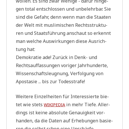
wol­len. Es sind zwar Weni­ge - dafür hin­ge­
gen total ent­schlos­sen und unbe­lehr­bar. Sie
sind die Gefahr, denn wenn man die Staa­ten
der Welt mit mus­li­mi­schen Rechts­struk­tu­
ren und Staats­füh­rung anschaut so erkennt
man wel­che Aus­wir­kun­gen die­se Aus­rich­
tung hat:
Demo­kra­tie ade! Zurück in Denk- und
Rechts­auf­fas­sun­gen vori­ger Jahr­hun­der­te,
Wis­sen­schafts­leug­nung, Ver­fol­gung von
Apo­sta­sie ... bis zur Todesstrafe!
Wei­te­re Ein­zel­hei­ten für Inter­es­sier­te bie­
tet wie stets
in mehr Tie­fe. Aller­
WIKIPEDIA
dings ist kei­ne abso­lu­te Genau­ig­keit vor­
han­den, da die Daten auf Erhe­bun­gen basie­
ren die selbst schon eine Unschär­fe