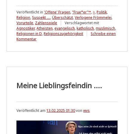
Veröffentlicht in
'Offene' Fragen
,
"Frue*er"™
,
>
,
Politik
,
Religion
,
Suspekt ....
,
Überschätzt
,
Verlogene Frömmelei
,
Vorurteile
,
Zahlenspiele
Verschlagwortet mit
Agnostiker
,
Atheisten
,
evangelisch
,
katholisch
,
muslimisch
,
Religionen in D
,
Religionszugehörigkeit
Schreibe einen
zu
Kommentar
Wer
hat
Angst
vor'm
Schwarzen
Mann
...?
*
Meine Lieblingsfeindin ....
ALT
Veröffentlicht am
13.02.2025 01:30
von
wvs