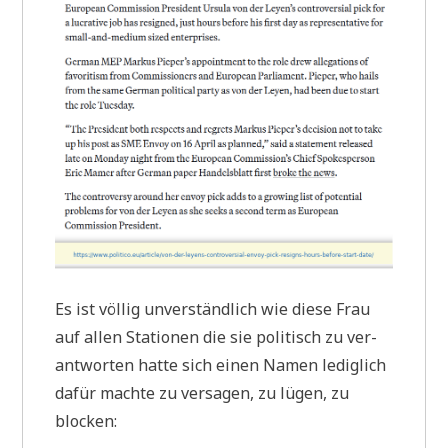
Es ist völ­lig unver­ständ­lich wie die­se Frau
auf allen Sta­tio­nen die sie poli­tisch zu ver­
ant­wor­ten hat­te sich einen Namen ledig­lich
dafür mach­te zu ver­sa­gen, zu lügen, zu
blocken: