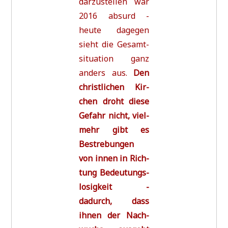
dar­zu­stel­len war
2016 absurd -
heu­te dage­gen
sieht die Gesamt­
si­tua­ti­on ganz
anders aus.
Den
christ­li­chen Kir­
chen droht die­se
Gefahr nicht, viel­
mehr gibt es
Bestre­bun­gen
von innen in Rich­
tung Bedeu­tungs­
lo­sig­keit -
dadurch, dass
ihnen der Nach­