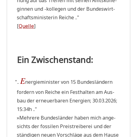
nung auf das Tref­fen mit sei­nen Amts­kol­le­
gin­nen und -kol­le­gen und der Bun­des­wirt­
schafts­mi­ni­ste­rin Reiche .."
[
Quel­le
]
Ein Zwischenstand:
E
"
..
ner­gie­mi­ni­ster von 15 Bun­des­län­dern
for­dern von Rei­che ein Fest­hal­ten am Aus­
bau der erneu­er­ba­ren Ener­gien; 30.03.2026;
15:34h .."
»Meh­re­re Bun­des­län­der haben mich ange­
sichts der fos­si­len Preis­trei­be­rei und der
stän­di­gen neu­en Vor­schlä­ge aus dem Hau­se