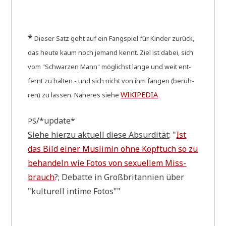
*
Die­ser Satz geht auf ein Fang­spiel für Kin­der zurück,
das heu­te kaum noch jemand kennt. Ziel ist dabei, sich
vom "Schwar­zen Mann" mög­lichst lan­ge und weit ent­
fernt zu hal­ten - und sich nicht von ihm fan­gen (berüh­
WIKIPEDIA
ren) zu las­sen. Nähe­res sie­he
/*update*
PS
Sie­he hier­zu aktu­ell die­se Absur­di­tät
: "
Ist
das Bild einer Mus­li­min ohne Kopf­tuch so zu
behan­deln wie Fotos von sexu­el­lem Miss­
brauch
?; Debat­te in Groß­bri­tan­ni­en über
"kul­tu­rell inti­me Fotos""