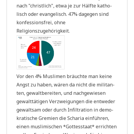
nach "christ­lich", etwa je zur Hälf­te katho­
lisch oder evan­ge­lisch. 47% dage­gen sind
kon­fes­si­ons­frei, ohne
Religionszugehörigkeit.
Vor den 4% Mus­li­men bräuch­te man kei­ne
Angst zu haben, wären da nicht die mili­tan­
ten, gewalt­be­rei­ten, und nach­ge­wie­sen
gewalt­tä­ti­gen Ver­zwei­gun­gen die ent­we­der
gewalt­sam oder durch Infil­tra­ti­on in demo­
kra­ti­sche Gre­mi­en die Scha­ria ein­füh­ren,
einen mus­li­mi­schen *Got­tes­staat* errich­ten