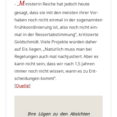
M
- „
ini­ste­rin Rei­che hat jedoch heu­te
gesagt, dass sie mit den mei­sten ihrer Vor­
ha­ben noch nicht ein­mal in der soge­nann­ten
Früh­ko­or­di­nie­rung ist, also noch nicht ein­
mal in der Res­sort­ab­stim­mung“, kri­ti­sier­te
Gold­schmidt. Vie­le Pro­jek­te wür­den daher
auf Eis lie­gen. „Natür­lich muss man bei
Rege­lun­gen auch mal nach­ju­stiert. Aber es
kann nicht sein, dass wir nach 1,5 Jah­ren
immer noch nicht wis­sen, wann es zu Ent­
schei­dun­gen kommt“.
[
Quel­le
]
Ihre Lügen zu den Absich­ten