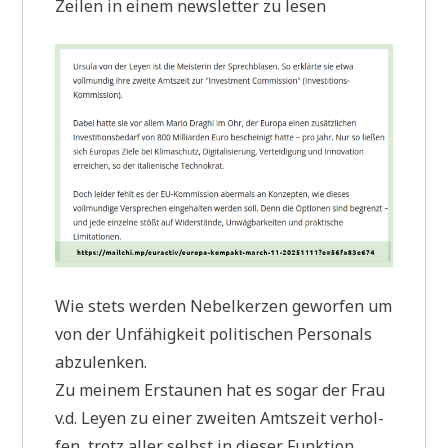
Zei­len in einem news­let­ter zu lesen
Wie stets wer­den Nebel­ker­zen gewor­fen um
von der Unfä­hig­keit poli­ti­schen Per­so­nals
abzulenken.
Zu mei­nem Erstau­nen hat es sogar der Frau
v.d. Ley­en zu einer zwei­ten Amts­zeit ver­hol­
fen, trotz aller selbst in die­ser Funk­ti­on