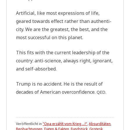
Arti­fi­ci­al, like most expres­si­ons of life,
geared towards effect rather than authen­ti­
ci­ty. We are the grea­test, the best, and the
most suc­cessful on this planet.
This fits with the cur­rent lea­der­ship of the
coun­try: anti-sci­ence, always right, igno­rant,
and self-absorbed.
Trump is no acci­dent. He is the result of
deca­des of Ame­ri­can over­con­fi­dence.
.
QED
Veröffentlicht in
"Opa erzählt vom Krieg ...!"
,
Absurditäten
,
Beobachtungen
,
Daten & Fakten
,
Fundstück
,
Grotesk
,