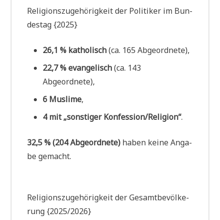
Reli­gi­ons­zu­ge­hö­rig­keit der Poli­ti­ker im Bun­
des­tag {2025}
26,1 % katho­lisch
(ca. 165 Abgeordnete),
22,7 % evan­ge­lisch
(ca. 143
Abgeordnete),
6 Mus­li­me
,
4 mit „son­sti­ger Konfession/Religion“
.
32,5 % (204 Abge­ord­ne­te)
haben kei­ne Anga­
be gemacht.
Reli­gi­ons­zu­ge­hö­rig­keit der Gesamt­be­völ­ke­
rung {2025/2026}