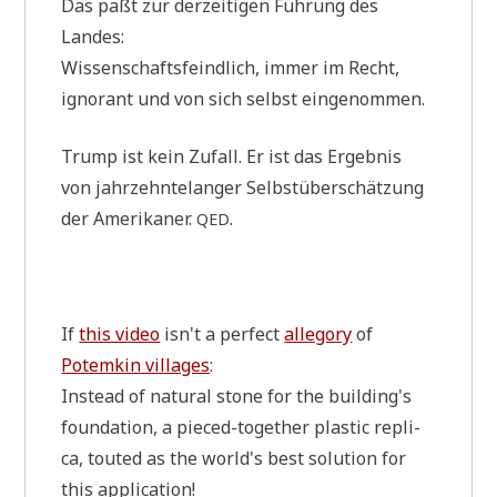
Das paßt zur der­zei­ti­gen Füh­rung des
Landes:
Wis­sen­schafts­feind­lich, immer im Recht,
igno­rant und von sich selbst eingenommen.
Trump ist kein Zufall. Er ist das Ergeb­nis
von jahr­zehn­te­lan­ger Selbst­über­schät­zung
der Ame­ri­ka­ner.
.
QED
If
this video
isn't a per­fect
alle­go­ry
of
Potem­kin vil­la­ges
:
Instead of natu­ral stone for the building's
foun­da­ti­on, a pie­ced-tog­e­ther pla­stic repli­
ca, tou­ted as the world's best solu­ti­on for
this application!