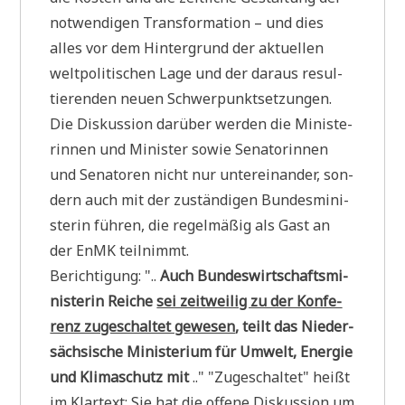
not­wen­di­gen Trans­for­ma­ti­on – und dies
alles vor dem Hin­ter­grund der aktu­el­len
welt­po­li­ti­schen Lage und der dar­aus resul­
tie­ren­den neu­en Schwer­punkt­set­zun­gen.
Die Dis­kus­si­on dar­über wer­den die Mini­ste­
rin­nen und Mini­ster sowie Sena­to­rin­nen
und Sena­to­ren nicht nur unter­ein­an­der, son­
dern auch mit der zustän­di­gen Bun­des­mi­ni­
ste­rin füh­ren, die regel­mä­ßig als Gast an
der EnMK teilnimmt.
Berich­ti­gung: "..
Auch Bun­des­wirt­schafts­mi­
ni­ste­rin Rei­che
sei zeit­wei­lig zu der Kon­fe­
renz zuge­schal­tet gewe­sen
, teilt das Nie­der­
säch­si­sche Mini­ste­ri­um für Umwelt, Ener­gie
und Kli­ma­schutz mit
.." "Zuge­schal­tet" heißt
im Klar­text: Sie hat die offe­ne Dis­kus­si­on um