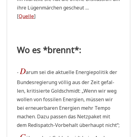
ihre Lügen­mär­chen gescheut ....
[
Quel­le
]
Wo es *brennt*:
D
-
arum sei die aktu­el­le Ener­gie­po­li­tik der
Bun­des­re­gie­rung völ­lig aus der Zeit gefal­
len, kri­ti­sier­te Gold­schmidt: „Wenn wir weg
wol­len von fos­si­len Ener­gien, müs­sen wir
bei erneu­er­ba­ren Ener­gien mehr Tem­po
machen. Dazu pas­sen das Netz­pa­ket mit
dem Redis­patch-Vor­be­halt über­haupt nicht“;
G