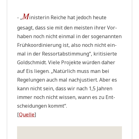
M
- „
ini­ste­rin Rei­che hat jedoch heu­te
gesagt, dass sie mit den mei­sten ihrer Vor­
ha­ben noch nicht ein­mal in der soge­nann­ten
Früh­ko­or­di­nie­rung ist, also noch nicht ein­
mal in der Res­sort­ab­stim­mung“, kri­ti­sier­te
Gold­schmidt. Vie­le Pro­jek­te wür­den daher
auf Eis lie­gen. „Natür­lich muss man bei
Rege­lun­gen auch mal nach­ju­stiert. Aber es
kann nicht sein, dass wir nach 1,5 Jah­ren
immer noch nicht wis­sen, wann es zu Ent­
schei­dun­gen kommt“.
[
Quel­le
]