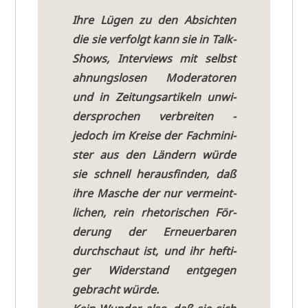
Ihre Lügen zu den Absich­ten
die sie ver­folgt kann sie in Talk-
Shows, Inter­views mit selbst
ahnungs­lo­sen Mode­ra­to­ren
und in Zei­tungs­ar­ti­keln unwi­
der­spro­chen ver­brei­ten -
jedoch im Krei­se der Fach­mi­ni­
ster aus den Län­dern wür­de
sie schnell her­aus­fin­den, daß
ihre Masche der nur ver­meint­
li­chen, rein rhe­to­ri­schen För­
de­rung der Erneu­er­ba­ren
durch­schaut ist, und ihr hef­ti­
ger Wider­stand ent­ge­gen
gebracht würde.