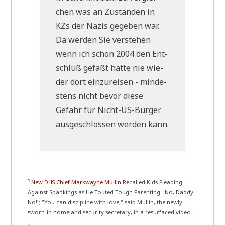
chen was an Zustän­den in
KZs der Nazis gege­ben war.
Da wer­den Sie ver­ste­hen
wenn ich schon 2004 den Ent­
schluß gefaßt hat­te nie wie­
der dort ein­zu­rei­sen - min­de­
stens nicht bevor die­se
Gefahr für Nicht-US-Bür­ger
aus­ge­schlos­sen wer­den kann.
¹
New
Chief Mark­way­ne Mul­lin
Recal­led Kids Plea­ding
DHS
Against Span­kings as He Tou­ted Tough Paren­ting: 'No, Dad­dy!
No!'; "You can disci­pli­ne with love," said Mul­lin, the new­ly
sworn-in home­land secu­ri­ty secre­ta­ry, in a resur­faced video.