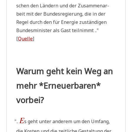
schen den Län­dern und der Zusam­men­ar­
beit mit der Bun­des­re­gie­rung, die in der
Regel durch den für Ener­gie zustän­di­gen
Bun­des­mi­ni­ster als Gast teilnimmt .."
[
Quel­le
]
Warum geht kein Weg an
mehr *Erneuerbaren*
vorbei?
E
"
..
s geht unter ande­rem um den Umfang,
die Kosten und die zeit­li­che Gestal­tung der