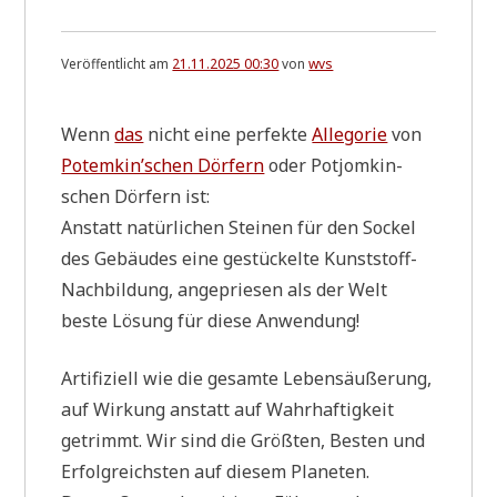
ridiculous!
Veröffentlicht am
21.11.2025 00:30
von
wvs
Wenn
das
nicht eine per­fek­te
Alle­go­rie
von
Potemkin’schen Dör­fern
oder Pot­jom­kin­
schen Dör­fern ist:
Anstatt natür­li­chen Stei­nen für den Sockel
des Gebäu­des eine gestückel­te Kunst­stoff-
Nach­bil­dung, ange­prie­sen als der Welt
beste Lösung für die­se Anwendung!
Arti­fi­zi­ell wie die gesam­te Lebens­äu­ße­rung,
auf Wir­kung anstatt auf Wahr­haf­tig­keit
getrimmt. Wir sind die Größ­ten, Besten und
Erfolg­reich­sten auf die­sem Planeten.