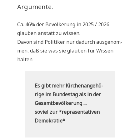
Argumente.
Ca. 46% der Bevöl­ke­rung in 2025 / 2026
glau­ben anstatt zu wissen.
Davon sind Poli­ti­ker nur dadurch aus­ge­nom­
men, daß sie was sie glau­ben für Wis­sen
halten.
Es gibt mehr Kir­chen­an­ge­hö­
ri­ge im Bun­des­tag als in der
Gesamt­be­völ­ke­rung ....
soviel zur *reprä­sen­ta­ti­ven
Demokratie*