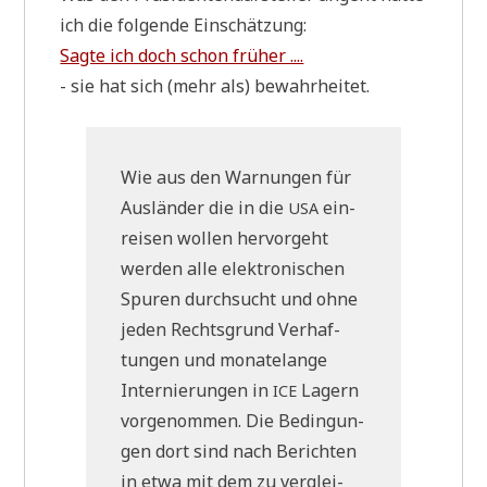
ich die fol­gen­de Einschätzung:
Sag­te ich doch schon früher ....
- sie hat sich (mehr als) bewahrheitet.
Wie aus den War­nun­gen für
Aus­län­der die in die
ein­
USA
rei­sen wol­len her­vor­geht
wer­den alle elek­tro­ni­schen
Spu­ren durch­sucht und ohne
jeden Rechts­grund Ver­haf­
tun­gen und mona­te­lan­ge
Inter­nie­run­gen in
Lagern
ICE
vor­ge­nom­men. Die Bedin­gun­
gen dort sind nach Berich­ten
in etwa mit dem zu ver­glei­