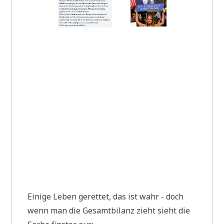
Eini­ge Leben geret­tet, das ist wahr - doch
wenn man die Gesamt­bi­lanz zieht sieht die