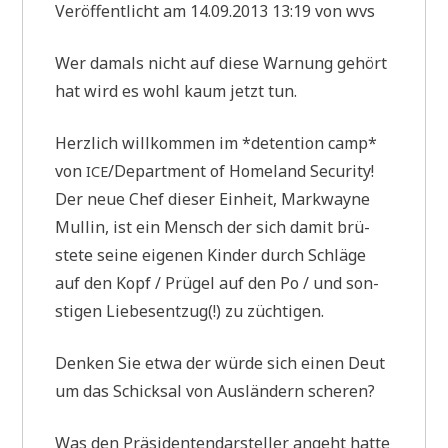
Ver­öf­fent­licht am 14.09.2013 13:19 von wvs
Wer damals nicht auf die­se War­nung gehört
hat wird es wohl kaum jetzt tun.
Herz­lich will­kom­men im *detenti­on camp*
von
/Department of Home­land Security!
ICE
Der neue Chef die­ser Ein­heit, Mark­way­ne
Mul­lin, ist ein Mensch der sich damit brü­
ste­te sei­ne eige­nen Kin­der durch Schlä­ge
auf den Kopf / Prü­gel auf den Po / und son­
sti­gen Lie­bes­ent­zug(!) zu züchtigen.
Den­ken Sie etwa der wür­de sich einen Deut
um das Schick­sal von Aus­län­dern scheren?
Was den Prä­si­den­ten­dar­stel­ler angeht hat­te