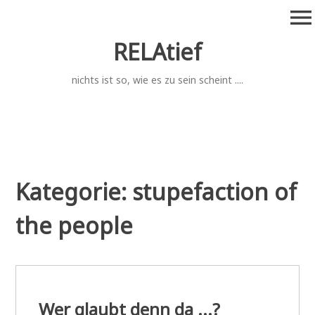
Zum
menu
Inhalt
springen
RELAtief
nichts ist so, wie es zu sein scheint ....
Kategorie:
stupefaction of
the people
Wer glaubt denn da ...?