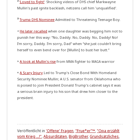
²
‘Loved to fight’
: Shocking vide­os of
chief Mark­way­ne
DHS
Mullin's past ignite back­lash, neti­zens call him 'unqua­li­fi­ed'.
³
Trump
Nomi­nee
Admit­ted to Threa­tening Teenage Boy.
DHS
⁴
He later recal­led
when one daugh­ter was begging him not to
punish her this way: “No, Dad­dy. No, Dad­dy. No, Dad­dy! No!
I’m sor­ry, Dad­dy. I’m sor­ry, Dad” when “she just couldn’t bring
hers­elf to even bend over for [Mul­lin] to bust her butt.”
⁵
A look at Mullin's rise
from
figh­ter to
warrior
MMA
MAGA
⁶
A Sca­ry Inju­ry
Led to Trump's Clo­se Bond With Home­land
Secu­ri­ty Nomi­nee Mul­lin; A U.S. sena­tor from Okla­ho­ma who
is poi­sed to join Pre­si­dent Donald Trump's cabi­net says it was
a serious brain inju­ry to his son that drew him clo­ser to the
president.
Veröffentlicht in
'Offene' Fragen
,
"Frue*er"™
,
"Opa erzählt
vom Krieg ...!"
,
Absurditäten
,
BigBrother
,
Grundsätzliches
,