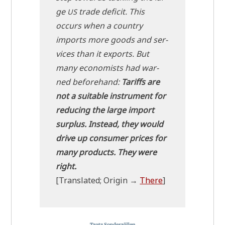
ge
trade defi­cit. This
US
occurs when a coun­try
imports more goods and ser­
vices than it exports. But
many eco­no­mists had war­
ned before­hand:
Tariffs are
not a sui­ta­ble instru­ment for
redu­cing the lar­ge import
sur­plus. Instead, they would
dri­ve up con­su­mer pri­ces for
many pro­ducts. They were
right.
[Trans­la­ted; Ori­gin →
The­re
]