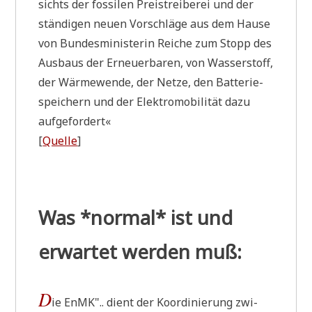
sichts der fos­si­len Preis­trei­be­rei und der
stän­di­gen neu­en Vor­schlä­ge aus dem Hau­se
von Bun­des­mi­ni­ste­rin Rei­che zum Stopp des
Aus­baus der Erneu­er­ba­ren, von Was­ser­stoff,
der Wär­me­wen­de, der Net­ze, den Bat­te­rie­
spei­chern und der Elek­tro­mo­bi­li­tät dazu
aufgefordert«
[
Quel­le
]
Was *normal* ist und
erwartet werden muß:
D
ie EnMK".. dient der Koor­di­nie­rung zwi­