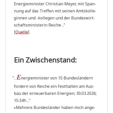
Ener­gie­mi­ni­ster Chri­sti­an Mey­er, mit Span­
nung auf das Tref­fen mit sei­nen Amts­kol­le­
gin­nen und -kol­le­gen und der Bun­des­wirt­
schafts­mi­ni­ste­rin Reiche .."
[
Quel­le
]
Ein Zwischenstand:
E
"
..
ner­gie­mi­ni­ster von 15 Bun­des­län­dern
for­dern von Rei­che ein Fest­hal­ten am Aus­
bau der erneu­er­ba­ren Ener­gien; 30.03.2026;
15:34h .."
»Meh­re­re Bun­des­län­der haben mich ange­