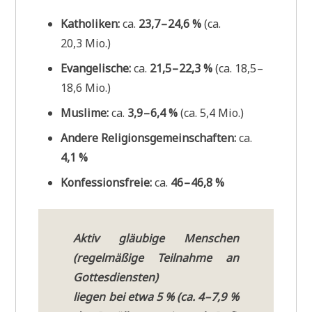
Katho­li­ken:
ca.
23,7 – 24,6 %
(ca.
20,3 Mio.)
Evan­ge­li­sche:
ca.
21,5 – 22,3 %
(ca. 18,5 –
18,6 Mio.)
Mus­li­me:
ca.
3,9 – 6,4 %
(ca. 5,4 Mio.)
Ande­re Reli­gi­ons­ge­mein­schaf­ten:
ca.
4,1 %
Kon­fes­si­ons­freie:
ca.
46 – 46,8 %
Aktiv gläu­bi­ge Men­schen
(regel­mä­ßi­ge Teil­nah­me an
Got­tes­dien­sten)
lie­gen bei etwa
5 %
(ca. 4 – 7,9 %