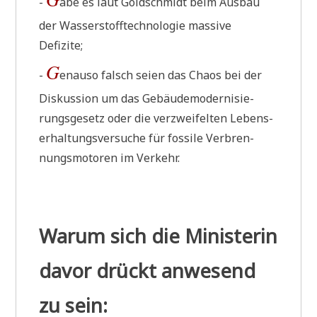
-
äbe es laut Gold­schmidt beim Aus­bau
der Was­ser­stoff­tech­no­lo­gie mas­si­ve
Defizite;
G
-
enau­so falsch sei­en das Cha­os bei der
Dis­kus­si­on um das Gebäu­de­mo­der­ni­sie­
rungs­ge­setz oder die ver­zwei­fel­ten Lebens­
er­hal­tungs­ver­su­che für fos­si­le Ver­bren­
nungs­mo­to­ren im Verkehr.
Warum sich die Ministerin
davor drückt anwesend
zu sein: