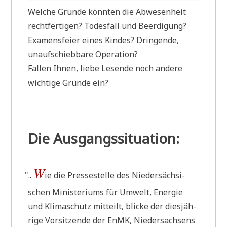
Wel­che Grün­de könn­ten die Abwe­sen­heit
recht­fer­ti­gen? Todes­fall und Beer­di­gung?
Examens­fei­er eines Kin­des? Drin­gen­de,
unauf­schieb­ba­re Operation?
Fal­len Ihnen, lie­be Lesen­de noch ande­re
wich­ti­ge Grün­de ein?
Die Ausgangssituation:
W
"
..
ie die Pres­se­stel­le des Nie­der­säch­si­
schen Mini­ste­ri­ums für Umwelt, Ener­gie
und Kli­ma­schutz mit­teilt, blicke der dies­jäh­
ri­ge Vor­sit­zen­de der EnMK, Nie­der­sach­sens