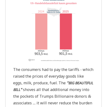
The con­su­mers had to pay the tariffs - which
rai­sed the pri­ces of ever­y­day goods like
eggs, milk, pro­du­ce, fuel. The
"
BIG
BEAUTIFUL
"
sho­ves all that addi­tio­nal money into
BILL
the pockets of Trumps Bil­lion­aire donors
&
asso­cia­tes .... it will never redu­ce the bur­den