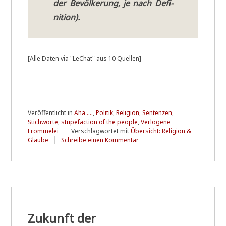
der Bevöl­ke­rung, je nach Defi­
ni­ti­on).
[Alle Daten via "LeChat" aus 10 Quellen]
Veröffentlicht in
Aha ....
,
Politik
,
Religion
,
Sentenzen
,
Stichworte
,
stupefaction of the people
,
Verlogene
Frömmelei
Verschlagwortet mit
Übersicht: Religion &
zu
Glaube
Schreibe einen Kommentar
Wer
glaubt
denn
da
...?
Zukunft der