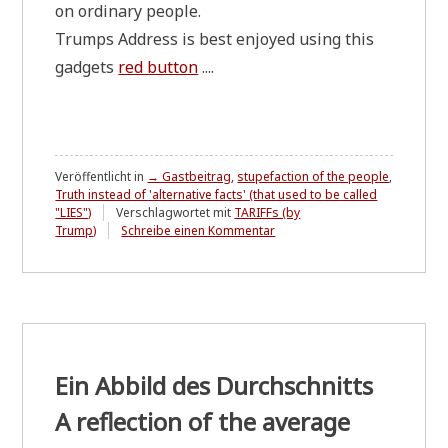
on ordi­na­ry people.
Trumps Address is best enjoy­ed using this
gad­gets
red but­ton
....
Veröffentlicht in
→ Gastbeitrag
,
stupefaction of the people
,
Truth instead of 'alternative facts' (that used to be called
"LIES")
Verschlagwortet mit
TARIFFs (by
zu
Trump)
Schreibe einen Kommentar
What
did
the
TRUMP-
tariffs
actually
achieve?
A
Ein Abbild des Durchschnitts
decrease
so
A reflection of the average
small
it's