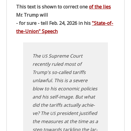
This text is shown to cor­rect one
of the lies
Mr. Trump will
- for sure - tell Feb. 24, 2026 in his
"Sta­te-of-
the-Uni­on" Speech
The
Supre­me Court
US
recent­ly ruled most of
Trump's so-cal­led tariffs
unlawful. This is a seve­re
blow to his eco­no­mic poli­ci­es
and his self-image. But what
did the tariffs actual­ly achie­
ve? The
pre­si­dent justi­fi­ed
US
the mea­su­res at the time as a
step towards tack­ling the lar­