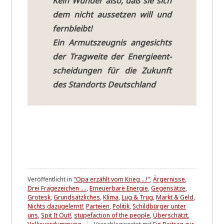
Kein Wun­der also, daß sie sich
dem nicht aus­set­zen will und
fernbleibt!
Ein Armuts­zeug­nis ange­sichts
der Trag­wei­te der Ener­gie­ent­
schei­dun­gen für die Zukunft
des Stand­orts Deutsch­land
Veröffentlicht in
"Opa erzählt vom Krieg ...!"
,
Ärgernisse
,
Drei Fragezeichen ....
,
Erneuerbare Energie
,
Gegensätze
,
Grotesk
,
Grundsätzliches
,
Klima
,
Lug & Trug
,
Markt & Geld
,
Nichts dazugelernt!
,
Parteien
,
Politik
,
Schildbürger unter
uns
,
Spit It Out!
,
stupefaction of the people
,
Überschätzt
,