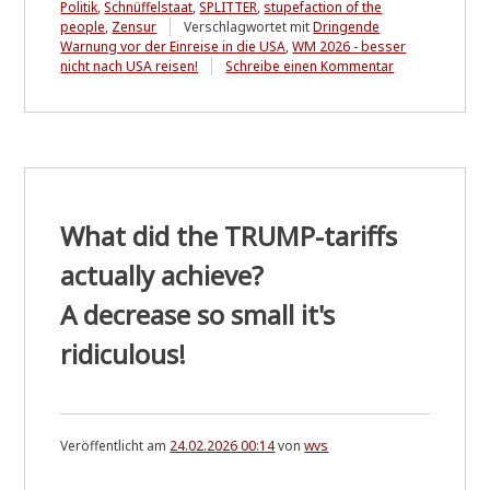
Politik
,
Schnüffelstaat
,
SPLITTER
,
stupefaction of the
people
,
Zensur
Verschlagwortet mit
Dringende
Warnung vor der Einreise in die USA
,
WM 2026 - besser
zu
nicht nach USA reisen!
Schreibe einen Kommentar
Blick
zurück
....
2004/2013/202
What did the TRUMP-tariffs
actually achieve?
A decrease so small it's
ridiculous!
Veröffentlicht am
24.02.2026 00:14
von
wvs