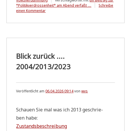
Volksverdummung
Verschlagwortet mit
Ein Beitrag zur
*Politikverdrossenheit* am Abend verfaßt ....
Schreibe
zu
einen Kommentar
Zukunft
der
Energieversorgung
&
Klimaneutralität
....
dafür
hat
Blick zurück ....
die
Frau
2004/2013/2023
Minister
keine
Zeit!
Veröffentlicht am
06.04.2026 09:14
von
wvs
Schau­en Sie mal was ich 2013 geschrie­
ben habe:
Zustands­be­schrei­bung