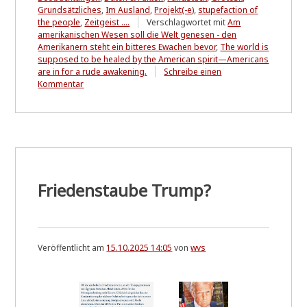
Grundsätzliches
,
Im Ausland
,
Projekt(-e)
,
stupefaction of
the people
,
Zeitgeist ....
Verschlagwortet mit
Am
amerikanischen Wesen soll die Welt genesen - den
Amerikanern steht ein bitteres Ewachen bevor
,
The world is
supposed to be healed by the American spirit—Americans
are in for a rude awakening.
Schreibe einen
zu
Kommentar
Ein
Abbild
des
Durchschnitts
A
reflection
of
Friedenstaube Trump?
the
average
Veröffentlicht am
15.10.2025 14:05
von
wvs