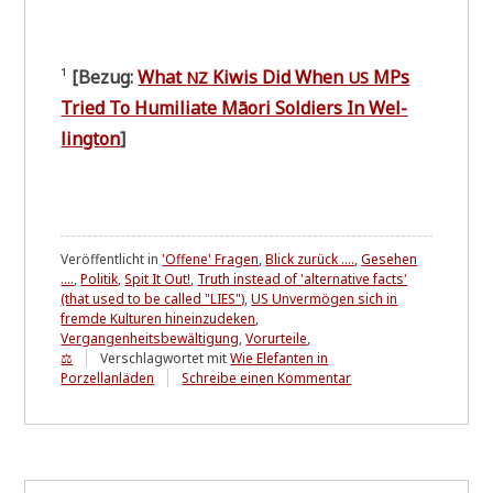
¹
[Bezug:
What
Kiwis Did When
MPs
NZ
US
Tried To Humi­lia­te Māo­ri Sol­diers In Wel­
ling­ton
]
Veröffentlicht in
'Offene' Fragen
,
Blick zurück ....
,
Gesehen
....
,
Politik
,
Spit It Out!
,
Truth instead of 'alternative facts'
(that used to be called "LIES")
,
US Unvermögen sich in
fremde Kulturen hineinzudeken
,
Vergangenheitsbewältigung
,
Vorurteile
,
⚖
Verschlagwortet mit
Wie Elefanten in
zu
Porzellanläden
Schreibe einen Kommentar
Maori
soldiers
welcome.
Americans
not