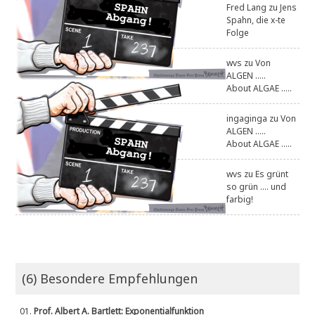
Fred Lang
zu
Jens
Spahn, die x-te
Folge
wvs
zu
Von
ALGEN .....
About ALGAE .....
ingaginga
zu
Von
ALGEN .....
About ALGAE .....
wvs
zu
Es grünt
so grün .... und
farbig!
(6) Besondere Empfehlungen
01.
Prof. Albert A. Bartlett: Exponentialfunktion