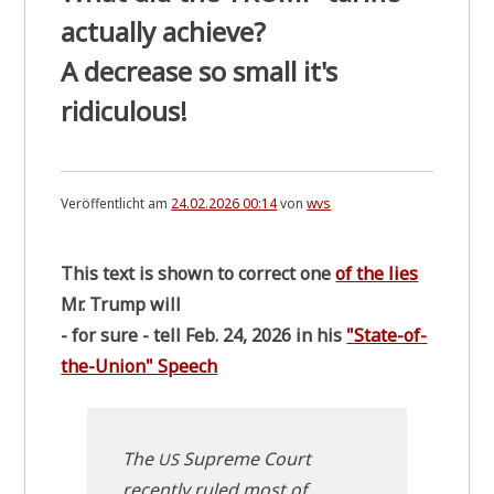
actually achieve?
A decrease so small it's
ridiculous!
Veröffentlicht am
24.02.2026 00:14
von
wvs
This text is shown to cor­rect one
of the lies
Mr. Trump will
- for sure - tell Feb. 24, 2026 in his
"Sta­te-of-
the-Uni­on" Speech
The
Supre­me Court
US
recent­ly ruled most of