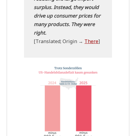
sur­plus. Instead, they would
dri­ve up con­su­mer pri­ces for
many pro­ducts. They were
right.
[Trans­la­ted; Ori­gin →
The­re
]