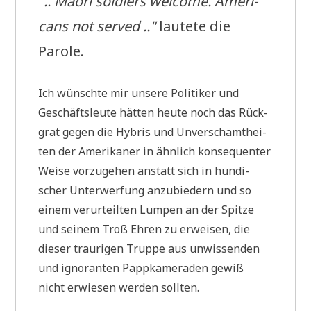
".. Mao­ri sol­diers wel­co­me. Ame­ri­
cans not ser­ved .."
lau­te­te die
Parole.
Ich wünsch­te mir unse­re Poli­ti­ker und
Geschäfts­leu­te hät­ten heu­te noch das Rück­
grat gegen die Hybris und Unver­schämt­hei­
ten der Ame­ri­ka­ner in ähn­lich kon­se­quen­ter
Wei­se vor­zu­ge­hen anstatt sich in hün­di­
scher Unter­wer­fung anzu­bie­dern und so
einem ver­ur­teil­ten Lum­pen an der Spit­ze
und sei­nem Troß Ehren zu erwei­sen, die
die­ser trau­ri­gen Trup­pe aus unwis­sen­den
und igno­ran­ten Papp­ka­me­ra­den gewiß
nicht erwie­sen wer­den sollten.