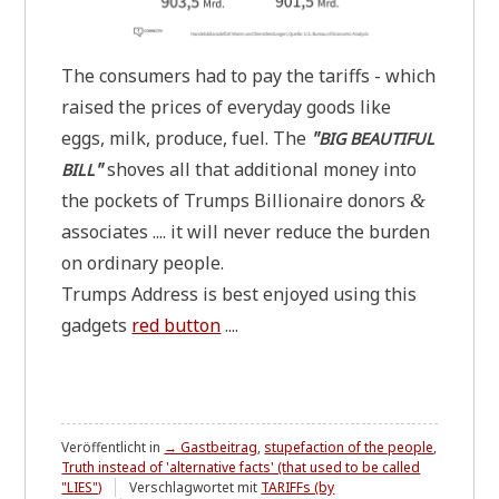
The con­su­mers had to pay the tariffs - which
rai­sed the pri­ces of ever­y­day goods like
eggs, milk, pro­du­ce, fuel. The
"
BIG
BEAUTIFUL
"
sho­ves all that addi­tio­nal money into
BILL
the pockets of Trumps Bil­lion­aire donors
&
asso­cia­tes .... it will never redu­ce the bur­den
on ordi­na­ry people.
Trumps Address is best enjoy­ed using this
gad­gets
red but­ton
....
Veröffentlicht in
→ Gastbeitrag
,
stupefaction of the people
,
Truth instead of 'alternative facts' (that used to be called
"LIES")
Verschlagwortet mit
TARIFFs (by