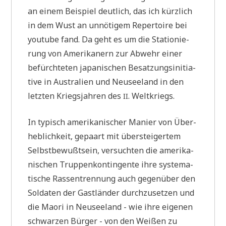
an einem Bei­spiel deut­lich, das ich kürz­lich
in dem Wust an unnö­ti­gem Reper­toire bei
you­tube fand. Da geht es um die Sta­tio­nie­
rung von Ame­ri­ka­nern zur Abwehr einer
befürch­te­ten japa­ni­schen Besat­zungs­in­itia­
ti­ve in Austra­li­en und Neu­see­land in den
letz­ten Kriegs­jah­ren des
. Weltkriegs.
II
In typisch ame­ri­ka­ni­scher Manier von Über­
heb­lich­keit, gepaart mit über­stei­ger­tem
Selbst­be­wußt­sein, ver­such­ten die ame­ri­ka­
ni­schen Trup­pen­kon­tin­gen­te ihre syste­ma­
ti­sche Ras­sen­tren­nung auch gegen­über den
Sol­da­ten der Gast­län­der durch­zu­set­zen und
die Mao­ri in Neu­see­land - wie ihre eige­nen
schwar­zen Bür­ger - von den Wei­ßen zu