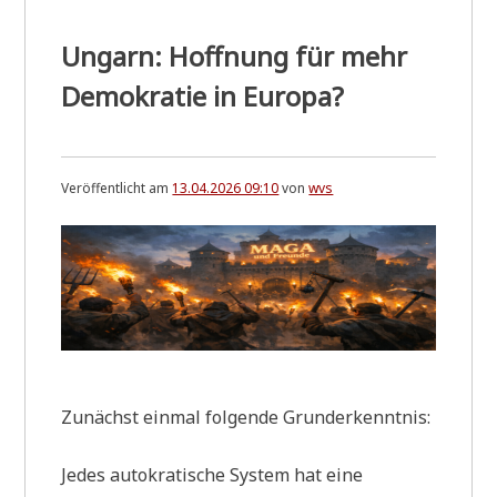
served.
¹
Ungarn: Hoffnung für mehr
Demokratie in Europa?
Veröffentlicht am
13.04.2026 09:10
von
wvs
Zunächst ein­mal fol­gen­de Grunderkenntnis:
Jedes auto­kra­ti­sche System hat eine