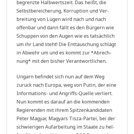
begrenz­te Halb­werts­zeit. Das heißt, die
Selbst­be­rei­che­rung, Kor­rup­ti­on und Ver­
brei­tung von Lügen wird nach und nach
offen­bar und dann fällt es den Bür­gern wie
Schup­pen von den Augen wie es tat­säch­lich
um ihr Land steht! Die Ent­täu­schung schlägt
in Abwehr um und es kommt zur *Abrech­
nung* mit den bis­her Verantwortlichen.
Ungarn befin­det sich nun auf dem Weg
zurück nach Euro­pa, weg von Putin, der eine
Infor­ma­ti­ons- und Angriffs-Quel­le ver­liert.
Nun kommt es dar­auf an die kom­men­den
Regie­ren­den mit ihrem Spit­zen­kan­di­da­ten
Péter Magyar, Magyars Tis­za-Par­tei, bei der
schwie­ri­gen Auf­ar­bei­tung im Staa­te zu hel­