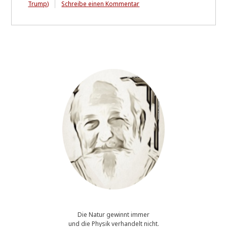
zu
Trump)
Schreibe einen Kommentar
What
did
the
TRUMP-
tariffs
actually
achieve?
A
decrease
so
small
it's
ridiculous!
Die Natur gewinnt immer
und die Physik verhandelt nicht.