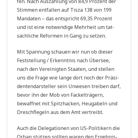
fen. Nach Aus­zäh­lung von 84,9 Pro­zent der
Stim­men ent­fal­len auf Tis­za 138 von 199
Man­da­ten – das ent­spricht 69,35 Pro­zent
und ist eine not­wen­di­ge Mehr­heit um tat­
säch­li­che Refor­men in Gang zu setzen.
Mit Span­nung schau­en wir nun ob die­ser
Fest­stel­lung / Erkennt­nis nach Über­see,
nach den Ver­ei­nig­ten Staa­ten, und stel­len
uns die Fra­ge wie lan­ge dort noch der Prä­si­
den­ten­dar­stel­ler sein Unwe­sen trei­ben darf,
bevor ihn der Mob von Fackel­trä­gern,
bewaff­net mit Spitz­hacken, Heu­ga­beln und
Dresch­fle­geln aus dem Amt vertreibt.
Auch die Dele­ga­tio­nen von US-Poli­ti­kern die
Orban stüt­zen soll­ten waren den Ergeb­nis­