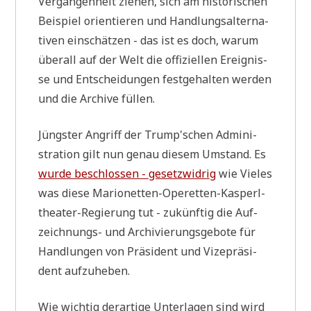
Ver­gan­gen­heit zie­hen, sich am histo­ri­schen
Bei­spiel ori­en­tie­ren und Hand­lungs­al­ter­na­
ti­ven ein­schät­zen - das ist es doch, war­um
über­all auf der Welt die offi­zi­el­len Ereig­nis­
se und Ent­schei­dun­gen fest­ge­hal­ten wer­den
und die Archi­ve füllen.
Jüng­ster Angriff der Trump'schen Admi­ni­
stra­ti­on gilt nun genau die­sem Umstand. Es
wur­de beschlos­sen - gesetz­wid­rig
wie Vie­les
was die­se Mario­net­ten-Ope­ret­ten-Kas­perl­
thea­ter-Regie­rung tut - zukünf­tig die Auf­
zeich­nungs- und Archi­vie­rungs­ge­bo­te für
Hand­lun­gen von Prä­si­dent und Vize­prä­si­
dent aufzuheben.
Wie wich­tig der­ar­ti­ge Unter­la­gen sind wird