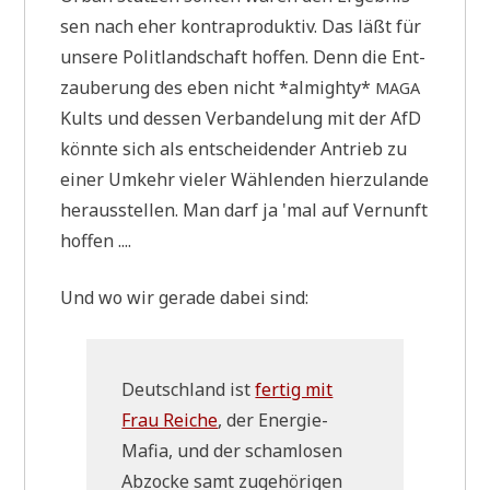
sen nach eher kon­tra­pro­duk­tiv. Das läßt für
unse­re Polit­land­schaft hof­fen. Denn die Ent­
zau­be­rung des eben nicht *almigh­ty*
MAGA
Kults und des­sen Ver­ban­de­lung mit der AfD
könn­te sich als ent­schei­den­der Antrieb zu
einer Umkehr vie­ler Wäh­len­den hier­zu­lan­de
her­aus­stel­len. Man darf ja 'mal auf Ver­nunft
hoffen ....
Und wo wir gera­de dabei sind:
Deutsch­land ist
fer­tig mit
Frau Rei­che
, der Ener­gie-
Mafia, und der scham­lo­sen
Abzocke samt zuge­hö­ri­gen