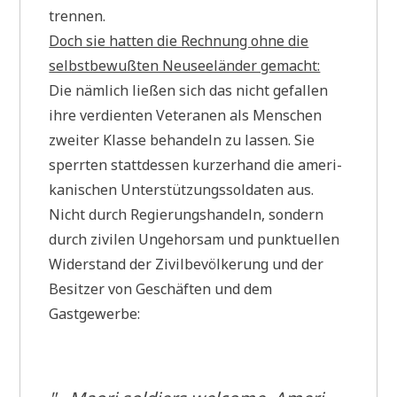
trennen.
Doch sie hat­ten die Rech­nung ohne die
selbst­be­wuß­ten Neu­see­län­der gemacht:
Die näm­lich lie­ßen sich das nicht gefal­len
ihre ver­dien­ten Vete­ra­nen als Men­schen
zwei­ter Klas­se behan­deln zu las­sen. Sie
sperr­ten statt­des­sen kur­zer­hand die ame­ri­
ka­ni­schen Unter­stüt­zungs­sol­da­ten aus.
Nicht durch Regie­rungs­han­deln, son­dern
durch zivi­len Unge­hor­sam und punk­tu­el­len
Wider­stand der Zivil­be­völ­ke­rung und der
Besit­zer von Geschäf­ten und dem
Gastgewerbe: