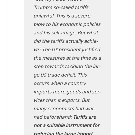
Trump's so-cal­led tariffs
unlawful. This is a seve­re
blow to his eco­no­mic poli­ci­es
and his self-image. But what
did the tariffs actual­ly achie­
ve? The
pre­si­dent justi­fi­ed
US
the mea­su­res at the time as a
step towards tack­ling the lar­
ge
trade defi­cit. This
US
occurs when a coun­try
imports more goods and ser­
vices than it exports. But
many eco­no­mists had war­
ned before­hand:
Tariffs are
not a sui­ta­ble instru­ment for
redu­cing the lar­ge import