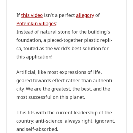
If
this video
isn't a per­fect
alle­go­ry
of
Potem­kin vil­la­ges
:
Instead of natu­ral stone for the building's
foun­da­ti­on, a pie­ced-tog­e­ther pla­stic repli­
ca, tou­ted as the world's best solu­ti­on for
this application!
Arti­fi­ci­al, like most expres­si­ons of life,
geared towards effect rather than authen­ti­
ci­ty. We are the grea­test, the best, and the
most suc­cessful on this planet.
This fits with the cur­rent lea­der­ship of the
coun­try: anti-sci­ence, always right, igno­rant,
and self-absorbed.