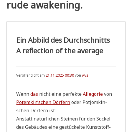
rude awakening.
Ein Abbild des Durchschnitts
A reflection of the average
Veröffentlicht am
21.11.2025 00:30
von
wvs
Wenn
das
nicht eine per­fek­te
Alle­go­rie
von
Potemkin’schen Dör­fern
oder Pot­jom­kin­
schen Dör­fern ist:
Anstatt natür­li­chen Stei­nen für den Sockel
des Gebäu­des eine gestückel­te Kunst­stoff-