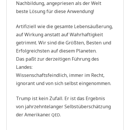
Nach­bil­dung, ange­prie­sen als der Welt
beste Lösung für die­se Anwendung!
Arti­fi­zi­ell wie die gesam­te Lebens­äu­ße­rung,
auf Wir­kung anstatt auf Wahr­haf­tig­keit
getrimmt. Wir sind die Größ­ten, Besten und
Erfolg­reich­sten auf die­sem Planeten.
Das paßt zur der­zei­ti­gen Füh­rung des
Landes:
Wis­sen­schafts­feind­lich, immer im Recht,
igno­rant und von sich selbst eingenommen.
Trump ist kein Zufall. Er ist das Ergeb­nis
von jahr­zehn­te­lan­ger Selbst­über­schät­zung
der Ame­ri­ka­ner.
.
QED