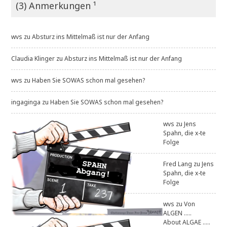
(3) Anmerkungen ¹
wvs
zu
Absturz ins Mittelmaß ist nur der Anfang
Claudia Klinger
zu
Absturz ins Mittelmaß ist nur der Anfang
wvs
zu
Haben Sie SOWAS schon mal gesehen?
ingaginga
zu
Haben Sie SOWAS schon mal gesehen?
wvs
zu
Jens
Spahn, die x-te
Folge
Fred Lang
zu
Jens
Spahn, die x-te
Folge
wvs
zu
Von
ALGEN .....
About ALGAE .....