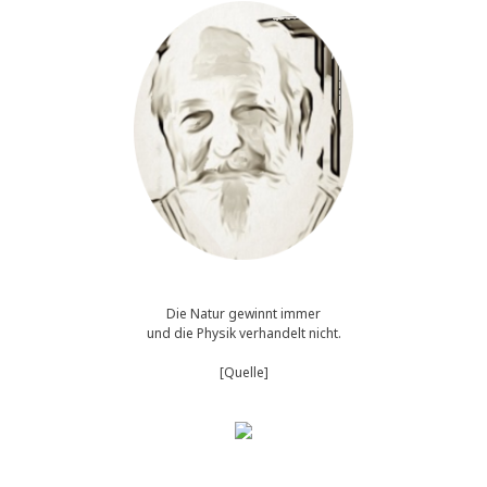
of
the
average
Die Natur gewinnt immer
und die Physik verhandelt nicht.
[Quelle]