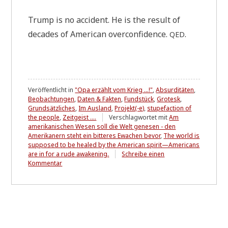
Trump is no acci­dent. He is the result of
deca­des of Ame­ri­can over­con­fi­dence.
.
QED
Veröffentlicht in
"Opa erzählt vom Krieg ...!"
,
Absurditäten
,
Beobachtungen
,
Daten & Fakten
,
Fundstück
,
Grotesk
,
Grundsätzliches
,
Im Ausland
,
Projekt(-e)
,
stupefaction of
the people
,
Zeitgeist ....
Verschlagwortet mit
Am
amerikanischen Wesen soll die Welt genesen - den
Amerikanern steht ein bitteres Ewachen bevor
,
The world is
supposed to be healed by the American spirit—Americans
are in for a rude awakening.
Schreibe einen
zu
Kommentar
Ein
Abbild
des
Durchschnitts
A
reflection