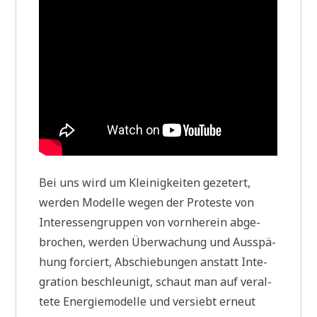
Bei uns wird um Klei­nig­kei­ten geze­tert,
wer­den Model­le wegen der Pro­te­ste von
Inter­es­sen­grup­pen von vorn­her­ein abge­
bro­chen, wer­den Über­wa­chung und Aus­spä­
hung for­ciert, Abschie­bun­gen anstatt Inte­
gra­ti­on beschleu­nigt, schaut man auf ver­al­
te­te Ener­gie­mo­del­le und ver­siebt erneut