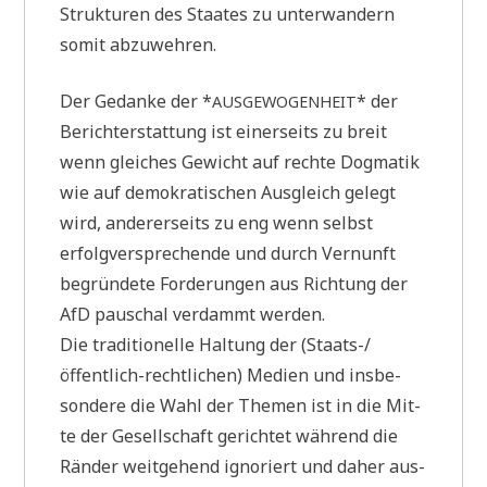
Struk­tu­ren des Staa­tes zu unter­wan­dern
somit abzuwehren.
Der Gedan­ke der *
* der
AUSGEWOGENHEIT
Bericht­erstat­tung ist einer­seits zu breit
wenn glei­ches Gewicht auf rech­te Dog­ma­tik
wie auf demo­kra­ti­schen Aus­gleich gelegt
wird, ande­rer­seits zu eng wenn selbst
erfolg­ver­spre­chen­de und durch Ver­nunft
begrün­de­te For­de­run­gen aus Rich­tung der
AfD pau­schal ver­dammt werden.
Die tra­di­tio­nel­le Hal­tung der (Staats-/
öffent­lich-recht­li­chen) Medi­en und ins­be­
son­de­re die Wahl der The­men ist in die Mit­
te der Gesell­schaft gerich­tet wäh­rend die
Rän­der weit­ge­hend igno­riert und daher aus­