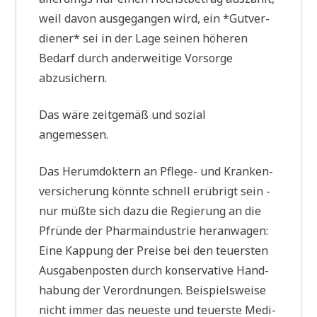
:
weil davon aus­ge­gan­gen wird, ein *Gut­ver­
0
die­ner* sei in der Lage sei­nen höhe­ren
0
h
Bedarf durch ander­wei­ti­ge Vor­sor­ge
]
abzusichern.
Das wäre zeit­ge­mäß und sozi­al
angemessen.
Das Her­um­dok­tern an Pfle­ge- und Kran­ken­
ver­si­che­rung könn­te schnell erüb­rigt sein -
nur müß­te sich dazu die Regie­rung an die
Pfrün­de der Phar­ma­in­du­strie her­an­wa­gen:
Eine Kap­pung der Prei­se bei den teu­er­sten
Aus­ga­ben­po­sten durch kon­ser­va­ti­ve Hand­
ha­bung der Ver­ord­nun­gen. Bei­spiels­wei­se
nicht immer das neue­ste und teu­er­ste Medi­