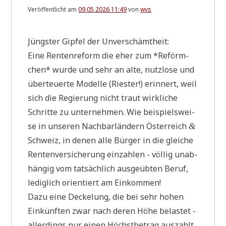
Handlungsfreiheit
Veröffentlicht am
09.05.2026 11:49
von
wvs
(selbstverschuldet!)
fehlt.
*
Jüng­ster Gip­fel der Unverschämtheit:
u
p
Eine Ren­ten­re­form die eher zum *Reförm­
d
chen* wur­de und sehr an alte, nutz­lo­se und
a
t
über­teu­er­te Model­le (Rie­ster!) erin­nert, weil
e
sich die Regie­rung nicht traut wirk­li­che
*
[
Schrit­te zu unter­neh­men. Wie bei­spiels­wei­
0
se in unse­ren Nach­bar­län­dern Öster­reich
&
8
.
Schweiz, in denen alle Bür­ger in die glei­che
0
Ren­ten­ver­si­che­rung ein­zah­len - völ­lig unab­
6
.
hän­gig vom tat­säch­lich aus­ge­üb­ten Beruf,
2
0
ledig­lich ori­en­tiert am Einkommen!
2
Dazu eine Decke­lung, die bei sehr hohen
6
;
Ein­künf­ten zwar nach deren Höhe bela­stet -
1
aller­dings nur einen Höchst­be­trag aus­zahlt,
6