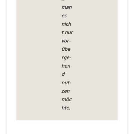
man
es
nich
t nur
vor­
übe
r­ge­
hen
d
nut­
zen
möc
h­te.