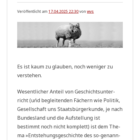
Veröffentlicht am
17.04.2025 22:30
von
wvs
Es ist kaum zu glau­ben, noch weni­ger zu
verstehen.
Wesent­li­cher Anteil von Geschichts­un­ter­
richt (uńd beglei­ten­den Fächern wie Poli­tik,
Gesell­schaft uns Staats­bür­ger­kun­de, je nach
Bun­des­land und die Auf­stel­lung ist
bestimmt noch nicht kom­plett) ist dem The­
ma »Ent­ste­hungs­ge­schich­te des so-genann­