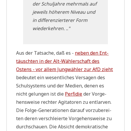
der Schul­jah­re mehr­mals auf
jeweils höhe­rem Niveau und
in dif­fe­ren­zier­te­rer Form
wiederkehren. .."
Aus der Tat­sa­che, daß es -
neben den Ent­
täusch­ten in der Alt-Wäh­ler­schaft des
Ostens - vor allem Jung­wäh­ler zur AfD zieht
bedeu­tet ein wesent­li­ches Ver­sa­gen des
Schul­sy­stems und der Medi­en, denen es
nicht gelun­gen ist die
Per­fi­die
der Vor­ge­
hens­wei­se rech­ter Agi­ta­to­ren zu ent­lar­ven.
Die Fol­ge-Gene­ra­tio­nen dar­auf vor­zu­be­rei­
ten deren ver­schlei­er­te Vor­ge­hens­wei­se zu
durch­schau­en. Die Absicht demo­kra­ti­sche