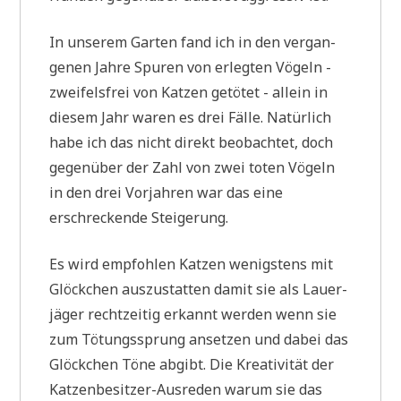
In unse­rem Gar­ten fand ich in den ver­gan­
ge­nen Jah­re Spu­ren von erleg­ten Vögeln -
zwei­fels­frei von Kat­zen getö­tet - allein in
die­sem Jahr waren es drei Fäl­le. Natür­lich
habe ich das nicht direkt beob­ach­tet, doch
gegen­über der Zahl von zwei toten Vögeln
in den drei Vor­jah­ren war das eine
erschrecken­de Steigerung.
Es wird emp­foh­len Kat­zen wenig­stens mit
Glöck­chen aus­zu­stat­ten damit sie als Lau­er­
jä­ger recht­zei­tig erkannt wer­den wenn sie
zum Tötungs­sprung anset­zen und dabei das
Glöck­chen Töne abgibt. Die Krea­ti­vi­tät der
Kat­zen­be­sit­zer-Aus­re­den war­um sie das