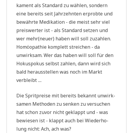
ka­ment als Stan­dard zu wäh­len, son­dern
eine bereits seit Jahr­zehn­ten erprob­te und
bewähr­te Medi­ka­ti­on - die meist sehr viel
preis­wer­ter ist - als Stan­dard set­zen und
wer mehr(neuer) haben will soll zuzah­len.
Homöo­pa­thie kom­plett strei­chen - da
unwirk­sam. Wer das haben will soll für den
Hokus­po­kus selbst zah­len, dann wird sich
bald her­aus­stel­len was noch im Markt
verbleibt ....
Die Sprit­prei­se mit bereits bekannt unwirk­
sa­men Metho­den zu sen­ken zu ver­su­chen
hat schon zuvor nicht geklappt und - was
bewie­sen ist - klappt auch bei Wie­der­ho­
lung nicht: Ach, ach was?