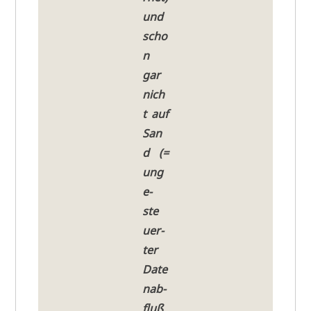
und
scho
n
gar
nich
t auf
San
d (=
ung
e­
ste
u­er­
ter
Date
n­ab­
fluß