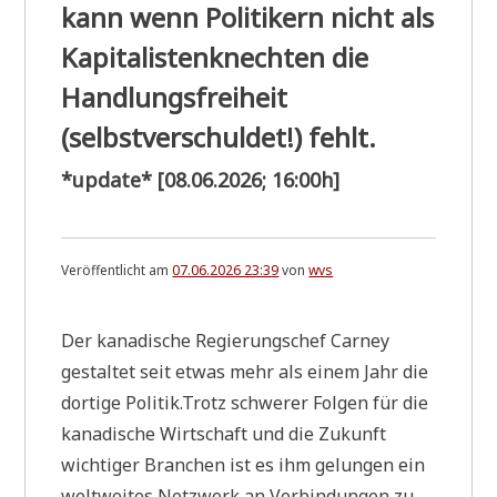
kann wenn Politikern nicht als
Kapitalistenknechten die
Handlungsfreiheit
(selbstverschuldet!) fehlt.
*update* [08.06.2026; 16:00h]
Veröffentlicht am
07.06.2026 23:39
von
wvs
Der kana­di­sche Regie­rungs­chef Car­ney
gestal­tet seit etwas mehr als einem Jahr die
dor­ti­ge Politik.Trotz schwe­rer Fol­gen für die
kana­di­sche Wirt­schaft und die Zukunft
wich­ti­ger Bran­chen ist es ihm gelun­gen ein
welt­wei­tes Netz­werk an Ver­bin­dun­gen zu