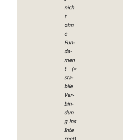
nich
t
ohn
e
Fun­
da­
men
t (=
sta­
bi­le
Ver­
bin­
dun
g ins
Inte
r­net)