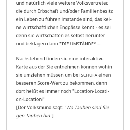
und natür­lich vie­le wei­te­re Volks­ver­tre­ter,
die durch Erb­schaft und/oder Fami­li­en­be­sitz
ein Leben zu füh­ren imstan­de sind, das kei­
ne wirt­schaft­li­chen Eng­päs­se kennt - es sei
denn sie wirt­schaf­ten es selbst her­un­ter
und bekla­gen dann *
* ....
DIE
UMSTÄNDE
Nach­ste­hend fin­den sie eine inter­ak­ti­ve
Kar­te aus der Sie ent­neh­men kön­nen wohin
sie umzie­hen müs­sen um bei
einen
SCHUFA
bes­se­ren Score-Wert zu bekom­men, denn
dort heißt es immer noch "Loca­ti­on-Loca­ti­
on-Loca­ti­on!"
[Der Volks­mund sagt:
"Wo Tau­ben sind flie­
gen Tau­ben hin"
]