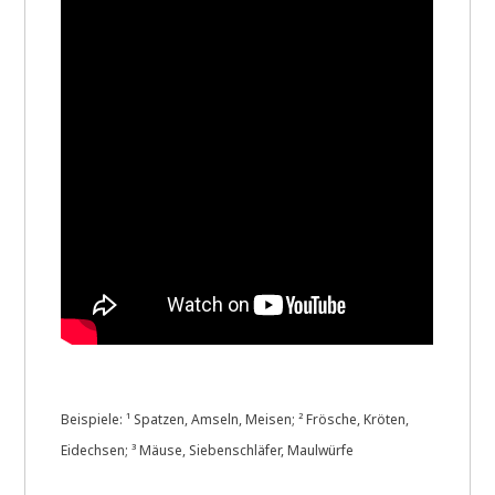
Bei­spie­le: ¹ Spat­zen, Amseln, Mei­sen; ² Frö­sche, Krö­ten,
Eidech­sen; ³ Mäu­se, Sie­ben­schlä­fer, Maulwürfe