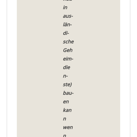
in
aus­
län­
di­
sche
Geh
eim­
die
n­
ste)
bau­
en
kan
n
wen
n