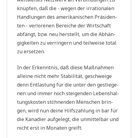
knüp­fen, daß die - wegen der irra­tio­na­len
Hand­lun­gen des ame­ri­ka­ni­schen Prä­si­den­
ten - ver­lo­re­nen Berei­che der Wirt­schaft
abfängt, bzw. neu her­stellt, um die Abhän­
gig­kei­ten zu ver­rin­gern und teil­wei­se total
zu ersetzen.
In der Erkennt­nis, daß die­se Maß­nah­men
allei­ne nicht mehr Sta­bi­li­tät, geschwei­ge
denn Ent­la­stung für die unter den gestie­ge­
nen und immer noch stei­gen­den Lebens­hal­
tungs­ko­sten stöh­nen­den Men­schen brin­
gen, wird nun dei­ne Hilfs­zah­lung in bar für
die Kana­di­er auf­ge­legt, die unmit­tel­bar und
nicht erst in Mona­ten greift.