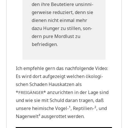
den ihre Beu­te­tie­re unsin­ni­
ger­wei­se redu­ziert, denn sie
die­nen nicht ein­mal mehr
dazu Hun­ger zu stil­len, son­
dern pure Mord­lust zu
befriedigen.
Ich emp­feh­le gern das nach­fol­gen­de Video:
Es wird dort auf­ge­zeigt wel­chen öko­lo­gi­
schen Scha­den Haus­kat­zen als
*
* anzu­rich­ten in der Lage sind
FREIGÄNGER
und wie sie mit Schuld dar­an tra­gen, daß
unse­re hei­mi­sche Vogel-¹, Rep­ti­li­en-², und
Nager­wel­t³ aus­ge­rot­tet werden.