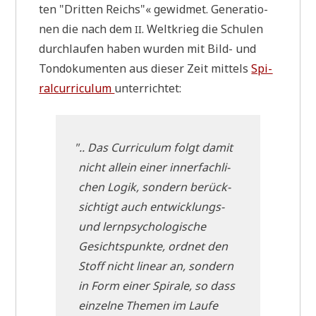
ten "Drit­ten Reichs"« gewid­met. Gene­ra­tio­
nen die nach dem
. Welt­krieg die Schu­len
II
durch­lau­fen haben wur­den mit Bild- und
Ton­do­ku­men­ten aus die­ser Zeit mit­tels
Spi­
ral­cur­ri­cu­lum
unterrichtet:
"
.. Das Cur­ri­cu­lum folgt damit
nicht allein einer inner­fach­li­
chen Logik, son­dern berück­
sich­tigt auch ent­wick­lungs-
und lern­psy­cho­lo­gi­sche
Gesichts­punk­te, ord­net den
Stoff nicht line­ar an, son­dern
in Form einer Spi­ra­le, so dass
ein­zel­ne The­men im Lau­fe