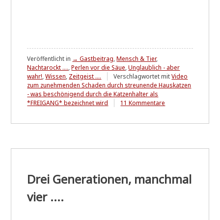
Veröffentlicht in
→ Gastbeitrag
,
Mensch & Tier
,
Nachtarockt ....
,
Perlen vor die Säue
,
Unglaublich - aber
wahr!
,
Wissen
,
Zeitgeist ....
Verschlagwortet mit
Video
zum zunehmenden Schaden durch streunende Hauskatzen
- was beschönigend durch die Katzenhalter als
zu
*FREIGANG* bezeichnet wird
11 Kommentare
Katzenplage
Drei Generationen, manchmal
vier ....