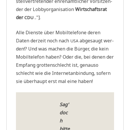
stell­ver­tre­ten­der ehren­amt­li­cher Vor­sit­zen­
der der Lob­by­or­ga­ni­sa­ti­on
Wirt­schafts­rat
der
.."].
CDU
Alle Dien­ste über Mobil­te­le­fo­ne deren
Daten der­zeit noch nach
abge­saugt wer­
USA
den!? Und was machen die Bür­ger, die kein
Mobil­te­le­fon haben? Oder die, bei denen der
Emp­fang grot­ten­schlecht ist, genau­so
schlecht wie die Inter­net­an­bin­dung, sofern
sie über­haupt erst mal eine haben!
Sag'
doc
h
bit­te