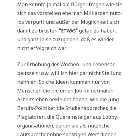
Man könn­te ja mal die Bür­ger fra­gen wie sie
sich das vor­stel­len ehe man Mil­li­ar­den nutz­
los ver­pufft und außer der Mög­lich­keit sich
damit zu brü­sten
"
"
getan zu haben,
ETWAS
und ganz lei­se zuzu­ge­ben, daß es wie­der
nicht erfolg­reich war.
Zur Erhö­hung der Wochen- und Lebens­ar­
beits­zeit usw. will ich hier gar nicht Stel­lung
neh­men. Sol­che Ideen kom­men nur von
Men­schen die nie einen Job im nor­ma­len
Arbeits­le­ben beklei­det haben, wie die Jung-
Berufs-Poli­ti­ker, die Stu­di­en­ab­bre­cher, die
Pla­gia­to­ren, die Quer­ein­stei­ger aus Lob­by­
or­ga­ni­sa­tio­nen, denen sie als nütz­li­che
Laut­spre­cher ohne son­sti­gen Wert die­nen -