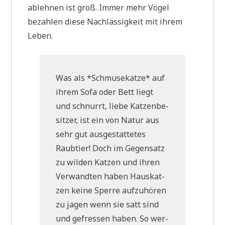
ableh­nen ist groß. Immer mehr Vögel
bezah­len die­se Nach­läs­sig­keit mit ihrem
Leben.
Was als *Schmu­se­kat­ze* auf
ihrem Sofa oder Bett liegt
und schnurrt, lie­be Kat­zen­be­
sit­zer, ist ein von Natur aus
sehr gut aus­ge­stat­te­tes
Raub­tier! Doch im Gegen­satz
zu wil­den Kat­zen und ihren
Ver­wand­ten haben Haus­kat­
zen kei­ne Sper­re auf­zu­hö­ren
zu jagen wenn sie satt sind
und gefres­sen haben. So wer­