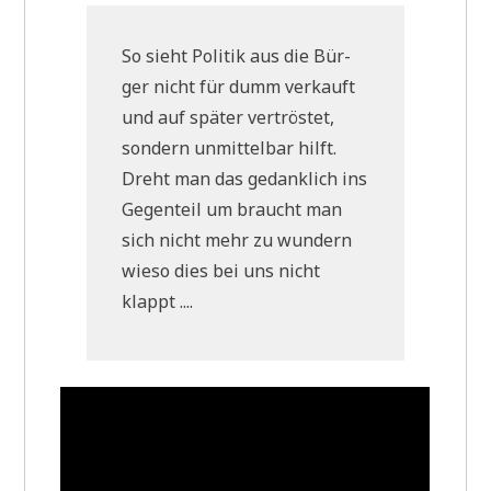
So sieht Poli­tik aus die Bür­
ger nicht für dumm ver­kauft
und auf spä­ter ver­trö­stet,
son­dern unmit­tel­bar hilft.
Dreht man das gedank­lich ins
Gegen­teil um braucht man
sich nicht mehr zu wun­dern
wie­so dies bei uns nicht
klappt ....