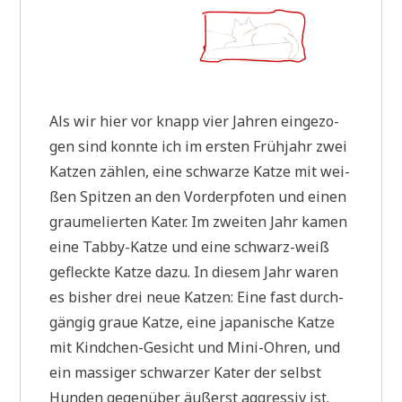
Als wir hier vor knapp vier Jah­ren ein­ge­zo­
gen sind konn­te ich im ersten Früh­jahr zwei
Kat­zen zäh­len, eine schwar­ze Kat­ze mit wei­
ßen Spit­zen an den Vor­der­pfo­ten und einen
grau­me­lier­ten Kater. Im zwei­ten Jahr kamen
eine Tab­by-Kat­ze und eine schwarz-weiß
gefleck­te Kat­ze dazu. In die­sem Jahr waren
es bis­her drei neue Kat­zen: Eine fast durch­
gän­gig graue Kat­ze, eine japa­ni­sche Kat­ze
mit Kind­chen-Gesicht und Mini-Ohren, und
ein mas­si­ger schwar­zer Kater der selbst
Hun­den gegen­über äußerst aggres­siv ist.