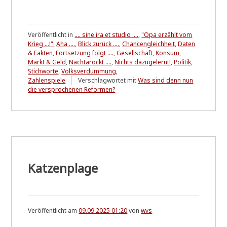
Veröffentlicht in
.... sine ira et studio ....
,
"Opa erzählt vom
Krieg ...!"
,
Aha ....
,
Blick zurück ....
,
Chancengleichheit
,
Daten
& Fakten
,
Fortsetzung folgt ....
,
Gesellschaft
,
Konsum
,
Markt & Geld
,
Nachtarockt ....
,
Nichts dazugelernt!
,
Politik
,
Stichworte
,
Volksverdummung
,
Zahlenspiele
Verschlagwortet mit
Was sind denn nun
die versprochenen Reformen?
Katzenplage
Veröffentlicht am
09.09.2025 01:20
von
wvs