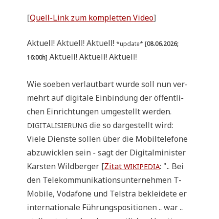
[
Quell-Link zum kom­plet­ten Video
]
Aktu­ell! Aktu­ell! Aktu­ell!
*update* [
08.06.2026;
Aktu­ell! Aktu­ell! Aktuell!
16:00h
]
Wie soeben ver­laut­bart wur­de soll nun ver­
mehrt auf digi­ta­le Ein­bin­dung der öffent­li­
chen Ein­rich­tun­gen umge­stellt wer­den.
die so dar­ge­stellt wird:
DIGITALISIERUNG
Vie­le Dien­ste sol­len über die Mobil­te­le­fo­ne
abzu­wick­len sein - sagt der Digi­tal­mi­ni­ster
Kar­sten Wild­ber­ger [
Zitat
: ".. Bei
WIKIPEDIA
den Tele­kom­mu­ni­ka­ti­ons­un­ter­neh­men T-
Mobi­le, Voda­fone und Tel­stra beklei­de­te er
inter­na­tio­na­le Füh­rungs­po­si­tio­nen .. war ..