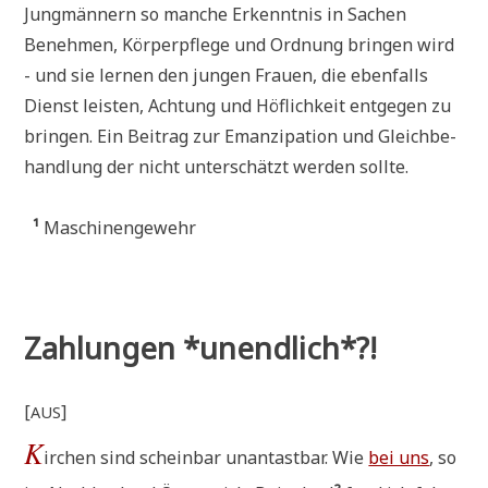
Jung­män­nern so man­che Erkennt­nis in Sachen
Beneh­men, Kör­per­pfle­ge und Ord­nung brin­gen wird
- und sie ler­nen den jun­gen Frau­en, die eben­falls
Dienst lei­sten, Ach­tung und Höf­lich­keit ent­ge­gen zu
brin­gen. Ein Bei­trag zur Eman­zi­pa­ti­on und Gleich­be­
hand­lung der nicht unter­schätzt wer­den sollte.
¹
Maschinengewehr
Zahlungen *unendlich*?!
[
]
AUS
K
irchen sind schein­bar unan­tast­bar. Wie
bei uns
, so