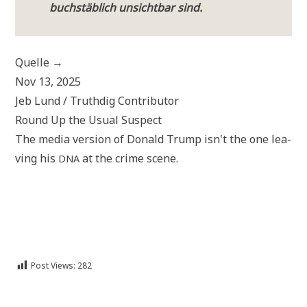
buch­stäb­lich unsicht­bar sind.
Quel­le →
Nov 13, 2025
Jeb Lund / Truth­dig Contributor
Round Up the Usu­al Suspect
The media ver­si­on of Donald Trump isn't the one lea­
ving his
at the crime scene.
DNA
Post Views:
282