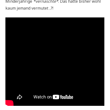
Min­der­jäh­ri­ge
*ver­nasch­te*
. Das hät­te bis­her wohl
kaum jemand vermutet ..?!