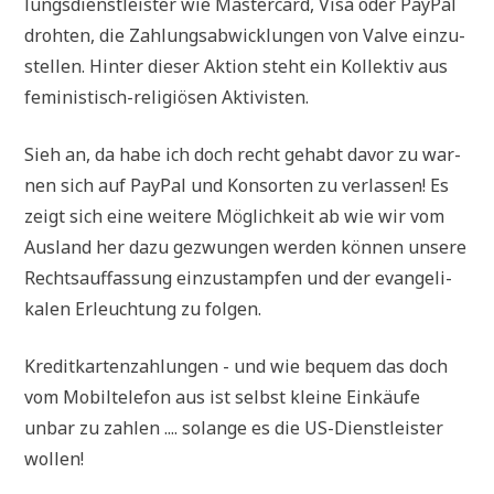
lungs­dienst­lei­ster wie Master­card, Visa oder PayPal
droh­ten, die Zah­lungs­ab­wick­lun­gen von Val­ve ein­zu­
stel­len. Hin­ter die­ser Akti­on steht ein Kol­lek­tiv aus
femi­ni­stisch-reli­giö­sen Aktivisten.
Sieh an, da habe ich doch recht gehabt davor zu war­
nen sich auf PayPal und Kon­sor­ten zu ver­las­sen! Es
zeigt sich eine wei­te­re Mög­lich­keit ab wie wir vom
Aus­land her dazu gezwun­gen wer­den kön­nen unse­re
Rechts­auf­fas­sung ein­zu­stamp­fen und der evan­ge­li­
ka­len Erleuch­tung zu folgen.
Kre­dit­kar­ten­zah­lun­gen - und wie bequem das doch
vom Mobil­te­le­fon aus ist selbst klei­ne Ein­käu­fe
unbar zu zah­len .... solan­ge es die US-Dienst­lei­ster
wollen!