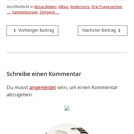
Veröffentlicht in
Absurditäten
,
Alltag
,
Andernorts
,
Drei Fragezeichen
....
,
Sammelsurium
,
Zeitgeist ....
Beitragsnavigation
navigate_before
navigate_next
Vorheriger Beitrag
Nächster Beitrag
Schreibe einen Kommentar
Du musst
angemeldet
sein, um einen Kommentar
abzugeben.