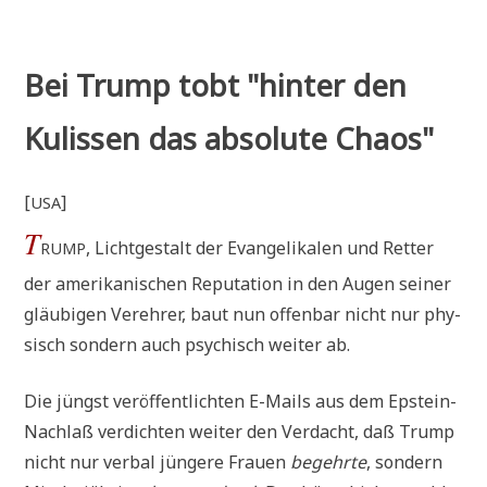
Bei Trump tobt "hinter den
Kulissen das absolute Chaos"
[
]
USA
T
, Licht­ge­stalt der Evan­ge­li­ka­len und Ret­ter
RUMP
der ame­ri­ka­ni­schen Repu­ta­ti­on in den Augen sei­ner
gläu­bi­gen Ver­eh­rer, baut nun offen­bar nicht nur phy­
sisch son­dern auch psy­chisch wei­ter ab.
Die jüngst ver­öf­fent­lich­ten E-Mails aus dem Epstein-
Nach­laß ver­dich­ten wei­ter den Ver­dacht, daß Trump
nicht nur ver­bal jün­ge­re Frau­en
begehr­te
, son­dern