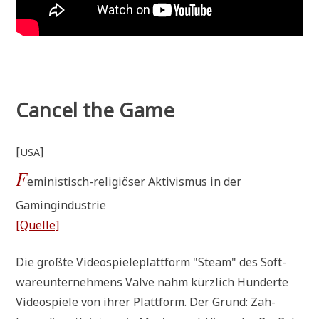
Cancel the Game
[
]
USA
F
emi­ni­stisch-reli­giö­ser Akti­vis­mus in der
Gamingindustrie
[Quel­le]
Die größ­te Video­spie­le­platt­form "Steam" des Soft­
ware­un­ter­neh­mens Val­ve nahm kürz­lich Hun­der­te
Video­spie­le von ihrer Platt­form. Der Grund: Zah­