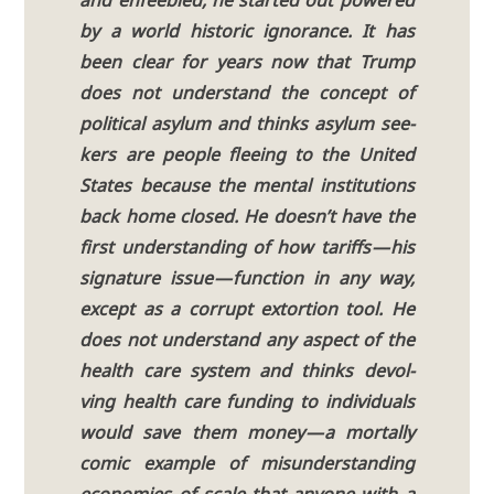
and enfee­bled, he star­ted out powered
by a world histo­ric igno­rance. It has
been clear for years now that Trump
does not under­stand the con­cept of
poli­ti­cal asyl­um and thinks asyl­um see­
kers are peo­p­le fle­e­ing to the United
Sta­tes becau­se the men­tal insti­tu­ti­ons
back home clo­sed. He doesn’t have the
first under­stan­ding of how tariffs — his
signa­tu­re issue — func­tion in any way,
except as a cor­rupt extor­ti­on tool. He
does not under­stand any aspect of the
health care system and thinks devol­
ving health care fun­ding to indi­vi­du­als
would save them money — a mor­tal­ly
comic exam­p­le of misun­derstan­ding