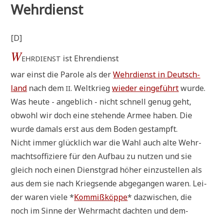
Wehrdienst
[D]
W
ist Ehrendienst
EHRDIENST
war einst die Paro­le als der
Wehr­dienst in Deutsch­
land
nach dem
. Welt­krieg
wie­der ein­ge­führt
wur­de.
II
Was heu­te - angeb­lich - nicht schnell genug geht,
obwohl wir doch eine ste­hen­de Armee haben. Die
wur­de damals erst aus dem Boden gestampft.
Nicht immer glück­lich war die Wahl auch alte Wehr­
machts­of­fi­zie­re für den Auf­bau zu nut­zen und sie
gleich noch einen Dienst­grad höher ein­zu­stel­len als
aus dem sie nach Kriegs­en­de abge­gan­gen waren. Lei­
der waren vie­le *
Kom­miß­köp­pe
* dazwi­schen, die
noch im Sin­ne der Wehr­macht dach­ten und dem­