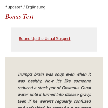
*update* / Ergänzung
Bonus-Text
Round Up the Usu­al Suspect
Trump’s brain was soup even when it
was healt­hy. Now it’s like someone
redu­ced a stock pot of Gowa­nus Canal
water until it tur­ned into dise­a­se gra­vy.
Even if he weren’t regu­lar­ly con­fu­sed