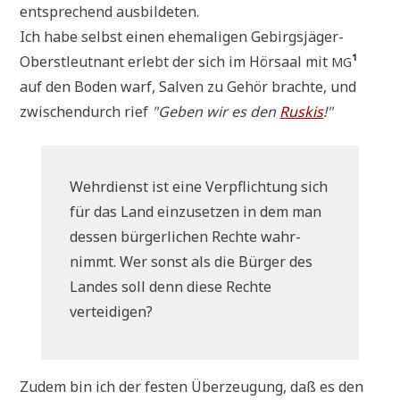
entspre­chend ausbildeten.
Ich habe selbst einen ehe­ma­li­gen Gebirgs­jä­ger-
Oberst­leut­nant erlebt der sich im Hör­saal mit
¹
MG
auf den Boden warf, Sal­ven zu Gehör brach­te, und
zwi­schen­durch rief
"Geben wir es den
Ruskis
!"
Wehr­dienst ist eine Ver­pflich­tung sich
für das Land ein­zu­set­zen in dem man
des­sen bür­ger­li­chen Rech­te wahr­
nimmt. Wer sonst als die Bür­ger des
Lan­des soll denn die­se Rech­te
verteidigen?
Zudem bin ich der festen Über­zeu­gung, daß es den