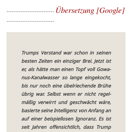
Über­set­zung [Goog­le]
---------------------------
---------------------------
Trumps Ver­stand war schon in sei­nen
besten Zei­ten ein ein­zi­ger Brei. Jetzt ist
er, als hät­te man einen Topf voll Gowa­
nus-Kanal­was­ser so lan­ge ein­ge­kocht,
bis nur noch eine übel­rie­chen­de Brü­he
übrig war. Selbst wenn er nicht regel­
mä­ßig ver­wirrt und geschwächt wäre,
basier­te sei­ne Intel­li­genz von Anfang an
auf einer bei­spiel­lo­sen Igno­ranz. Es ist
seit Jah­ren offen­sicht­lich, dass Trump