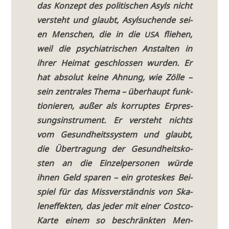
das Kon­zept des poli­ti­schen Asyls nicht
ver­steht und glaubt, Asyl­su­chen­de sei­
en Men­schen, die in die
flie­hen,
USA
weil die psych­ia­tri­schen Anstal­ten in
ihrer Hei­mat geschlos­sen wur­den. Er
hat abso­lut kei­ne Ahnung, wie Zöl­le –
sein zen­tra­les The­ma – über­haupt funk­
tio­nie­ren, außer als kor­rup­tes Erpres­
sungs­in­stru­ment. Er ver­steht nichts
vom Gesund­heits­sy­stem und glaubt,
die Über­tra­gung der Gesund­heits­ko­
sten an die Ein­zel­per­so­nen wür­de
ihnen Geld spa­ren – ein gro­tes­kes Bei­
spiel für das Miss­ver­ständ­nis von Ska­
len­ef­fek­ten, das jeder mit einer Cost­co-
Kar­te einem so beschränk­ten Men­