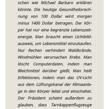
schen wie Micha­el Bar­ba­ro erklä­ren
könn­te. Die heu­ti­ge Gesund­heits­rech­
nung von 100 Dol­lar wird mor­gen
minus 1400 Dol­lar betra­gen. Der Kör­
per hat nur eine begrenz­te Lebens­zeit­
ener­gie. Man braucht einen Licht­bild­
aus­weis, um Lebens­mit­tel ein­zu­kau­fen.
Nur Rechen ver­hin­dert Wald­brän­de.
Wind­müh­len ver­ur­sa­chen Krebs. Man
löscht Com­pu­ter­da­ten, indem man
Bleich­mit­tel dar­über gießt. Man heilt
Infek­tio­nen, indem man das UV-Licht
aus dem Lüf­tungs­ka­nal der Kli­ma­an­la­
ge in den Kör­per lei­tet und ein­schal­tet.
Der Prä­si­dent scheint außer­dem zu
glau­ben, dass Tarn­kap­pen­flug­zeu­ge