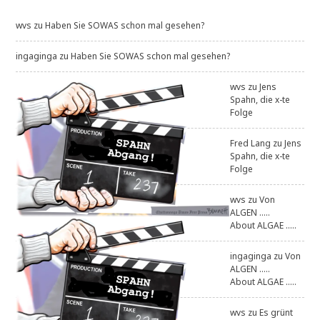
wvs
zu
Haben Sie SOWAS schon mal gesehen?
ingaginga
zu
Haben Sie SOWAS schon mal gesehen?
wvs
zu
Jens
Spahn, die x-te
Folge
Fred Lang
zu
Jens
Spahn, die x-te
Folge
wvs
zu
Von
ALGEN .....
About ALGAE .....
ingaginga
zu
Von
ALGEN .....
About ALGAE .....
wvs
zu
Es grünt