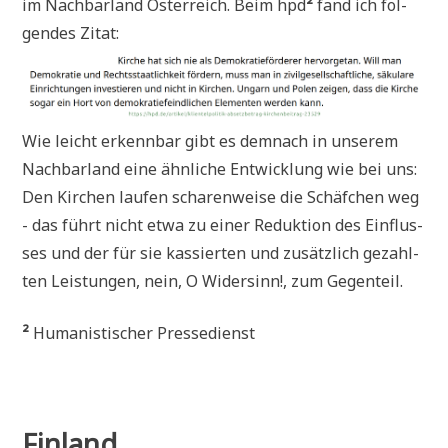
im Nach­bar­land Öster­reich. Beim hpd
²
fand ich fol­
gen­des Zitat:
Wie leicht erkenn­bar gibt es dem­nach in unse­rem
Nach­bar­land eine ähn­li­che Ent­wick­lung wie bei uns:
Den Kir­chen lau­fen scha­ren­wei­se die Schäf­chen weg
- das führt nicht etwa zu einer Reduk­ti­on des Ein­flus­
ses und der für sie kas­sier­ten und zusätz­lich gezahl­
ten Lei­stun­gen, nein, O Wider­sinn!, zum Gegenteil.
²
Huma­ni­sti­scher Pressedienst
Finland