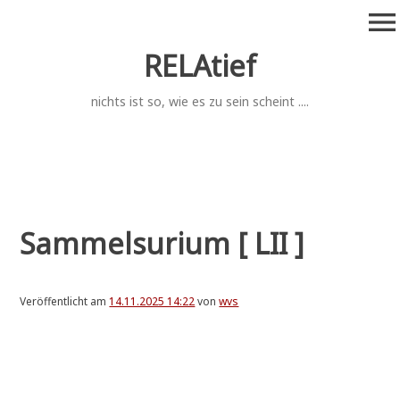
Zum
menu
Inhalt
springen
RELAtief
nichts ist so, wie es zu sein scheint ....
Sammelsurium [ LII ]
Veröffentlicht am
14.11.2025 14:22
von
wvs