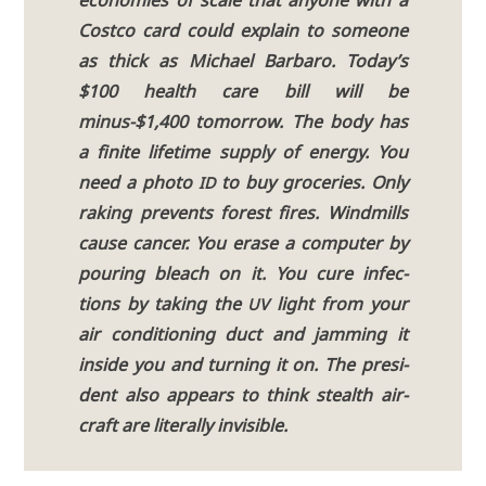
eco­no­mies of sca­le that anyo­ne with a
Cost­co card could explain to someone
as thick as Micha­el Bar­ba­ro. Today’s
$100 health care bill will be
minus-$1,400 tomor­row. The body has
a fini­te life­time sup­p­ly of ener­gy. You
need a pho­to
to buy gro­ce­ries. Only
ID
raking pre­vents forest fires. Wind­mills
cau­se can­cer. You era­se a com­pu­ter by
pou­ring bleach on it. You cure infec­
tions by taking the
light from your
UV
air con­di­tio­ning duct and jamming it
insi­de you and tur­ning it on. The pre­si­
dent also appears to think ste­alth air­
craft are lite­ral­ly invi­si­ble.