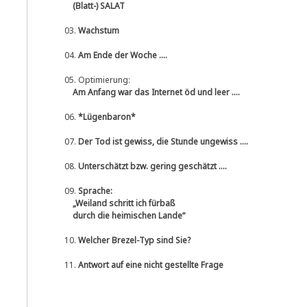
(Blatt-) SALAT
03.
Wachstum
04.
Am Ende der Woche ....
05.
Optimierung:
Am Anfang war das Internet öd und leer ....
06.
*Lügenbaron*
07.
Der Tod ist gewiss, die Stunde ungewiss ....
08.
Unterschätzt bzw. gering geschätzt ....
09.
Sprache:
„Weiland schritt ich fürbaß
durch die heimischen Lande“
­
10.
Welcher Brezel-Typ sind Sie?
11.
Antwort auf eine nicht gestellte Frage