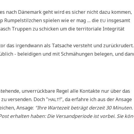
 es nach Däne­mark geht wird es sicher nicht dazu kom­men,
p Rum­pel­stilz­chen spie­len wie er mag .... die
ins­ge­samt
EU
asch Trup­pen zu schicken um die ter­ri­to­ria­le Inte­gri­tät
or das irgend­wann als Tat­sa­che ver­steht und zurück­ru­dert.
e üblich - belei­di­gen und mit Schmä­hun­gen bele­gen, und dan
ste­hen­de, unver­rück­ba­re Regel alle Kon­tak­te nur über das
e zu ver­sen­den. Doch "
!", da erfah­re ich aus der Ansa­ge
HALT
ei­chen, Ansa­ge:
"Ihre War­te­zeit beträgt der­zeit 30 Minu­ten.
st erhal­ten haben: Die Ver­sand­pe­ri­ode ist vor­bei. Sie kön