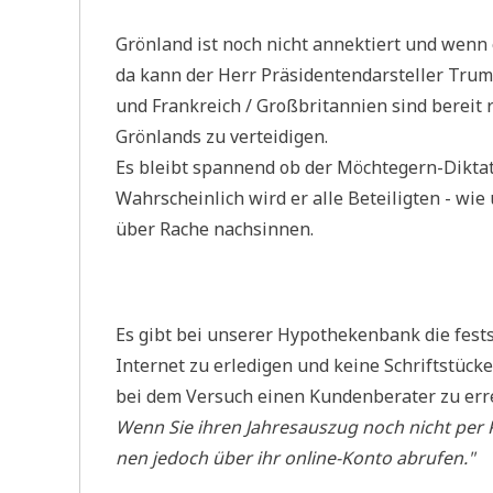
Grön­land ist noch nicht annek­tiert und wenn
da kann der Herr Prä­si­den­ten­dar­stel­ler Trum
und Frank­reich / Groß­bri­tan­ni­en sind bereit r
Grön­lands zu verteidigen.
Es bleibt span­nend ob der Möch­te­gern-Dik­ta­t
Wahr­schein­lich wird er alle Betei­lig­ten - wi
über Rache nachsinnen.
Es gibt bei unse­rer Hypo­the­ken­bank die fest­
Inter­net zu erle­di­gen und kei­ne Schrift­stück
bei dem Ver­such einen Kun­den­be­ra­ter zu err
Wenn Sie ihren Jah­res­aus­zug noch nicht per Po
nen jedoch über ihr online-Kon­to abrufen."