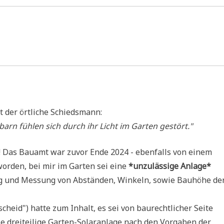
 der ört­li­che Schiedsmann:
barn füh­len sich durch ihr Licht im Gar­ten gestört."
u­fe! Das Bau­amt war zuvor Ende 2024 - eben­falls von einem
wor­den, bei mir im Gar­ten sei eine
*unzu­läs­si­ge Anla­ge*
ung und Mes­sung von Abstän­den, Win­keln, sowie Bau­hö­he de
scheid") hat­te zum Inhalt, es sei von bau­recht­li­cher Sei­te
ie drei­tei­li­ge Gar­ten-Solar­an­la­ge nach den Vor­ga­ben der