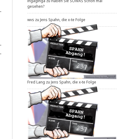
ingaginga
zu
Haben Sie SOWAS schon mal
gesehen?
­
wvs
zu
Jens Spahn, die x-te Folge
­
­
Fred Lang
zu
Jens Spahn, die x-te Folge