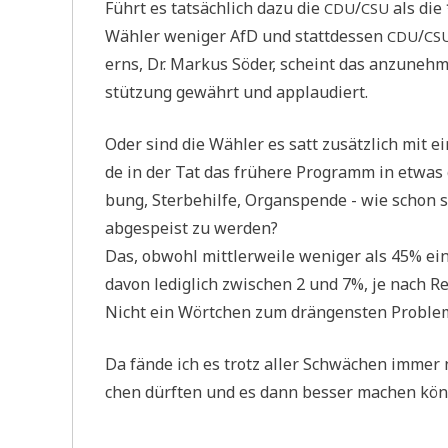
Führt es tat­säch­lich dazu die
/
als die 
CDU
CSU
Wäh­ler weni­ger AfD und statt­des­sen
/
CDU
CS
erns, Dr. Mar­kus Söder, scheint das anzu­neh­
stüt­zung gewährt und applaudiert.
Oder sind die Wäh­ler es satt zusätz­lich mit 
de in der Tat das frü­he­re Pro­gramm in etwas 
bung, Ster­be­hil­fe, Organ­spen­de - wie schon
abge­speist zu werden?
Das, obwohl mitt­ler­wei­le weni­ger als 45% ein­
davon ledig­lich zwi­schen 2 und 7%, je nach Reg
Nicht ein Wört­chen zum drän­gen­sten Pro­blem 
Da fän­de ich es trotz aller Schwä­chen immer
chen dürf­ten und es dann bes­ser machen könn