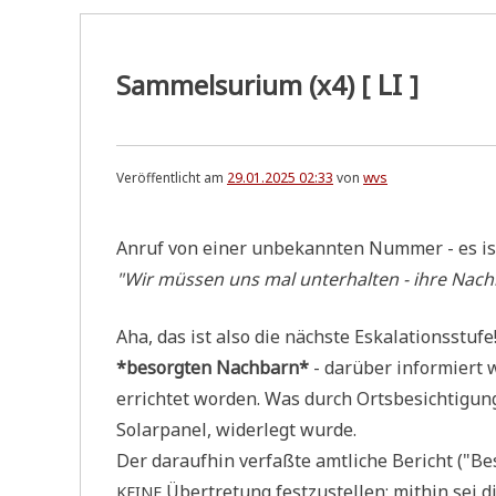
LI
Sammelsurium (x4) [
]
Veröffentlicht am
29.01.2025 02:33
von
wvs
Anruf von einer unbe­kann­ten Num­mer - es ist
"Wir müs­sen uns mal unter­hal­ten - ihre Nach­
Aha, das ist also die näch­ste Eska­la­ti­ons­st
*besorg­ten Nach­barn*
- dar­über infor­miert 
errich­tet wor­den. Was durch Orts­be­sich­ti­g
Solar­pa­nel, wider­legt wurde.
Der dar­auf­hin ver­faß­te amt­li­che Bericht ("Be
Über­tre­tung fest­zu­stel­len; mit­hin sei d
KEINE