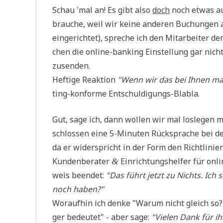
Schau 'mal an! Es gibt also
doch
noch etwas auf
brau­che, weil wir kei­ne ande­ren Buchun­gen a
ein­ge­rich­tet), spre­che ich den Mit­ar­bei­te
chen die online-ban­king Ein­stel­lung gar nicht
zusenden.
Hef­ti­ge Reak­ti­on
"Wenn wir das bei Ihnen mach
ting-kon­for­me Entschuldigungs-Blabla.
Gut, sage ich, dann wol­len wir mal los­le­gen mit
schlos­sen eine 5-Minu­ten Rück­spra­che bei d
da er wider­spricht in der Form den Richt­li­ni­en
Kun­den­be­ra­ter
Ein­rich­tungs­hel­fer für o
&
weis been­det:
"Das führt jetzt zu Nichts. Ich 
noch haben?"
Wor­auf­hin ich den­ke "War­um nicht gleich so?
ger bedeu­tet" - aber sage:
"Vie­len Dank für ih