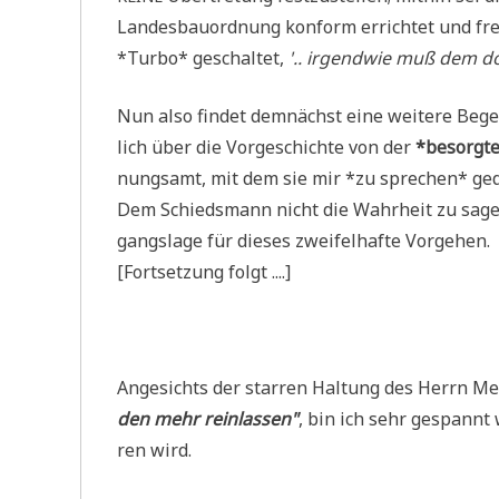
Lan­des­bau­ord­nung kon­form errich­tet und frei
*Tur­bo* geschal­tet,
'.. irgend­wie muß dem do
Nun also fin­det dem­nächst eine wei­te­re Beg
lich über die Vor­ge­schich­te von der
*besorg­te
nungs­amt, mit dem sie mir *zu spre­chen* ged
Dem Schieds­mann nicht die Wahr­heit zu sagen 
gangs­la­ge für die­ses zwei­fel­haf­te Vorgehen.
[Fort­set­zung folgt ....]
Ange­sichts der star­ren Hal­tung des Herrn Me
den mehr rein­las­sen"
, bin ich sehr gespannt wi
ren wird.