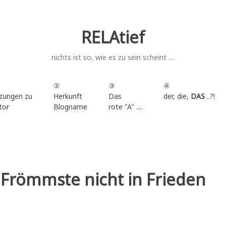
RELAtief
nichts ist so, wie es zu sein scheint ....
②
③
④
zungen zu
Herkunft
Das
der, die,
DAS
..?!
tor
Blogname
rote "A" ....
.
 Frömmste nicht in Frieden