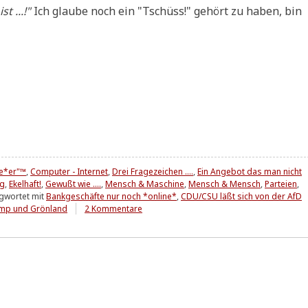
t ...!"
Ich glau­be noch ein "Tschüss!" gehört zu haben, bin
ue*er"™
,
Computer - Internet
,
Drei Fragezeichen ....
,
Ein Angebot das man nicht
ig
,
Ekelhaft!
,
Gewußt wie ....
,
Mensch & Maschine
,
Mensch & Mensch
,
Parteien
,
gwortet mit
Bankgeschäfte nur noch *online*
,
CDU/CSU läßt sich von der AfD
zu
mp und Grönland
2 Kommentare
Sammelsurium
(x4)
[
L
I
]