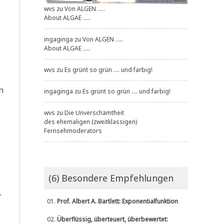
wvs
zu
Von ALGEN .....
About ALGAE .....
ingaginga
zu
Von ALGEN .....
About ALGAE .....
wvs
zu
Es grünt so grün .... und farbig!
n
ingaginga
zu
Es grünt so grün .... und farbig!
wvs
zu
Die Unverschämtheit
des ehemaligen (zweitklassigen)
Fernsehmoderators
(6) Besondere Empfehlungen
­
01.
Prof. Albert A. Bartlett: Exponentialfunktion
02.
Überflüssig, überteuert, überbewertet: