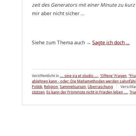
zeit des Gene­ra­tors mit einer Minu­te zu kurz is
mir aber nicht sicher ....
Sie­he zum The­ma auch →
Sag­te ich doch ....
Veröffentlicht in
.... sine ira et studio ....
,
'Offene' Fragen
,
"Fr
ablehnen kann - oder: Die Mafiamethoden werden salonfäh
Politik
,
Religion
,
Sammelsurium
,
Überraschung
Verschla
stützen
,
Es kann der Frömmste nicht in Frieden leben ....
,
Tru