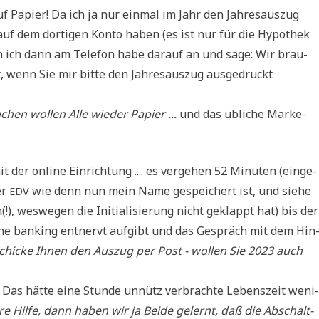
 Papier! Da ich ja nur ein­mal im Jahr den Jah­res­aus­zug
uf dem dor­ti­gen Kon­to haben (es ist nur für die Hypo­thek
r den ich dann am Tele­fon habe dar­auf an und sage: Wir brau­
, wenn Sie mir bit­te den Jah­res­aus­zug aus­ge­druckt
en wol­len Alle wie­der Papier ...
und das übli­che Mar­ke­
 der online Ein­rich­tung .... es ver­ge­hen 52 Minu­ten (ein­ge­
er
wie denn nun mein Name gespei­chert ist, und sie­he
EDV
(!), wes­we­gen die Initia­li­sie­rung nicht geklappt hat) bis der
nline ban­king ent­nervt auf­gibt und das Gespräch mit dem Hin
schicke Ihnen den Aus­zug per Post - wol­len Sie 2023 auch
 Das hät­te eine Stun­de unnütz ver­brach­te Lebens­zeit weni­
re Hil­fe, dann haben wir ja Bei­de gelernt, daß die Abschalt­