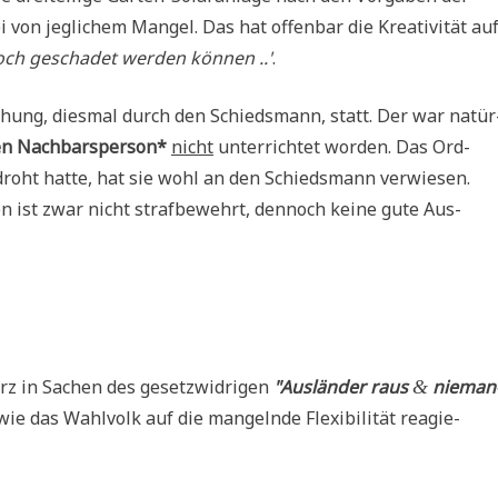
 von jeg­li­chem Man­gel. Das hat offen­bar die Krea­ti­vi­tät au
ch gescha­det wer­den kön­nen ..'
.
e­hung, dies­mal durch den Schieds­mann, statt. Der war natür
n Nach­bars­per­son*
nicht
unter­rich­tet wor­den. Das Ord­
roht hat­te, hat sie wohl an den Schieds­mann verwiesen.
ist zwar nicht straf­be­wehrt, den­noch kei­ne gute Aus­
rz in Sachen des gesetz­wid­ri­gen
"Aus­län­der raus
nie­man
&
e das Wahl­volk auf die man­geln­de Fle­xi­bi­li­tät reagie­