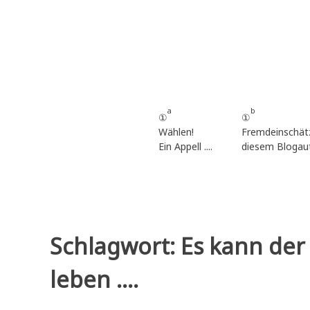
Zum
Inhalt
springen
a
b
①
①
Wählen!
Fremdeinschät
Ein Appell ....
diesem Blogau
Schlagwort:
Es kann der
leben ....