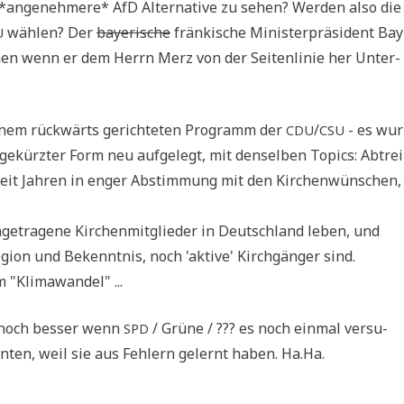
*ange­neh­me­re* AfD Alter­na­ti­ve zu sehen? Wer­den also die
wäh­len? Der
baye­ri­sche
frän­ki­sche Mini­ster­prä­si­dent Bay
U
men wenn er dem Herrn Merz von der Sei­ten­li­nie her Unter­
einem rück­wärts gerich­te­ten Pro­gramm der
/
- es wur
CDU
CSU
gekürz­ter Form neu auf­ge­legt, mit den­sel­ben Topics: Abtrei
 seit Jah­ren in enger Abstim­mung mit den Kir­chen­wün­schen,
ge­tra­ge­ne Kir­chen­mit­glie­der in Deutsch­land leben, und
i­on und Bekennt­nis, noch 'akti­ve' Kirch­gän­ger sind.
"Kli­ma­wan­del" ...
 noch bes­ser wenn
/ Grü­ne / ??? es noch ein­mal ver­su­
SPD
­ten, weil sie aus Feh­lern gelernt haben. Ha.Ha.