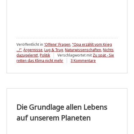
Veröffentlicht in
'Offene' Fragen
,
"Opa erzählt vom Krieg
...!"
,
Ärgernisse
,
Lug & Trug
,
Naturwissenschaften
,
Nichts
dazugelernt!
,
Politik
Verschlagwortet mit
Zu spät - Sie
zu
retten das Klima nicht mehr
3 Kommentare
Antwort
auf:
Newsletter
Nr.
12
Energiesystem
der
Zukunft
Die Grundlage allen Lebens
Meine
Frage:
auf unserem Planeten
Welcher
Zukunft?