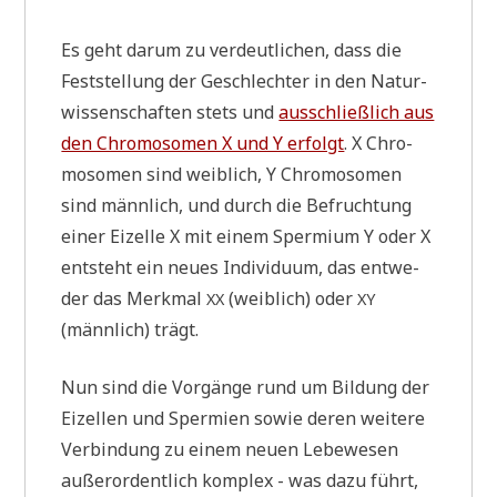
t
a
Es geht dar­um zu ver­deut­li­chen, dass die
g
”
Fest­stel­lung der Geschlech­ter in den Natur­
wis­sen­schaf­ten stets und
aus­schließ­lich aus
den Chro­mo­so­men X und Y erfolgt
. X Chro­
mo­so­men sind weib­lich, Y Chro­mo­so­men
sind männ­lich, und durch die Befruch­tung
einer Eizel­le X mit einem Sper­mi­um Y oder X
ent­steht ein neu­es Indi­vi­du­um, das ent­we­
der das Merk­mal
(weib­lich) oder
XX
XY
(männ­lich) trägt.
Nun sind die Vor­gän­ge rund um Bil­dung der
Eizel­len und Sper­mi­en sowie deren wei­te­re
Ver­bin­dung zu einem neu­en Lebe­we­sen
außer­or­dent­lich kom­plex - was dazu führt,