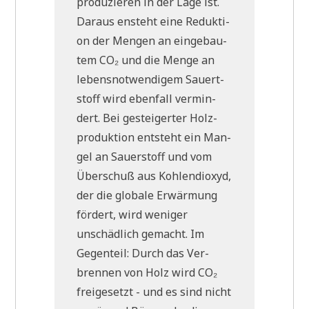
pro­du­zie­ren in der Lage ist.
Dar­aus ensteht eine Reduk­ti­
on der Men­gen an ein­ge­bau­
tem CO₂ und die Men­ge an
lebens­not­wen­di­gem Sau­ert­
stoff wird eben­fall ver­min­
dert. Bei gestei­ger­ter Holz­
pro­duk­ti­on ent­steht ein Man­
gel an Sau­er­stoff und vom
Über­schuß aus Koh­len­di­oxyd,
der die glo­ba­le Erwär­mung
för­dert, wird weni­ger
unschäd­lich gemacht. Im
Gegen­teil: Durch das Ver­
bren­nen von Holz wird CO₂
frei­ge­setzt - und es sind nicht