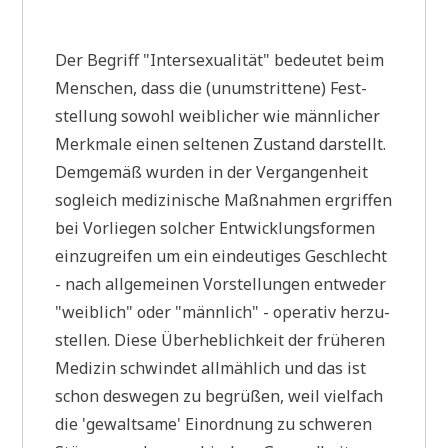
Der Begriff "Inter­se­xua­li­tät" bedeu­tet beim
Men­schen, dass die (unum­strit­te­ne) Fest­
stel­lung sowohl weib­li­cher wie männ­li­cher
Merk­ma­le einen sel­te­nen Zustand dar­stellt.
Dem­ge­mäß wur­den in der Ver­gan­gen­heit
sogleich medi­zi­ni­sche Maß­nah­men ergrif­fen
bei Vor­lie­gen sol­cher Ent­wick­lungs­for­men
ein­zu­grei­fen um ein ein­deu­ti­ges Geschlecht
- nach all­ge­mei­nen Vor­stel­lun­gen ent­we­der
"weib­lich" oder "männ­lich" - ope­ra­tiv her­zu­
stel­len. Die­se Über­heb­lich­keit der frü­he­ren
Medi­zin schwin­det all­mäh­lich und das ist
schon des­we­gen zu begrü­ßen, weil viel­fach
die 'gewalt­sa­me' Ein­ord­nung zu schwe­ren