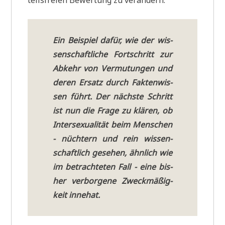
teils­frei­en Bewer­tung zu verändern.
Ein Bei­spiel dafür, wie der wis­
sen­schaft­li­che Fort­schritt zur
Abkehr von Ver­mu­tun­gen und
deren Ersatz durch Fak­ten­wis­
sen führt. Der näch­ste Schritt
ist nun die Fra­ge zu klä­ren, ob
Inter­se­xua­li­tät beim Men­schen
- nüch­tern und rein wis­sen­
schaft­lich gese­hen, ähn­lich wie
im betrach­te­ten Fall - eine bis­
her ver­bor­ge­ne Zweck­mä­ßig­
keit inne­hat.