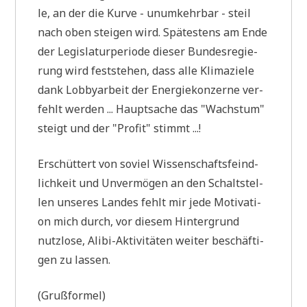
le, an der die Kur­ve - unum­kehr­bar - steil
nach oben stei­gen wird. Spä­te­stens am Ende
der Legis­la­tur­pe­ri­ode die­ser Bun­des­re­gie­
rung wird fest­ste­hen, dass alle Kli­ma­zie­le
dank Lob­by­ar­beit der Ener­gie­kon­zer­ne ver­
fehlt wer­den ... Haupt­sa­che das "Wachs­tum"
steigt und der "Pro­fit" stimmt ...!
Erschüt­tert von soviel Wis­sen­schafts­feind­
lich­keit und Unver­mö­gen an den Schalt­stel­
len unse­res Lan­des fehlt mir jede Moti­va­ti­
on mich durch, vor die­sem Hin­ter­grund
nutz­lo­se, Ali­bi-Akti­vi­tä­ten wei­ter beschäf­ti­
gen zu lassen.
(Gruß­for­mel)