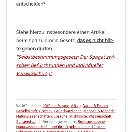
entscheiden?
Sie­he hier­zu ins­be­son­de­re einen Arti­kel
beim hpd zu einem Gesetz,
das es nicht hät­
te geben dür­fen
:
"Selbst­be­stim­mungs­ge­setz: Der Spa­gat zwi­
schen Befürch­tun­gen und indi­vi­du­el­ler
Verwirklichung"
Veröffentlicht in
'Offene' Fragen
,
Alltag
,
Daten & Fakten
,
Gesellschaft
,
Grotesk
,
Grundsätzliches
,
Mensch & Mensch
,
Naturwissenschaften
,
Sprache
,
Stichworte
,
Wissenschaft
,
Zeitgeist ....
Verschlagwortet mit
Biologie ist eine
Naturwissenschaft - und ihre Ergebnisse sind Fakten.