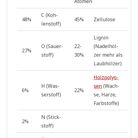
Atomen
C (Koh­
48%
45%
Zellulose
len­stoff)
Lignin
O (Sau­er­
22-
(Nadel­höl­
27%
stoff)
30%
zer mehr als
Laubhölzer)
Holz­po­ly­o­
H (Was­
sen
(Wach­
6%
22%
ser­stoff)
se, Har­ze,
Farbstoffe)
N (Stick­
2%
stoff)