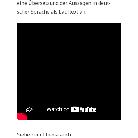
eine Über­set­zung der Aus­sa­gen in deut­
scher Spra­che als Lauf­text an:
Sie­he zum The­ma auch