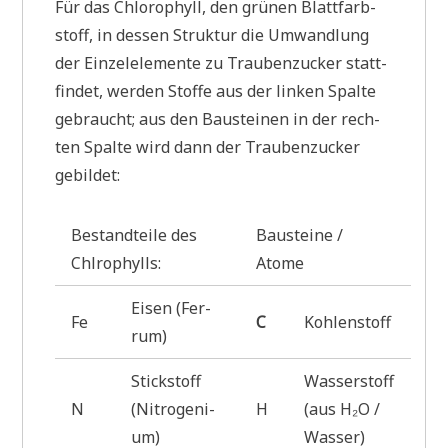
Für das Chlo­ro­phyll, den grü­nen Blatt­farb­
stoff, in des­sen Struk­tur die Umwand­lung
der Ein­zel­ele­men­te zu Trau­ben­zucker statt­
fin­det, wer­den Stof­fe aus der lin­ken Spal­te
gebraucht; aus den Bau­stei­nen in der rech­
ten Spal­te wird dann der Trau­ben­zucker
gebildet:
Bestand­tei­le des
Bau­stei­ne /
Chlrophylls:
Atome
Eisen (Fer­
Fe
C
Kohlenstoff
rum)
Stick­stoff
Was­ser­stoff
N
(Nitro­ge­ni­
H
(aus H₂O /
um)
Wasser)