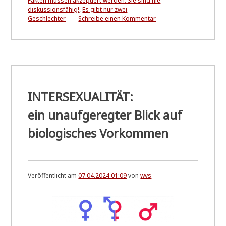
Fakten müssen akzeptiert werden. Sie sind nie
diskussionsfähig!
,
Es gibt nur zwei
zu
Geschlechter
Schreibe einen Kommentar
Nachtrag
zu:
INTERSEXUALITÄT
INTERSEXUALITÄT:
ein unaufgeregter Blick auf
biologisches Vorkommen
Veröffentlicht am
07.04.2024 01:09
von
wvs