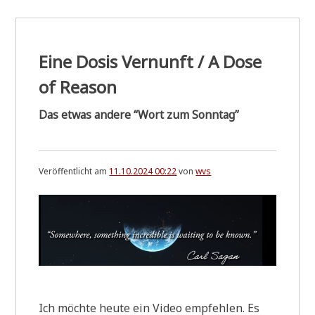
Lebens
auf
unserem
Planeten
Eine Dosis Vernunft / A Dose
of Reason
Das etwas andere “Wort zum Sonntag”
Veröffentlicht am
11.10.2024 00:22
von
wvs
Ich möch­te heu­te ein Video emp­feh­len. Es