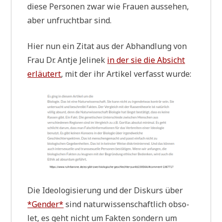
die­se Per­so­nen zwar wie Frau­en aus­se­hen,
aber unfrucht­bar sind.
Hier nun ein Zitat aus der Abhand­lung von
Frau Dr. Ant­je Jeli­nek
in der sie die Absicht
erläu­tert
, mit der ihr Arti­kel ver­fasst wurde:
Die Ideo­lo­gi­sie­rung und der Dis­kurs über
*Gen­der*
sind natur­wis­sen­schaft­lich obso­
let, es geht nicht um Fak­ten son­dern um