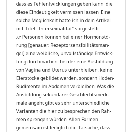
dass es Fehl­ent­wick­lun­gen geben kann, die
die­se Ein­deu­tig­keit ver­mis­sen las­sen. Eine
sol­che Mög­lich­keit hat­te ich in dem Arti­kel
mit Titel "Inter­se­xua­li­tät" vorgestellt.
Per­so­nen kön­nen bei einer Hor­mon­stö­
XY
rung [genau­er: Rezep­tor­sen­si­bi­li­täts­man­
gel] eine weib­li­che, unvoll­stän­di­ge Ent­wick­
lung durch­ma­chen, bei der eine Aus­bil­dung
von Vagi­na und Ute­rus unter­blei­ben, kei­ne
Eier­stöcke gebil­det wer­den, son­dern Hoden-
Rudi­men­te im Abdo­men ver­blei­ben. Was die
Aus­bil­dung sekun­dä­rer Geschlechts­merk­
ma­le angeht gibt es sehr unter­schied­li­che
Vari­an­ten die hier zu bespre­chen den Rah­
men spren­gen wür­den. Allen For­men
gemein­sam ist ledig­lich die Tat­sa­che, dass