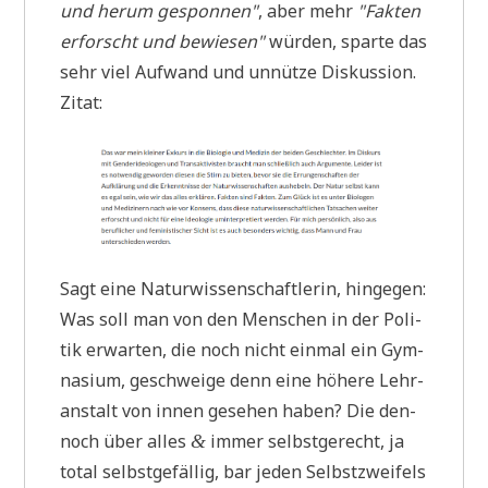
und her­um gespon­nen"
, aber mehr
"Fak­ten
erforscht und bewie­sen"
wür­den, spar­te das
sehr viel Auf­wand und unnüt­ze Diskussion.
Zitat:
Sagt eine Natur­wis­sen­schaft­le­rin, hingegen:
Was soll man von den Men­schen in der Poli­
tik erwar­ten, die noch nicht ein­mal ein Gym­
na­si­um, geschwei­ge denn eine höhe­re Lehr­
an­stalt von innen gese­hen haben? Die den­
noch über alles
immer selbst­ge­recht, ja
&
total selbst­ge­fäl­lig, bar jeden Selbst­zwei­fels