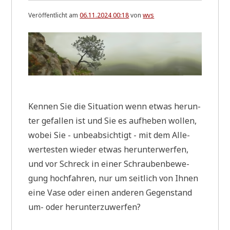
Veröffentlicht am
06.11.2024 00:18
von
wvs
Ken­nen Sie die Situa­ti­on wenn etwas her­un­
ter gefal­len ist und Sie es auf­he­ben wol­len,
wobei Sie - unbe­ab­sich­tigt - mit dem Alle­
wer­te­sten wie­der etwas her­un­ter­wer­fen,
und vor Schreck in einer Schrau­ben­be­we­
gung hoch­fah­ren, nur um seit­lich von Ihnen
eine Vase oder einen ande­ren Gegen­stand
um- oder herunterzuwerfen?