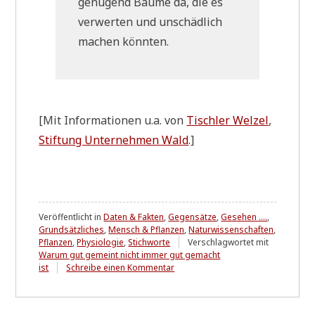
genü­gend Bäu­me da, die es
ver­wer­ten und unschäd­lich
machen könnten.
[Mit Infor­ma­tio­nen u.a. von
Tisch­ler Wel­zel
,
Stif­tung Unter­neh­men Wald
.]
Veröffentlicht in
Daten & Fakten
,
Gegensätze
,
Gesehen ....
,
Grundsätzliches
,
Mensch & Pflanzen
,
Naturwissenschaften
,
Pflanzen
,
Physiologie
,
Stichworte
Verschlagwortet mit
Warum gut gemeint nicht immer gut gemacht
zu
ist
Schreibe einen Kommentar
Die
Grundlage
allen