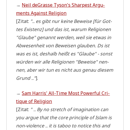
→
Neil deGra­s­se Tyson's Shar­pest Argu­
ments Against Religion
[Zitat:
".. es gibt nur kei­ne Bewei­se [für Got­
tes Exi­stenz] und das ist, war­um Reli­gio­nen
"Glau­be" genannt wer­den, weil sie etwas in
Abwe­sen­heit von Bewei­sen glau­ben. Ds ist
was es ist, des­halb heißt es "Glau­be" - sonst
wür­den wir alle Reli­gio­nen "Bewei­se" nen­
nen, aber wir tun es nicht aus genau die­sem
Grund .."
].
→
Sam Har­ris' All-Time Most Powerful Cri­
tique of Religion
[Zitat:
" .. By no stretch of ima­gi­na­ti­on can
you argue that the core prin­ci­ple of Islam is
non-vio­lence .. it is taboo to noti­ce this and