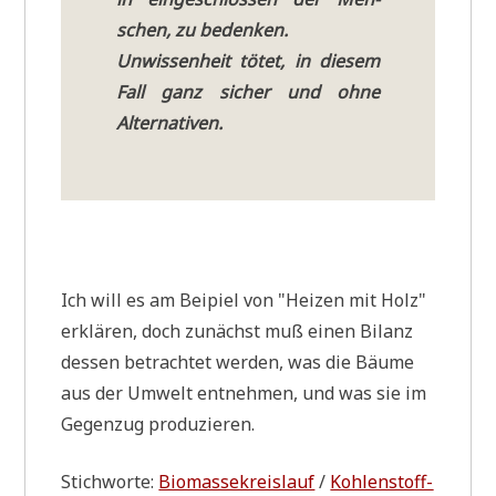
schen, zu bedenken.
Unwis­sen­heit tötet, in die­sem
Fall ganz sicher und ohne
Alternativen.
Ich will es am Bei­pi­el von "Hei­zen mit Holz"
erklä­ren, doch zunächst muß einen Bilanz
des­sen betrach­tet wer­den, was die Bäu­me
aus der Umwelt ent­neh­men, und was sie im
Gegen­zug produzieren.
Stich­wor­te:
Bio­mas­se­kreis­lauf
/
Koh­len­stoff­