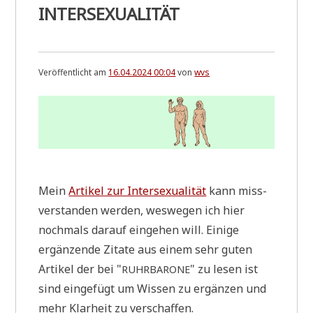
INTERSEXUALITÄT
a
s
e
t
w
a
Veröffentlicht am
16.04.2024 00:04
von
wvs
s
a
n
d
e
r
e
“
W
Mein
Arti­kel zur Inter­se­xua­li­tät
kann miss­
o
ver­stan­den wer­den, wes­we­gen ich hier
r
t
noch­mals dar­auf ein­ge­hen will. Eini­ge
z
ergän­zen­de Zita­te aus einem sehr guten
u
m
Arti­kel der bei "
" zu lesen ist
RUHRBARONE
S
o
sind ein­ge­fügt um Wis­sen zu ergän­zen und
n
mehr Klar­heit zu verschaffen.
n