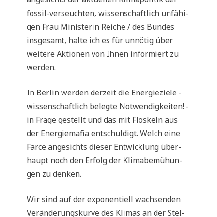
fos­sil-ver­seuch­ten, wis­sen­schaft­lich unfä­hi­
gen Frau Mini­ste­rin Rei­che / des Bun­des
ins­ge­samt, hal­te ich es für unnö­tig über
wei­te­re Aktio­nen von Ihnen infor­miert zu
werden.
In Ber­lin wer­den der­zeit die Ener­gie­zie­le -
wis­sen­schaft­lich beleg­te Not­wen­dig­kei­ten! -
in Fra­ge gestellt und das mit Flos­keln aus
der Ener­gie­ma­fia ent­schul­digt. Welch eine
Far­ce ange­sichts die­ser Ent­wick­lung über­
haupt noch den Erfolg der Kli­ma­be­mü­hun­
gen zu denken.
Wir sind auf der expo­nen­ti­ell wach­sen­den
Ver­än­de­rungs­kur­ve des Kli­mas an der Stel­