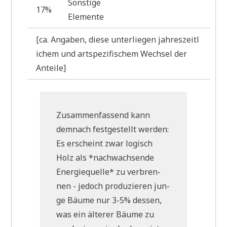
Son­sti­ge
17%
Elemente
[ca. Anga­ben, die­se unter­lie­gen jah­res­zeit­l
i­chem und art­spe­zi­fi­schem Wech­sel der
Anteile]
Zusam­men­fas­send kann
dem­nach fest­ge­stellt werden:
Es erscheint zwar logisch
Holz als *nach­wach­sen­de
Ener­gie­quel­le* zu ver­bren­
nen - jedoch pro­du­zie­ren jun­
ge Bäu­me nur 3-5% des­sen,
was ein älte­rer Bäu­me zu