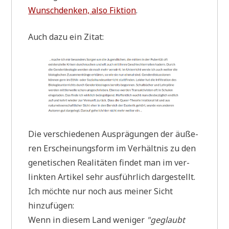
Wunsch­den­ken, also Fik­ti­on
.
Auch dazu ein Zitat:
Die ver­schie­de­nen Aus­prä­gun­gen der äuße­
ren Erschei­nungs­form im Ver­hält­nis zu den
gene­ti­schen Rea­li­tä­ten fin­det man im ver­
link­ten Arti­kel sehr aus­führ­lich dar­ge­stellt.
Ich möch­te nur noch aus mei­ner Sicht
hinzufügen:
Wenn in die­sem Land weni­ger
"geglaubt