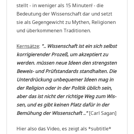
stellt - in weni­ger als 15 Minu­ten! - die
Bedeu­tung der Wis­sen­schaft dar und setzt
sie als Gegen­ge­wicht zu Mythen, Reli­gio­nen
und über­kom­me­nen Traditionen.
Kern­sät­ze
:
".. Wis­sen­schaft ist ein sich selbst
kor­ri­gie­ren­der Pro­zeß, um akzep­tiert zu
wer­den. müs­sen neue Ideen den streng­sten
Beweis- und Prüf­stan­dards stand­hal­ten. Die
Unter­drückung unbe­que­mer Ideen mag in
der Reli­gi­on oder in der Poli­tik üblich sein,
aber das ist nicht der rich­ti­ge Weg zum Wis­
sen, und es gibt kei­nen Platz dafür in der
Bemü­hung der Wis­sen­schaft .."
[Carl Sagan]
Hier also das Video, es zeigt als *sub­tit­le*