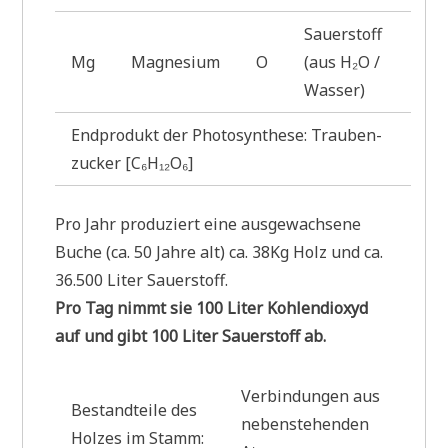
Sau­er­stoff
Mg
Magnesium
O
(aus H₂O /
Wasser)
End­pro­dukt der Pho­to­syn­the­se: Trau­ben­
zucker [C₆H₁₂O₆]
Pro Jahr pro­du­ziert eine aus­ge­wach­se­ne
Buche (ca. 50 Jah­re alt) ca. 38Kg Holz und ca.
36.500 Liter Sauerstoff.
Pro Tag nimmt sie 100 Liter Koh­len­di­oxyd
auf und gibt 100 Liter Sau­er­stoff ab.
Ver­bin­dun­gen aus
Bestand­tei­le des
neben­ste­hen­den
Hol­zes im Stamm: