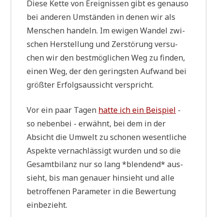
Die­se Ket­te von Ereig­nis­sen gibt es genau­so
bei ande­ren Umstän­den in denen wir als
Men­schen han­deln. Im ewi­gen Wan­del zwi­
schen Her­stel­lung und Zer­stö­rung ver­su­
chen wir den best­mög­li­chen Weg zu fin­den,
einen Weg, der den gering­sten Auf­wand bei
größ­ter Erfolgs­aus­sicht verspricht.
Vor ein paar Tagen
hat­te ich ein Bei­spiel
-
so neben­bei - erwähnt, bei dem in der
Absicht die Umwelt zu scho­nen wesent­li­che
Aspek­te ver­nach­läs­sigt wur­den und so die
Gesamt­bi­lanz nur so lang *blen­dend* aus­
sieht, bis man genau­er hin­sieht und alle
betrof­fe­nen Para­me­ter in die Bewer­tung
einbezieht.