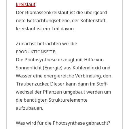
kreis­lauf
Der Bio­mas­sen­kreis­lauf ist die über­ge­ord­
ne­te Betrach­tungs­ebe­ne, der Koh­len­stoff­
kreis­lauf ist ein Teil davon.
Zunächst betrach­ten wir die
:
PRODUKTIONSEITE
Die Pho­to­syn­the­se erzeugt mit Hil­fe von
Son­nen­licht (Ener­gie) aus Koh­len­di­oxid und
Was­ser eine ener­gie­rei­che Ver­bin­dung, den
Trau­ben­zucker. Die­ser kann dann im Stoff­
wech­sel der Pflan­zen umge­baut wer­den um
die benö­tig­ten Struk­tur­ele­men­te
aufzubauen.
Was wird für die Pho­to­syn­the­se gebraucht?