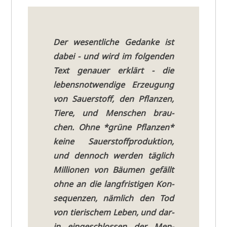
Der wesent­li­che Gedan­ke ist
dabei - und wird im fol­gen­den
Text genau­er erklärt - die
lebens­not­wen­di­ge Erzeu­gung
von Sau­er­stoff, den Pflan­zen,
Tie­re, und Men­schen brau­
chen. Ohne *grü­ne Pflan­zen*
kei­ne Sau­er­stoff­pro­duk­ti­on,
und den­noch wer­den täg­lich
Mil­lio­nen von Bäu­men gefällt
ohne an die lang­fri­sti­gen Kon­
se­quen­zen, näm­lich den Tod
von tie­ri­schem Leben, und dar­
in ein­ge­schlos­sen der Men­