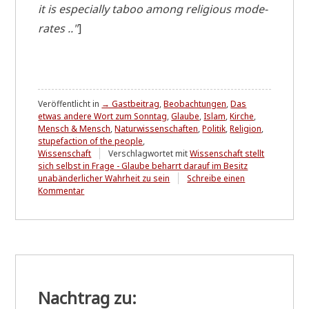
it is espe­ci­al­ly taboo among reli­gious mode­
ra­tes .."
]
Veröffentlicht in
→ Gastbeitrag
,
Beobachtungen
,
Das
etwas andere Wort zum Sonntag
,
Glaube
,
Islam
,
Kirche
,
Mensch & Mensch
,
Naturwissenschaften
,
Politik
,
Religion
,
stupefaction of the people
,
Wissenschaft
Verschlagwortet mit
Wissenschaft stellt
sich selbst in Frage - Glaube beharrt darauf im Besitz
unabänderlicher Wahrheit zu sein
Schreibe einen
zu
Kommentar
Eine
Dosis
Vernunft
/
A
Dose
of
Reason
Nachtrag zu:
D