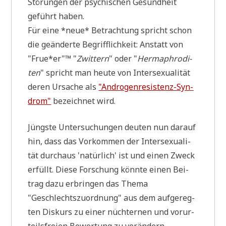
Stö­run­gen der psy­chi­schen Gesund­heit
geführt haben.
Für eine *neue* Betrach­tung spricht schon
die geän­der­te Begriff­lich­keit: Anstatt von
"Frue*er"™ "
Zwit­tern
" oder "
Herm­aphro­di­
ten
" spricht man heu­te von Inter­se­xua­li­tät
deren Ursa­che als
"Andro­gen­re­si­stenz-Syn­
drom"
bezeich­net wird.
Jüng­ste Unter­su­chun­gen deu­ten nun dar­auf
hin, dass das Vor­kom­men der Inter­se­xua­li­
tät durch­aus 'natür­lich' ist und einen Zweck
erfüllt. Die­se For­schung könn­te einen Bei­
trag dazu erbrin­gen das The­ma
"Geschlechts­zu­ord­nung" aus dem auf­ge­reg­
ten Dis­kurs zu einer nüch­ter­nen und vor­ur­