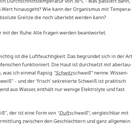
 Durch­schnitts­tem­pe­ra­tur von 36°C - was pas­siert dann,
 Wert hin­aus­geht? Wie kann der Orga­nis­mus mit Tem­pe­ra­
abso­lu­te Gren­ze die noch über­lebt wer­den kann?
nur mit der Ruhe: Alle Fra­gen wer­den beantwortet.
ich­tig ist die Luft­feuch­tig­keit. Das begrün­det sich in der Ar
en­schen funk­tio­niert. Die Haut ist durch­setzt mit aber­tau­
, was ich ein­mal flap­sig
"
Schwitz
schweiß"
nen­ne. Wis­sen­
weiß" - und der 'frisch' sekre­tier­te Schweiß ist prak­tisch
nd aus Was­ser, ent­hält nur weni­ge Elek­tro­ly­te und fast
eiß", der ist eine Form von
"
Duft
schweiß"
, ver­gleich­bar mit
r­mitt­lung zwi­schen den Geschlech­tern und ganz all­ge­mein