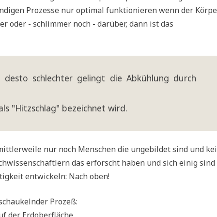
­di­gen Pro­zes­se nur opti­mal funk­tio­nie­ren wenn der Kör­pe
­ter oder - schlim­mer noch - dar­über, dann ist das
t, desto schlech­ter gelingt die Abküh­lung durch
 als "Hitz­schlag" bezeich­net wird.
mitt­ler­wei­le nur noch Men­schen die unge­bil­det sind und kei
­wis­sen­schaft­lern das erforscht haben und sich einig sind
tig­keit ent­wickeln: Nach oben!
­schau­keln­der Prozeß:
uf der Erdoberfläche,