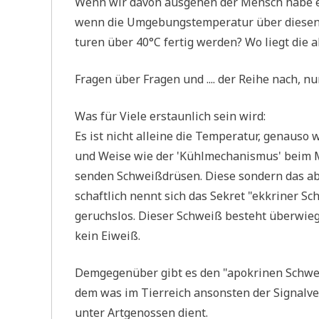
Wenn wir davon aus­ge­hen der Mensch habe ein
wenn die Umge­bungs­tem­pe­ra­tur über die­sen
tu­ren über 40°C fer­tig wer­den? Wo liegt die 
Fra­gen über Fra­gen und .... der Rei­he nach, 
Was für Vie­le erstaun­lich sein wird:
Es ist nicht allei­ne die Tem­pe­ra­tur, genau­so w
und Wei­se wie der 'Kühl­me­cha­nis­mus' beim M
sen­den Schweiß­drü­sen. Die­se son­dern das ab
schaft­lich nennt sich das Sekret "ekkri­ner Sch
geruchs­los. Die­ser Schweiß besteht über­wie­ge
kein Eiweiß.
Dem­ge­gen­über gibt es den "apo­kri­nen Schw
dem was im Tier­reich anson­sten der Signal­ve
unter Art­ge­nos­sen dient.