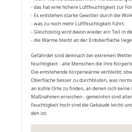
- das hat eine höhe­re Luft­feuch­tig­keit zur Fol
- Es ent­ste­hen star­ke Gewit­ter durch die W
- was zu noch mehr Luft­feuch­tig­keit führt.
- Gleich­zei­tig wird davon wie­der ein Teil in d
- die Wär­me bleibt an der Erd­ober­flä­che lie­ge
Gefähr­det sind dem­nach bei extre­men Wet­ter­ve
feuch­tig­keit - alle Men­schen die ihre Kör­per­
Die ent­ste­hen­de Kör­per­wär­me ver­bleibt, ob
Ober­flä­che bes­ser zu durch­blu­ten, was nor­m
an küh­le Orte zu fin­den, an denen sich kei­ne 
Maß­nah­men errei­chen - gemein­hin sind aller
Feuch­tig­keit hoch sind die Gebäu­de leicht u
den ist.