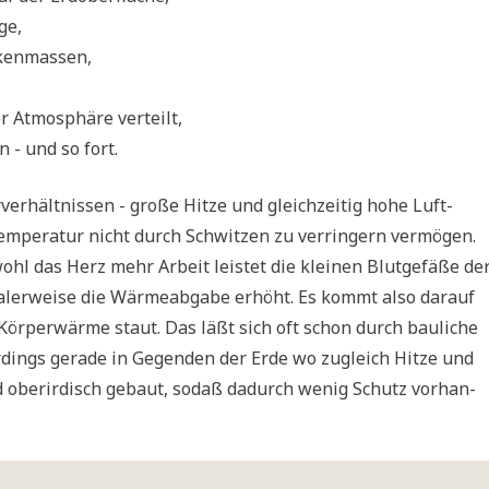
ge,
olkenmassen,
er Atmo­sphä­re verteilt,
n - und so fort.
r­hält­nis­sen - gro­ße Hit­ze und gleich­zei­tig hohe Luft­
tem­pe­ra­tur nicht durch Schwit­zen zu ver­rin­gern ver­mö­gen.
wohl das Herz mehr Arbeit lei­stet die klei­nen Blut­ge­fä­ße de
a­ler­wei­se die Wär­me­ab­ga­be erhöht. Es kommt also dar­auf
Kör­per­wär­me staut. Das läßt sich oft schon durch bau­li­che
­dings gera­de in Gegen­den der Erde wo zugleich Hit­ze und
nd ober­ir­disch gebaut, sodaß dadurch wenig Schutz vor­han­