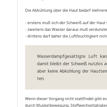
Die Abküh­lung über die Haut bedarf meh­re­r
- erstens muß sich der Schweiß auf der Haut v
- zwei­tens das Was­ser dar­aus muß ver­dun­st
- drit­tens darf daher die Luft­feuch­tig­keit ni
Was­ser­dampf­ge­sät­tig­te Luft ka
damit bleibt der Schweiß nutz­los au
aber kei­ne Abküh­lung der Haut­tem
ten.
Wenn die­ser Vor­gang nicht statt­fin­det gibt e
durch Mus­kel­be­we­gung, Stoff­wech­sel­tä­tig­ke