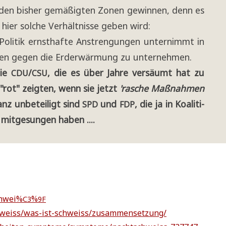
 den bis­her gemä­ßig­ten Zonen gewin­nen, denn es
hier sol­che Ver­hält­nis­se geben wird:
Poli­tik ernst­haf­te Anstren­gun­gen unter­nimmt in
n­gen gegen die Erd­er­wär­mung zu unternehmen.
die
/
, die es über Jah­re ver­säumt hat zu
CDU
CSU
"rot" zeig­ten, wenn sie jetzt
'rasche Maß­nah­men
nz unbe­tei­ligt sind
und
, die ja in Koali­ti­
SPD
FDP
mit­ge­sun­gen haben ....
chwei%
%
C3
9F
hweiss/was-ist-schweiss/zusammensetzung/