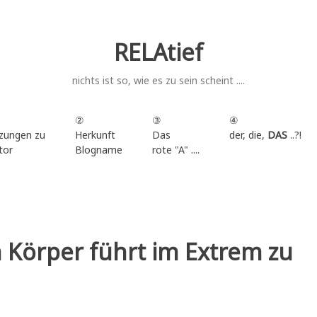
RELAtief
nichts ist so, wie es zu sein scheint ....
②
③
④
zungen zu
Herkunft
Das
der, die,
DAS
..?!
tor
Blogname
rote "A" ....
.
m Körper führt im Extrem zu