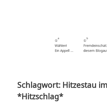
Zum
Inhalt
springen
a
b
①
①
Wählen!
Fremdeinschät
Ein Appell ....
diesem Blogau
Schlagwort:
Hitzestau i
*Hitzschlag*