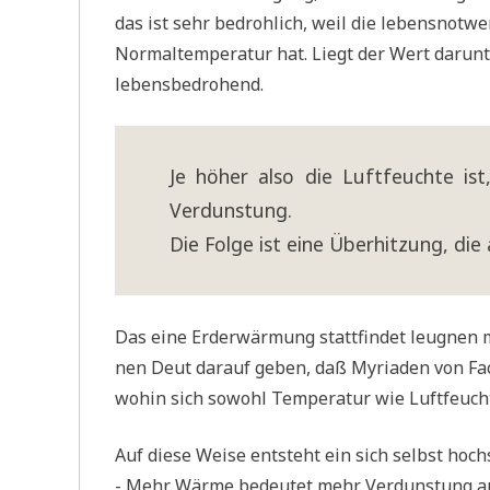
das ist sehr bedroh­lich, weil die lebens­not­wen
Nor­mal­tem­pe­ra­tur hat. Liegt der Wert dar­un
lebensbedrohend.
Je höher also die Luft­feuch­te is
Verdunstung.
Die Fol­ge ist eine Über­hit­zung, die
Das eine Erd­er­wär­mung statt­fin­det leug­nen 
nen Deut dar­auf geben, daß Myria­den von Fach
wohin sich sowohl Tem­pe­ra­tur wie Luft­feuch­
Auf die­se Wei­se ent­steht ein sich selbst hoch
- Mehr Wär­me bedeu­tet mehr Ver­dun­stung a