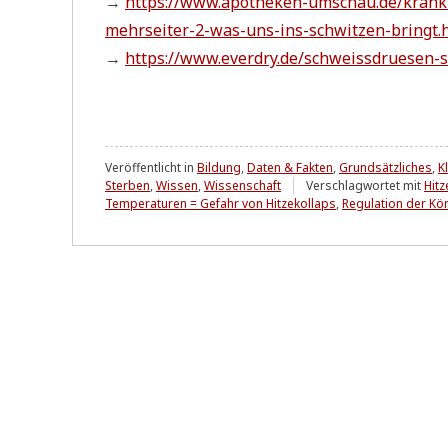
→
https://www.apotheken-umschau.de/kran
mehrseiter-2-was-uns-ins-schwitzen-bringt.
→
https://www.everdry.de/schweissdruesen-s
Veröffentlicht in
Bildung
,
Daten & Fakten
,
Grundsätzliches
,
K
Sterben
,
Wissen
,
Wissenschaft
Verschlagwortet mit
Hitz
Temperaturen = Gefahr von Hitzekollaps
,
Regulation der Kö