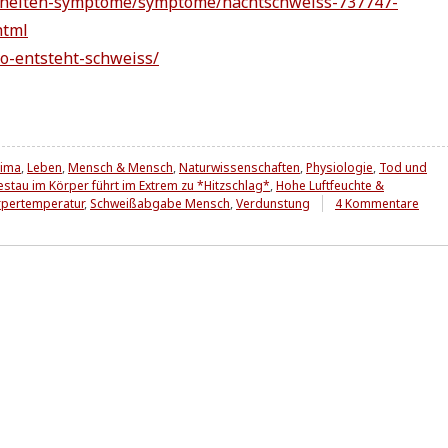
kheiten-symptome/symptome/nachtschweiss-737747-
html
o-entsteht-schweiss/
lima
,
Leben
,
Mensch & Mensch
,
Naturwissenschaften
,
Physiologie
,
Tod und
estau im Körper führt im Extrem zu *Hitzschlag*
,
Hohe Luftfeuchte &
zu
rpertemperatur
,
Schweißabgabe Mensch
,
Verdunstung
4 Kommentare
X-
trem