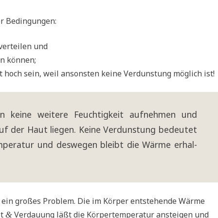
er Bedingungen:
er­tei­len und
en können;
cht hoch sein, weil anson­sten kei­ne Ver­dun­stung mög­lich ist!
nn kei­ne wei­te­re Feuch­tig­keit auf­neh­men und
f der Haut lie­gen. Kei­ne Ver­dun­stung bedeu­tet
­pe­ra­tur und des­we­gen bleibt die Wär­me erhal­
s ein gro­ßes Pro­blem. Die im Kör­per ent­ste­hen­de Wär­me
it
Ver­dau­ung läßt die Kör­per­tem­pe­ra­tur anstei­gen und
&