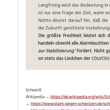
Lang­fri­stig wird das Bedeu­tung in
ist nur eine Fra­ge der Zeit, wann es 
Nichts deu­tet dar­auf hin, daß die 
die Zukunft gerich­te­te Vor­keh­ru
Die größ­te Frech­heit lei­stet sich 
han­deln obwohl alle Alarm­leuch­ten 
zur Sta­bi­li­sie­rung'
for­dert. Nicht ga
on stets das Lied­chen der
/
CDU
CSU
Schweiß
Wiki­pe­dia →
https://de.wikipedia.org/wiki/S
→
https://www.stark-gegen-schwitzen.de/sc