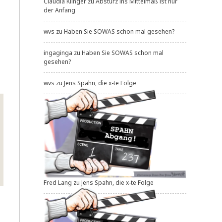
Claudia Klinger
zu
Absturz ins Mittelmaß ist nur
der Anfang
wvs
zu
Haben Sie SOWAS schon mal gesehen?
ingaginga
zu
Haben Sie SOWAS schon mal
gesehen?
wvs
zu
Jens Spahn, die x-te Folge
Fred Lang
zu
Jens Spahn, die x-te Folge