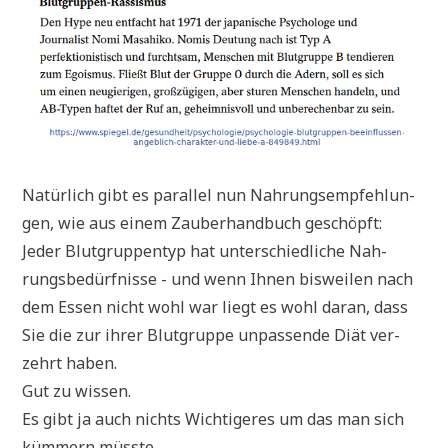
Natür­lich gibt es par­al­lel nun Nah­rungs­emp­feh­lun­
gen, wie aus einem Zau­ber­hand­buch geschöpft:
Jeder Blut­grup­pen­typ hat unter­schied­li­che Nah­
rungs­be­dürf­nis­se - und wenn Ihnen bis­wei­len nach
dem Essen nicht wohl war liegt es wohl dar­an, dass
Sie die zur ihrer Blut­grup­pe unpas­sen­de Diät ver­
zehrt haben.
Gut zu wissen.
Es gibt ja auch nichts Wich­ti­ge­res um das man sich
küm­mern müsste.