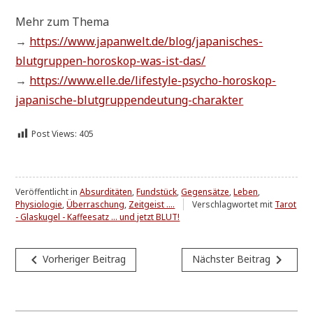
Mehr zum Thema
→
https://www.japanwelt.de/blog/japanisches-
blutgruppen-horoskop-was-ist-das/
→
https://www.elle.de/lifestyle-psycho-horoskop-
japanische-blutgruppendeutung-charakter
Post Views:
405
Veröffentlicht in
Absurditäten
,
Fundstück
,
Gegensätze
,
Leben
,
Physiologie
,
Überraschung
,
Zeitgeist ....
Verschlagwortet mit
Tarot
- Glaskugel - Kaffeesatz ... und jetzt BLUT!
Beitragsnavigation
navigate_before
navigate_next
Vorheriger Beitrag
Nächster Beitrag