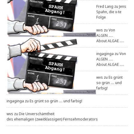
Fred Lang
zu
Jens
Spahn, die x-te
Folge
wvs
zu
Von
ALGEN .....
About ALGAE .....
ingaginga
zu
Von
ALGEN .....
About ALGAE .....
wvs
zu
Es grünt
so grün .... und
farbig!
ingaginga
zu
Es grünt so grün .... und farbig!
wvs
zu
Die Unverschämtheit
des ehemaligen (zweitklassigen) Fernsehmoderators