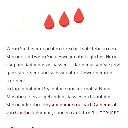
Wenn Sie bis­her dach­ten ihr Schick­sal ste­he in den
Ster­nen und wenn Sie des­we­gen ihr täg­li­ches Horo­
skop im Radio nie ver­pas­sen .... dann müs­sen Sie jetzt
ganz stark sein und sich von alten Gewohn­hei­ten
trennen!
In Japan hat der Psy­cho­lo­ge und Jour­na­list Nomi
Masa­hi­ko her­aus­ge­fun­den, dass es nicht auf die
Ster­ne oder ihre
Phy­sio­gno­mie u.a. nach Geheim­rat
von Goe­the
ankommt, son­dern auf ihre
:
BLUTGRUPPE