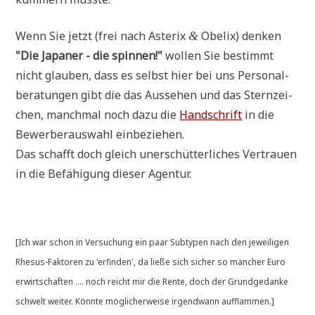
Wenn Sie jetzt (frei nach Aste­rix
Obe­lix) den­ken
&
"Die Japa­ner - die spin­nen!"
wol­len Sie bestimmt
nicht glau­ben, dass es selbst hier bei uns Per­so­nal­
be­ra­tun­gen gibt die das Aus­se­hen und das Stern­zei­
chen, manch­mal noch dazu die
Hand­schrift
in die
Bewer­ber­aus­wahl einbeziehen.
Das schafft doch gleich uner­schüt­ter­li­ches Ver­trau­en
in die Befä­hi­gung die­ser Agentur.
[Ich war schon in Ver­su­chung ein paar Sub­ty­pen nach den jewei­li­gen
Rhe­sus-Fak­to­ren zu 'erfin­den', da lie­ße sich sicher so man­cher Euro
erwirt­schaf­ten .... noch reicht mir die Ren­te, doch der Grund­ge­dan­ke
schwelt wei­ter. Könn­te mög­li­cher­wei­se irgend­wann aufflammen.]