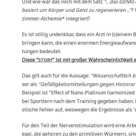
Und wie war das noch mit dem Satz
".. das GEN­KI-
basiert um Kör­per und Geist zu rege­ne­rie­ren .."
? 
zim­mer-Alche­mie* integriert?
Es ist völ­lig undenk­bar, dass ein Arzt in (s)einem 
brin­gen kann, die einen enor­men Ener­gie­auf­wand
tun­gen bedeutet.
Die­se "
" ist mit gro­ßer Wahr­schein­lich­keit
STORY
Das gilt auch für die Aus­sa­ge:
"Wis­sen­schaft­lich b
ser als
"Gefäl­lig­keits­mit­tei­lun­gen gegen Hono­rar
Bei­spiel ist "Effect of Nano-Pla­ti­num har­mo­ni­zed 
bei Sport­lern nach dem Trai­ning gege­ben haben. E
sti­sche Feh­ler auf, wes­we­gen die Ergeb­nis­se als
Für den Teil der Ner­ven­sti­mu­la­ti­on wird eine Arb
egel, die gehö­ren zu den pri­mi­ti­ven Wür­mern, si