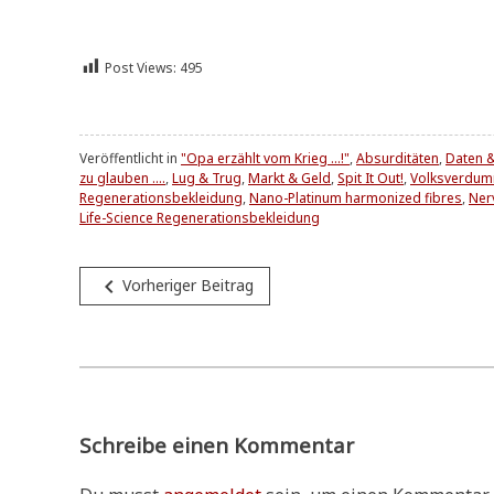
Post Views:
495
Veröffentlicht in
"Opa erzählt vom Krieg ...!"
,
Absurditäten
,
Daten &
zu glauben ....
,
Lug & Trug
,
Markt & Geld
,
Spit It Out!
,
Volksverdu
Regenerationsbekleidung
,
Nano-Platinum harmonized fibres
,
Ner
Life-Science Regenerationsbekleidung
Beitragsnavigation
navigate_before
Vorheriger Beitrag
Schreibe einen Kommentar