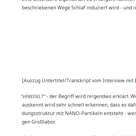
beschrie­be­nen Wege Schlaf indu­ziert wird - und in
[Aus­zug Untertitel/Transkript vom Inter­view mit
"
"
- der Begriff wird nir­gend­wo erklärt. 
VEREDELT
aus­kennt wird sehr schnell erken­nen, dass es dafü
dungs­struk­tur mit NANO-Par­ti­keln ent­steht - wenn
gen Großlabor.