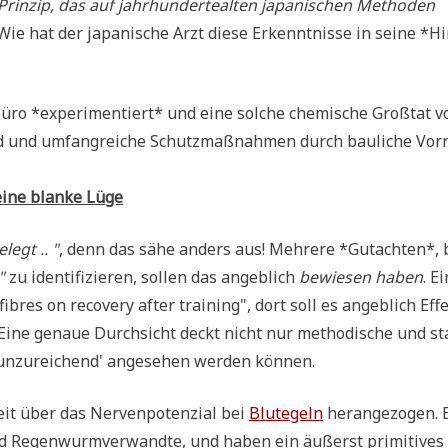
Prin­zip, das auf jahr­hun­der­te­al­ten japa­ni­schen Metho­den
Wie hat der japa­ni­sche Arzt die­se Erkennt­nis­se in sei­ne *Hi
Büro *expe­ri­men­tiert* und eine sol­che che­mi­sche Groß­tat vo
 und umfang­rei­che Schutz­maß­nah­men durch bau­li­che Vor­r
 eine blan­ke Lüge
elegt .. "
, denn das sähe anders aus! Meh­re­re *Gut­ach­ten*, 
"
zu iden­ti­fi­zie­ren, sol­len das angeb­lich
bewie­sen haben
. Ei
fibres on reco­very after trai­ning", dort soll es angeb­lich Effe
ine genaue Durch­sicht deckt nicht nur metho­di­sche und sta­
 'unzu­rei­chend' ange­se­hen wer­den können.
eit über das Ner­ven­po­ten­zi­al bei
Blut­egeln
her­an­ge­zo­gen. 
nd Regen­wurm­ver­wand­te, und haben ein äußerst pri­mi­ti­ves