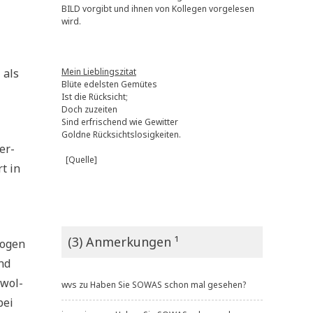
BILD vorgibt und ihnen von Kollegen vorgelesen
wird.
 als
Mein Lieblingszitat
Blüte edelsten Gemütes
Ist die Rücksicht;
Doch zuzeiten
Sind erfrischend wie Gewitter
Goldne Rücksichtslosigkeiten.
ver­
[Quelle]
rt in
(3) Anmerkungen ¹
zo­gen
und
­wol­
wvs
zu
Haben Sie SOWAS schon mal gesehen?
bei