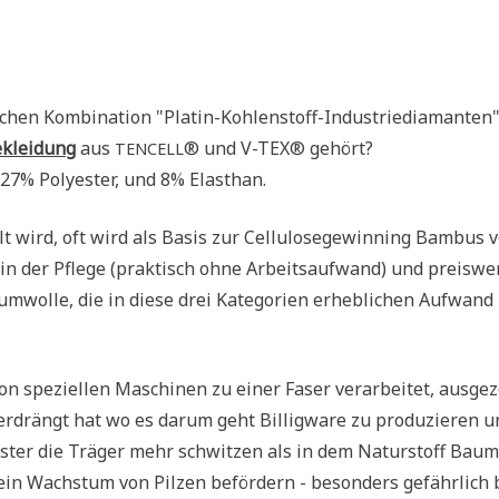
n Kom­bi­na­ti­on "Pla­tin-Koh­len­stoff-Indu­strie­dia­man­ten"
e­klei­dung
aus
® und V-TEX® gehört?
TENCELL
27% Poly­ester, und 8% Elasthan.
llt wird, oft wird als Basis zur Cel­lu­lo­se­ge­win­ning Bam­bus 
n der Pfle­ge (prak­tisch ohne Arbeits­auf­wand) und preis­we
m­wol­le, die in die­se drei Kate­go­rien erheb­li­chen Auf­wand
von spe­zi­el­len Maschi­nen zu einer Faser ver­ar­bei­tet, aus­ge­
er­drängt hat wo es dar­um geht Bil­lig­wa­re zu pro­du­zie­ren 
ster die Trä­ger mehr schwit­zen als in dem Natur­stoff Baum
 ein Wachs­tum von Pil­zen beför­dern - beson­ders gefähr­lich 