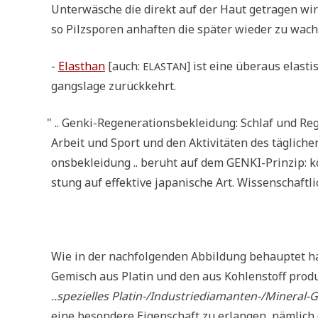
Unter­wä­sche die direkt auf der Haut getra­gen wir
so Pilz­spo­ren anhaf­ten die spä­ter wie­der zu wa
-
Elasthan
[auch:
] ist eine über­aus ela­st
ELASTAN
gangs­la­ge zurückkehrt.
"
.. Gen­ki-Rege­ne­ra­ti­ons­be­klei­dung: Schlaf und Rege
Arbeit und Sport und den Akti­vi­tä­ten des täg­li­ch
ons­be­klei­dung .. beruht auf dem GEN­KI-Prin­zip: k
stung auf effek­ti­ve japa­ni­sche Art. Wis­sen­schaft­li
Wie in der nach­fol­gen­den Abbil­dung behaup­tet ha
Gemisch aus Pla­tin und den aus Koh­len­stoff pro­du­zi
..spe­zi­el­les Pla­tin-/In­du­strie­dia­man­ten-/Mi­ne­ral
eine beson­de­re Eigen­schaft zu erlan­gen, näm­lic