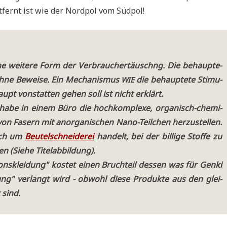
­fernt ist wie der Nord­pol vom Südpol!
e wei­te­re Form der Ver­brau­cher­täu­schng. Die behaup­te­
e ohne Bewei­se. Ein Mecha­nis­mus
die behaup­te­te Sti­mu­
WIE
haupt von­stat­ten gehen soll ist nicht erklärt.
abe in einem Büro die hoch­kom­ple­xe, orga­nisch-che­mi­
n Fasern mit anor­ga­ni­schen Nano-Teil­chen her­zu­stel­len.
sich um
Beu­tel­schnei­de­rei
han­delt, bei der bil­li­ge Stof­fe zu
len (Sie­he Titelabbildung).
­ons­klei­dung" kostet einen Bruch­teil des­sen was für Gen­ki
i­dung" ver­langt wird - obwohl die­se Pro­duk­te aus den glei­
 sind.