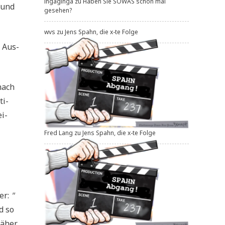
ingaginga
zu
Haben Sie SOWAS schon mal
 und
gesehen?
wvs
zu
Jens Spahn, die x-te Folge
e Aus­
 nach
ti­
ei­
Fred Lang
zu
Jens Spahn, die x-te Folge
ber:
"
d so
näher