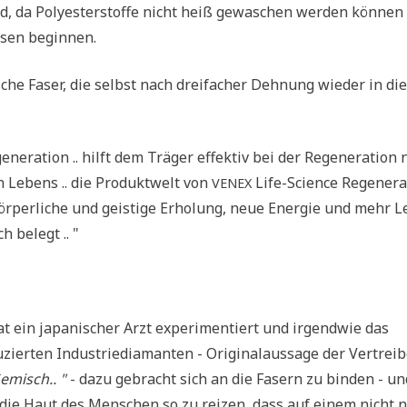
d, da Poly­ester­stof­fe nicht heiß gewa­schen wer­den kön­nen
ch­sen beginnen.
i­sche Faser, die selbst nach drei­fa­cher Deh­nung wie­der in di
­ne­ra­ti­on .. hilft dem Trä­ger effek­tiv bei der Rege­ne­ra­ti­on
en Lebens .. die Pro­dukt­welt von
Life-Sci­ence Rege­ne­ra­
VENEX
ör­per­li­che und gei­sti­ge Erho­lung, neue Ener­gie und mehr L
ch belegt .. "
t ein japa­ni­scher Arzt expe­ri­men­tiert und irgend­wie das
er­ten Indu­strie­dia­man­ten - Ori­gi­nal­aus­sa­ge der Ver­trei­
-Gemisch.. "
- dazu gebracht sich an die Fasern zu bin­den - un
h die Haut des Men­schen so zu rei­zen, dass auf einem nicht 