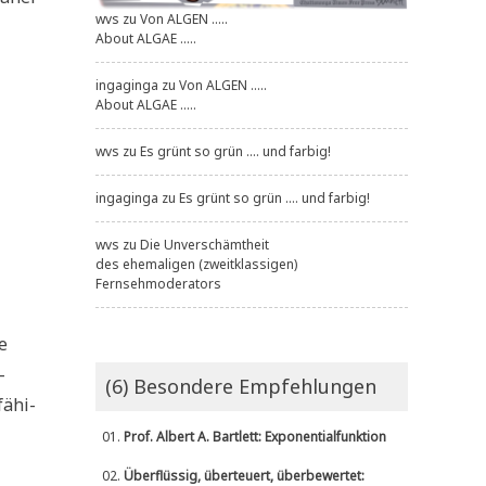
wvs
zu
Von ALGEN .....
About ALGAE .....
ingaginga
zu
Von ALGEN .....
About ALGAE .....
wvs
zu
Es grünt so grün .... und farbig!
ingaginga
zu
Es grünt so grün .... und farbig!
wvs
zu
Die Unverschämtheit
des ehemaligen (zweitklassigen)
Fernsehmoderators
e
­
(6) Besondere Empfehlungen
ä­hi­
01.
Prof. Albert A. Bartlett: Exponentialfunktion
02.
Überflüssig, überteuert, überbewertet: