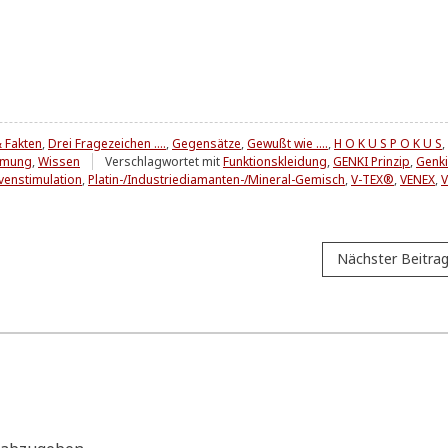
 Fakten
,
Drei Fragezeichen ....
,
Gegensätze
,
Gewußt wie ....
,
H O K U S P O K U S
,
mmung
,
Wissen
Verschlagwortet mit
Funktionskleidung
,
GENKI Prinzip
,
Genki
venstimulation
,
Platin-/Industriediamanten-/Mineral-Gemisch
,
V-TEX®
,
VENEX
,
V
Nächster Beitra