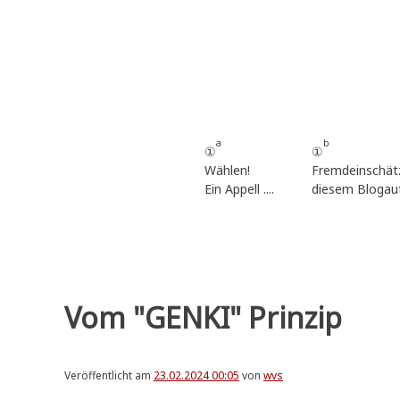
Zum
Inhalt
springen
a
b
①
①
Wählen!
Fremdeinschät
Ein Appell ....
diesem Blogau
Vom "GENKI" Prinzip
Veröffentlicht am
23.02.2024 00:05
von
wvs