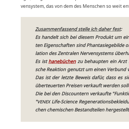
ven­sy­stem, das von dem des Men­schen so weit ent
Zusam­men­fas­send stel­le ich daher fest
:
Es han­delt sich bei die­sem Pro­dukt um ein
ten Eigen­schaf­ten sind Phan­ta­sie­ge­bil­d
la­ti­on des Zen­tra­len Ner­ven­sy­stems über­
Es ist
hane­bü­chen
zu behaup­ten ein Arzt h
sche Reak­ti­on genutzt um einen Ver­bund vo
Das ist der letz­te Beweis dafür, dass es 
über­teu­er­ten Prei­sen ver­kauft wer­den sol­
Die bei den Dis­coun­tern ver­kauf­te "Funk­ti
"
Life-Sci­ence Rege­ne­ra­ti­ons­be­kle
VENEX
chen che­mi­schen Bestand­tei­len her­ge­stellt