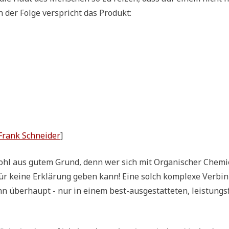
 der Fol­ge ver­spricht das Produkt:
Frank Schnei­der
]
Wohl aus gutem Grund, denn wer sich mit Orga­ni­scher Che­mi
r kei­ne Erklä­rung geben kann! Eine solch kom­ple­xe Ver­bin
 über­haupt - nur in einem best-aus­ge­stat­te­ten, lei­stungs­f