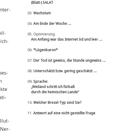
(Blatt-) SALAT
n­ter­
03.
Wachstum
04.
Am Ende der Woche ....
ll­
05.
Optimierung:
Am Anfang war das Internet öd und leer ....
ich­
06.
*Lügenbaron*
07.
Der Tod ist gewiss, die Stunde ungewiss ....
08.
Unterschätzt bzw. gering geschätzt ....
bes­
n
09.
Sprache:
„Weiland schritt ich fürbaß
k­te
durch die heimischen Lande“
ti­
10.
Welcher Brezel-Typ sind Sie?
11.
Antwort auf eine nicht gestellte Frage
Blut­
 Ner­