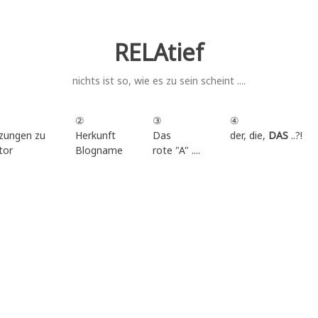
RELAtief
nichts ist so, wie es zu sein scheint ....
②
③
④
zungen zu
Herkunft
Das
der, die,
DAS
..?!
tor
Blogname
rote "A" ....
.