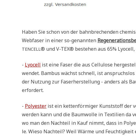
Haben Sie schon von der bahn­bre­chen­den che­mi­sche
Web­fa­ser in einer so-genann­ten
Rege­ne­ra­ti­ons­b
® und V-TEX® bestehen aus 65% Lyo­cell, 
TENCELL
-
Lyo­cell
ist eine Faser die aus Cel­lu­lo­se her­ge­ste
wen­det. Bam­bus wächst schnell, ist anspruchs­los i
der Nut­zung zur Faser­her­stel­lung - anders als Bau
erfordert.
-
Poly­ester
ist ein ket­ten­för­mi­ger Kunst­stoff der 
wer­den kann und die Baum­wol­le in Tex­ti­li­en da v
wo man den Nach­teil in Kauf nimmt, dass in Poly­e
le. Wie­so Nach­teil? Weil Wär­me und Feuch­tig­keit