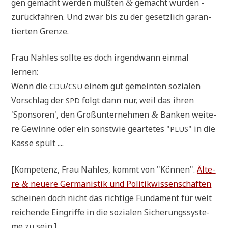
gen gemacht wer­den muß­ten
gemacht wur­den -
&
zurück­fah­ren. Und zwar bis zu der gesetz­lich garan­
tier­ten Grenze.
Frau Nah­les soll­te es doch irgend­wann ein­mal
lernen:
Wenn die
/
einem gut gemein­ten sozia­len
CDU
CSU
Vor­schlag der
folgt dann nur, weil das ihren
SPD
'Spon­so­ren', den Groß­un­ter­neh­men
Ban­ken wei­te­
&
re Gewin­ne oder ein sonst­wie gear­te­tes "
" in die
PLUS
Kas­se spült ....
[Kom­pe­tenz, Frau Nah­les, kommt von "Kön­nen".
Älte­
re
neue­re Ger­ma­ni­stik und Poli­tik­wis­sen­schaf­ten
&
schei­nen doch nicht das rich­ti­ge Fun­da­ment für weit
rei­chen­de Ein­grif­fe in die sozia­len Siche­rungs­sy­ste­
me zu sein.]