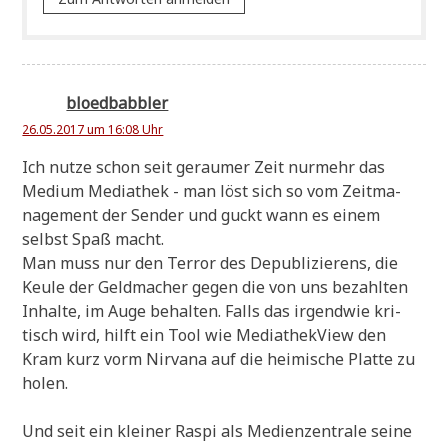
bloedbabbler
26.05.2017 um 16:08 Uhr
Ich nut­ze schon seit gerau­mer Zeit nur­mehr das
Medi­um Media­thek - man löst sich so vom Zeit­ma­
nage­ment der Sen­der und guckt wann es einem
selbst Spaß macht.
Man muss nur den Ter­ror des Depu­bli­zie­rens, die
Keu­le der Geld­ma­cher gegen die von uns bezahl­ten
Inhal­te, im Auge behal­ten. Falls das irgend­wie kri­
tisch wird, hilft ein Tool wie Media­thek­View den
Kram kurz vorm Nir­va­na auf die hei­mi­sche Plat­te zu
holen.
Und seit ein klei­ner Raspi als Medi­en­zen­tra­le sei­ne