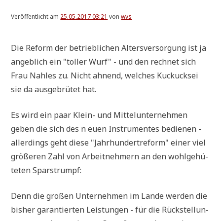
Veröffentlicht am
25.05.2017 03:21
von
wvs
Die Reform der betrieb­li­chen Alters­ver­sor­gung ist ja
angeb­lich ein "tol­ler Wurf" - und den rech­net sich
Frau Nah­les zu. Nicht ahnend, wel­ches Kuckucks­ei
sie da aus­ge­brü­tet hat.
Es wird ein paar Klein- und Mit­tel­un­ter­neh­men
geben die sich des n euen Instru­men­tes bedie­nen -
aller­dings geht die­se "Jahr­hun­dert­re­form" einer viel
grö­ße­ren Zahl von Arbeit­neh­mern an den wohl­ge­hü­
te­ten Sparstrumpf:
Denn die gro­ßen Unter­neh­men im Lan­de wer­den die
bis­her garan­tier­ten Lei­stun­gen - für die Rück­stel­lun­