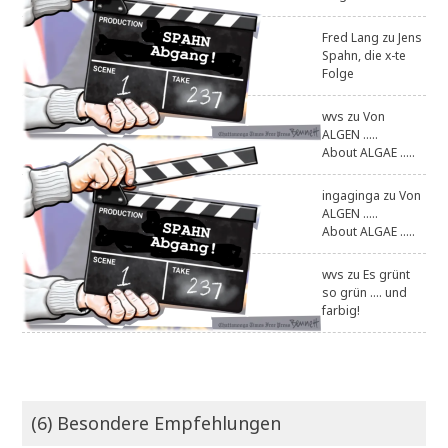
Fred Lang
zu
Jens
Spahn, die x-te
Folge
wvs
zu
Von
ALGEN .....
About ALGAE .....
ingaginga
zu
Von
ALGEN .....
About ALGAE .....
wvs
zu
Es grünt
so grün .... und
farbig!
(6) Besondere Empfehlungen