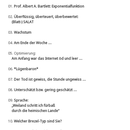
01.
Prof. Albert A. Bartlett: Exponentialfunktion
02.
Überflüssig, überteuert, überbewertet:
(Blatt-) SALAT
03.
Wachstum
04.
Am Ende der Woche ....
05.
Optimierung:
Am Anfang war das Internet öd und leer ....
06.
*Lügenbaron*
07.
Der Tod ist gewiss, die Stunde ungewiss ....
08.
Unterschätzt bzw. gering geschätzt ....
09.
Sprache:
„Weiland schritt ich fürbaß
durch die heimischen Lande“
10.
Welcher Brezel-Typ sind Sie?