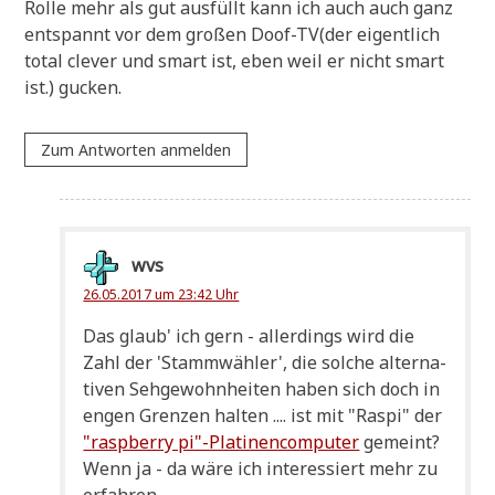
Rol­le mehr als gut aus­füllt kann ich auch auch ganz
ent­spannt vor dem gro­ßen Doof-TV(der eigent­lich
total cle­ver und smart ist, eben weil er nicht smart
ist.) gucken.
Zum Antworten anmelden
wvs
26.05.2017 um 23:42 Uhr
Das glaub' ich gern - aller­dings wird die
Zahl der 'Stamm­wäh­ler', die sol­che alter­na­
ti­ven Seh­ge­wohn­hei­ten haben sich doch in
engen Gren­zen hal­ten .... ist mit "Raspi" der
"raspber­ry pi"-Platinencomputer
gemeint?
Wenn ja - da wäre ich inter­es­siert mehr zu