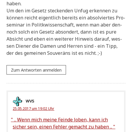
haben.
Um den im Gesetz stecken­den Unfug erken­nen zu
kön­nen reicht eigent­lich bereits ein absol­vier­tes Pro­
se­mi­nar in Politkwis­sen­schaft, wenn man aber den­
noch solch ein Gesetz abson­dert, dann ist es pure
Absicht und eben ein wei­te­rer Hin­weis dar­auf, wes­
sen Die­ner die Damen und Her­ren sind - ein Tipp,
der des gemei­nen Sou­ve­räns ist es nicht. ;-)
Zum Antworten anmelden
wvs
25.05.2017 um 19:02 Uhr
"
.. Wenn mich mei­ne Fein­de loben, kann ich
sicher sein, einen Feh­ler gemacht zu haben .. "