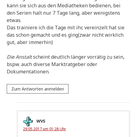
kann sie sich aus den Media­the­ken bedie­nen, bei
den Seri­en halt nur 7 Tage lang, aber wenig­stens
etwas.
Das trai­nie­re ich die Tage mit ihr, ver­ein­zelt hat sie
das schon gemacht und es ging(zwar nicht wirk­lich
gut, aber immerhin)
Die Anstalt
scheint deut­lich län­ger vor­rä­tig zu sein,
bspw. auch diver­se Markt­rat­ge­ber oder
Dokumentationen.
Zum Antworten anmelden
wvs
29.05.2017 um 01:28 Uhr