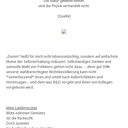
Die Natur gewinnt immer
und die Physik verhandelt nicht.
[Quelle]
„Dumm“ heißt für mich nicht lebensuntüchtig, sondern auf einfachste
Ebene der Selbsterhaltung reduziert. Selbständiges Denken und
sinnvolle Wahl von Politikern gehört nicht dazu …. denn gut 30%
unserer wahlberechtigten Wohnbevölkerung kann nicht
*sinnerfassend* lesen und urteilt nach Äußerlichkeiten und
Hörensagen – und dem was BILD vorgibt und ihnen von Kollegen
vorgelesen wird.
Mein Lieblingszitat
Blüte edelsten Gemütes
Ist die Rücksicht;
Doch zuzeiten