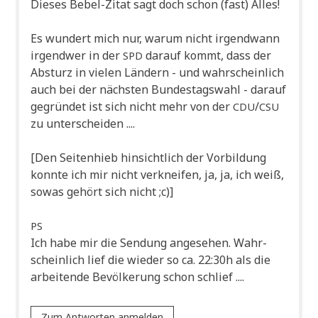
Die­ses Bebel-Zitat sagt doch schon (fast) Alles!
Es wun­dert mich nur, war­um nicht irgend­wann
irgend­wer in der
dar­auf kommt, dass der
SPD
Absturz in vie­len Län­dern - und wahr­schein­lich
auch bei der näch­sten Bun­des­tags­wahl - dar­auf
gegrün­det ist sich nicht mehr von der
/
CDU
CSU
zu unterscheiden ....
[Den Sei­ten­hieb hin­sicht­lich der Vor­bil­dung
konn­te ich mir nicht ver­knei­fen, ja, ja, ich weiß,
sowas gehört sich nicht ;c)]
PS
Ich habe mir die Sen­dung ange­se­hen. Wahr­
schein­lich lief die wie­der so ca. 22:30h als die
arbei­ten­de Bevöl­ke­rung schon schlief ....
Zum Antworten anmelden