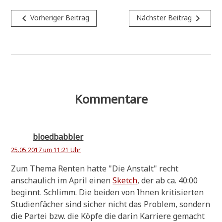
Beitragsnavigation
navigate_before
navigate_next
Vorheriger Beitrag
Nächster Beitrag
Kommentare
bloedbabbler
25.05.2017 um 11:21 Uhr
Zum The­ma Ren­ten hat­te "Die Anstalt" recht
anschau­lich im April einen
Sketch
, der ab ca. 40:00
beginnt. Schlimm. Die bei­den von Ihnen kri­ti­sier­ten
Stu­di­en­fä­cher sind sicher nicht das Pro­blem, son­dern
die Par­tei bzw. die Köp­fe die dar­in Kar­rie­re gemacht