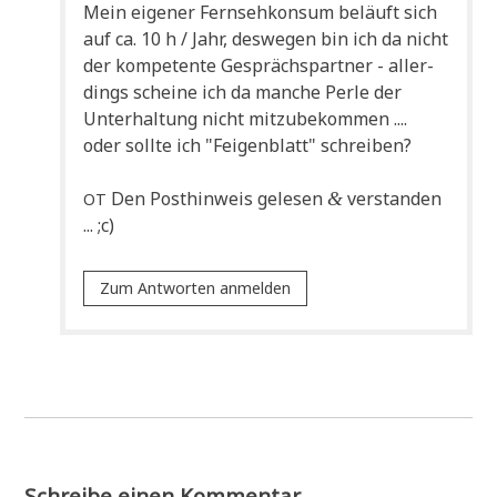
Mein eige­ner Fern­seh­kon­sum beläuft sich
auf ca. 10 h / Jahr, des­we­gen bin ich da nicht
der kom­pe­ten­te Gesprächs­part­ner - aller­
dings schei­ne ich da man­che Per­le der
Unter­hal­tung nicht mit­zu­be­kom­men ....
oder soll­te ich "Fei­gen­blatt" schreiben?
Den Post­hin­weis gele­sen
ver­stan­den
&
OT
... ;c)
Zum Antworten anmelden
Schreibe einen Kommentar