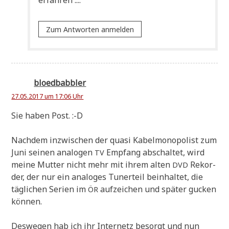
erfahren ....
Zum Antworten anmelden
bloedbabbler
27.05.2017 um 17:06 Uhr
Sie haben Post. :-D
Nach­dem inzwi­schen der qua­si Kabel­mo­no­po­list zum
Juni sei­nen ana­lo­gen
Emp­fang abschal­tet, wird
TV
mei­ne Mut­ter nicht mehr mit ihrem alten
Rekor­
DVD
der, der nur ein ana­lo­ges Tun­er­teil beinhal­tet, die
täg­li­chen Seri­en im
auf­zei­chen und spä­ter gucken
ÖR
können.
Des­we­gen hab ich ihr Inter­netz besorgt und nun