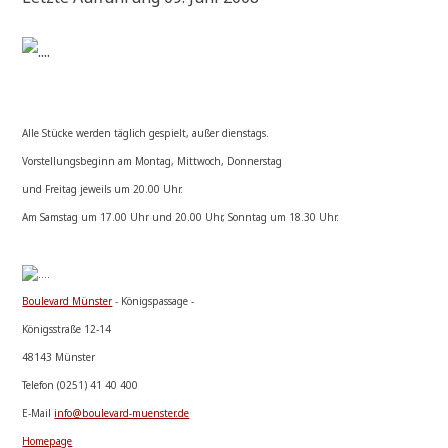
Alle Stücke wer­den täg­lich gespielt, außer dienstags.
Vor­stel­lungs­be­ginn am Mon­tag, Mitt­woch, Donnerstag
und Frei­tag jeweils um 20.00 Uhr.
Am Sams­tag um 17.00 Uhr und 20.00 Uhr, Sonn­tag um 18.30 Uhr.
Bou­le­vard Mün­ster
- Königspassage -
Königs­stra­ße 12-14
48143 Münster
Tele­fon (0251) 41 40 400
E-Mail
info@boulevard-muenster.de
Home­page