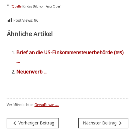
*
[
Quel­le
für das Bild von Frau Ober]
Post Views:
96
Ähnliche Artikel
Brief an die US-Ein­kom­men­steu­er­be­hör­de (
)
IRS
....
Neu­erwerb ....
Veröffentlicht in
Gewußt wie ....
Beitragsnavigation
navigate_before
navigate_next
Vorheriger Beitrag
Nächster Beitrag