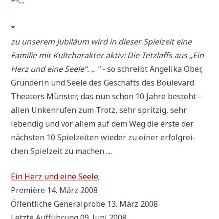
*
zu unse­rem Jubi­lä­um wird in die­ser Spiel­zeit eine
Fami­lie mit Kult­cha­rak­ter aktiv: Die Tetzlaffs aus „Ein
Herz und eine See­le“. .. "
- so schreibt Ange­li­ka Ober,
Grün­de­rin und See­le des Geschäfts des Bou­le­vard
Thea­ters Mün­ster, das nun schon 10 Jah­re besteht -
allen Unken­ru­fen zum Trotz, sehr sprit­zig, sehr
leben­dig und vor allem auf dem Weg die erste der
näch­sten 10 Spiel­zei­ten wie­der zu einer erfolg­rei­
chen Spiel­zeit zu machen ....
Ein Herz und eine See­le
;
Pre­miè­re 14. März 2008
Öffent­li­che Gene­ral­pro­be 13. März 2008
Letz­te Auf­füh­rung 09. Juni 2008