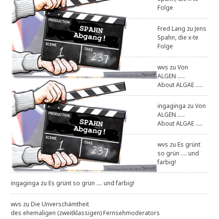
Folge
Fred Lang
zu
Jens
Spahn, die x-te
Folge
wvs
zu
Von
ALGEN .....
About ALGAE .....
ingaginga
zu
Von
ALGEN .....
About ALGAE .....
wvs
zu
Es grünt
so grün .... und
farbig!
ingaginga
zu
Es grünt so grün .... und farbig!
wvs
zu
Die Unverschämtheit
des ehemaligen (zweitklassigen) Fernsehmoderators