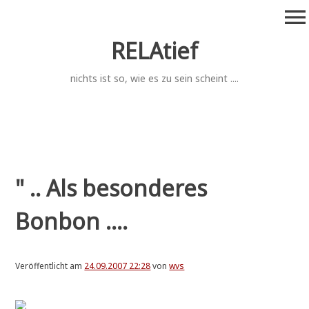
Zum
menu
Inhalt
springen
RELAtief
nichts ist so, wie es zu sein scheint ....
" .. Als besonderes
Bonbon ....
Veröffentlicht am
24.09.2007 22:28
von
wvs