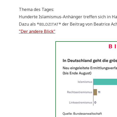
The­ma des Tages:
Hun­der­te Isla­mis­mus-Anhän­ger tref­fen sich in 
Dazu als *
* der Bei­trag von Bea­tri­ce Ac
BILDZITAT
"Der ande­re Blick"