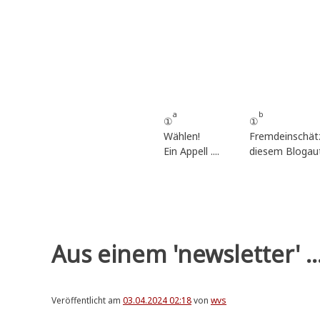
Zum
Inhalt
springen
a
b
①
①
Wählen!
Fremdeinschät
Ein Appell ....
diesem Blogau
Aus einem 'newsletter' ...
Veröffentlicht am
03.04.2024 02:18
von
wvs