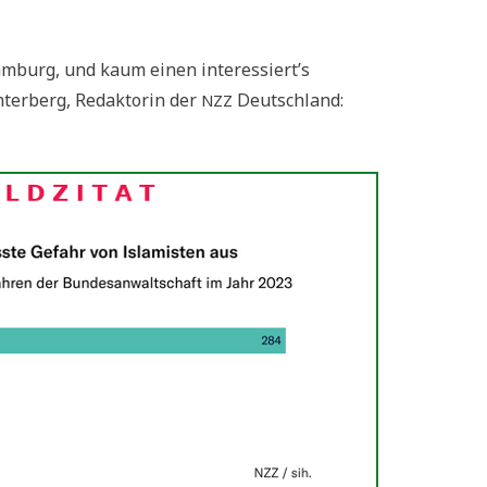
Ham­burg, und kaum einen interessiert’s
h­ter­berg, Redak­to­rin der
Deutschland:
NZZ