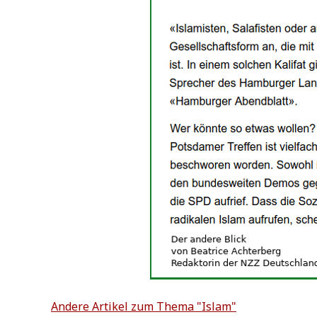
Ande­re Arti­kel zum The­ma "Islam"