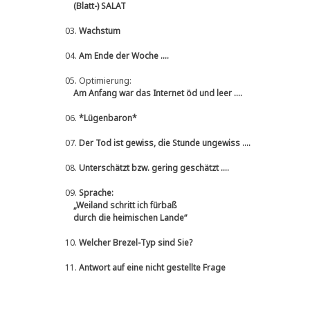
(Blatt-) SALAT
03.
Wachstum
04.
Am Ende der Woche ....
05.
Optimierung:
Am Anfang war das Internet öd und leer ....
06.
*Lügenbaron*
07.
Der Tod ist gewiss, die Stunde ungewiss ....
08.
Unterschätzt bzw. gering geschätzt ....
09.
Sprache:
„Weiland schritt ich fürbaß
durch die heimischen Lande“
10.
Welcher Brezel-Typ sind Sie?
11.
Antwort auf eine nicht gestellte Frage