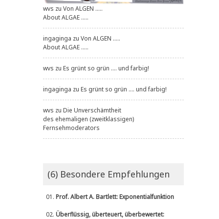
wvs
zu
Von ALGEN .....
About ALGAE .....
ingaginga
zu
Von ALGEN .....
About ALGAE .....
wvs
zu
Es grünt so grün .... und farbig!
ingaginga
zu
Es grünt so grün .... und farbig!
wvs
zu
Die Unverschämtheit
des ehemaligen (zweitklassigen)
Fernsehmoderators
(6) Besondere Empfehlungen
01.
Prof. Albert A. Bartlett: Exponentialfunktion
02.
Überflüssig, überteuert, überbewertet: