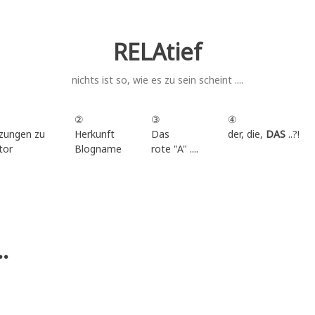
RELAtief
nichts ist so, wie es zu sein scheint ....
②
③
④
zungen zu
Herkunft
Das
der, die,
DAS
..?!
tor
Blogname
rote "A" ....
.
.