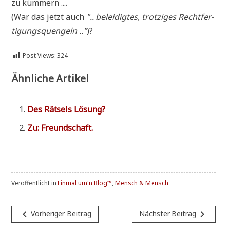
zu kümmern ....
(War das jetzt auch
".. belei­dig­tes, trot­zi­ges Recht­fer­
ti­gungs­quen­geln .."
)?
Post Views:
324
Ähnliche Artikel
Des Rät­sels Lösung?
Zu: Freund­schaft.
Veröffentlicht in
Einmal um'n Blog™
,
Mensch & Mensch
Beitragsnavigation
navigate_before
navigate_next
Vorheriger Beitrag
Nächster Beitrag