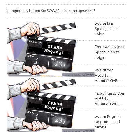
ingaginga
zu
Haben Sie SOWAS schon mal gesehen?
wvs
zu
Jens
Spahn, die x-te
Folge
Fred Lang
zu
Jens
Spahn, die x-te
Folge
wvs
zu
Von
ALGEN .....
About ALGAE .....
ingaginga
zu
Von
ALGEN .....
About ALGAE .....
wvs
zu
Es grünt
so grün .... und
farbig!