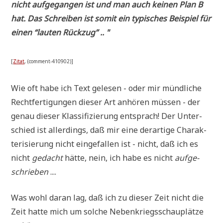
nicht auf­ge­gan­gen ist und man auch kei­nen Plan B
hat. Das Schrei­ben ist somit ein typi­sches Bei­spiel für
einen “lau­ten Rückzug” .. "
[
Zitat
, (com­ment-410902)]
Wie oft habe ich Text gele­sen - oder mir münd­li­che
Recht­fer­ti­gun­gen die­ser Art anhö­ren müs­sen - der
genau die­ser Klas­si­fi­zie­rung ent­sprach! Der Unter­
schied ist aller­dings, daß mir eine der­ar­ti­ge Cha­rak­
te­ri­sie­rung nicht ein­ge­fal­len ist - nicht, daß ich es
nicht
gedacht
hät­te, nein, ich habe es nicht
auf­ge­
schrie­ben
....
Was wohl dar­an lag, daß ich zu die­ser Zeit nicht die
Zeit hat­te mich um sol­che Neben­kriegs­schau­plät­ze