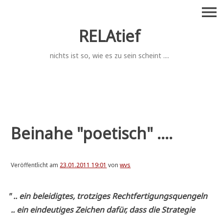
Zum
menu
Inhalt
springen
RELAtief
nichts ist so, wie es zu sein scheint ....
Beinahe "poetisch" ....
Veröffentlicht am
23.01.2011 19:01
von
wvs
"
.. ein belei­dig­tes, trot­zi­ges Recht­fer­ti­gungs­quen­geln
.. ein ein­deu­ti­ges Zei­chen dafür, dass die Stra­te­gie