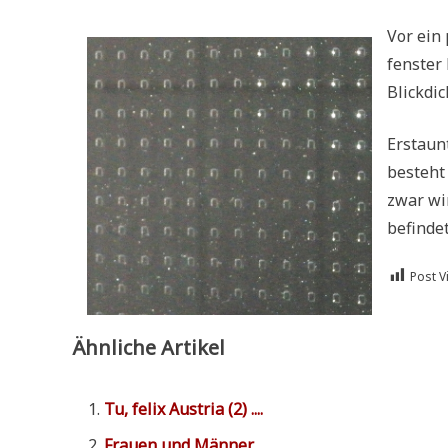
Vor ein
fen­ste
Blick­dic
Erstaunt
besteht 
zwar wi
befin­det
Post V
Ähnliche Artikel
Tu, felix Austria (2) ....
Frau­en und Männer ....