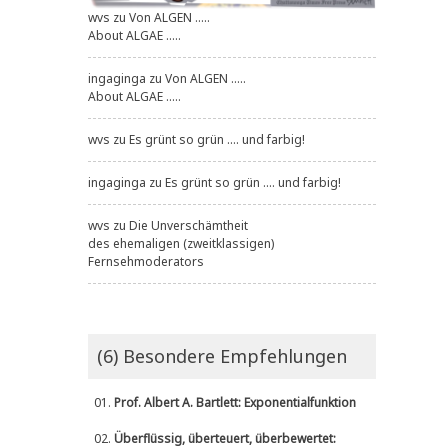
wvs
zu
Von ALGEN .....
About ALGAE .....
ingaginga
zu
Von ALGEN .....
About ALGAE .....
wvs
zu
Es grünt so grün .... und farbig!
ingaginga
zu
Es grünt so grün .... und farbig!
wvs
zu
Die Unverschämtheit
des ehemaligen (zweitklassigen)
Fernsehmoderators
(6) Besondere Empfehlungen
01.
Prof. Albert A. Bartlett: Exponentialfunktion
02.
Überflüssig, überteuert, überbewertet: