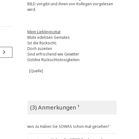
BILD vorgibt und ihnen von Kollegen vorgelesen
wird.
Mein Lieblingszitat
Blüte edelsten Gemütes
Ist die Rücksicht;
Doch zuzeiten
navigate_next
g
Sind erfrischend wie Gewitter
Goldne Rücksichtslosigkeiten.
[Quelle]
(3) Anmerkungen ¹
wvs
zu
Haben Sie SOWAS schon mal gesehen?