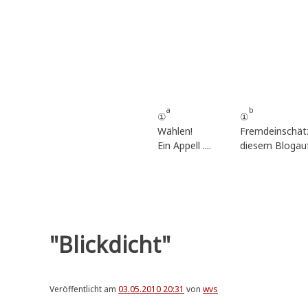
Zum
Inhalt
springen
a
b
①
①
Wählen!
Fremdeinschät
Ein Appell ....
diesem Blogau
"Blickdicht"
Veröffentlicht am
03.05.2010 20:31
von
wvs