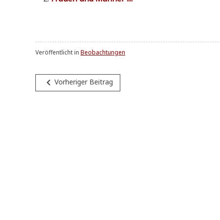
Veröffentlicht in
Beobachtungen
Beitragsnavigation
navigate_before
Vorheriger Beitrag