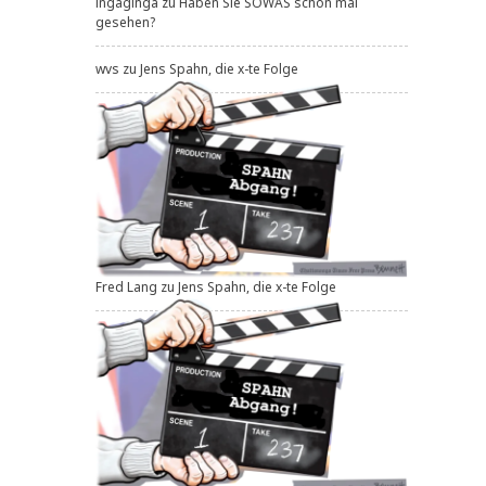
ingaginga
zu
Haben Sie SOWAS schon mal
gesehen?
wvs
zu
Jens Spahn, die x-te Folge
Fred Lang
zu
Jens Spahn, die x-te Folge