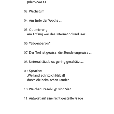
(Blatt-) SALAT
03.
Wachstum
04.
Am Ende der Woche ....
05.
Optimierung:
Am Anfang war das Internet öd und leer ....
06.
*Lügenbaron*
07.
Der Tod ist gewiss, die Stunde ungewiss ....
08.
Unterschätzt bzw. gering geschätzt ....
09.
Sprache:
„Weiland schritt ich fürbaß
durch die heimischen Lande“
10.
Welcher Brezel-Typ sind Sie?
11.
Antwort auf eine nicht gestellte Frage