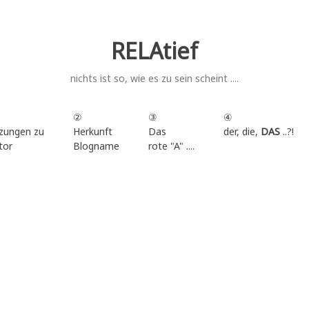
RELAtief
nichts ist so, wie es zu sein scheint ....
②
③
④
zungen zu
Herkunft
Das
der, die,
DAS
..?!
tor
Blogname
rote "A" ....
.