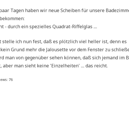
 paar Tagen haben wir neue Schei­ben für unse­re Bade­zim­m
r bekommen:
ht - durch ein spe­zi­el­les Quadrat-Riffelglas ....
 stel­le ich nun fest, daß es plötz­lich viel hel­ler ist, denn es
kein Grund mehr die Jalou­set­te vor dem Fen­ster zu schlie­ßen
rd man von gegen­über sehen kön­nen, daß sich jemand im 
, aber man sieht kei­ne 'Ein­zel­hei­ten' .... das reicht.
iews:
76