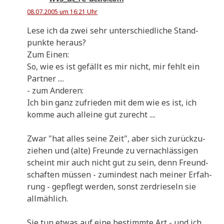
08.07.2005 um 16:21 Uhr
Lese ich da zwei sehr unter­schied­li­che Stand­
punk­te heraus?
Zum Einen:
So, wie es ist gefällt es mir nicht, mir fehlt ein
Partner ....
- zum Anderen:
Ich bin ganz zufrie­den mit dem wie es ist, ich
kom­me auch allei­ne gut zurecht ....
Zwar "hat alles sei­ne Zeit", aber sich zurück­zu­
zie­hen und (alte) Freun­de zu ver­nach­läs­si­gen
scheint mir auch nicht gut zu sein, denn Freund­
schaf­ten müs­sen - zumin­dest nach mei­ner Erfah­
rung - gepflegt wer­den, sonst zer­drie­seln sie
allmählich.
Sie tun etwas auf eine bestimm­te Art - und ich