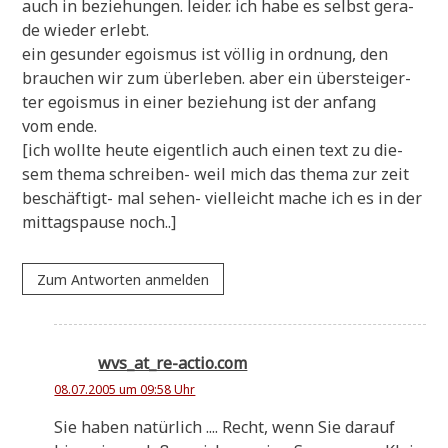
auch in bezie­hun­gen. lei­der. ich habe es selbst gera­
de wie­der erlebt.
ein gesun­der ego­is­mus ist völ­lig in ord­nung, den
brau­chen wir zum über­le­ben. aber ein über­stei­ger­
ter ego­is­mus in einer bezie­hung ist der anfang
vom ende.
[ich woll­te heu­te eigent­lich auch einen text zu die­
sem the­ma schrei­ben- weil mich das the­ma zur zeit
beschäf­tigt- mal sehen- viel­leicht mache ich es in der
mit­tags­pau­se noch..]
Zum Antworten anmelden
wvs_at_re-actio.com
08.07.2005 um 09:58 Uhr
Sie haben natür­lich .... Recht, wenn Sie dar­auf