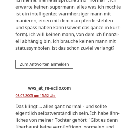
erwar­te kei­nen super­mann. alles was ich möch­te
ist ein intel­li­gen­ter, warm­her­zi­ger mann mit
manie­ren, einen mit dem man pfer­de steh­len
und spass haben kann (soweit das gan­ze in kurz­
form). ich will kei­nen mann, von dem ich finan­zi­
ell abhän­gig bin, ich brau­che kei­nen mann mit
sta­tus­sym­bo­len. ist das schon zuviel verlangt?
Zum Antworten anmelden
wvs_at_re-actio.com
08.07.2005 um 15:52 Uhr
Das klingt .... alles ganz nor­mal - und soll­te
eigent­lich selbst­ver­ständ­lich sein. Ich habe ähn­
li­ches von mei­ner Toch­ter gehört: "Gibt es denn
über­haupt kei­ne ver­nünf­ti­gen, nor­ma­len und