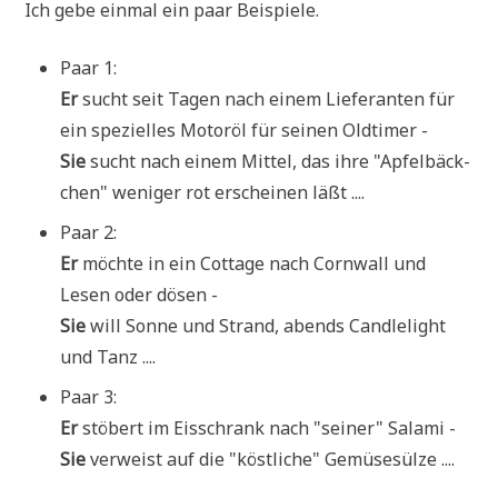
Ich gebe ein­mal ein paar Beispiele.
Paar 1:
Er
sucht seit Tagen nach einem Lie­fe­ran­ten für
ein spe­zi­el­les Motor­öl für sei­nen Oldtimer -
Sie
sucht nach einem Mit­tel, das ihre "Apfel­bäck­
chen" weni­ger rot erschei­nen läßt ....
Paar 2:
Er
möch­te in ein Cot­ta­ge nach Corn­wall und
Lesen oder dösen -
Sie
will Son­ne und Strand, abends Cand­le­light
und Tanz ....
Paar 3:
Er
stö­bert im Eis­schrank nach "sei­ner" Salami -
Sie
ver­weist auf die "köst­li­che" Gemüsesülze ....