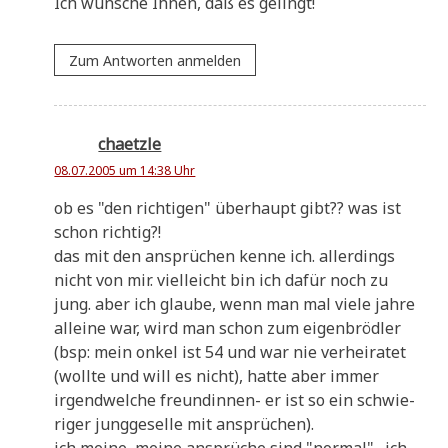
Ich wün­sche Ihnen, daß es gelingt!
Zum Antworten anmelden
chaetzle
08.07.2005 um 14:38 Uhr
ob es "den rich­ti­gen" über­haupt gibt?? was ist
schon richtig?!
das mit den ansprü­chen ken­ne ich. aller­dings
nicht von mir. viel­leicht bin ich dafür noch zu
jung. aber ich glau­be, wenn man mal vie­le jah­re
allei­ne war, wird man schon zum eigen­bröd­ler
(bsp: mein onkel ist 54 und war nie ver­hei­ra­tet
(woll­te und will es nicht), hat­te aber immer
irgend­wel­che freun­din­nen- er ist so ein schwie­
ri­ger jung­ge­sel­le mit ansprüchen).
ich mei­ne, mei­ne ansprü­che sind "nor­mal" . ich