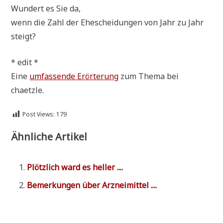
Wun­dert es Sie da,
wenn die Zahl der Ehe­schei­dun­gen von Jahr zu Jahr
steigt?
* edit *
Eine
umfas­sen­de Erör­te­rung
zum The­ma bei
chaetzle.
Post Views:
179
Ähnliche Artikel
Plötz­lich ward es heller ....
Bemer­kun­gen über Arzneimittel ....