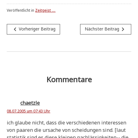
Veröffentlicht in
Zeitgeist ....
Beitragsnavigation
navigate_before
navigate_next
Vorheriger Beitrag
Nächster Beitrag
Kommentare
chaetzle
08.07.2005 um 07:43 Uhr
ich glau­be nicht, dass die ver­schie­de­nen inter­es­sen
von paa­ren die ursa­che von schei­dun­gen sind. [laut
sta­ti­stik sind es die­se klei­nen nach­läs­sig­kei­ten-- die