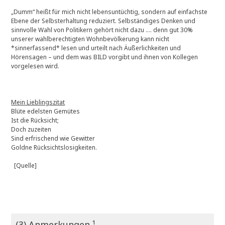
„Dumm“ heißt für mich nicht lebensuntüchtig, sondern auf einfachste
Ebene der Selbsterhaltung reduziert. Selbständiges Denken und
sinnvolle Wahl von Politikern gehört nicht dazu …. denn gut 30%
unserer wahlberechtigten Wohnbevölkerung kann nicht
*sinnerfassend* lesen und urteilt nach Äußerlichkeiten und
Hörensagen – und dem was BILD vorgibt und ihnen von Kollegen
vorgelesen wird.
Mein Lieblingszitat
Blüte edelsten Gemütes
Ist die Rücksicht;
Doch zuzeiten
Sind erfrischend wie Gewitter
Goldne Rücksichtslosigkeiten.
[Quelle]
(3) Anmerkungen ¹