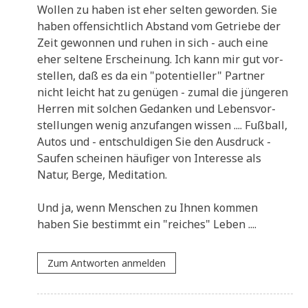
Wol­len zu haben ist eher sel­ten gewor­den. Sie
haben offen­sicht­lich Abstand vom Getrie­be der
Zeit gewon­nen und ruhen in sich - auch eine
eher sel­te­ne Erschei­nung. Ich kann mir gut vor­
stel­len, daß es da ein "poten­ti­el­ler" Part­ner
nicht leicht hat zu genü­gen - zumal die jün­ge­ren
Her­ren mit sol­chen Gedan­ken und Lebens­vor­
stel­lun­gen wenig anzu­fan­gen wis­sen .... Fuß­ball,
Autos und - ent­schul­di­gen Sie den Aus­druck -
Sau­fen schei­nen häu­fi­ger von Inter­es­se als
Natur, Ber­ge, Meditation.
Und ja, wenn Men­schen zu Ihnen kom­men
haben Sie bestimmt ein "rei­ches" Leben ....
Zum Antworten anmelden