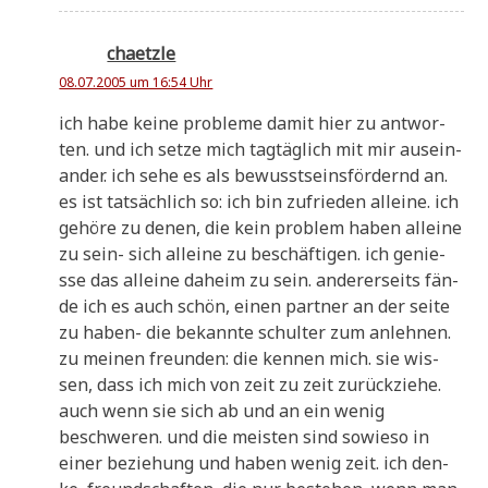
chaetzle
08.07.2005 um 16:54 Uhr
ich habe kei­ne pro­ble­me damit hier zu ant­wor­
ten. und ich set­ze mich tag­täg­lich mit mir aus­ein­
an­der. ich sehe es als bewusst­seins­för­dernd an.
es ist tat­säch­lich so: ich bin zufrie­den allei­ne. ich
gehö­re zu denen, die kein pro­blem haben allei­ne
zu sein- sich allei­ne zu beschäf­ti­gen. ich genie­
sse das allei­ne daheim zu sein. ande­rer­seits fän­
de ich es auch schön, einen part­ner an der sei­te
zu haben- die bekann­te schul­ter zum anlehnen.
zu mei­nen freun­den: die ken­nen mich. sie wis­
sen, dass ich mich von zeit zu zeit zurück­zie­he.
auch wenn sie sich ab und an ein wenig
beschwe­ren. und die mei­sten sind sowie­so in
einer bezie­hung und haben wenig zeit. ich den­