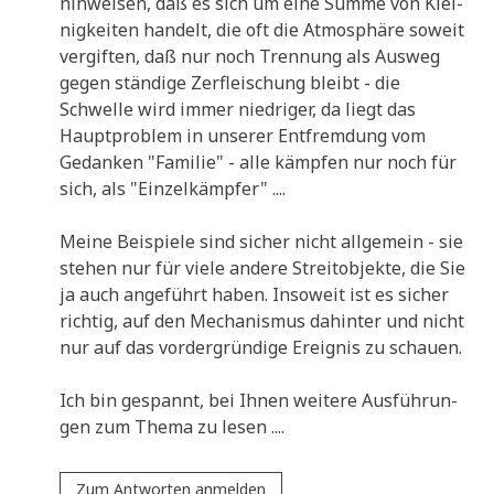
hin­wei­sen, daß es sich um eine Sum­me von Klei­
nig­kei­ten han­delt, die oft die Atmo­sphä­re soweit
ver­gif­ten, daß nur noch Tren­nung als Aus­weg
gegen stän­di­ge Zer­flei­schung bleibt - die
Schwel­le wird immer nied­ri­ger, da liegt das
Haupt­pro­blem in unse­rer Ent­frem­dung vom
Gedan­ken "Fami­lie" - alle kämp­fen nur noch für
sich, als "Ein­zel­kämp­fer" ....
Mei­ne Bei­spie­le sind sicher nicht all­ge­mein - sie
ste­hen nur für vie­le ande­re Streit­ob­jek­te, die Sie
ja auch ange­führt haben. Inso­weit ist es sicher
rich­tig, auf den Mecha­nis­mus dahin­ter und nicht
nur auf das vor­der­grün­di­ge Ereig­nis zu schauen.
Ich bin gespannt, bei Ihnen wei­te­re Aus­füh­run­
gen zum The­ma zu lesen ....
Zum Antworten anmelden