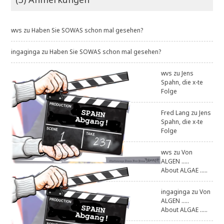
wvs
zu
Haben Sie SOWAS schon mal gesehen?
ingaginga
zu
Haben Sie SOWAS schon mal gesehen?
wvs
zu
Jens
Spahn, die x-te
Folge
Fred Lang
zu
Jens
Spahn, die x-te
Folge
wvs
zu
Von
ALGEN .....
About ALGAE .....
ingaginga
zu
Von
ALGEN .....
About ALGAE .....