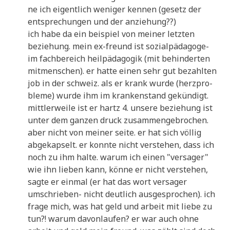
ne ich eigent­lich weni­ger ken­nen (gesetz der
ent­spre­chun­gen und der anziehung??)
ich habe da ein bei­spiel von mei­ner letz­ten
bezie­hung. mein ex-freund ist sozi­al­päd­ago­ge-
im fach­be­reich heil­päd­ago­gik (mit behin­der­ten
mit­men­schen). er hat­te einen sehr gut bezahl­ten
job in der schweiz. als er krank wur­de (herz­pro­
ble­me) wur­de ihm im kran­ken­stand gekün­digt.
mitt­ler­wei­le ist er hartz 4. unse­re bezie­hung ist
unter dem gan­zen druck zusam­men­ge­bro­chen.
aber nicht von mei­ner sei­te. er hat sich völ­lig
abge­kap­selt. er konn­te nicht ver­ste­hen, dass ich
noch zu ihm hal­te. war­um ich einen "ver­sa­ger"
wie ihn lie­ben kann, kön­ne er nicht ver­ste­hen,
sag­te er ein­mal (er hat das wort ver­sa­ger
umschrie­ben- nicht deut­lich aus­ge­spro­chen). ich
fra­ge mich, was hat geld und arbeit mit lie­be zu
tun?! war­um davon­lau­fen? er war auch ohne