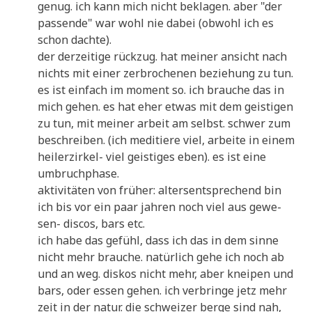
genug. ich kann mich nicht bekla­gen. aber "der
pas­sen­de" war wohl nie dabei (obwohl ich es
schon dachte).
der der­zei­ti­ge rück­zug. hat mei­ner ansicht nach
nichts mit einer zer­bro­che­nen bezie­hung zu tun.
es ist ein­fach im moment so. ich brau­che das in
mich gehen. es hat eher etwas mit dem gei­sti­gen
zu tun, mit mei­ner arbeit am selbst. schwer zum
beschrei­ben. (ich medi­tie­re viel, arbei­te in einem
hei­ler­zir­kel- viel gei­sti­ges eben). es ist eine
umbruchphase.
akti­vi­tä­ten von frü­her: alters­ent­spre­chend bin
ich bis vor ein paar jah­ren noch viel aus gewe­
sen- dis­cos, bars etc.
ich habe das gefühl, dass ich das in dem sin­ne
nicht mehr brau­che. natür­lich gehe ich noch ab
und an weg. dis­kos nicht mehr, aber knei­pen und
bars, oder essen gehen. ich ver­brin­ge jetz mehr
zeit in der natur. die schwei­zer ber­ge sind nah,