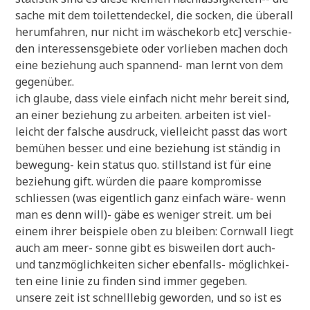
sache mit dem toi­let­ten­deckel, die socken, die über­all
her­um­fah­ren, nur nicht im wäsche­korb etc] ver­schie­
den inter­es­sens­ge­bie­te oder vor­lie­ben machen doch
eine bezie­hung auch span­nend- man lernt von dem
gegenüber..
ich glau­be, dass vie­le ein­fach nicht mehr bereit sind,
an einer bezie­hung zu arbei­ten. arbei­ten ist viel­
leicht der fal­sche aus­druck, viel­leicht passt das wort
bemü­hen bes­ser. und eine bezie­hung ist stän­dig in
bewe­gung- kein sta­tus quo. still­stand ist für eine
bezie­hung gift. wür­den die paa­re kom­pro­mis­se
schlie­ssen (was eigent­lich ganz ein­fach wäre- wenn
man es denn will)- gäbe es weni­ger streit. um bei
einem ihrer bei­spie­le oben zu blei­ben: Corn­wall liegt
auch am meer- son­ne gibt es bis­wei­len dort auch-
und tanz­mög­lich­kei­ten sicher eben­falls- mög­lich­kei­
ten eine linie zu fin­den sind immer gegeben.
unse­re zeit ist schnelllebig gewor­den, und so ist es