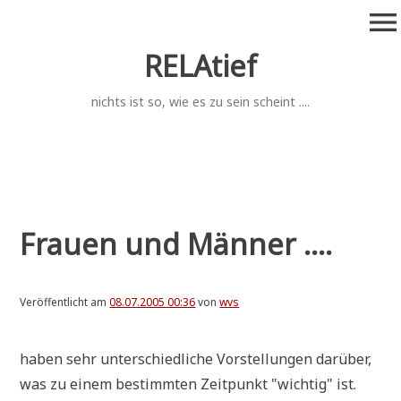
Zum
menu
Inhalt
springen
RELAtief
nichts ist so, wie es zu sein scheint ....
Frauen und Männer ....
Veröffentlicht am
08.07.2005 00:36
von
wvs
haben sehr unter­schied­li­che Vor­stel­lun­gen dar­über,
was zu einem bestimm­ten Zeit­punkt "wich­tig" ist.