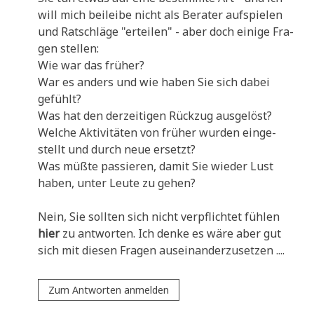
will mich bei­lei­be nicht als Bera­ter auf­spie­len
und Rat­schlä­ge "ertei­len" - aber doch eini­ge Fra­
gen stellen:
Wie war das früher?
War es anders und wie haben Sie sich dabei
gefühlt?
Was hat den der­zei­ti­gen Rück­zug ausgelöst?
Wel­che Akti­vi­tä­ten von frü­her wur­den ein­ge­
stellt und durch neue ersetzt?
Was müß­te pas­sie­ren, damit Sie wie­der Lust
haben, unter Leu­te zu gehen?
Nein, Sie soll­ten sich nicht ver­pflich­tet füh­len
hier
zu ant­wor­ten. Ich den­ke es wäre aber gut
sich mit die­sen Fra­gen auseinanderzusetzen ....
Zum Antworten anmelden