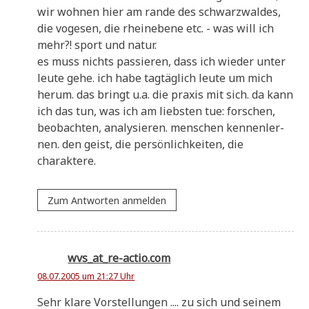
wir woh­nen hier am ran­de des schwarz­wal­des,
die voge­sen, die rhein­ebe­ne etc. - was will ich
mehr?! sport und natur.
es muss nichts pas­sie­ren, dass ich wie­der unter
leu­te gehe. ich habe tag­täg­lich leu­te um mich
her­um. das bringt u.a. die pra­xis mit sich. da kann
ich das tun, was ich am lieb­sten tue: for­schen,
beob­ach­ten, ana­ly­sie­ren. men­schen ken­nen­ler­
nen. den geist, die per­sön­lich­kei­ten, die
charaktere.
Zum Antworten anmelden
wvs_at_re-actio.com
08.07.2005 um 21:27 Uhr
Sehr kla­re Vor­stel­lun­gen .... zu sich und sei­nem