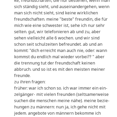
ke, freund­schaf­ten, die nur bestehen, wenn man
sich stän­dig sieht, und aus­ein­an­der­ge­hen, wenn
man sich nicht sieht, sind kei­ne wirk­li­chen
freund­schaf­ten. mei­ne "beste" freun­din, die für
mich wie eine schwe­ster ist, sehe ich nur sehr
sel­ten. gut, wir tele­fo­nie­ren ab und zu, aber
sehen viel­leicht alle 6 wochen. und wir sind
schon seit schul­zei­ten befreun­det. ab und an
kommt: "dich erreicht man auch nie, oder: wann
kommst du end­lich mal wie­der vor­bei?? " aber
die tren­nung tut der freund­schaft kei­nen
abbruch. und so ist es mit den mei­sten mei­ner
freunde.
zu ihren fragen:
frü­her: war ich schon so. ich war immer ein ein­
zel­gän­ger- mit vie­len freun­den (selt­sa­mer­wei­se
suchen die men­schen mei­ne nähe). mei­ne bezie­
hun­gen zu män­nern: nun ja, ich gehe nicht mit
jedem. ange­bo­te von män­nern bekom­me ich