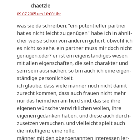
chaetzle
09.07.2005 um 10:00 Uhr
was sie da schrei­ben: "ein poten­ti­el­ler part­ner
hat es nicht leicht zu genü­gen" habe ich in ähn­li­
cher wei­se schon von ande­ren gehört. obwohl ich
es nicht so sehe. ein part­ner muss mir doch nicht
genügen,oder? er ist ein eigen­stän­di­ges wesen.
mit allen eigen­schaf­ten, die sein cha­rak­ter und
sein sein aus­ma­chen. so bin auch ich eine eigen­
stän­di­ge persönlichkeit.
ich glau­be, dass vie­le män­ner noch nicht damit
zurecht kom­men, dass auch frau­en nicht mehr
nur das heim­chen am herd sind. das sie ihre
eige­nen wün­sche ver­wirk­li­chen wol­len, ihre
eige­nen gedan­ken haben, und die­se auch durch­
zu­set­zen ver­su­chen. und viel­leicht spielt auch
die intel­li­genz eine rolle.
män­ner mit den oben­ge­nann­ten inter­es­sen ler­