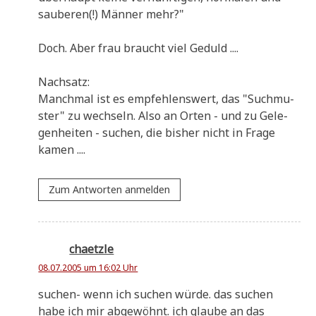
sau­be­ren(!) Män­ner mehr?"
Doch. Aber frau braucht viel Geduld ....
Nach­satz:
Manch­mal ist es emp­feh­lens­wert, das "Such­mu­
ster" zu wech­seln. Also an Orten - und zu Gele­
gen­hei­ten - suchen, die bis­her nicht in Fra­ge
kamen ....
Zum Antworten anmelden
chaetzle
08.07.2005 um 16:02 Uhr
suchen- wenn ich suchen wür­de. das suchen
habe ich mir abge­wöhnt. ich glau­be an das