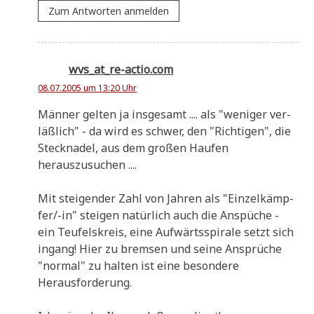
Zum Antworten anmelden
wvs_at_re-actio.com
08.07.2005 um 13:20 Uhr
Män­ner gel­ten ja ins­ge­samt .... als "weni­ger ver­
läß­lich" - da wird es schwer, den "Rich­ti­gen", die
Steck­na­del, aus dem gro­ßen Hau­fen
herauszusuchen ....
Mit stei­gen­der Zahl von Jah­ren als "Ein­zel­kämp­
fer/-in" stei­gen natür­lich auch die Anspü­che -
ein Teu­fels­kreis, eine Auf­wärts­spi­ra­le setzt sich
ingang! Hier zu brem­sen und sei­ne Ansprü­che
"nor­mal" zu hal­ten ist eine beson­de­re
Herausforderung.