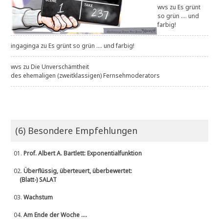
wvs
zu
Es grünt
so grün .... und
farbig!
ingaginga
zu
Es grünt so grün .... und farbig!
wvs
zu
Die Unverschämtheit
des ehemaligen (zweitklassigen) Fernsehmoderators
(6) Besondere Empfehlungen
01.
Prof. Albert A. Bartlett: Exponentialfunktion
02.
Überflüssig, überteuert, überbewertet:
(Blatt-) SALAT
03.
Wachstum
04.
Am Ende der Woche ....