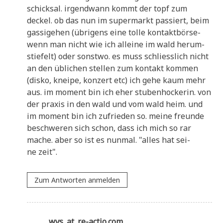
schick­sal. irgend­wann kommt der topf zum
deckel. ob das nun im super­markt pas­siert, beim
gas­si­ge­hen (übri­gens eine tol­le kon­takt­bör­se-
wenn man nicht wie ich allei­ne im wald her­um­
stie­felt) oder sonst­wo. es muss schliess­lich nicht
an den übli­chen stel­len zum kon­takt kom­men
(dis­ko, knei­pe, kon­zert etc) ich gehe kaum mehr
aus. im moment bin ich eher stu­ben­hocke­rin. von
der pra­xis in den wald und vom wald heim. und
im moment bin ich zufrie­den so. mei­ne freun­de
beschwe­ren sich schon, dass ich mich so rar
mache. aber so ist es nun­mal. "alles hat sei­
ne zeit".
Zum Antworten anmelden
wvs_at_re-actio.com