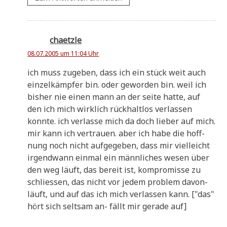
chaetzle
08.07.2005 um 11:04 Uhr
ich muss zuge­ben, dass ich ein stück weit auch
ein­zel­kämp­fer bin. oder gewor­den bin. weil ich
bis­her nie einen mann an der sei­te hat­te, auf
den ich mich wirk­lich rück­halt­los ver­las­sen
konn­te. ich ver­las­se mich da doch lie­ber auf mich.
mir kann ich ver­trau­en. aber ich habe die hoff­
nung noch nicht auf­ge­ge­ben, dass mir viel­leicht
irgend­wann ein­mal ein männ­li­ches wesen über
den weg läuft, das bereit ist, kom­pro­mis­se zu
schlie­ssen, das nicht vor jedem pro­blem davon­
läuft, und auf das ich mich ver­las­sen kann. ["das"
hört sich selt­sam an- fällt mir gera­de auf]