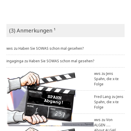
(3) Anmerkungen ¹
wvs
zu
Haben Sie SOWAS schon mal gesehen?
ingaginga
zu
Haben Sie SOWAS schon mal gesehen?
wvs
zu
Jens
Spahn, die x-te
Folge
Fred Lang
zu
Jens
Spahn, die x-te
Folge
wvs
zu
Von
ALGEN .....
About ALGAE .....