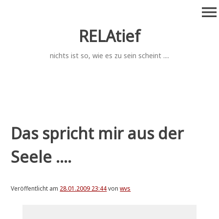
Zum
menu
Inhalt
springen
RELAtief
nichts ist so, wie es zu sein scheint ....
Das spricht mir aus der
Seele ....
Veröffentlicht am
28.01.2009 23:44
von
wvs