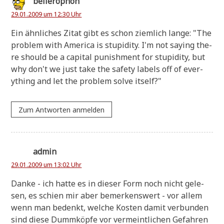
bellerophon
29.01.2009 um 12:30 Uhr
Ein ähn­li­ches Zitat gibt es schon ziem­lich lan­ge: "The
pro­blem with Ame­ri­ca is stu­pi­di­ty. I'm not say­ing the­
re should be a capi­tal punish­ment for stu­pi­di­ty, but
why don't we just take the safe­ty labels off of ever­
ything and let the pro­blem sol­ve itself?"
Zum Antworten anmelden
admin
29.01.2009 um 13:02 Uhr
Dan­ke - ich hat­te es in die­ser Form noch nicht gele­
sen, es schien mir aber bemer­kens­wert - vor allem
wenn man bedenkt, wel­che Kosten damit ver­bun­den
sind die­se Dumm­köp­fe vor ver­meint­li­chen Gefah­ren