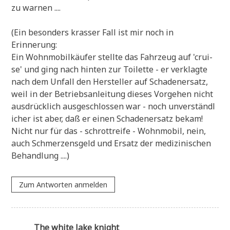
zu warnen ....
(Ein beson­ders kras­ser Fall ist mir noch in
Erinnerung:
Ein Wohn­mo­bil­käu­fer stell­te das Fahr­zeug auf 'crui­
se' und ging nach hin­ten zur Toi­let­te - er ver­klag­te
nach dem Unfall den Her­stel­ler auf Scha­den­er­satz,
weil in der Betriebs­an­lei­tung die­ses Vor­ge­hen nicht
aus­drück­lich aus­ge­schlos­sen war - noch unver­ständ­l
i­cher ist aber, daß er einen Scha­den­er­satz bekam!
Nicht nur für das - schrott­rei­fe - Wohn­mo­bil, nein,
auch Schmer­zens­geld und Ersatz der medi­zi­ni­schen
Behandlung ....)
Zum Antworten anmelden
The white lake knight