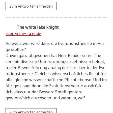
Zum Antworten anmelden
The white lake knight
29.01.2009 um 14:19 Uhr
Au weia, wer wird denn die Evo­lu­ti­ons­theo­rie in Fra­
ge stellen?
Davon ganz abge­se­hen hat Herr Rea­der sei­ne The­
sen mit diver­sen Unter­su­chungs­er­geb­nis­sen belegt,
in der Beweis­füh­rung ana­log der For­scher in der Evo­
lu­ti­ons­theo­rie. Glei­ches wis­sen­schaft­li­ches Recht für
alle, glei­che wis­sen­schaft­li­che Pflicht eben­so. Und im
übri­gen, sagt denn die Evo­lu­ti­ons­theo­rie aus­drück­
lich, dass nur der Bessere/Intelligentere
gewinnt/sich durch­setzt und wenn ja, wo?
Zum Antworten anmelden