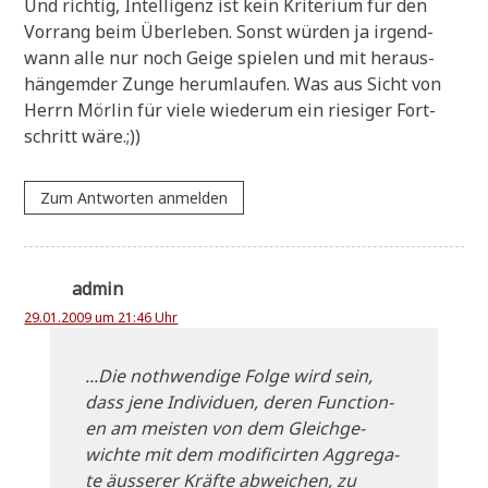
Und rich­tig, Intel­li­genz ist kein Kri­te­ri­um für den
Vor­rang beim Über­le­ben. Sonst wür­den ja irgend­
wann alle nur noch Gei­ge spie­len und mit her­aus­
hän­gem­der Zun­ge her­um­lau­fen. Was aus Sicht von
Herrn Mör­lin für vie­le wie­der­um ein rie­si­ger Fort­
schritt wäre.;))
Zum Antworten anmelden
admin
29.01.2009 um 21:46 Uhr
...Die not­hwen­di­ge Fol­ge wird sein,
dass jene Indi­vi­du­en, deren Func­tion­
en am mei­sten von dem Gleich­ge­
wich­te mit dem modi­fi­ci­r­ten Aggre­ga­
te äusse­rer Kräf­te abwei­chen, zu