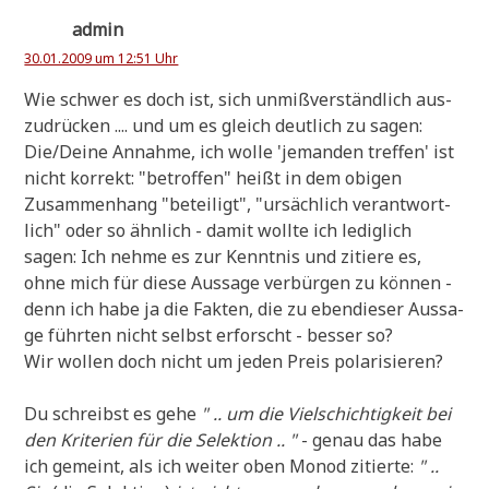
admin
30.01.2009 um 12:51 Uhr
Wie schwer es doch ist, sich unmiß­ver­ständ­lich aus­
zu­drücken .... und um es gleich deut­lich zu sagen:
Die/Deine Annah­me, ich wol­le 'jeman­den tref­fen' ist
nicht kor­rekt: "betrof­fen" heißt in dem obi­gen
Zusam­men­hang "betei­ligt", "ursäch­lich ver­ant­wort­
lich" oder so ähn­lich - damit woll­te ich ledig­lich
sagen: Ich neh­me es zur Kennt­nis und zitie­re es,
ohne mich für die­se Aus­sa­ge ver­bür­gen zu kön­nen -
denn ich habe ja die Fak­ten, die zu eben­die­ser Aus­sa­
ge führ­ten nicht selbst erforscht - bes­ser so?
Wir wol­len doch nicht um jeden Preis polarisieren?
Du schreibst es gehe
" .. um die Viel­schich­tig­keit bei
den Kri­te­ri­en für die Selek­ti­on .. "
- genau das habe
ich gemeint, als ich wei­ter oben Monod zitier­te:
" ..