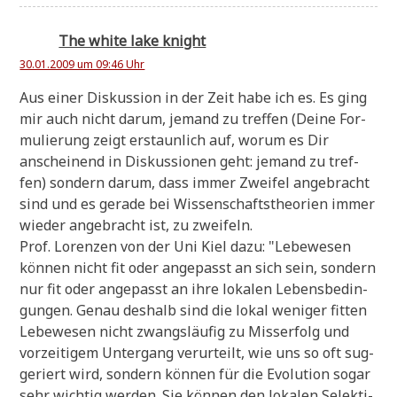
The white lake knight
30.01.2009 um 09:46 Uhr
Aus einer Dis­kus­si­on in der Zeit habe ich es. Es ging
mir auch nicht dar­um, jemand zu tref­fen (Dei­ne For­
mu­lie­rung zeigt erstaun­lich auf, wor­um es Dir
anschei­nend in Dis­kus­sio­nen geht: jemand zu tref­
fen) son­dern dar­um, dass immer Zwei­fel ange­bracht
sind und es gera­de bei Wis­sen­schafts­theo­rien immer
wie­der ange­bracht ist, zu zweifeln.
Prof. Loren­zen von der Uni Kiel dazu: "Lebe­we­sen
kön­nen nicht fit oder ange­passt an sich sein, son­dern
nur fit oder ange­passt an ihre loka­len Lebens­be­din­
gun­gen. Genau des­halb sind die lokal weni­ger fit­ten
Lebe­we­sen nicht zwangs­läu­fig zu Miss­erfolg und
vor­zei­ti­gem Unter­gang ver­ur­teilt, wie uns so oft sug­
ge­riert wird, son­dern kön­nen für die Evo­lu­ti­on sogar
sehr wich­tig wer­den. Sie kön­nen den loka­len Selek­ti­