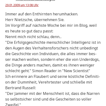
29.01.2009 um 13:08 Uhr
Immer auf den Enthirn­ten herumhacken.
Herr Nietz­sche, über­neh­men Sie.
Im Vor­griff auf näch­ste Woche bei mir im Blog, weil
es heu­te so gut dazu passt:
Nennt mich nicht schlau, denn...
"Die Erfolgs­ge­schich­te mensch­li­cher Intel­li­genz ist in
den Augen des Ver­hal­tens­for­schers nicht unbe­dingt
die Geschich­te von Indi­vi­du­en, die alles immer bes­
ser machen wol­len, son­dern eher die von Under­dogs,
die Din­ge anders machen, damit es ihnen weni­ger
schlecht geht." Simon Rea­der in "New Scientist"
Ich erin­ne­re an Flau­bert und sei­ne köst­li­che Defi­ni­ti­
on der Dumm­heit, Ver­ehr­te­ster und schlie­ße mit
Bert­rand Russell:
"Der Jam­mer mit der Mensch­heit ist, dass die Nar­ren
so selbst­si­cher sind und die Geschei­ten so vol­ler
Zweifel."