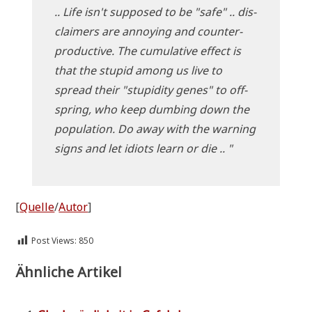
.. Life isn't sup­po­sed to be "safe" .. dis­
clai­mers are annoy­ing and coun­ter­
pro­duc­ti­ve. The cumu­la­ti­ve effect is
that the stu­pid among us live to
spread their "stu­pi­di­ty genes" to off­
spring, who keep dum­bing down the
popu­la­ti­on. Do away with the war­ning
signs and let idi­ots learn or die .. "
[
Quel­le
/
Autor
]
Post Views:
850
Ähnliche Artikel