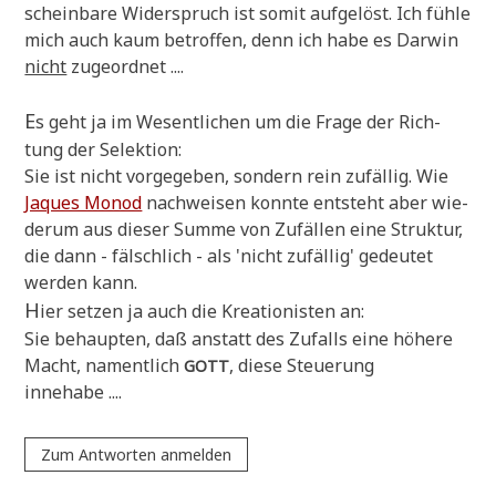
schein­ba­re Wider­spruch ist somit auf­ge­löst. Ich füh­le
mich auch kaum betrof­fen, denn ich habe es Dar­win
nicht
zugeordnet ....
E
s geht ja im Wesent­li­chen um die Fra­ge der Rich­
tung der Selektion:
Sie ist nicht vor­ge­ge­ben, son­dern rein zufäl­lig. Wie
Jaques Monod
nach­wei­sen konn­te ent­steht aber wie­
der­um aus die­ser Sum­me von Zufäl­len eine Struk­tur,
die dann - fälsch­lich - als 'nicht zufäl­lig' gedeu­tet
wer­den kann.
H
ier set­zen ja auch die Krea­tio­ni­sten an:
Sie behaup­ten, daß anstatt des Zufalls eine höhe­re
Macht, nament­lich
, die­se Steue­rung
GOTT
innehabe ....
Zum Antworten anmelden