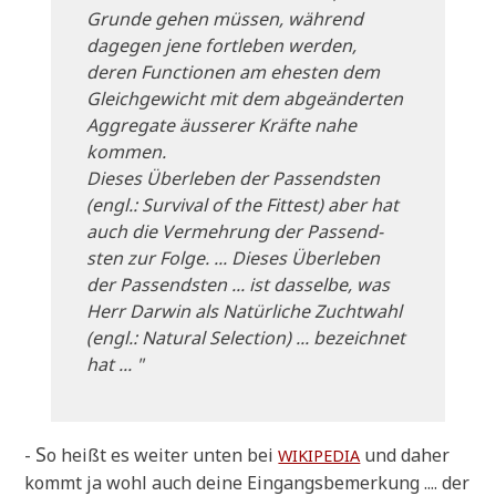
Grun­de gehen müs­sen, wäh­rend
dage­gen jene fort­le­ben wer­den,
deren Func­tion­en am ehe­sten dem
Gleich­ge­wicht mit dem abge­än­der­ten
Aggre­ga­te äusse­rer Kräf­te nahe
kommen.
Die­ses Über­le­ben der Pas­send­sten
(engl.: Sur­vi­val of the Fit­test) aber hat
auch die Ver­meh­rung der Pas­send­
sten zur Fol­ge. ... Die­ses Über­le­ben
der Pas­send­sten ... ist das­sel­be, was
Herr Dar­win als Natür­li­che Zucht­wahl
(engl.: Natu­ral Sel­ec­tion) ... bezeich­net
hat ... "
S
-
o heißt es wei­ter unten bei
und daher
WIKIPEDIA
kommt ja wohl auch dei­ne Ein­gangs­be­mer­kung .... der