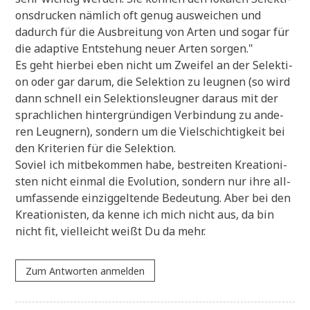
ons­drucken näm­lich oft genug aus­wei­chen und
dadurch für die Aus­brei­tung von Arten und sogar für
die adap­ti­ve Ent­ste­hung neu­er Arten sorgen."
Es geht hier­bei eben nicht um Zwei­fel an der Selek­ti­
on oder gar dar­um, die Selek­ti­on zu leug­nen (so wird
dann schnell ein Selek­ti­ons­leug­ner dar­aus mit der
sprach­li­chen hin­ter­grün­di­gen Ver­bin­dung zu ande­
ren Leug­nern), son­dern um die Viel­schich­tig­keit bei
den Kri­te­ri­en für die Selektion.
Soviel ich mit­be­kom­men habe, bestrei­ten Krea­tio­ni­
sten nicht ein­mal die Evo­lu­ti­on, son­dern nur ihre all­
um­fas­sen­de ein­zig­gel­ten­de Bedeu­tung. Aber bei den
Krea­tio­ni­sten, da ken­ne ich mich nicht aus, da bin
nicht fit, viel­leicht weißt Du da mehr.
Zum Antworten anmelden