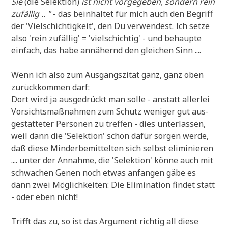
Sie
(die Selek­ti­on)
ist nicht vor­ge­ge­ben, son­dern rein
zufäl­lig .. "
- das beinhal­tet für mich auch den Begriff
der 'Viel­schich­tig­keit', den Du ver­wen­dest. Ich set­ze
also 'rein zufäl­lig' = 'viel­schich­tig' - und behaup­te
ein­fach, das habe annä­hernd den glei­chen Sinn ....
Wenn ich also zum Aus­gangs­zi­tat ganz, ganz oben
zurück­kom­men darf:
Dort wird ja aus­ge­drückt man sol­le - anstatt aller­lei
Vor­sichts­maß­nah­men zum Schutz weni­ger gut aus­
ge­stat­te­ter Per­so­nen zu tref­fen - dies unter­las­sen,
weil dann die 'Selek­ti­on' schon dafür sor­gen wer­de,
daß die­se Min­der­be­mit­tel­ten sich selbst eli­mi­nie­ren
.... unter der Annah­me, die 'Selek­ti­on' kön­ne auch mit
schwa­chen Genen noch etwas anfan­gen gäbe es
dann zwei Mög­lich­kei­ten: Die Eli­mi­na­ti­on fin­det statt
- oder eben nicht!
Trifft das zu, so ist das Argu­ment rich­tig all die­se