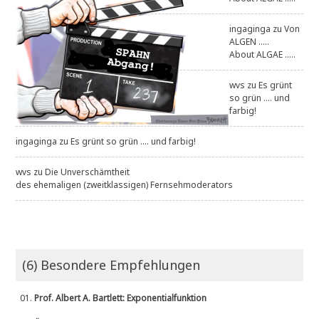
ingaginga
zu
Von
ALGEN .....
About ALGAE .....
wvs
zu
Es grünt
so grün .... und
farbig!
ingaginga
zu
Es grünt so grün .... und farbig!
wvs
zu
Die Unverschämtheit
des ehemaligen (zweitklassigen) Fernsehmoderators
(6) Besondere Empfehlungen
01.
Prof. Albert A. Bartlett: Exponentialfunktion