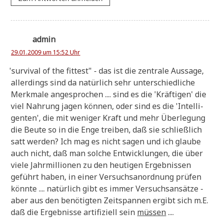
admin
29.01.2009 um 15:52 Uhr
'
sur­vi­val of the fit­test" - das ist die zen­tra­le Aus­sa­ge,
aller­dings sind da natür­lich sehr unter­schied­li­che
Merk­ma­le ange­spro­chen .... sind es die 'Kräf­ti­gen' die
viel Nah­rung jagen kön­nen, oder sind es die 'Intel­li­
gen­ten', die mit weni­ger Kraft und mehr Über­le­gung
die Beu­te so in die Enge trei­ben, daß sie schließ­lich
satt wer­den? Ich mag es nicht sagen und ich glau­be
auch nicht, daß man sol­che Ent­wick­lun­gen, die über
vie­le Jahr­mil­lio­nen zu den heu­ti­gen Ergeb­nis­sen
geführt haben, in einer Ver­suchs­an­ord­nung prü­fen
könn­te .... natür­lich gibt es immer Ver­suchs­an­sät­ze -
aber aus den benö­tig­ten Zeit­span­nen ergibt sich m.E.
daß die Ergeb­nis­se arti­fi­zi­ell sein
müs­sen
....