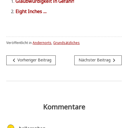
Glaub­wür­dig­keit in Gefahr!
Eight Inches ....
Veröffentlicht in
Andernorts
,
Grundsätzliches
Beitragsnavigation
navigate_before
navigate_next
Vorheriger Beitrag
Nächster Beitrag
Kommentare