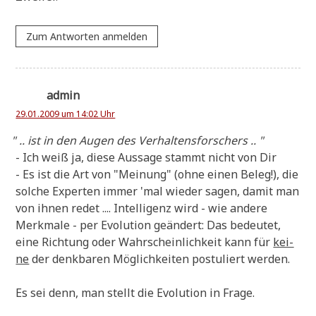
Zum Antworten anmelden
admin
29.01.2009 um 14:02 Uhr
"
.. ist in den Augen des Verhaltensforschers .. "
- Ich weiß ja, die­se Aus­sa­ge stammt nicht von Dir
- Es ist die Art von "Mei­nung" (ohne einen Beleg!), die
sol­che Exper­ten immer 'mal wie­der sagen, damit man
von ihnen redet .... Intel­li­genz wird - wie ande­re
Merk­ma­le - per Evo­lu­ti­on geän­dert: Das bedeu­tet,
eine Rich­tung oder Wahr­schein­lich­keit kann für
kei­
ne
der denk­ba­ren Mög­lich­kei­ten postu­liert werden.
Es sei denn, man stellt die Evo­lu­ti­on in Frage.