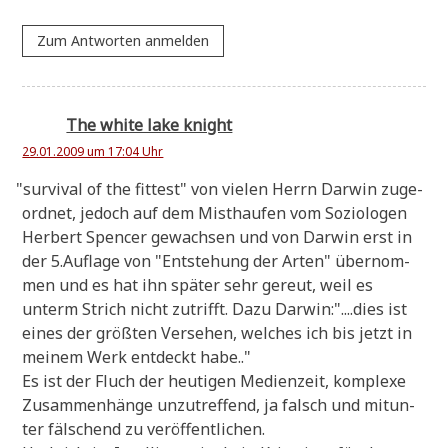
Zum Antworten anmelden
The white lake knight
29.01.2009 um 17:04 Uhr
"
sur­vi­val of the fit­test" von vie­len Herrn Dar­win zuge­
ord­net, jedoch auf dem Mist­hau­fen vom Sozio­lo­gen
Her­bert Spen­cer gewach­sen und von Dar­win erst in
der 5.Auflage von "Ent­ste­hung der Arten" über­nom­
men und es hat ihn spä­ter sehr gereut, weil es
unterm Strich nicht zutrifft. Dazu Darwin:"....dies ist
eines der größ­ten Ver­se­hen, wel­ches ich bis jetzt in
mei­nem Werk ent­deckt habe.."
Es ist der Fluch der heu­ti­gen Medi­en­zeit, kom­ple­xe
Zusam­men­hän­ge unzu­tref­fend, ja falsch und mit­un­
ter fäl­schend zu veröffentlichen.