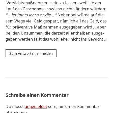
'Vor­sichts­maß­nah­men' sein zu las­sen, weil sie am
Lauf des Gesche­hens sowie­so nichts ändern wür­den:
" .. let idi­ots learn or die .. "
Neben­bei wür­de auf die­
sem Wege viel Geld gespart, näm­lich all das Geld, das
für prä­ven­ti­ve Maß­nah­men aus­ge­ge­ben wird .... aber
bei den Unsum­men, die der­zeit allent­hal­ben aus­ge­
ge­ben wer­den fällt das wohl eher nicht ins Gewicht ....
Zum Antworten anmelden
Schreibe einen Kommentar
Du musst
angemeldet
sein, um einen Kommentar
abzugeben.