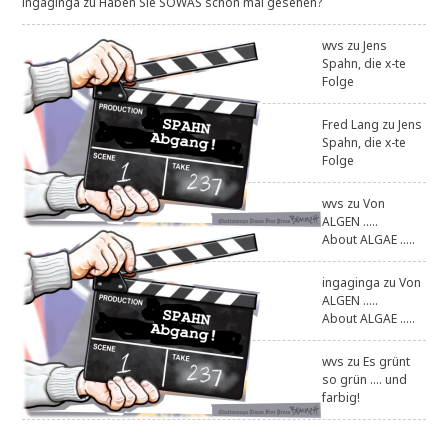
ingaginga
zu
Haben Sie SOWAS schon mal gesehen?
wvs
zu
Jens
Spahn, die x-te
Folge
Fred Lang
zu
Jens
Spahn, die x-te
Folge
wvs
zu
Von
ALGEN .....
About ALGAE .....
ingaginga
zu
Von
ALGEN .....
About ALGAE .....
wvs
zu
Es grünt
so grün .... und
farbig!