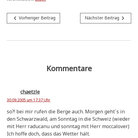
Beitragsnavigation
navigate_before
navigate_next
Vorheriger Beitrag
Nächster Beitrag
Kommentare
chaetzle
30.09.2005 um 17:37 Uhr
so?! bei mir rufen die Ber­ge auch. Mor­gen geht´s in
den Schwarz­wald, am Sonn­tag in die Schweiz (wie­der
mit Herr radu­ca­nu und sonn­tag mit Herr moc­calover)
Ich hof­fe doch, dass das Wet­ter hält.