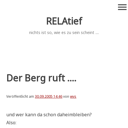
Zum
menu
Inhalt
springen
RELAtief
nichts ist so, wie es zu sein scheint ....
Der Berg ruft ....
Veröffentlicht am
30.09.2005 14:46
von
wvs
und wer kann da schon daheimbleiben?
Also: