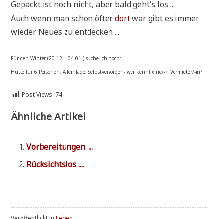
Gepackt ist noch nicht, aber bald geht's los ....
Auch wenn man schon öfter
dort
war gibt es immer
wie­der Neu­es zu entdecken ....
Für den Win­ter (20.12. - 04.01.) suche ich noch:
Hüt­te für 6 Per­so­nen, Allein­la­ge, Selbst­ver­sor­ger - wer kennt eine/-n Ver­mie­ter/-in?
Post Views:
74
Ähnliche Artikel
Vor­be­rei­tun­gen ....
Rück­sichts­los ....
Veröffentlicht in
Leben