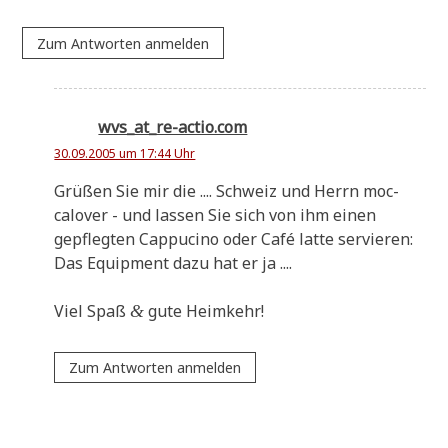
Zum Antworten anmelden
wvs_at_re-actio.com
30.09.2005 um 17:44 Uhr
Grü­ßen Sie mir die .... Schweiz und Herrn moc­
calover - und las­sen Sie sich von ihm einen
gepfleg­ten Cap­pu­ci­no oder Café lat­te servieren:
Das Equip­ment dazu hat er ja ....
Viel Spaß
gute Heimkehr!
&
Zum Antworten anmelden