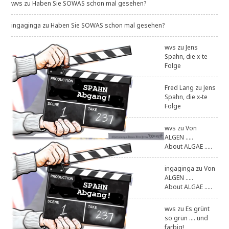
wvs
zu
Haben Sie SOWAS schon mal gesehen?
ingaginga
zu
Haben Sie SOWAS schon mal gesehen?
wvs
zu
Jens
Spahn, die x-te
Folge
Fred Lang
zu
Jens
Spahn, die x-te
Folge
wvs
zu
Von
ALGEN .....
About ALGAE .....
ingaginga
zu
Von
ALGEN .....
About ALGAE .....
wvs
zu
Es grünt
so grün .... und
farbig!