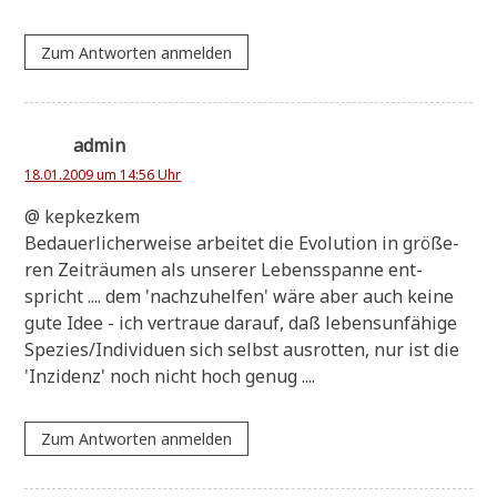
Zum Antworten anmelden
admin
18.01.2009 um 14:56 Uhr
@ kep­kez­kem
Bedau­er­li­cher­wei­se arbei­tet die Evo­lu­ti­on in grö­ße­
ren Zeit­räu­men als unse­rer Lebens­span­ne ent­
spricht .... dem 'nach­zu­hel­fen' wäre aber auch kei­ne
gute Idee - ich ver­traue dar­auf, daß lebens­un­fä­hi­ge
Spezies/Individuen sich selbst aus­rot­ten, nur ist die
'Inzi­denz' noch nicht hoch genug ....
Zum Antworten anmelden