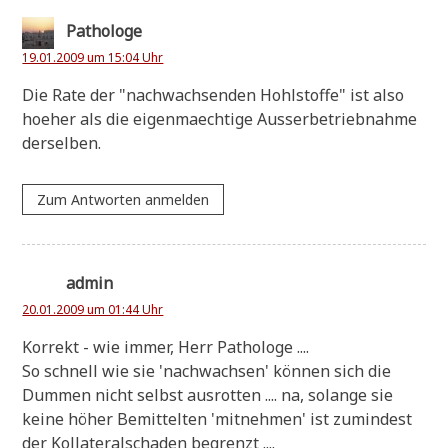
Pathologe
19.01.2009 um 15:04 Uhr
Die Rate der "nach­wach­sen­den Hohl­stof­fe" ist also
hoe­her als die eigen­maech­ti­ge Ausser­be­trieb­nah­me
derselben.
Zum Antworten anmelden
admin
20.01.2009 um 01:44 Uhr
Kor­rekt - wie immer, Herr Pathologe ....
So schnell wie sie 'nach­wach­sen' kön­nen sich die
Dum­men nicht selbst aus­rot­ten .... na, solan­ge sie
kei­ne höher Bemit­tel­ten 'mit­neh­men' ist zumin­dest
der Kol­la­te­ral­scha­den begrenzt ....