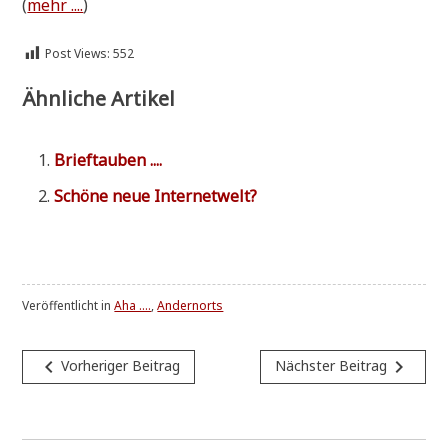
(
mehr ....
)
Post Views:
552
Ähnliche Artikel
Brief­tau­ben ....
Schö­ne neue Internetwelt?
Veröffentlicht in
Aha ....
,
Andernorts
Beitragsnavigation
navigate_before
navigate_next
Vorheriger Beitrag
Nächster Beitrag