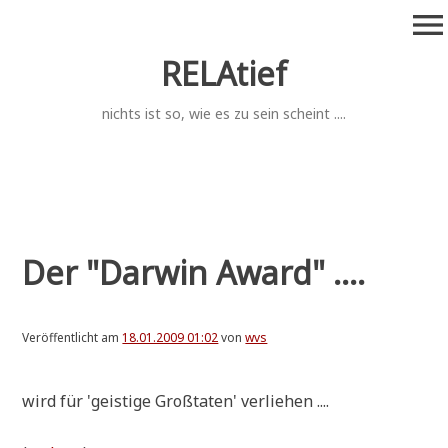
Zum
menu
Inhalt
springen
RELAtief
nichts ist so, wie es zu sein scheint ....
Der "Darwin Award" ....
Veröffentlicht am
18.01.2009 01:02
von
wvs
wird für 'gei­sti­ge Groß­ta­ten' verliehen ....