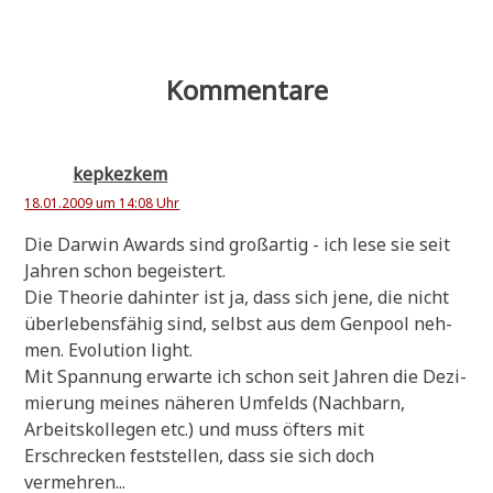
Kommentare
kepkezkem
18.01.2009 um 14:08 Uhr
Die Dar­win Awards sind groß­ar­tig - ich lese sie seit
Jah­ren schon begeistert.
Die Theo­rie dahin­ter ist ja, dass sich jene, die nicht
über­le­bens­fä­hig sind, selbst aus dem Gen­pool neh­
men. Evo­lu­ti­on light.
Mit Span­nung erwar­te ich schon seit Jah­ren die Dezi­
mie­rung mei­nes nähe­ren Umfelds (Nach­barn,
Arbeits­kol­le­gen etc.) und muss öfters mit
Erschrecken fest­stel­len, dass sie sich doch
vermehren...