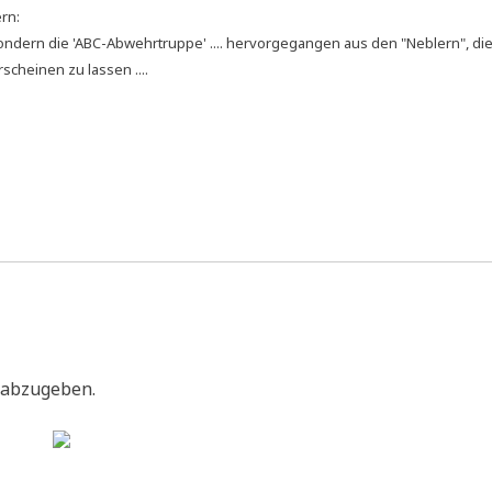
ern:
, son­dern die 'ABC-Abwehr­trup­pe' .... her­vor­ge­gan­gen aus den "Neb­lern", d
rschei­nen zu lassen ....
 abzugeben.