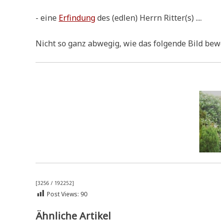
- eine
Erfin­dung
des (edlen) Herrn Ritter(s) ....
Nicht so ganz abwe­gig, wie das fol­gen­de Bild bew
[3256 / 192252]
Post Views:
90
Ähnliche Artikel