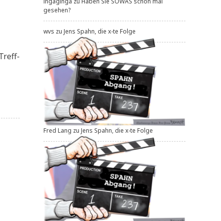
ingaginga
zu
Haben Sie SOWAS schon mal
gesehen?
wvs
zu
Jens Spahn, die x-te Folge
Treff­
Fred Lang
zu
Jens Spahn, die x-te Folge