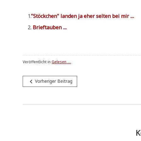
"
Stöck­chen" lan­den ja eher sel­ten bei mir ....
Brief­tau­ben ....
Veröffentlicht in
Gelesen ....
Beitragsnavigation
navigate_before
Vorheriger Beitrag
K