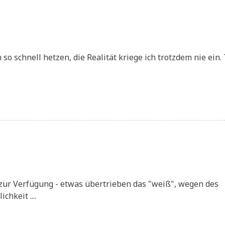
so schnell het­zen, die Rea­li­tät krie­ge ich trotz­dem nie ein. 
o zur Ver­fü­gung - etwas über­trie­ben das "weiß", wegen des
chkeit ....