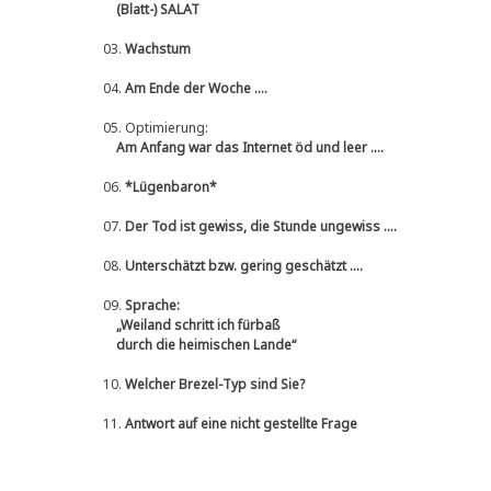
(Blatt-) SALAT
03.
Wachstum
04.
Am Ende der Woche ....
05.
Optimierung:
Am Anfang war das Internet öd und leer ....
06.
*Lügenbaron*
07.
Der Tod ist gewiss, die Stunde ungewiss ....
08.
Unterschätzt bzw. gering geschätzt ....
09.
Sprache:
„Weiland schritt ich fürbaß
durch die heimischen Lande“
10.
Welcher Brezel-Typ sind Sie?
11.
Antwort auf eine nicht gestellte Frage