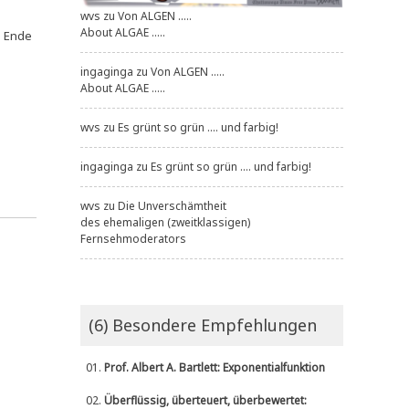
wvs
zu
Von ALGEN .....
About ALGAE .....
ie Ende
ingaginga
zu
Von ALGEN .....
About ALGAE .....
wvs
zu
Es grünt so grün .... und farbig!
ingaginga
zu
Es grünt so grün .... und farbig!
wvs
zu
Die Unverschämtheit
des ehemaligen (zweitklassigen)
Fernsehmoderators
(6) Besondere Empfehlungen
01.
Prof. Albert A. Bartlett: Exponentialfunktion
02.
Überflüssig, überteuert, überbewertet: