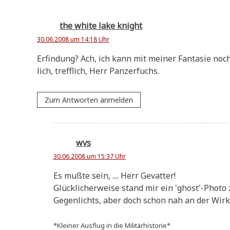
the white lake knight
30.06.2008 um 14:18 Uhr
Erfin­dung? Ach, ich kann mit mei­ner Fan­ta­sie noch 
lich, treff­lich, Herr Panzerfuchs.
Zum Antworten anmelden
wvs
30.06.2008 um 15:37 Uhr
Es muß­te sein, .... Herr Gevatter!
Glück­li­cher­wei­se stand mir ein 'ghost'-Phot
Gegen­lichts, aber doch schon nah an der Wirkli
*Klei­ner Aus­flug in die Militärhistorie*