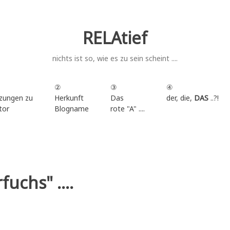
RELAtief
nichts ist so, wie es zu sein scheint ....
②
③
④
zungen zu
Herkunft
Das
der, die,
DAS
..?!
tor
Blogname
rote "A" ....
.
uchs" ....