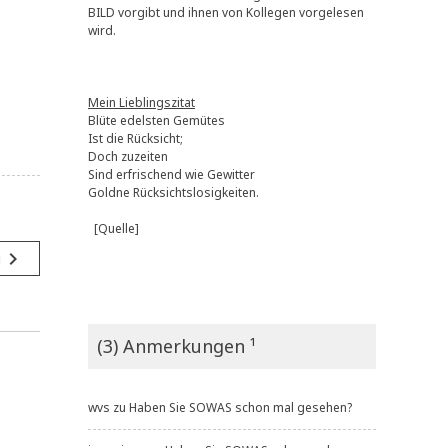
BILD vorgibt und ihnen von Kollegen vorgelesen
wird.
Mein Lieblingszitat
Blüte edelsten Gemütes
Ist die Rücksicht;
Doch zuzeiten
Sind erfrischend wie Gewitter
Goldne Rücksichtslosigkeiten.
[Quelle]
navigate_next
g
(3) Anmerkungen ¹
wvs
zu
Haben Sie SOWAS schon mal gesehen?