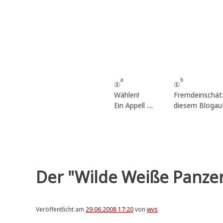
Zum
Inhalt
springen
a
b
①
①
Wählen!
Fremdeinschät
Ein Appell ....
diesem Blogau
Der "Wilde Weiße Panzerf
Veröffentlicht am
29.06.2008 17:20
von
wvs