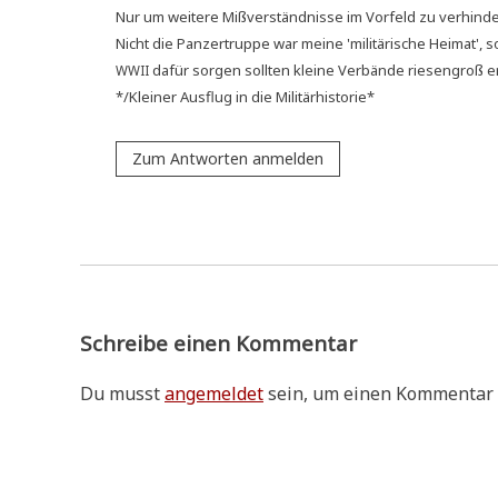
Nur um wei­te­re Miß­ver­ständ­nis­se im Vor­feld zu verhind
Nicht die Pan­zer­trup­pe war mei­ne 'mili­tä­ri­sche Hei­mat'
dafür sor­gen soll­ten klei­ne Ver­bän­de rie­sen­groß e
WWII
*/Kleiner Aus­flug in die Militärhistorie*
Zum Antworten anmelden
Schreibe einen Kommentar
Du musst
angemeldet
sein, um einen Kommentar