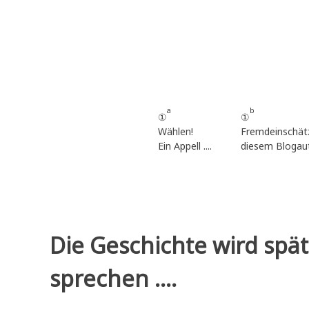
Zum
Inhalt
springen
a
b
①
①
Wählen!
Fremdeinschät
Ein Appell ....
diesem Blogau
Die Geschichte wird spät
sprechen ....