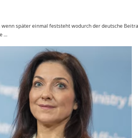
 wenn spä­ter ein­mal fest­steht wodurch der deut­sche Bei­tr
....