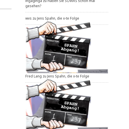
ingaginga
zu
Haben Sie SOWAS schon mal
gesehen?
wvs
zu
Jens Spahn, die x-te Folge
Fred Lang
zu
Jens Spahn, die x-te Folge