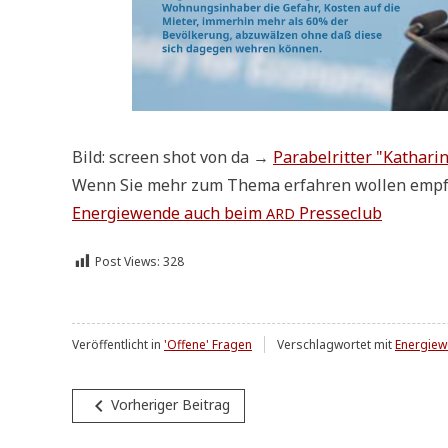
Bild: screen shot von da →
Para­bel­rit­ter "Katha­ri
Wenn Sie mehr zum The­ma erfah­ren wol­len emp­f
Ener­gie­wen­de auch beim
Presseclub
ARD
Post Views:
328
Veröffentlicht in
'Offene' Fragen
Verschlagwortet mit
Energiewe
Beitragsnavigation
navigate_before
Vorheriger Beitrag