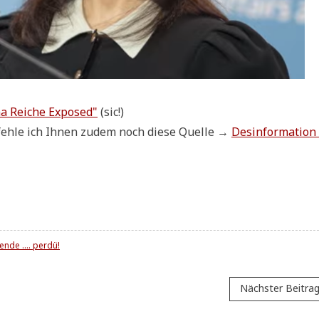
­na Rei­che Expo­sed"
(sic!)
eh­le ich Ihnen zudem noch die­se Quel­le →
Des­in­for­ma­ti­on
nde .... perdü!
Nächster Beitra