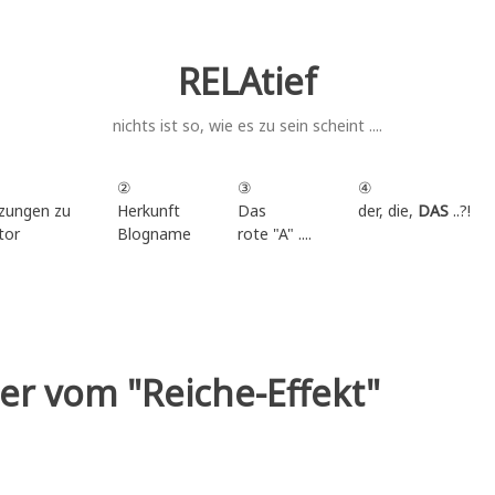
RELAtief
nichts ist so, wie es zu sein scheint ....
②
③
④
zungen zu
Herkunft
Das
der, die,
DAS
..?!
tor
Blogname
rote "A" ....
.
er vom "Reiche-Effekt"