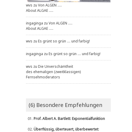
wvs
zu
Von ALGEN .....
About ALGAE .....
ingaginga
zu
Von ALGEN .....
About ALGAE .....
wvs
zu
Es grünt so grün .... und farbig!
ingaginga
zu
Es grünt so grün .... und farbig!
wvs
zu
Die Unverschämtheit
des ehemaligen (zweitklassigen)
Fernsehmoderators
(6) Besondere Empfehlungen
01.
Prof. Albert A. Bartlett: Exponentialfunktion
02.
Überflüssig, überteuert, überbewertet: