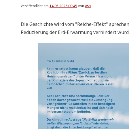
Veröffentlicht am
14.05.2026 00:45
von
wvs
Die Geschich­te wird vom "Rei­che-Effekt" spre­chen
Redu­zie­rung der Erd-Erwär­mung ver­hin­dert wurde 