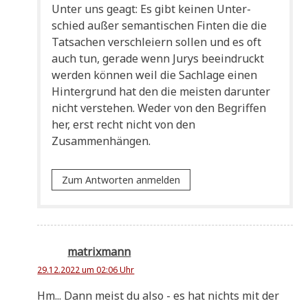
Unter uns geagt: Es gibt kei­nen Unter­
schied außer seman­ti­schen Fin­ten die die
Tat­sa­chen ver­schlei­ern sol­len und es oft
auch tun, gera­de wenn Jurys beein­druckt
wer­den kön­nen weil die Sach­la­ge einen
Hin­ter­grund hat den die mei­sten dar­un­ter
nicht ver­ste­hen. Weder von den Begrif­fen
her, erst recht nicht von den
Zusammenhängen.
Zum Antworten anmelden
matrixmann
29.12.2022 um 02:06 Uhr
Hm... Dann meist du also - es hat nichts mit der