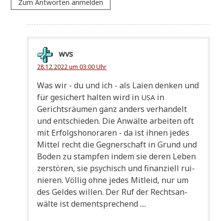
Zum Antworten anmelden
wvs
28.12.2022 um 03:00 Uhr
Was wir - du und ich - als Lai­en den­ken und
für gesi­chert hal­ten wird in
in
USA
Gerichts­räu­men ganz anders ver­han­delt
und ent­schie­den. Die Anwäl­te arbei­ten oft
mit Erfolgs­ho­no­ra­ren - da ist ihnen jedes
Mit­tel recht die Geg­ner­schaft in Grund und
Boden zu stamp­fen indem sie deren Leben
zer­stö­ren, sie psy­chisch und finan­zi­ell rui­
nie­ren. Völ­lig ohne jedes Mit­leid, nur um
des Gel­des wil­len. Der Ruf der Rechts­an­
wäl­te ist dementsprechend ....