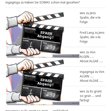
ingaginga
zu
Haben Sie SOWAS schon mal gesehen?
wvs
zu
Jens
Spahn, die x-te
Folge
Fred Lang
zu
Jens
Spahn, die x-te
Folge
wvs
zu
Von
ALGEN .....
About ALGAE .....
ingaginga
zu
Von
ALGEN .....
About ALGAE .....
wvs
zu
Es grünt
so grün .... und
farbig!
ingaginga
zu
Es grünt so grün .... und farbig!