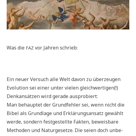
Was die
vor Jah­ren schrieb:
FAZ
Ein neu­er Ver­such alle Welt davon zu über­zeu­gen
Evo­lu­ti­on sei einer unter vie­len gleich­wer­ti­gen(!)
Denk­an­sät­zen wird gera­de ausprobiert:
Man behaup­tet der Grund­feh­ler sei, wenn nicht die
Bibel als Grund­la­ge und Erklä­rungs­an­satz gewählt
wer­de, son­dern fest­ge­stell­te Fak­ten, beweis­ba­re
Metho­den und Natur­ge­set­ze. Die sei­en doch unbe­