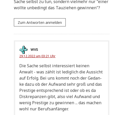
Sache selbst zu tun, son­dern viel­mehr nur "einer
woll­te unbe­dingt das Tau­zie­hen gewinnen"?
Zum Antworten anmelden
wvs
29.12.2022 um 03:21 Uhr
Die Sache selbst inter­es­siert kei­nen
Anwalt - was zählt ist ledig­lich die Aus­sicht
auf Erfolg. Bei uns kommt noch der Gedan­
ke dazu ob der Auf­wand sehr groß und das
Pre­sti­ge ent­spre­chend ist oder ob es da
Dis­kre­pan­zen gibt, also viel Auf­wand und
wenig Pre­sti­ge zu gewin­nen ... das machen
wohl nur Berufsanfänger.