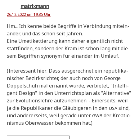
matrixmann
26.12.2022 um 19:35 Uhr
Hm... Ich ken­ne bei­de Begrif­fe in Ver­bin­dung mit­ein­
an­der, und das schon seit Jahren.
Eine Umeti­ket­tie­rung kann daher eigent­lich nicht
statt­fin­den, son­dern der Kram ist schon lang mit die­
sem Begrif­fen syn­onym für ein­an­der im Umlauf.
(Inter­es­sant hier: Dass aus­ge­rech­net ein repu­bli­ka­
ni­scher Bezirks­rich­ter, der auch noch von Geor­ge
Dop­pel­schuh mal ernannt wur­de, ver­bie­tet, "Intel­li­
gent Design" in den Unter­richts­plan als "Alter­na­ti­ve"
zur Evo­lu­ti­ons­leh­re auf­zu­neh­men. - Einer­seits, weil
ja die Repu­bli­ka­ner die Gläu­bi­ge­ren in den
sind,
USA
und ande­rer­seits, weil gera­de unter
der Krea­tio­
GWB
nis­mus Ober­was­ser bekom­men hat.)