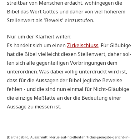
streit­bar von Men­schen erdacht, wohin­ge­gen die
Bibel das Wort Got­tes und daher von viel höhe­rem
Stel­len­wert als 'Beweis' einzustufen.
Nur um der Klar­heit willen:
Es han­delt sich um einen
Zir­kel­schluss
. Für Gläu­bi­ge
hat die Bibel viel­leicht die­sen Stel­len­wert, daher sol­
len sich alle gegen­tei­li­gen Vor­brin­gun­gen dem
unter­ord­nen. Was dabei völ­lig unter­drückt wird ist,
dass für die Aus­sa­gen der Bibel jeg­li­che Bewei­se
feh­len - und die sind nun ein­mal für Nicht-Gläu­bi­ge
die ein­zi­ge Meß­lat­te an der die Bedeu­tung einer
Aus­sa­ge zu mes­sen ist.
[Bei­trags­bild, Aus­schnitt: klerus-auf-hoellenfahrt-das-juengste-gericht-in-