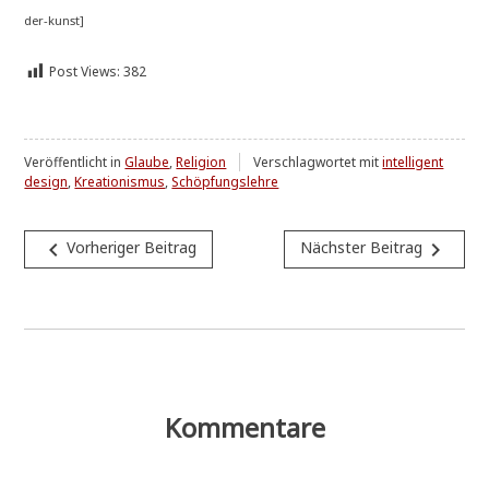
der-kunst]
Post Views:
382
Veröffentlicht in
Glaube
,
Religion
Verschlagwortet mit
intelligent
design
,
Kreationismus
,
Schöpfungslehre
Beitragsnavigation
navigate_before
navigate_next
Vorheriger Beitrag
Nächster Beitrag
Kommentare