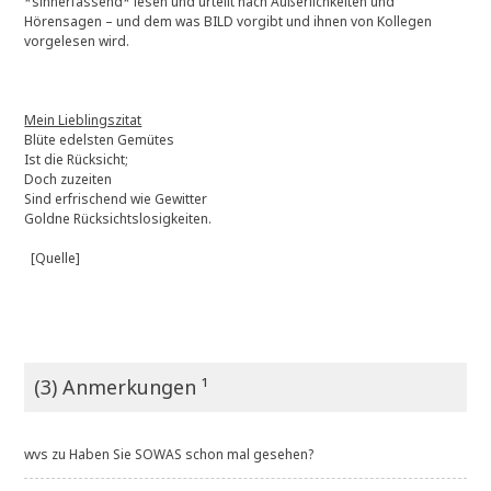
*sinnerfassend* lesen und urteilt nach Äußerlichkeiten und
Hörensagen – und dem was BILD vorgibt und ihnen von Kollegen
vorgelesen wird.
Mein Lieblingszitat
Blüte edelsten Gemütes
Ist die Rücksicht;
Doch zuzeiten
Sind erfrischend wie Gewitter
Goldne Rücksichtslosigkeiten.
[Quelle]
(3) Anmerkungen ¹
wvs
zu
Haben Sie SOWAS schon mal gesehen?