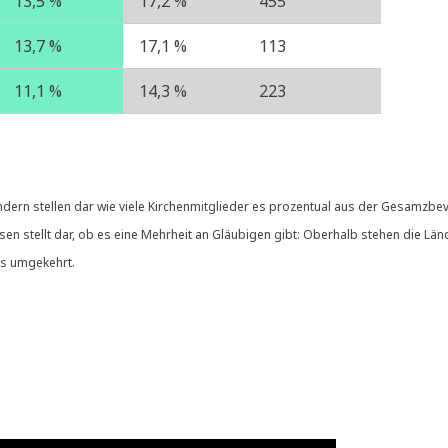
13,5 %
17,2 %
455
13,7 %
17,1 %
113
11,1 %
14,3 %
223
ern stel­len dar wie vie­le Kir­chen­mit­glie­der es pro­zen­tu­al aus der Gesamz­be­v
­sen stellt dar, ob es eine Mehr­heit an Gläu­bi­gen gibt: Ober­halb ste­hen die Län­
nis umgekehrt.