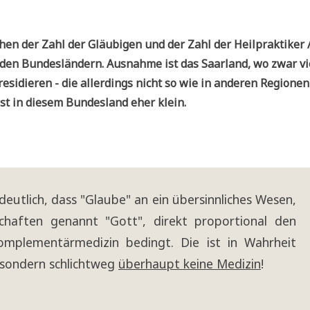
hen der Zahl der Gläu­bi­gen und der Zahl der Heil­prak­ti­ker 
den Bun­des­län­dern. Aus­nah­me ist das Saar­land, wo zwar vie
n resi­die­ren - die aller­dings nicht so wie in ande­ren Regio­ne
ist in die­sem Bun­des­land eher klein.
deut­lich, dass "Glau­be" an ein über­sinn­li­ches Wesen,
­schaf­ten genannt "Gott", direkt pro­por­tio­nal den
m­ple­men­tär­me­di­zin bedingt. Die ist in Wahr­heit
 son­dern schlicht­weg
über­haupt kei­ne Medi­zin
!