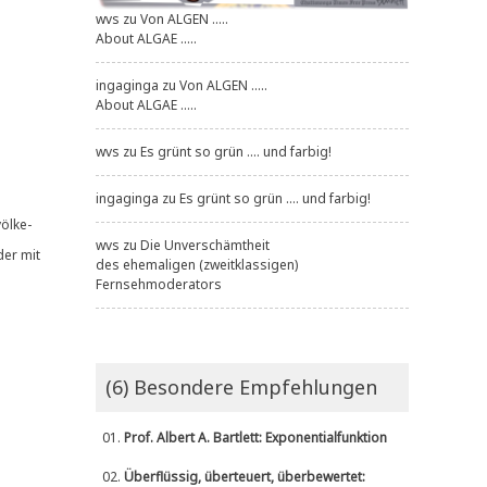
wvs
zu
Von ALGEN .....
About ALGAE .....
ingaginga
zu
Von ALGEN .....
About ALGAE .....
wvs
zu
Es grünt so grün .... und farbig!
ingaginga
zu
Es grünt so grün .... und farbig!
öl­ke­
wvs
zu
Die Unverschämtheit
der mit
des ehemaligen (zweitklassigen)
Fernsehmoderators
(6) Besondere Empfehlungen
01.
Prof. Albert A. Bartlett: Exponentialfunktion
02.
Überflüssig, überteuert, überbewertet: