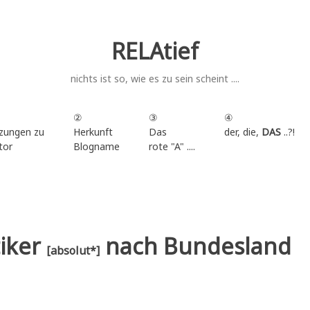
RELAtief
nichts ist so, wie es zu sein scheint ....
②
③
④
zungen zu
Herkunft
Das
der, die,
DAS
..?!
tor
Blogname
rote "A" ....
.
iker
nach Bundesland
[absolut*]