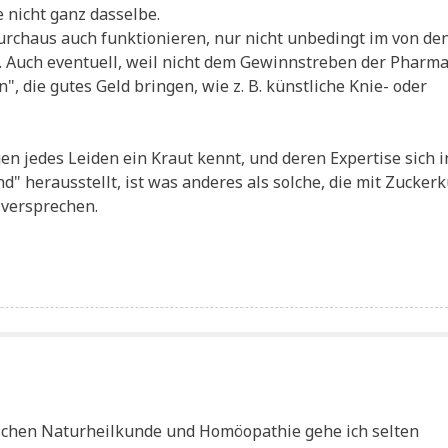
ie nicht ganz dasselbe.
durch­aus auch funk­tio­nie­ren, nur nicht unbe­dingt im von de
Auch even­tu­ell, weil nicht dem Gewinn­stre­ben der Phar­ma­
n", die gutes Geld brin­gen, wie z. B. künst­li­che Knie- oder
gen jedes Lei­den ein Kraut kennt, und deren Exper­ti­se sich i
nd" her­aus­stellt, ist was ande­res als sol­che, die mit Zucker­k
n versprechen.
schen Natur­heil­kun­de und Homöo­pa­thie gehe ich sel­ten