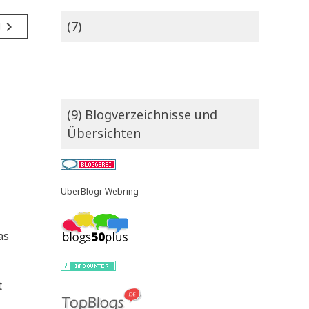
(7)
navigate_next
g
(9) Blogverzeichnisse und
Übersichten
UberBlogr Webring
as
t