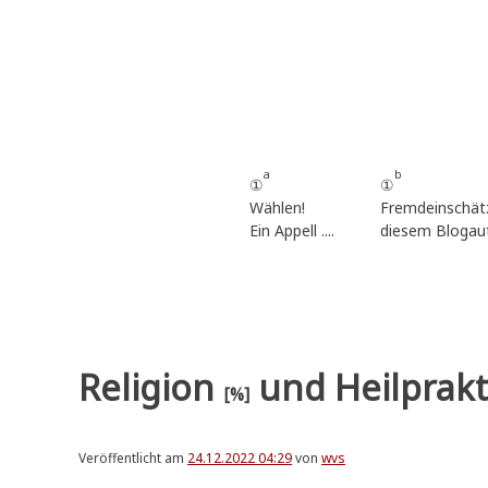
Zum
Inhalt
springen
a
b
①
①
Wählen!
Fremdeinschät
Ein Appell ....
diesem Blogau
Religion
und Heilprakt
[%]
Veröffentlicht am
24.12.2022 04:29
von
wvs