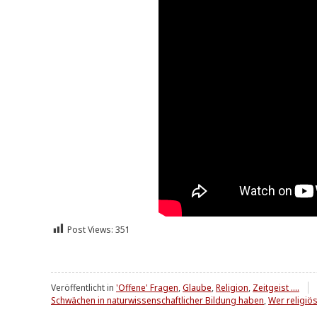
Post Views:
351
Veröffentlicht in
'Offene' Fragen
,
Glaube
,
Religion
,
Zeitgeist ....
Schwächen in naturwissenschaftlicher Bildung haben
,
Wer religiö