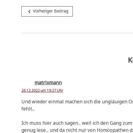
Beitragsnavigation
navigate_before
Vorheriger Beitrag
K
matrixmann
26.12.2022 um 19:27 Uhr
Und wie­der ein­mal machen sich die ungläu­igen 
fehlt...
Ich muss hier auch sagen... weil ich den Gang zum H
genug lese... und da nicht nur von Homöo­pa­then die