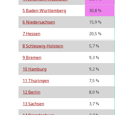
5 Baden-Würt­tem­berg
30,8 %
6 Nie­der­sach­sen
15,9 %
7 Hes­sen
20,5 %
8 Schles­wig-Hol­stein
5,7 %
9 Bre­men
9,3 %
10 Ham­burg
9,2 %
11 Thü­rin­gen
7,5 %
12 Ber­lin
8,0 %
13 Sach­sen
3,7 %