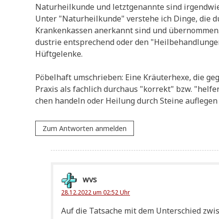
Natur­heil­kun­de und letzt­ge­nann­te sind irgend­w
Unter "Natur­heil­kun­de" ver­ste­he ich Din­ge, die 
Kran­ken­kas­sen aner­kannt sind und über­nom­men. 
du­strie ent­spre­chend oder den "Heil­be­hand­lun­ge
Hüftgelenke.
Pöbel­haft umschrie­ben: Eine Kräu­ter­he­xe, die ge
Pra­xis als fach­lich durch­aus "kor­rekt" bzw. "hel­fe
chen han­deln oder Hei­lung durch Stei­ne auf­le­ge
Zum Antworten anmelden
wvs
28.12.2022 um 02:52 Uhr
Auf die Tat­sa­che mit dem Unter­schied zwi­