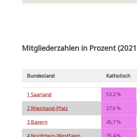
Mitgliederzahlen in Prozent (2021
Bundesland
Katholisch
53,2 %
1 Saar­land
2 Rhein­land-Pfalz
37,6 %
3 Bay­ern
45,7 %
4 Nord­rhein-West­fa­len
35,4 %