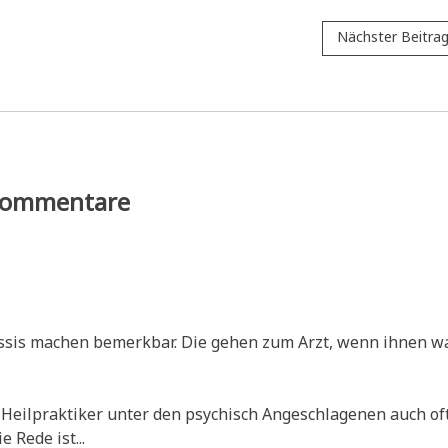
Nächster Beitra
ommentare
Ossis machen bemerk­bar. Die gehen zum Arzt, wenn ihnen w
eil­prak­ti­ker unter den psy­chisch Ange­schla­ge­nen auch of
 Rede ist...