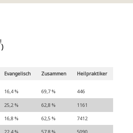
!
)
Evangelisch
Zusammen
Heilpraktiker
16,4 %
69,7 %
446
25,2 %
62,8 %
1161
16,8 %
62,5 %
7412
22,4 %
57,8 %
5090