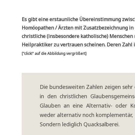
Es gibt eine erstaun­li­che Über­ein­stim­mung zwi­sc
Homöo­pa­then / Ärz­ten mit Zusatz­be­zeich­nung in 
christ­li­che (ins­be­son­de­re katho­li­sche) Men­sche
Heil­prak­ti­ker zu ver­trau­en schei­nen. Deren Zahl 
["click!" auf die Abbil­dung ver­grö­ßert]
Die bun­des­wei­ten Zah­len zei­gen sehr 
in den christ­li­chen Glau­bens­ge­mein
Glau­ben an eine Alter­na­tiv- oder Ko
weder alter­na­tiv noch kom­ple­men­tär,
Son­dern ledig­lich Quack­sal­be­rei.