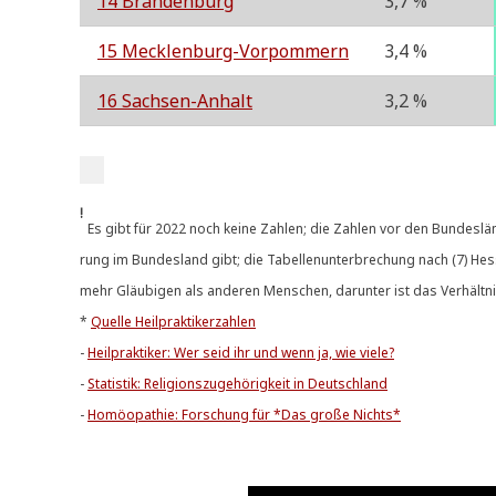
14 Bran­den­burg
3,7 %
15 Meck­len­burg-Vor­pom­mern
3,4 %
16 Sach­sen-Anhalt
3,2 %
!
Es gibt für 2022 noch kei­ne Zah­len; die Zah­len vor den Bun­des­län­d
rung im Bun­des­land gibt; die Tabel­len­un­ter­bre­chung nach (7) Hes
mehr Gläu­bi­gen als ande­ren Men­schen, dar­un­ter ist das Ver­hält­
*
Quel­le Heilpraktikerzahlen
-
Heil­prak­ti­ker: Wer seid ihr und wenn ja, wie viele?
-
Sta­ti­stik: Reli­gi­ons­zu­ge­hö­rig­keit in Deutschland
-
Homöo­pa­thie: For­schung für *Das gro­ße Nichts*