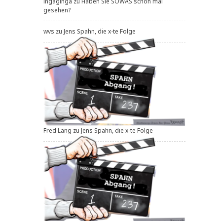
ingaginga
zu
Haben Sie SOWAS schon mal
gesehen?
wvs
zu
Jens Spahn, die x-te Folge
Fred Lang
zu
Jens Spahn, die x-te Folge