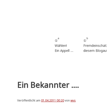
Zum
Inhalt
springen
a
b
①
①
Wählen!
Fremdeinschät
Ein Appell ....
diesem Blogau
Ein Bekannter ....
Veröffentlicht am
01.04.2011 00:20
von
wvs