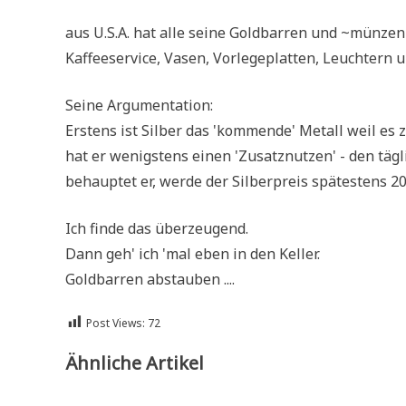
aus U.S.A. hat alle sei­ne Gold­bar­ren und ~mün­zen 
Kaf­fee­ser­vice, Vasen, Vor­le­ge­plat­ten, Leuch­tern
Sei­ne Argumentation:
Erstens ist Sil­ber das 'kom­men­de' Metall weil es 
hat er wenig­stens einen 'Zusatz­nut­zen' - den täg­li
behaup­tet er, wer­de der Sil­ber­preis spä­te­stens
Ich fin­de das überzeugend.
Dann geh' ich 'mal eben in den Keller.
Gold­bar­ren abstauben ....
Post Views:
72
Ähnliche Artikel