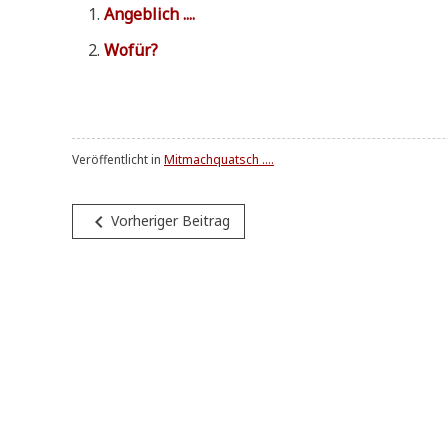
Angeb­lich ....
Wofür?
Veröffentlicht in
Mitmachquatsch ....
Beitragsnavigation
navigate_before
Vorheriger Beitrag