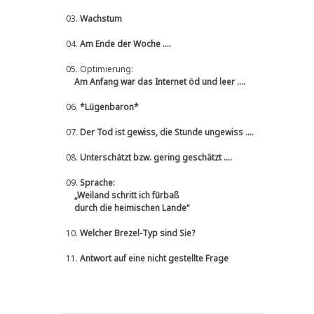
03.
Wachstum
04.
Am Ende der Woche ....
05.
Optimierung:
Am Anfang war das Internet öd und leer ....
06.
*Lügenbaron*
07.
Der Tod ist gewiss, die Stunde ungewiss ....
08.
Unterschätzt bzw. gering geschätzt ....
09.
Sprache:
„Weiland schritt ich fürbaß
durch die heimischen Lande“
10.
Welcher Brezel-Typ sind Sie?
11.
Antwort auf eine nicht gestellte Frage