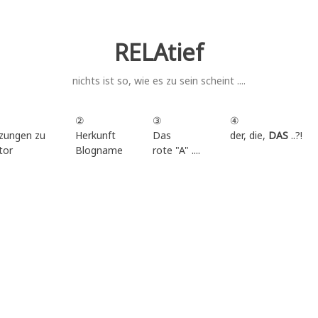
RELAtief
nichts ist so, wie es zu sein scheint ....
②
③
④
zungen zu
Herkunft
Das
der, die,
DAS
..?!
tor
Blogname
rote "A" ....
.