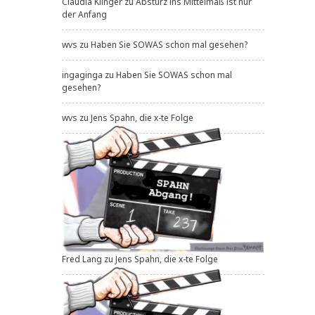
Claudia Klinger
zu
Absturz ins Mittelmaß ist nur
der Anfang
wvs
zu
Haben Sie SOWAS schon mal gesehen?
ingaginga
zu
Haben Sie SOWAS schon mal
gesehen?
wvs
zu
Jens Spahn, die x-te Folge
Fred Lang
zu
Jens Spahn, die x-te Folge