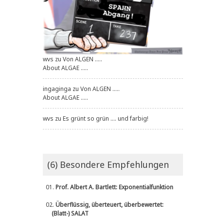
wvs
zu
Von ALGEN .....
About ALGAE .....
ingaginga
zu
Von ALGEN .....
About ALGAE .....
wvs
zu
Es grünt so grün .... und farbig!
(6) Besondere Empfehlungen
01.
Prof. Albert A. Bartlett: Exponentialfunktion
02.
Überflüssig, überteuert, überbewertet:
(Blatt-) SALAT