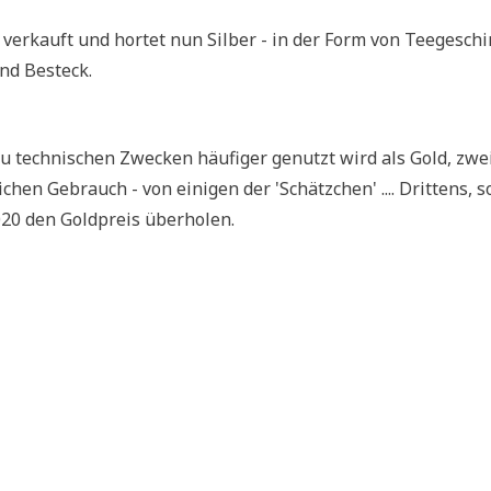
ver­kauft und hor­tet nun Sil­ber - in der Form von Tee­ge­schir
 und Besteck.
zu tech­ni­schen Zwecken häu­fi­ger genutzt wird als Gold, zwe
­chen Gebrauch - von eini­gen der 'Schätz­chen' .... Drit­tens, s
 2020 den Gold­preis überholen.