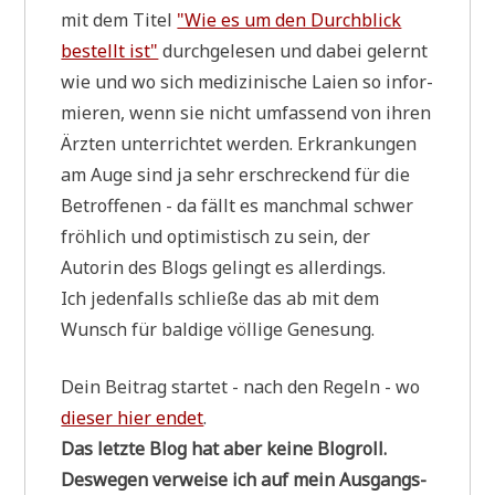
mit dem Titel
"Wie es um den Durch­blick
bestellt ist"
durch­ge­le­sen und dabei gelernt
wie und wo sich medi­zi­ni­sche Lai­en so infor­
mie­ren, wenn sie nicht umfas­send von ihren
Ärz­ten unter­rich­tet wer­den. Erkran­kun­gen
am Auge sind ja sehr erschreckend für die
Betrof­fe­nen - da fällt es manch­mal schwer
fröh­lich und opti­mi­stisch zu sein, der
Autorin des Blogs gelingt es allerdings.
Ich jeden­falls schlie­ße das ab mit dem
Wunsch für bal­di­ge völ­li­ge Genesung.
Dein Bei­trag star­tet - nach den Regeln - wo
die­ser hier endet
.
Das letz­te Blog hat aber kei­ne Blogroll.
Des­we­gen ver­wei­se ich auf mein Aus­gangs­