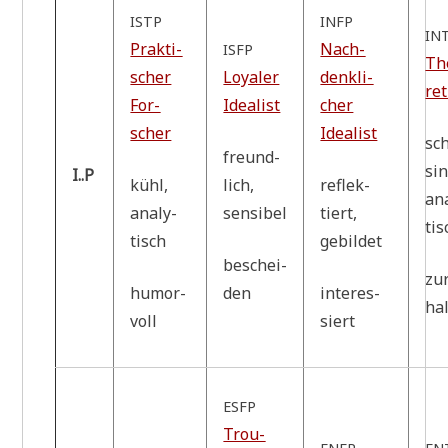
ISTP
INFP
IN
Prak­ti­
Nach­
ISFP
Th
scher
Loya­ler
denk­li­
re­
For­
Idealist
cher
scher
Idea­list
sc
freund­
sin
I..P
kühl,
lich,
reflek­
ana
ana­ly­
sen­si­bel
tiert,
tis
tisch
gebil­det
beschei­
zu
humor­
den
inter­es­
hal
voll
siert
ESFP
Trou­