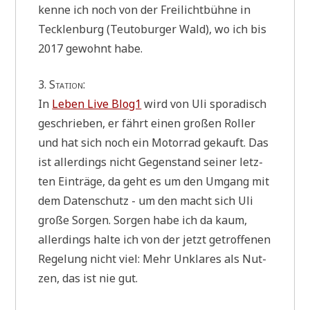
ken­ne ich noch von der Frei­licht­büh­ne in
Teck­len­burg (Teu­to­bur­ger Wald), wo ich bis
2017 gewohnt habe.
3. Sta­ti­on:
In
Leben Live Blog1
wird von Uli spo­ra­disch
geschrie­ben, er fährt einen gro­ßen Rol­ler
und hat sich noch ein Motor­rad gekauft. Das
ist aller­dings nicht Gegen­stand sei­ner letz­
ten Ein­trä­ge, da geht es um den Umgang mit
dem Daten­schutz - um den macht sich Uli
gro­ße Sor­gen. Sor­gen habe ich da kaum,
aller­dings hal­te ich von der jetzt getrof­fe­nen
Rege­lung nicht viel: Mehr Unkla­res als Nut­
zen, das ist nie gut.