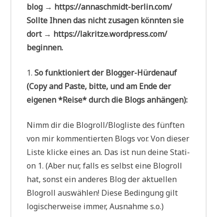
blog → https://annaschmidt-berlin.com/
Soll­te Ihnen das nicht zusa­gen könn­ten sie
dort → https://lakritze.wordpress.com/
beginnen.
1.
So funk­tio­niert der Blogger-Hürdenauf
(Copy and Paste, bit­te, und am Ende der
eige­nen *Rei­se* durch die Blogs anhängen):
Nimm dir die Blogroll/Blogliste des fünf­ten
von mir kom­men­tier­ten Blogs vor. Von die­ser
Liste klicke eines an. Das ist nun dei­ne Sta­ti­
on 1. (Aber nur, falls es selbst eine Blogroll
hat, sonst ein ande­res Blog der aktu­el­len
Blogroll aus­wäh­len! Die­se Bedin­gung gilt
logi­scher­wei­se immer, Aus­nah­me s.o.)