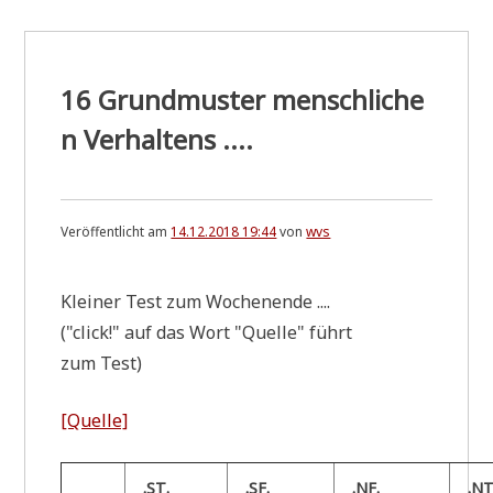
....
16 Grundmuster menschliche
n Verhaltens ....
Veröffentlicht am
14.12.2018 19:44
von
wvs
Klei­ner Test zum Wochenende ....
("click!" auf das Wort "Quel­le" führt
zum Test)
[Quel­le]
.
.
.
.
.
.
.
ST
SF
NF
N