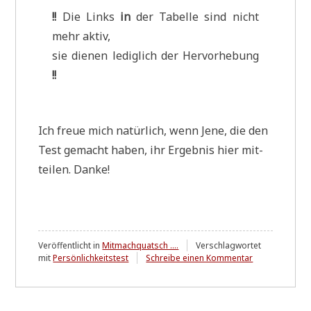
!!
Die Links
in
der Tabel­le sind nicht
mehr aktiv,
sie die­nen ledig­lich der Her­vor­he­bung
!!
Ich freue mich natür­lich, wenn Jene, die den
Test gemacht haben, ihr Ergeb­nis hier mit­
tei­len. Danke!
Veröffentlicht in
Mitmachquatsch ....
Verschlagwortet
zu
mit
Persönlichkeitstest
Schreibe einen Kommentar
16 Grundmuster