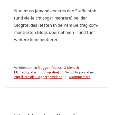
Nun muss jemand ande­res den Staf­fel­stab
(und viel­leicht sogar meh­re­re) bei der
Blogroll des letz­ten in dei­nem Bei­trag kom­
men­tier­ten Blogs über­neh­men – und fünf
wei­te­re kommentieren.
Veröffentlicht in
Bloggen
,
Mensch & Mensch
,
Mitmachquatsch ....
,
Projekt(-e)
Verschlagwortet mit
zu
Zug durch die Bloggergemeinde
6 Kommentare
Warum
eigentlich
nicht?