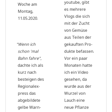
you­tube, gibt
Woche am
es meh­re­re
Mon­tag,
Vlogs die sich
11.05.2020.
mit der Zucht
von Gemü­se
aus Tei­len der
"
Wenn ich
gekauf­ten Pro­
schon 'mal
duk­te befas­sen.
Bahn fah­re"
,
Vor ein paar
dach­te ich als
Mona­ten hat­te
kurz nach
ich ein Video
bestei­gen des
gese­hen, da
Regio­nal­ex­
wur­de aus der
press das
Wur­zel von
abge­bil­de­te
Lauch eine
gel­be Warn­
neue Pflan­ze