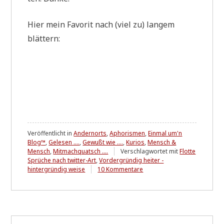
Hier mein Favo­rit nach (viel zu) lan­gem
blättern:
Veröffentlicht in
Andernorts
,
Aphorismen
,
Einmal um'n
Blog™
,
Gelesen ....
,
Gewußt wie ....
,
Kurios
,
Mensch &
Mensch
,
Mitmachquatsch ....
Verschlagwortet mit
Flotte
Sprüche nach twitter-Art
,
Vordergründig heiter -
zu
hintergründig weise
10 Kommentare
Tiefgründig?!