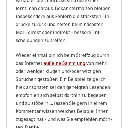
varia­bler die Ein­drücke sind desto mehr
lernt man dar­aus. Bekann­ter­ma­ßen blei­ben
ins­be­son­de­re aus Feh­lern die stärk­sten Ein­
drücke zurück und hel­fen beim näch­sten
Mal - direkt oder indi­rekt - bes­se­re Ent­
schei­dun­gen zu treffen.
Wie­der ein­mal bin ich beim Streif­zug durch
das Inter­net
auf eine Samm­lung
von mehr
oder weni­ger klu­gen und/oder wit­zi­gen
Sprü­chen gesto­ßen. Ein Bei­spiel zei­ge ich
hier, anson­sten sei den geneig­ten Lesen­den
emp­foh­len sich selbst dort­hin zu bege­ben
und zu stö­bern .... las­sen Sie gern in einem
Kom­men­tar wis­sen wel­ches Bei­spiel Ihnen
zuge­sagt hat - und was Sie emp­feh­len möch­
ten. Danke.