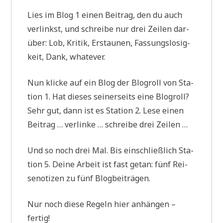
Lies im Blog 1 einen Bei­trag, den du auch
ver­linkst, und schrei­be nur drei Zei­len dar­
über: Lob, Kri­tik, Erstau­nen, Fas­sungs­lo­sig­
keit, Dank, whatever.
Nun klicke auf ein Blog der Blogroll von Sta­
ti­on 1. Hat die­ses sei­ner­seits eine Blogroll?
Sehr gut, dann ist es Sta­ti­on 2. Lese einen
Bei­trag … ver­lin­ke … schrei­be drei Zeilen …
Und so noch drei Mal. Bis ein­schließ­lich Sta­
ti­on 5. Dei­ne Arbeit ist fast getan: fünf Rei­
se­no­ti­zen zu fünf Blogbeiträgen.
Nur noch die­se Regeln hier anhän­gen –
fertig!