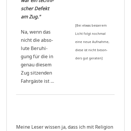
war ein tech­ni­
scher Defekt
am Zug."
[Bei etwas bes­se­rem
Na, wenn das
Licht folgt noch­mal
nicht die abso­
eine neue Auf­nah­me,
lu­te Beru­hi­
die­se ist nicht beson­
gung für die in
ders gut geraten]
genau die­sem
Zug sit­zen­den
Fahr­gä­ste ist ....
Mei­ne Leser wis­sen ja, dass ich mit Reli­gi­on