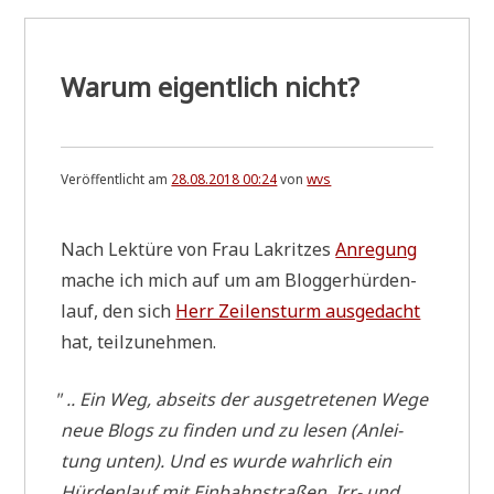
Warum eigentlich nicht?
Veröffentlicht am
28.08.2018 00:24
von
wvs
Nach Lek­tü­re von Frau Lakrit­zes
Anre­gung
mache ich mich auf um am Blog­ger­hür­den­
lauf, den sich
Herr Zeilen­sturm ausge­dacht
hat, teilzunehmen.
"
.. Ein Weg, abseits der ausge­tre­te­nen Wege
neue Blogs zu fin­den und zu lesen (Anlei­
tung unten). Und es wur­de wahr­lich ein
Hürden­lauf mit Einbahn­stra­ßen, Irr- und