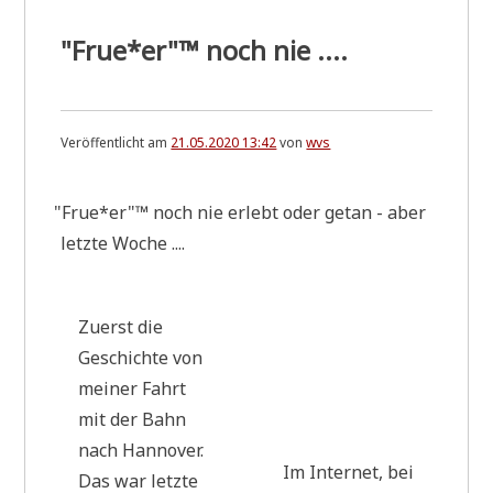
"Frue*er"™ noch nie ....
Veröffentlicht am
21.05.2020 13:42
von
wvs
"
Frue*er"™ noch nie erlebt oder getan - aber
letz­te Woche ....
Zuerst die
Geschich­te von
mei­ner Fahrt
mit der Bahn
nach Han­no­ver.
Im Inter­net, bei
Das war letz­te