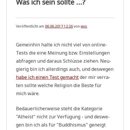
Was ich sein sollte ...?
Veröffentlicht am
06.06.2017 12:26
von
wvs
Gemein­hin hal­te ich nicht viel von online-
Tests die eine Mei­nung bzw. Ein­stel­lun­gen
abfra­gen und dar­aus Schlüs­se zie­hen. Neu­
gie­rig bin ich aller­dings auch, und des­we­gen
habe ich einen Test gemacht
der mir ver­ra­
ten soll­te wel­che Reli­gi­on die Beste für
mich wäre.
Bedau­er­li­cher­wei­se steht die Kate­go­rie
"Athe­ist" nicht zur Ver­fü­gung - und des­we­
gen bin ich als für "Bud­dhis­mus" geneigt