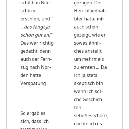
schild im Bild­
gezo­gen. Der
schirm
Herr bloed­bab­
erschien, und
"
b­ler hat­te mir
.. das fängt ja
auch schon
schon gut an!"
gezeigt, wie er
Das war rich­tig
sowas ähn­li­
gedacht, denn
ches anstellt
auch der Fern­
um mehr­mals
zug nach Nor­
zu ern­ten .... Da
den hat­te
ich ja stets
Verspätung.
skep­tisch bin
wenn ich sol­
che Geschich­
ten
So ergab es
sehe/lese/höre,
sich, dass ich
dach­te ich es