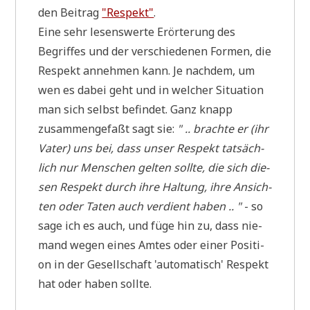
den Bei­trag
"Respekt"
.
Eine sehr lesens­wer­te Erör­te­rung des
Begrif­fes und der ver­schie­de­nen For­men, die
Respekt anneh­men kann. Je nach­dem, um
wen es dabei geht und in wel­cher Situa­ti­on
man sich selbst befin­det. Ganz knapp
zusam­men­ge­faßt sagt sie:
" .. brach­te er (ihr
Vater) uns bei, dass unser Respekt tat­säch­
lich nur Men­schen gel­ten soll­te, die sich die­
sen Respekt durch ihre Hal­tung, ihre Ansich­
ten oder Taten auch ver­dient haben .. "
- so
sage ich es auch, und füge hin zu, dass nie­
mand wegen eines Amtes oder einer Posi­ti­
on in der Gesell­schaft 'auto­ma­tisch' Respekt
hat oder haben sollte.