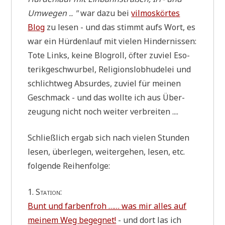
Umwe­gen .. "
war dazu bei
vil­mosk­ör­tes
Blog
zu lesen - und das stimmt aufs Wort, es
war ein Hür­den­lauf mit vie­len Hindernissen:
Tote Links, kei­ne Blogroll, öfter zuviel Eso­
te­rik­ge­schwur­bel, Reli­gi­ons­lob­hu­de­lei und
schlicht­weg Absur­des, zuviel für mei­nen
Geschmack - und das woll­te ich aus Über­
zeu­gung nicht noch wei­ter verbreiten ....
Schließ­lich ergab sich nach vie­len Stun­den
lesen, über­le­gen, wei­ter­ge­hen, lesen, etc.
fol­gen­de Reihenfolge:
1. Sta­ti­on:
Bunt und far­ben­froh …… was mir alles auf
mei­nem Weg begeg­net!
- und dort las ich