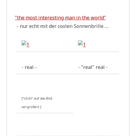
.
"
the most inte­re­st­ing man in the world"
- nur echt mit der coo­len Sonnenbrille ....
- real -
- "real" real -
["click!" auf das Bild
vergrößert.]