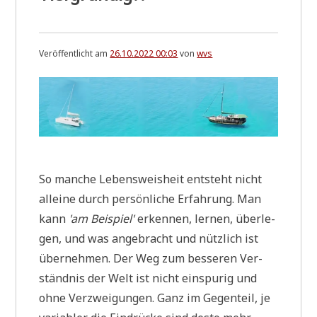
Veröffentlicht am
26.10.2022 00:03
von
wvs
So man­che Lebens­weis­heit ent­steht nicht
allei­ne durch per­sön­li­che Erfah­rung. Man
kann
'am Bei­spiel'
erken­nen, ler­nen, über­le­
gen, und was ange­bracht und nütz­lich ist
über­neh­men. Der Weg zum bes­se­ren Ver­
ständ­nis der Welt ist nicht ein­spu­rig und
ohne Ver­zwei­gun­gen. Ganz im Gegen­teil, je