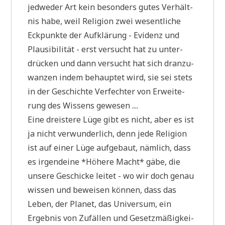
jed­we­der Art kein beson­ders gutes Ver­hält­
nis habe, weil Reli­gi­on zwei wesent­li­che
Eck­punk­te der Auf­klä­rung - Evi­denz und
Plau­si­bi­li­tät - erst ver­sucht hat zu unter­
drücken und dann ver­sucht hat sich dran­zu­
wan­zen indem behaup­tet wird, sie sei stets
in der Geschich­te Ver­fech­ter von Erwei­te­
rung des Wis­sens gewesen ....
Eine drei­ste­re Lüge gibt es nicht, aber es ist
ja nicht ver­wun­der­lich, denn jede Reli­gi­on
ist auf einer Lüge auf­ge­baut, näm­lich, dass
es irgend­ei­ne *Höhe­re Macht* gäbe, die
unse­re Geschicke lei­tet - wo wir doch genau
wis­sen und bewei­sen kön­nen, dass das
Leben, der Pla­net, das Uni­ver­sum, ein
Ergeb­nis von Zufäl­len und Gesetz­mä­ßig­kei­