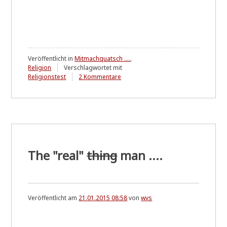
Veröffentlicht in
Mitmachquatsch ....
,
Religion
Verschlagwortet mit
zu
Religionstest
2 Kommentare
Was
ich
sein
sollte
...?
The "real"
thing
man ....
Veröffentlicht am
21.01.2015 08:58
von
wvs