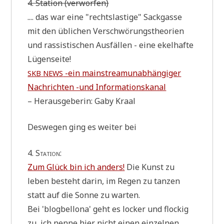
4. Sta­ti­on (ver­wor­fen)
.... das war eine "rechts­la­sti­ge" Sack­gas­se
mit den übli­chen Ver­schwö­rungs­theo­rien
und ras­si­sti­schen Aus­fäl­len - eine ekel­haf­te
Lügenseite!
-ein main­strea­m­un­ab­hän­gi­ger
SKB
NEWS
Nach­rich­ten -und Informationskanal
– Her­aus­ge­be­rin: Gaby Kraal
Des­we­gen ging es wei­ter bei
4. Sta­ti­on:
Zum Glück bin ich anders!
Die Kunst zu
leben besteht dar­in, im Regen zu tan­zen
statt auf die Son­ne zu warten.
Bei 'blog­bel­lo­na' geht es locker und flockig
zu, ich nen­ne hier nicht einen ein­zel­nen