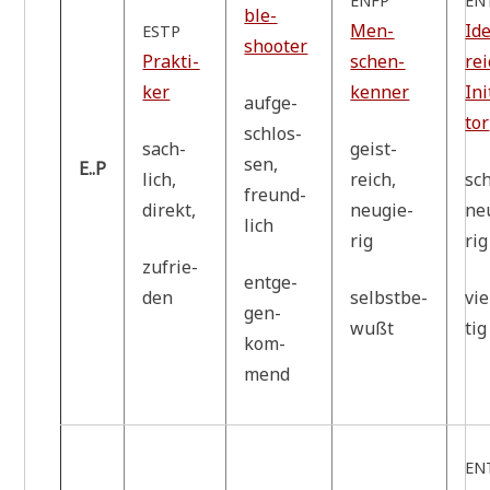
ENFP
EN
ble­
Men­
Id
ESTP
shoo­ter
Prak­ti­
schen­
rei
ker
ken­ner
Ini
auf­ge­
tor
schlos­
sach­
geist­
sen,
E..P
lich,
reich,
sch
freund­
direkt,
neu­gie­
neu
lich
rig
rig
zufrie­
ent­ge­
den
selbst­be­
vie
gen­
wußt
tig
kom­
mend
EN