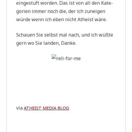
ein­ge­stuft wor­den. Das ist von all den Kate­
go­rien immer noch die, der ich zunei­gen
wür­de wenn ich eben nicht Athe­ist wäre.
Schau­en Sie selbst mal nach, und ich wüß­te
gern wo Sie lan­den, Danke.
via
ATHEIST
MEDIA
BLOG