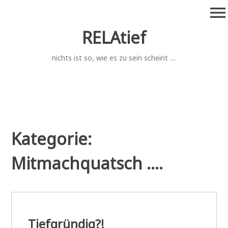
Zum
menu
Inhalt
springen
RELAtief
nichts ist so, wie es zu sein scheint ....
Kategorie:
Mitmachquatsch ....
Tiefgründig?!