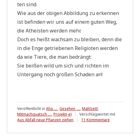
ten sind.
Wie aus der obi­gen Abbil­dung zu erken­nen
ist befin­den wir uns auf einem guten Weg,
die Athe­isten wer­den mehr.
Doch es heißt wach­sam zu blei­ben, denn die
in die Enge getrie­be­nen Reli­gio­ten wer­den
da wie Tie­re, die man bedrängt:
Sie bei­ßen wild um sich und rich­ten im
Unter­gang noch gro­ßen Scha­den an!
Veröffentlicht in
Aha ....
,
Gesehen ....
,
Mahlzeit!
,
Mitmachquatsch ....
,
Projekt(-e)
Verschlagwortet mit
zu
Aus Abfall neue Pflanzen ziehen
11 Kommentare
"Frue*er"™
noch
nie