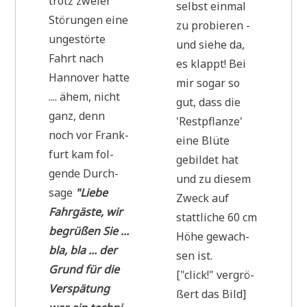
trotz zwei­er
selbst ein­mal
Stö­run­gen eine
zu pro­bie­ren -
unge­stör­te
und sie­he da,
Fahrt nach
es klappt! Bei
Han­no­ver hat­te
mir sogar so
.... ähem, nicht
gut, dass die
ganz, denn
'Rest­pflan­ze'
noch vor Frank­
eine Blü­te
furt kam fol­
gebil­det hat
gen­de Durch­
und zu die­sem
sa­ge
"Lie­be
Zweck auf
Fahr­gä­ste, wir
statt­li­che 60 cm
begrü­ßen Sie ...
Höhe gewach­
bla, bla ... der
sen ist.
Grund für die
["click!" ver­grö­
Ver­spä­tung
ßert das Bild]