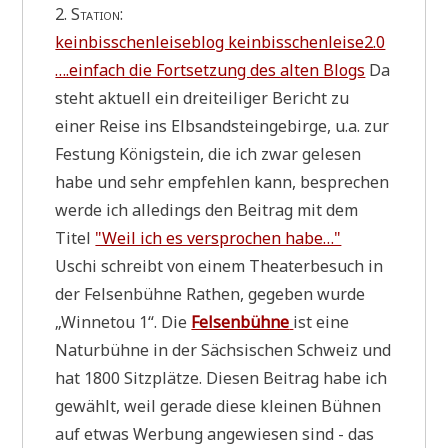
2. Sta­ti­on:
kein­biss­chen­lei­se­blog keinbisschenleise2.0
….ein­fach die Fort­set­zung des alten Blogs
Da
steht aktu­ell ein drei­tei­li­ger Bericht zu
einer Rei­se ins Elb­sand­stein­ge­bir­ge, u.a. zur
Festung König­stein, die ich zwar gele­sen
habe und sehr emp­feh­len kann, bespre­chen
wer­de ich alle­dings den Bei­trag mit dem
Titel
"Weil ich es ver­spro­chen habe…"
Uschi schreibt von einem Thea­ter­be­such in
der Fel­sen­büh­ne Rathen, gege­ben wur­de
„Win­ne­tou 1“. Die
Fel­sen­büh­ne
ist eine
Natur­büh­ne in der Säch­si­schen Schweiz und
hat 1800 Sitz­plät­ze. Die­sen Bei­trag habe ich
gewählt, weil gera­de die­se klei­nen Büh­nen
auf etwas Wer­bung ange­wie­sen sind - das