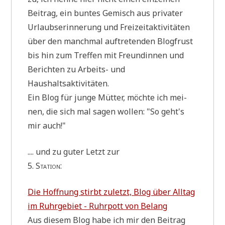
Bei­trag, ein bun­tes Gemisch aus pri­va­ter
Urlaubs­er­in­ne­rung und Frei­zeit­ak­ti­vi­tä­ten
über den manch­mal auf­tre­ten­den Blog­frust
bis hin zum Tref­fen mit Freun­din­nen und
Berich­ten zu Arbeits- und
Haushaltsaktivitäten.
Ein Blog für jun­ge Müt­ter, möch­te ich mei­
nen, die sich mal sagen wol­len: "So geht's
mir auch!"
.... und zu guter Letzt zur
5. Sta­ti­on:
Die Hoff­nung stirbt zuletzt, Blog über All­tag
im Ruhr­ge­biet - Ruhr­pott von Belang
Aus die­sem Blog habe ich mir den Bei­trag