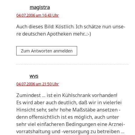
magistra
04.07.2006 um 16:43 Uhr
Auch die­ses Bild: Köst­lich. Ich schät­ze nun unse­
re deut­schen Apo­the­ken mehr...:-)
Zum Antworten anmelden
wvs
04.07.2006 um 21:50 Uhr
Zumin­dest .... ist ein Kühl­schrank vorhanden!
Es wird aber auch deut­lich, daß wir in vie­ler­lei
Hin­sicht sehr, sehr hohe Maß­stä­be anset­zen -
denn offen­sicht­lich ist es mög­lich, auch unter
sehr viel ein­fa­che­ren Bedin­gun­gen eine Arz­nei­
vor­rats­hal­tung und -ver­sor­gung zu betreiben ....