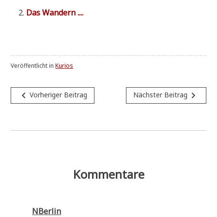
Das Wan­dern ....
Veröffentlicht in
Kurios
Beitragsnavigation
navigate_before
navigate_next
Vorheriger Beitrag
Nächster Beitrag
Kommentare
NBerlin