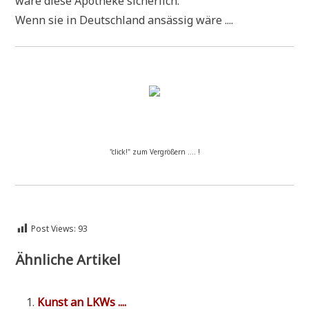
wäre die­se Apo­the­ke sicherlich.
Wenn sie in Deutsch­land ansäs­sig wäre ....
"click!" zum Vergrößern .... !
Post Views:
93
Ähnliche Artikel
Kunst an LKWs ....