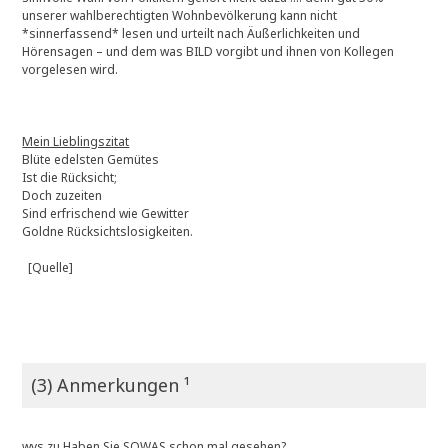
unserer wahlberechtigten Wohnbevölkerung kann nicht
*sinnerfassend* lesen und urteilt nach Äußerlichkeiten und
Hörensagen – und dem was BILD vorgibt und ihnen von Kollegen
vorgelesen wird.
Mein Lieblingszitat
Blüte edelsten Gemütes
Ist die Rücksicht;
Doch zuzeiten
Sind erfrischend wie Gewitter
Goldne Rücksichtslosigkeiten.
[Quelle]
(3) Anmerkungen ¹
wvs
zu
Haben Sie SOWAS schon mal gesehen?