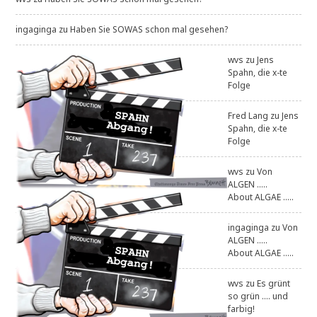
ingaginga
zu
Haben Sie SOWAS schon mal gesehen?
wvs
zu
Jens
Spahn, die x-te
Folge
Fred Lang
zu
Jens
Spahn, die x-te
Folge
wvs
zu
Von
ALGEN .....
About ALGAE .....
ingaginga
zu
Von
ALGEN .....
About ALGAE .....
wvs
zu
Es grünt
so grün .... und
farbig!