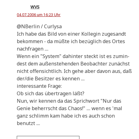
wvs
04.07.2006 um 16:23 Uhr
@NBerlin / Curlysa
Ich habe das Bild von einer Kol­le­gin zuge­sandt
bekom­men - da müß­te ich bezüg­lich des Ortes
nachfragen ....
Wenn ein "System" dahin­ter steckt ist es zumin­
dest dem außen­ste­hen­den Beob­ach­ter zunächst
nicht offen­sicht­lich. Ich gehe aber davon aus, daß
der/die Besit­zer es kennen ....
inter­es­san­te Frage:
Ob sich das über­tra­gen läßt?
Nun, wir ken­nen da das Sprich­wort "Nur das
Genie beherrscht das Cha­os!" .... wenn es 'mal
ganz schlimm kam habe ich es auch schon
benutzt ....