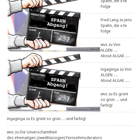
Spahn, die x-te
Folge
Fred Lang
zu
Jens
Spahn, die x-te
Folge
wvs
zu
Von
ALGEN .....
About ALGAE .....
ingaginga
zu
Von
ALGEN .....
About ALGAE .....
wvs
zu
Es grünt
so grün .... und
farbig!
ingaginga
zu
Es grünt so grün .... und farbig!
wvs
zu
Die Unverschämtheit
des ehemaligen (zweitklassigen) Fernsehmoderators