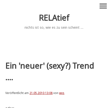
Zum
menu
Inhalt
springen
RELAtief
nichts ist so, wie es zu sein scheint ....
Ein 'neuer' (sexy?) Trend
....
Veröffentlicht am
21.05.2010 13:08
von
wvs