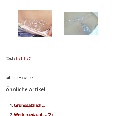
[Quel­le
Bild1
;
Bild2
]
Post Views:
77
Ähnliche Artikel
Grund­sätz­lich ....
Wei­ter­ge­dacht .... (2)