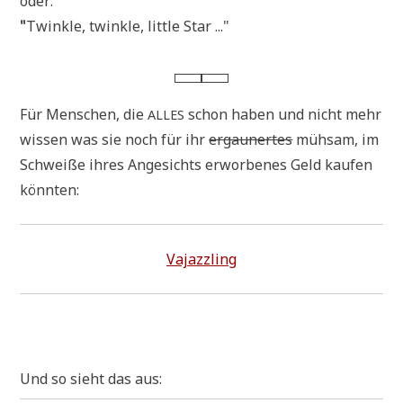
oder:
"
Twink­le, twink­le, litt­le Star ..."
Für Men­schen, die
schon haben und nicht mehr
ALLES
wis­sen was sie noch für ihr
ergau­ner­tes
müh­sam, im
Schwei­ße ihres Ange­sichts erwor­be­nes Geld kau­fen
könnten:
Vajazz­ling
Und so sieht das aus: