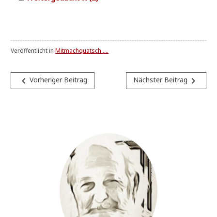
Veröffentlicht in
Mitmachquatsch ....
Beitragsnavigation
navigate_before
navigate_next
Vorheriger Beitrag
Nächster Beitrag