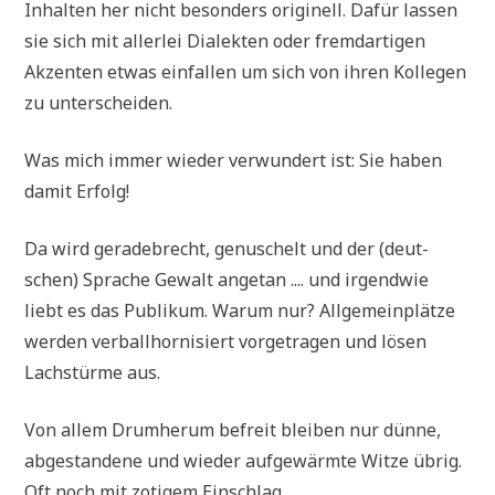
Inhal­ten her nicht beson­ders ori­gi­nell. Dafür las­sen
sie sich mit aller­lei Dia­lek­ten oder fremd­ar­ti­gen
Akzen­ten etwas ein­fal­len um sich von ihren Kol­le­gen
zu unterscheiden.
Was mich immer wie­der ver­wun­dert ist: Sie haben
damit Erfolg!
Da wird gera­de­brecht, genu­schelt und der (deut­
schen) Spra­che Gewalt ange­tan .... und irgend­wie
liebt es das Publi­kum. War­um nur? All­ge­mein­plät­ze
wer­den ver­ball­hor­ni­siert vor­ge­tra­gen und lösen
Lach­stür­me aus.
Von allem Drum­her­um befreit blei­ben nur dün­ne,
abge­stan­de­ne und wie­der auf­ge­wärm­te Wit­ze übrig.
Oft noch mit zoti­gem Einschlag.