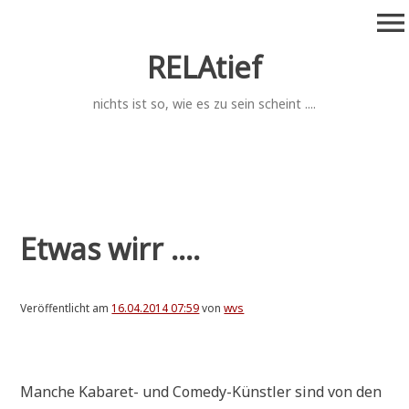
Zum
menu
Inhalt
springen
RELAtief
nichts ist so, wie es zu sein scheint ....
Etwas wirr ....
Veröffentlicht am
16.04.2014 07:59
von
wvs
.
Man­che Kaba­ret- und Come­dy-Künst­ler sind von den