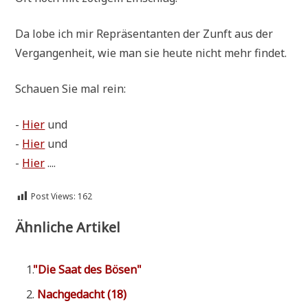
Da lobe ich mir Reprä­sen­tan­ten der Zunft aus der
Ver­gan­gen­heit, wie man sie heu­te nicht mehr findet.
Schau­en Sie mal rein:
-
Hier
und
-
Hier
und
-
Hier
....
Post Views:
162
Ähnliche Artikel
"
Die Saat des Bösen"
Nach­ge­dacht (18)