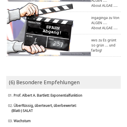
ALGEN .....
About ALGAE .....
ingaginga
zu
Von
ALGEN .....
About ALGAE .....
wvs
zu
Es grünt
so grün .... und
farbig!
(6) Besondere Empfehlungen
01.
Prof. Albert A. Bartlett: Exponentialfunktion
02.
Überflüssig, überteuert, überbewertet:
(Blatt-) SALAT
03.
Wachstum