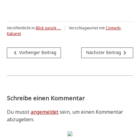
Veröffentlicht in
Blick zurück ....
Verschlagwortet mit
Comedy
,
Kabaret
Beitragsnavigation
navigate_before
navigate_next
Vorheriger Beitrag
Nächster Beitrag
Schreibe einen Kommentar
Du musst
angemeldet
sein, um einen Kommentar
abzugeben.