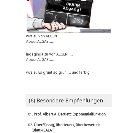
wvs
zu
Von ALGEN .....
About ALGAE .....
ingaginga
zu
Von ALGEN .....
About ALGAE .....
wvs
zu
Es grünt so grün .... und farbig!
(6) Besondere Empfehlungen
01.
Prof. Albert A. Bartlett: Exponentialfunktion
02.
Überflüssig, überteuert, überbewertet:
(Blatt-) SALAT