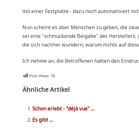
mit einer Fest­plat­te - dazu noch auto­ma­ti­siert mi
Nun scheint es aber Men­schen zu geben, die zwar 
sei eine "schmücken­de Bei­ga­be" des Her­stel­lers, g
die sich nach­her wun­dern, war­um nichts auf die­ser
Ich neh­me an, die Betrof­fe­nen hat­ten den Ein­dr
Post Views:
76
Ähnliche Artikel
Schon erlebt - "déjà vue" ....
Es gibt ....