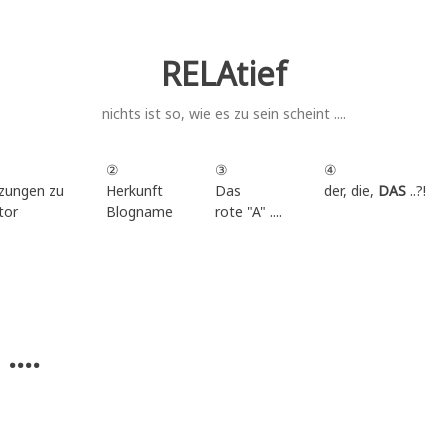
RELAtief
nichts ist so, wie es zu sein scheint ....
②
③
④
zungen zu
Herkunft
Das
der, die,
DAS
..?!
tor
Blogname
rote "A" ....
.
...