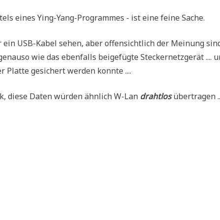
t­tels eines Ying-Yang-Pro­gram­mes - ist eine fei­ne Sache.
ein USB-Kabel sehen, aber offen­sicht­lich der Mei­nung sin
enau­so wie das eben­falls bei­gefüg­te Stecker­netz­ge­rät .... 
 Plat­te gesi­chert wer­den konnte ....
uck, die­se Daten wür­den ähn­lich W-Lan
draht­los
übertragen ...