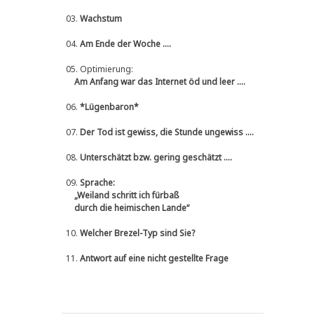
03.
Wachstum
04.
Am Ende der Woche ....
05.
Optimierung:
Am Anfang war das Internet öd und leer ....
06.
*Lügenbaron*
07.
Der Tod ist gewiss, die Stunde ungewiss ....
08.
Unterschätzt bzw. gering geschätzt ....
09.
Sprache:
„Weiland schritt ich fürbaß
durch die heimischen Lande“
10.
Welcher Brezel-Typ sind Sie?
11.
Antwort auf eine nicht gestellte Frage