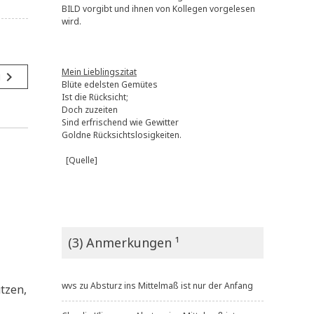
BILD vorgibt und ihnen von Kollegen vorgelesen
wird.
Mein Lieblingszitat
navigate_next
g
Blüte edelsten Gemütes
Ist die Rücksicht;
Doch zuzeiten
Sind erfrischend wie Gewitter
Goldne Rücksichtslosigkeiten.
[Quelle]
(3) Anmerkungen ¹
wvs
zu
Absturz ins Mittelmaß ist nur der Anfang
t­zen,