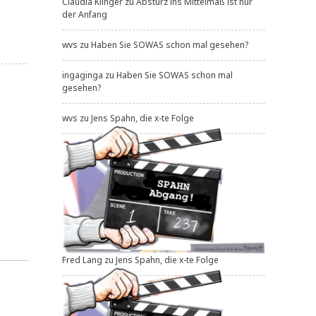
Claudia Klinger
zu
Absturz ins Mittelmaß ist nur
der Anfang
wvs
zu
Haben Sie SOWAS schon mal gesehen?
ingaginga
zu
Haben Sie SOWAS schon mal
gesehen?
wvs
zu
Jens Spahn, die x-te Folge
Fred Lang
zu
Jens Spahn, die x-te Folge