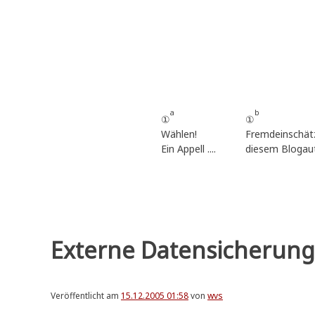
Zum
Inhalt
springen
a
b
①
①
Wählen!
Fremdeinschät
Ein Appell ....
diesem Blogau
Externe Datensicherung .
Veröffentlicht am
15.12.2005 01:58
von
wvs