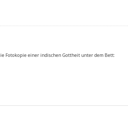
ie Foto­ko­pie einer indi­schen Gott­heit unter dem Bett: