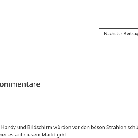
Nächster Beitra
ommentare
n Han­dy und Bild­schirm wür­den vor den bösen Strah­len schü
mer es auf die­sem Markt gibt.