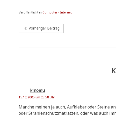
Veröffentlicht in
Computer - Internet
Beitragsnavigation
navigate_before
Vorheriger Beitrag
K
kinomu
15.12.2005 um 23:58 Uhr
Man­che mei­nen ja auch, Auf­kle­ber oder Stei­ne a
oder Strah­len­schutz­ma­trat­zen, oder was auch im