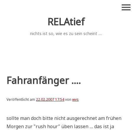
Zum
menu
Inhalt
springen
RELAtief
nichts ist so, wie es zu sein scheint ....
Fahranfänger ....
Veröffentlicht am
22.02.2007 17:54
von
wvs
soll­te man doch bit­te nicht aus­ge­rech­net am frü­hen
Mor­gen zur "rush hour" üben las­sen .... das ist ja