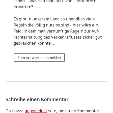
schon .... was soll man auch von Fahr­leh­rern
erwarten?
Es gibt in unse­rem Land so unend­lich vie­le
Regeln die völ­lig nutz­los sind - hier wäre ein
Feld, in dem man ver­nünf­ti­ge Regeln zur Auf­
recht­erhal­tung des Ver­kehrs­flus­ses sicher gut
gebrau­chen könnte ....
Zum Antworten anmelden
Schreibe einen Kommentar
Du musst
angemeldet
sein, um einen Kommentar