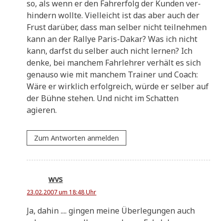
so, als wenn er den Fahr­erfolg der Kun­den ver­
hin­dern woll­te. Viel­leicht ist das aber auch der
Frust dar­über, dass man sel­ber nicht teil­neh­men
kann an der Ral­lye Paris-Dakar? Was ich nicht
kann, darfst du sel­ber auch nicht ler­nen? Ich
den­ke, bei man­chem Fahr­leh­rer ver­hält es sich
genau­so wie mit man­chem Trai­ner und Coach:
Wäre er wirk­lich erfolg­reich, wür­de er sel­ber auf
der Büh­ne ste­hen. Und nicht im Schat­ten
agieren.
Zum Antworten anmelden
wvs
23.02.2007 um 18:48 Uhr
Ja, dahin .... gin­gen mei­ne Über­le­gun­gen auch