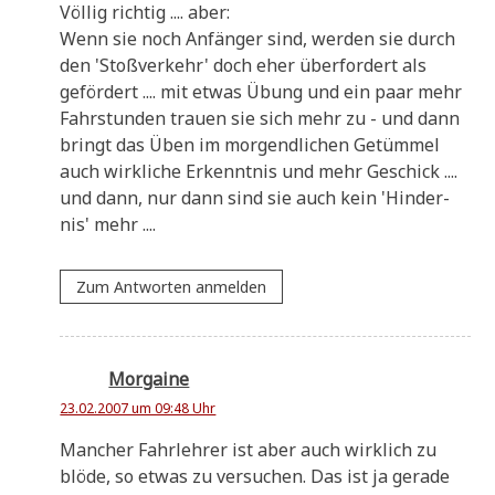
Völ­lig rich­tig .... aber:
Wenn sie noch Anfän­ger sind, wer­den sie durch
den 'Stoß­ver­kehr' doch eher über­for­dert als
geför­dert .... mit etwas Übung und ein paar mehr
Fahr­stun­den trau­en sie sich mehr zu - und dann
bringt das Üben im mor­gend­li­chen Getüm­mel
auch wirk­li­che Erkennt­nis und mehr Geschick ....
und dann, nur dann sind sie auch kein 'Hin­der­
nis' mehr ....
Zum Antworten anmelden
Morgaine
23.02.2007 um 09:48 Uhr
Man­cher Fahr­leh­rer ist aber auch wirk­lich zu
blö­de, so etwas zu ver­su­chen. Das ist ja gera­de