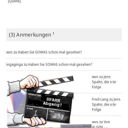
[Quelle]
(3) Anmerkungen ¹
wvs
zu
Haben Sie SOWAS schon mal gesehen?
ingaginga
zu
Haben Sie SOWAS schon mal gesehen?
wvs
zu
Jens
Spahn, die x-te
Folge
Fred Lang
zu
Jens
Spahn, die x-te
Folge
wvs
zu
Von
ALGEN .....