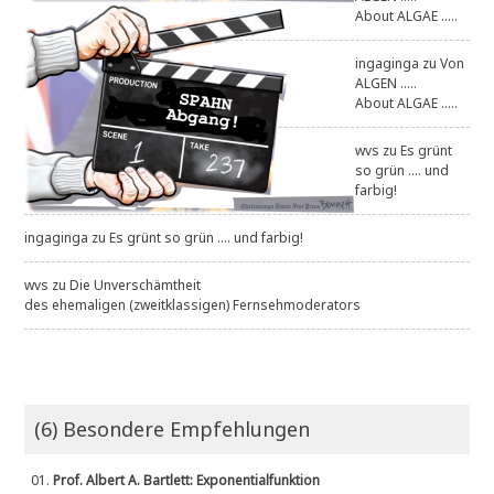
About ALGAE .....
ingaginga
zu
Von
ALGEN .....
About ALGAE .....
wvs
zu
Es grünt
so grün .... und
farbig!
ingaginga
zu
Es grünt so grün .... und farbig!
wvs
zu
Die Unverschämtheit
des ehemaligen (zweitklassigen) Fernsehmoderators
(6) Besondere Empfehlungen
01.
Prof. Albert A. Bartlett: Exponentialfunktion