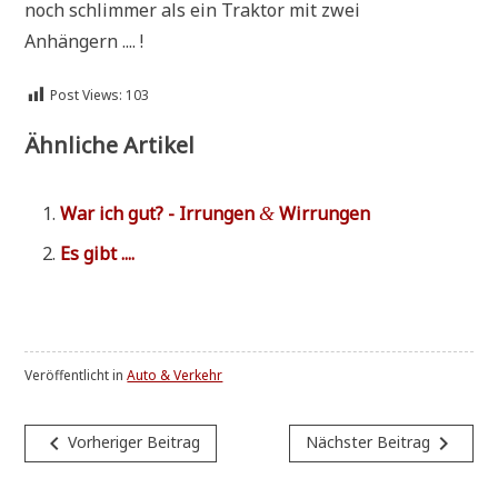
noch schlim­mer als ein Trak­tor mit zwei
Anhängern .... !
Post Views:
103
Ähnliche Artikel
War ich gut? - Irrun­gen
Wirrungen
&
Es gibt ....
Veröffentlicht in
Auto & Verkehr
Beitragsnavigation
navigate_before
navigate_next
Vorheriger Beitrag
Nächster Beitrag