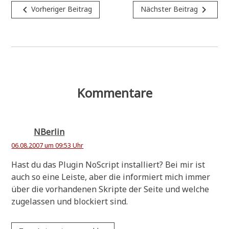
Beitragsnavigation
navigate_before
navigate_next
Vorheriger Beitrag
Nächster Beitrag
Kommentare
NBerlin
06.08.2007 um 09:53 Uhr
Hast du das Plug­in NoScript instal­liert? Bei mir ist
auch so eine Lei­ste, aber die infor­miert mich immer
über die vor­han­de­nen Skrip­te der Sei­te und wel­che
zuge­las­sen und blockiert sind.