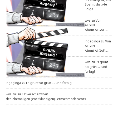
Spahn, die x-te
Folge
wvs
zu
Von
ALGEN .....
About ALGAE .....
ingaginga
zu
Von
ALGEN .....
About ALGAE .....
wvs
zu
Es grünt
so grün .... und
farbig!
ingaginga
zu
Es grünt so grün .... und farbig!
wvs
zu
Die Unverschämtheit
des ehemaligen (zweitklassigen) Fernsehmoderators