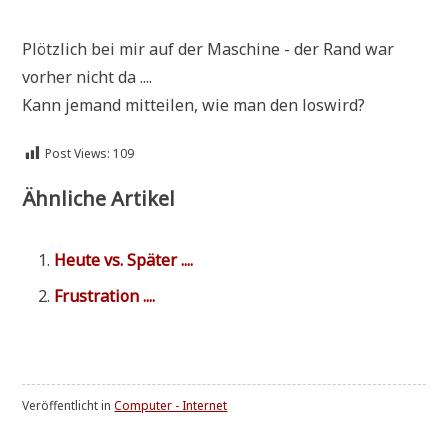
Plötz­lich bei mir auf der Maschi­ne - der Rand war
vor­her nicht da ....
Kann jemand mit­tei­len, wie man den loswird?
Post Views:
109
Ähnliche Artikel
Heu­te vs. Später ....
Fru­stra­ti­on ....
Veröffentlicht in
Computer - Internet