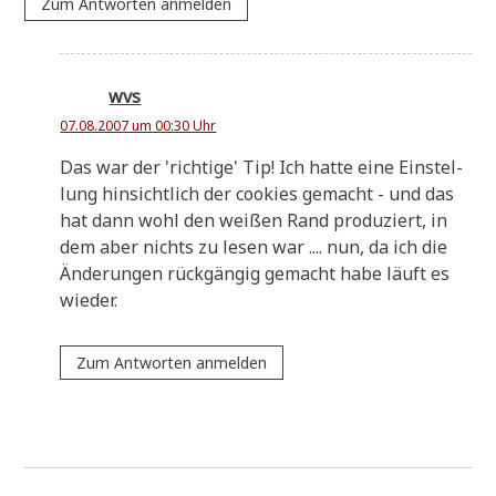
Zum Antworten anmelden
wvs
07.08.2007 um 00:30 Uhr
Das war der 'rich­ti­ge' Tip! Ich hat­te eine Ein­stel­
lung hin­sicht­lich der coo­kies gemacht - und das
hat dann wohl den wei­ßen Rand pro­du­ziert, in
dem aber nichts zu lesen war .... nun, da ich die
Ände­run­gen rück­gän­gig gemacht habe läuft es
wieder.
Zum Antworten anmelden