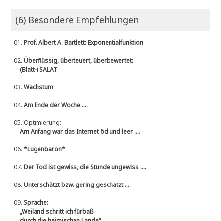
(6) Besondere Empfehlungen
01.
Prof. Albert A. Bartlett: Exponentialfunktion
02.
Überflüssig, überteuert, überbewertet:
(Blatt-) SALAT
03.
Wachstum
04.
Am Ende der Woche ....
05.
Optimierung:
Am Anfang war das Internet öd und leer ....
06.
*Lügenbaron*
07.
Der Tod ist gewiss, die Stunde ungewiss ....
08.
Unterschätzt bzw. gering geschätzt ....
09.
Sprache:
„Weiland schritt ich fürbaß
durch die heimischen Lande“