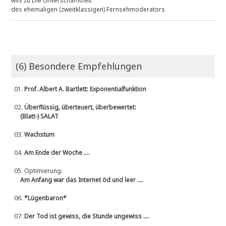
wvs
zu
Die Unverschämtheit
des ehemaligen (zweitklassigen) Fernsehmoderators
(6) Besondere Empfehlungen
01.
Prof. Albert A. Bartlett: Exponentialfunktion
02.
Überflüssig, überteuert, überbewertet:
(Blatt-) SALAT
03.
Wachstum
04.
Am Ende der Woche ....
05.
Optimierung:
Am Anfang war das Internet öd und leer ....
06.
*Lügenbaron*
07.
Der Tod ist gewiss, die Stunde ungewiss ....