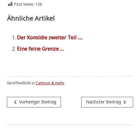
Post Views:
138
Ähnliche Artikel
Der Komö­die zwei­ter Teil .....
Eine fei­ne Grenze ....
Veröffentlicht in
Cartoon & mehr
Beitragsnavigation
navigate_before
navigate_next
Vorheriger Beitrag
Nächster Beitrag