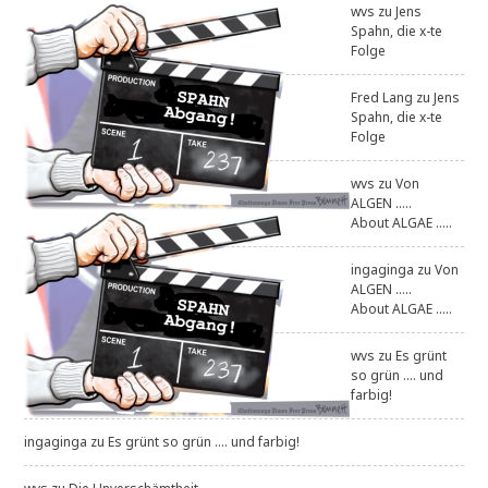
wvs
zu
Jens
Spahn, die x-te
Folge
Fred Lang
zu
Jens
Spahn, die x-te
Folge
wvs
zu
Von
ALGEN .....
About ALGAE .....
ingaginga
zu
Von
ALGEN .....
About ALGAE .....
wvs
zu
Es grünt
so grün .... und
farbig!
ingaginga
zu
Es grünt so grün .... und farbig!