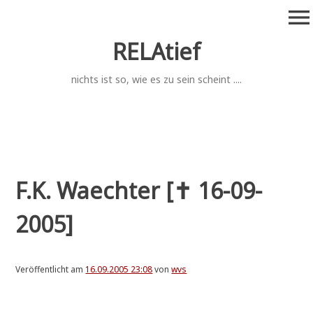
Zum
menu
Inhalt
springen
RELAtief
nichts ist so, wie es zu sein scheint ....
F.K. Waechter [✝ 16-09-
2005]
Veröffentlicht am
16.09.2005 23:08
von
wvs