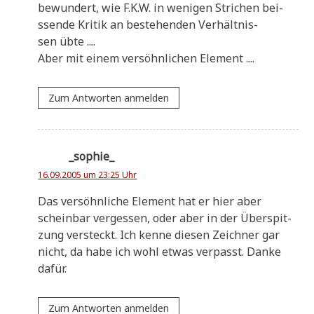
bewun­dert, wie F.K.W. in weni­gen Stri­chen bei­
ssen­de Kri­tik an bestehen­den Ver­hält­nis­
sen übte ....
Aber mit einem ver­söhn­li­chen Element ....
Zum Antworten anmelden
_sophie_
16.09.2005 um 23:25 Uhr
Das ver­söhn­li­che Ele­ment hat er hier aber
schein­bar ver­ges­sen, oder aber in der Über­spit­
zung ver­steckt. Ich ken­ne die­sen Zeich­ner gar
nicht, da habe ich wohl etwas ver­passt. Dan­ke
dafür.
Zum Antworten anmelden