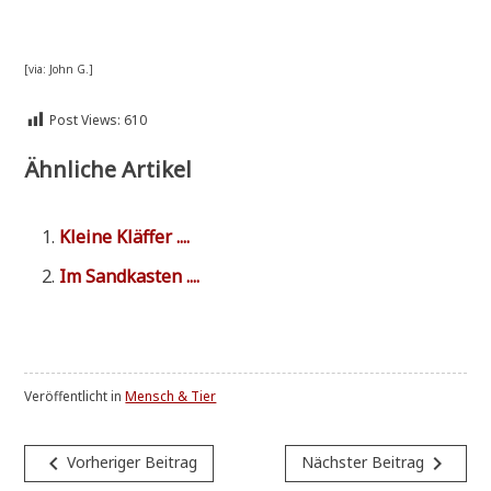
[via: John G.]
Post Views:
610
Ähnliche Artikel
Klei­ne Kläffer ....
Im Sand­ka­sten ....
Veröffentlicht in
Mensch & Tier
Beitragsnavigation
navigate_before
navigate_next
Vorheriger Beitrag
Nächster Beitrag