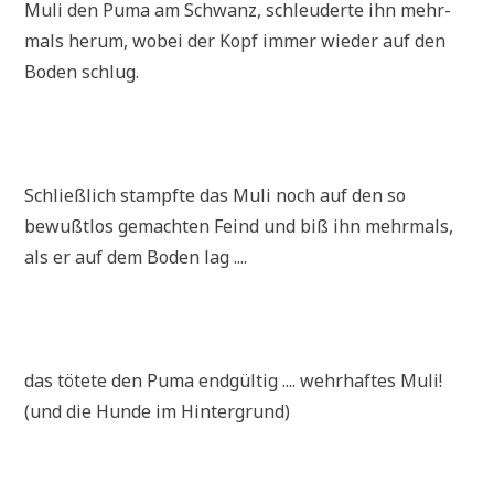
Muli den Puma am Schwanz, schleu­der­te ihn mehr­
mals her­um, wobei der Kopf immer wie­der auf den
Boden schlug.
Schließ­lich stampf­te das Muli noch auf den so
bewußt­los gemach­ten Feind und biß ihn mehr­mals,
als er auf dem Boden lag ....
das töte­te den Puma end­gül­tig .... wehr­haf­tes Muli!
(und die Hun­de im Hintergrund)