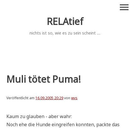
Zum
menu
Inhalt
springen
RELAtief
nichts ist so, wie es zu sein scheint ....
Muli tötet Puma!
Veröffentlicht am
16.09.2005 20:29
von
wvs
Kaum zu glau­ben - aber wahr:
Noch ehe die Hun­de ein­grei­fen konn­ten, pack­te das