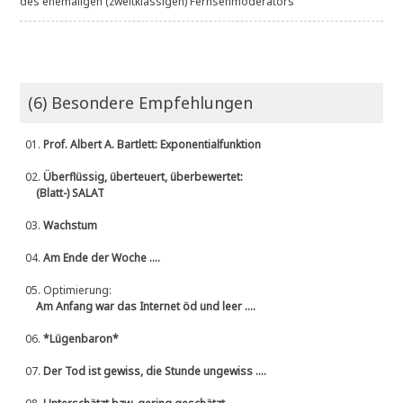
des ehemaligen (zweitklassigen) Fernsehmoderators
(6) Besondere Empfehlungen
01.
Prof. Albert A. Bartlett: Exponentialfunktion
02.
Überflüssig, überteuert, überbewertet:
(Blatt-) SALAT
03.
Wachstum
04.
Am Ende der Woche ....
05.
Optimierung:
Am Anfang war das Internet öd und leer ....
06.
*Lügenbaron*
07.
Der Tod ist gewiss, die Stunde ungewiss ....