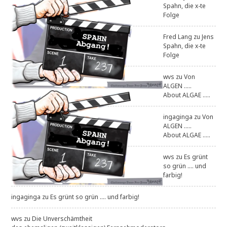
Spahn, die x-te
Folge
Fred Lang
zu
Jens
Spahn, die x-te
Folge
wvs
zu
Von
ALGEN .....
About ALGAE .....
ingaginga
zu
Von
ALGEN .....
About ALGAE .....
wvs
zu
Es grünt
so grün .... und
farbig!
ingaginga
zu
Es grünt so grün .... und farbig!
wvs
zu
Die Unverschämtheit