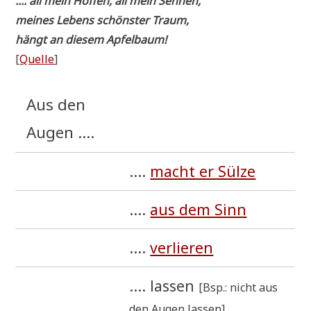
.... all mein Hof­fen, all mein Sehnen,
mei­nes Lebens schön­ster Traum,
hängt an die­sem Apfelbaum!
[
Quel­le
]
Aus den
Augen ....
....
macht er Sül­ze
....
aus dem Sinn
....
ver­lie­ren
.... las­sen
[Bsp.: nicht aus
den Augen lassen]