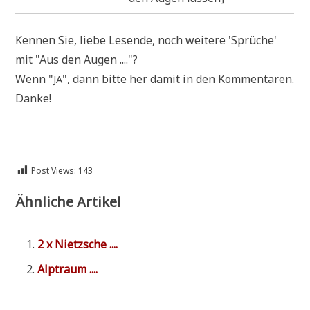
Ken­nen Sie, lie­be Lesen­de, noch wei­te­re 'Sprü­che'
mit "Aus den Augen ...."?
Wenn "
", dann bit­te her damit in den Kommentaren.
JA
Danke!
Post Views:
143
Ähnliche Artikel
2 x Nietzsche ....
Alp­traum ....