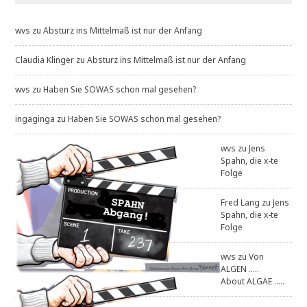
wvs
zu
Absturz ins Mittelmaß ist nur der Anfang
Claudia Klinger
zu
Absturz ins Mittelmaß ist nur der Anfang
wvs
zu
Haben Sie SOWAS schon mal gesehen?
ingaginga
zu
Haben Sie SOWAS schon mal gesehen?
wvs
zu
Jens
Spahn, die x-te
Folge
Fred Lang
zu
Jens
Spahn, die x-te
Folge
wvs
zu
Von
ALGEN .....
About ALGAE .....