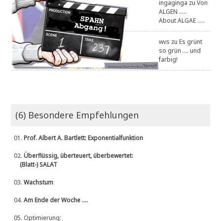
ingaginga
zu
Von
ALGEN .....
About ALGAE .....
wvs
zu
Es grünt
so grün .... und
farbig!
(6) Besondere Empfehlungen
01.
Prof. Albert A. Bartlett: Exponentialfunktion
02.
Überflüssig, überteuert, überbewertet:
(Blatt-) SALAT
03.
Wachstum
04.
Am Ende der Woche ....
05.
Optimierung: