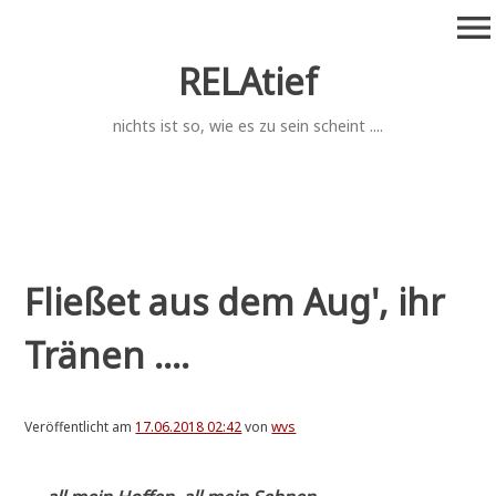
Zum
menu
Inhalt
springen
RELAtief
nichts ist so, wie es zu sein scheint ....
Fließet aus dem Aug', ihr
Tränen ....
Veröffentlicht am
17.06.2018 02:42
von
wvs