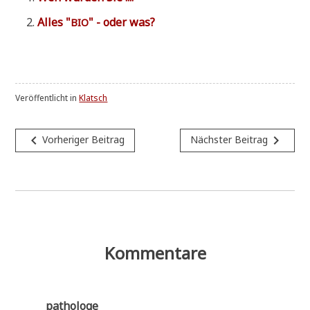
Alles "
" - oder was?
BIO
Veröffentlicht in
Klatsch
Beitragsnavigation
navigate_before
navigate_next
Vorheriger Beitrag
Nächster Beitrag
Kommentare
pathologe