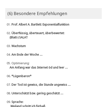
(6) Besondere Empfehlungen
01.
Prof. Albert A. Bartlett: Exponentialfunktion
02.
Überflüssig, überteuert, überbewertet:
(Blatt-) SALAT
03.
Wachstum
04.
Am Ende der Woche ....
05.
Optimierung:
Am Anfang war das Internet öd und leer ....
06.
*Lügenbaron*
07.
Der Tod ist gewiss, die Stunde ungewiss ....
08.
Unterschätzt bzw. gering geschätzt ....
09.
Sprache:
„Weiland schritt ich fürbaß