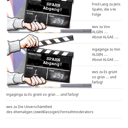
Fred Lang
zu
Jens
Spahn, die x-te
Folge
wvs
zu
Von
ALGEN .....
About ALGAE .....
ingaginga
zu
Von
ALGEN .....
About ALGAE .....
wvs
zu
Es grünt
so grün .... und
farbig!
ingaginga
zu
Es grünt so grün .... und farbig!
wvs
zu
Die Unverschämtheit
des ehemaligen (zweitklassigen) Fernsehmoderators