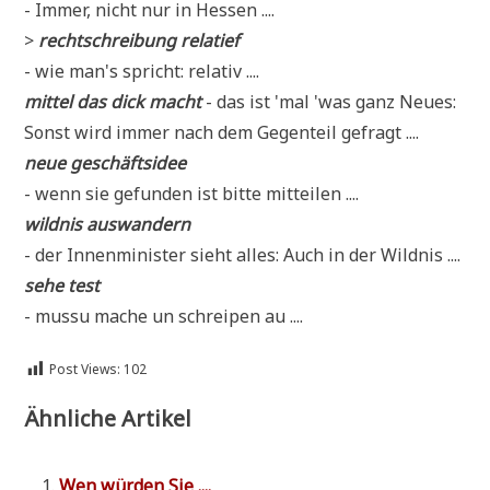
- Immer, nicht nur in Hessen ....
>
recht­schrei­bung relatief
- wie man's spricht: relativ ....
mit­tel das dick macht
- das ist 'mal 'was ganz Neu­es:
Sonst wird immer nach dem Gegen­teil gefragt ....
neue geschäfts­idee
- wenn sie gefun­den ist bit­te mitteilen ....
wild­nis auswandern
- der Innen­mi­ni­ster sieht alles: Auch in der Wildnis ....
sehe test
- mus­su mache un schrei­pen au ....
Post Views:
102
Ähnliche Artikel
Wen wür­den Sie ....