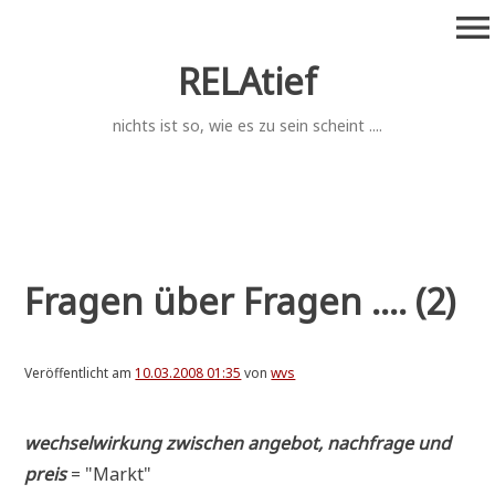
Zum
menu
Inhalt
springen
RELAtief
nichts ist so, wie es zu sein scheint ....
Fragen über Fragen .... (2)
Veröffentlicht am
10.03.2008 01:35
von
wvs
wech­sel­wir­kung zwi­schen ange­bot, nach­fra­ge und
preis
= "Markt"