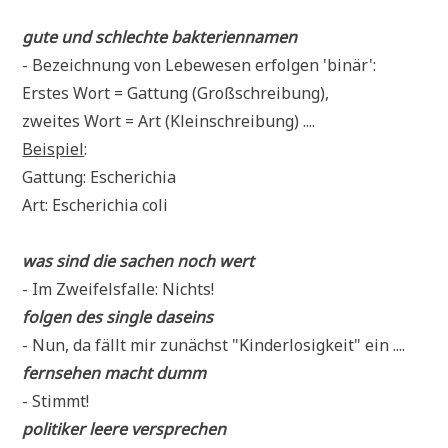
gute und schlech­te bakteriennamen
- Bezeich­nung von Lebe­we­sen erfol­gen 'binär':
Erstes Wort = Gat­tung (Groß­schrei­bung),
zwei­tes Wort = Art (Klein­schrei­bung) ....
Bei­spiel
:
Gat­tung: Escherichia
Art: Esche­ri­chia coli
was sind die sachen noch wert
- Im Zwei­fels­fal­le: Nichts!
fol­gen des sin­gle daseins
- Nun, da fällt mir zunächst "Kin­der­lo­sig­keit" ein ....
fern­se­hen macht dumm
- Stimmt!
poli­ti­ker lee­re versprechen