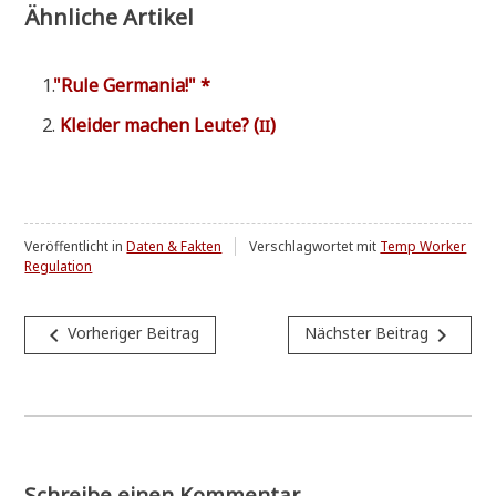
Ähnliche Artikel
"
Rule Ger­ma­nia!" *
Klei­der machen Leu­te? (
)
II
Veröffentlicht in
Daten & Fakten
Verschlagwortet mit
Temp Worker
Regulation
Beitragsnavigation
navigate_before
navigate_next
Vorheriger Beitrag
Nächster Beitrag
Schreibe einen Kommentar