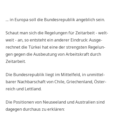
.
.... in Euro­pa soll die Bun­des­re­pu­blik angeb­lich sein.
Schaut man sich die Rege­lun­gen für Zeit­ar­beit - welt­
weit - an, so ent­steht ein ande­rer Ein­druck: Aus­ge­
rech­net die Tür­kei hat eine der streng­sten Rege­lun­
gen gegen die Aus­beu­tung von Arbeits­kraft durch
Zeitarbeit.
Die Bun­des­re­pu­blik liegt im Mit­tel­feld, in unmit­tel­
ba­rer Nach­bar­schaft von Chi­le, Grie­chen­land, Öster­
reich und Lettland.
Die Posi­tio­nen von Neu­see­land und Austra­li­en sind
dage­gen durch­aus zu erklären: