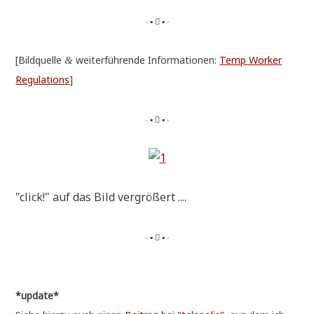
∙ ▪  ▪ ∙
[Bild­quel­le
wei­ter­füh­ren­de Infor­ma­tio­nen:
Temp Worker
&
Regu­la­ti­ons
]
∙ ▪  ▪ ∙
"click!" auf das Bild vergrößert ....
∙ ▪  ▪ ∙
*update*