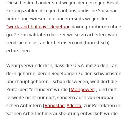
Die­se bei­den Län­der sind wegen der gerin­gen Bevöl­
ke­rungs­zah­len drin­gend auf aus­län­di­sche Sai­son­ar­
bei­ter ange­wie­sen, die ande­rer­seits wegen der
"work-and-holiday"-Regelung
davon pro­fi­tie­ren ohne
gro­ße For­ma­li­tä­ten dort zeit­wei­se zu arbei­ten, wäh­
rend sie die­se Län­der berei­sen und (tou­ri­stisch)
erforschen.
Wenig ver­wun­der­lich, dass die U.S.A. mit zu den Län­
dern gehö­ren, deren Rege­lun­gen zu den schwäch­sten
über­haupt gehö­ren - schon des­we­gen, weil dort die
Zeit­ar­beit "erfun­den" wur­de [
Man­power
; ] und mitt­
ler­wei­le nicht nur dort, son­dern auch von euro­päi­
schen Anbie­tern [
Rand­stad
;
Adec­co
] zur Per­fek­ti­on in
Sachen Arbeit­neh­mer­aus­beu­tung ent­wickelt wurde.