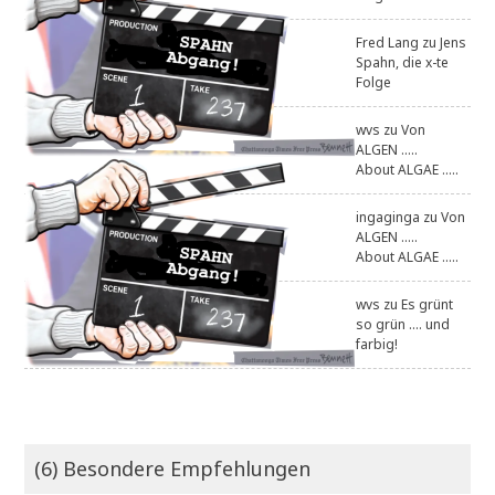
Fred Lang
zu
Jens
Spahn, die x-te
Folge
wvs
zu
Von
ALGEN .....
About ALGAE .....
ingaginga
zu
Von
ALGEN .....
About ALGAE .....
wvs
zu
Es grünt
so grün .... und
farbig!
(6) Besondere Empfehlungen