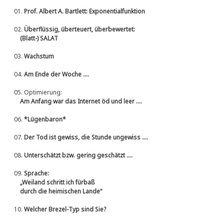
01.
Prof. Albert A. Bartlett: Exponentialfunktion
02.
Überflüssig, überteuert, überbewertet:
(Blatt-) SALAT
03.
Wachstum
04.
Am Ende der Woche ....
05.
Optimierung:
Am Anfang war das Internet öd und leer ....
06.
*Lügenbaron*
07.
Der Tod ist gewiss, die Stunde ungewiss ....
08.
Unterschätzt bzw. gering geschätzt ....
09.
Sprache:
„Weiland schritt ich fürbaß
durch die heimischen Lande“
10.
Welcher Brezel-Typ sind Sie?