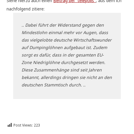
Sie­he hier­zu auch einen
Bei­trag bei "tele­po­lis"
, aus dem ich
nach­fol­gend zitiere:
.. Dabei führt der Wider­stand gegen den
Min­dest­lohn ein­mal mehr vor Augen, dass
das viel­ge­lob­te deut­sche Wirt­schafts­wun­der
auf Dum­ping­löh­nen auf­ge­baut ist. Zudem
sorgt es dafür, dass in der gesam­ten EU-
Zone Nied­rig­löh­ne durch­ge­setzt wer­den.
Die­se Zusam­men­hän­ge sind seit Jah­ren
bekannt, aller­dings drin­gen sie nicht an den
deut­schen Stamm­tisch durch. ..
Post Views:
223