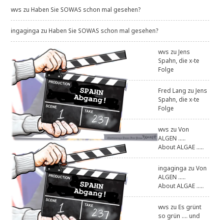
wvs
zu
Haben Sie SOWAS schon mal gesehen?
ingaginga
zu
Haben Sie SOWAS schon mal gesehen?
wvs
zu
Jens
Spahn, die x-te
Folge
Fred Lang
zu
Jens
Spahn, die x-te
Folge
wvs
zu
Von
ALGEN .....
About ALGAE .....
ingaginga
zu
Von
ALGEN .....
About ALGAE .....
wvs
zu
Es grünt
so grün .... und