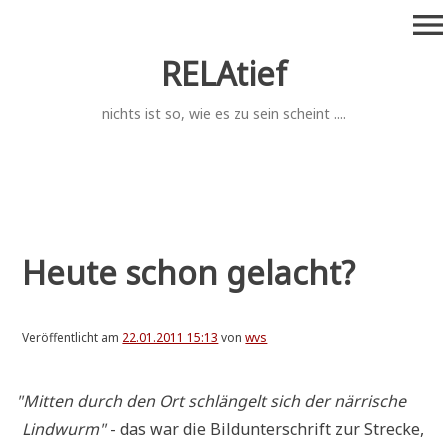
Zum
menu
Inhalt
springen
RELAtief
nichts ist so, wie es zu sein scheint ....
Heute schon gelacht?
Veröffentlicht am
22.01.2011 15:13
von
wvs
"
Mit­ten durch den Ort schlän­gelt sich der när­ri­sche
Lind­wurm"
- das war die Bild­un­ter­schrift zur Strecke,