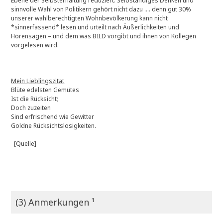
Ebene der Selbsterhaltung reduziert. Selbständiges Denken und
sinnvolle Wahl von Politikern gehört nicht dazu …. denn gut 30%
unserer wahlberechtigten Wohnbevölkerung kann nicht
*sinnerfassend* lesen und urteilt nach Äußerlichkeiten und
Hörensagen – und dem was BILD vorgibt und ihnen von Kollegen
vorgelesen wird.
Mein Lieblingszitat
Blüte edelsten Gemütes
Ist die Rücksicht;
Doch zuzeiten
Sind erfrischend wie Gewitter
Goldne Rücksichtslosigkeiten.
[Quelle]
(3) Anmerkungen ¹