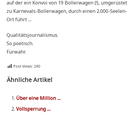
auf der ein Kon­voi von 19 Bol­ler­wa­gen (!), umge­rü­stet
zu Kar­ne­vals-Bol­ler­wa­gen, durch einen 2.000-Seelen-
Ort führt ....
Qua­li­täts­jour­na­lis­mus.
So poetisch.
Fürwahr.
Post Views:
290
Ähnliche Artikel
Über eine Million ....
Voll­sper­rung ....