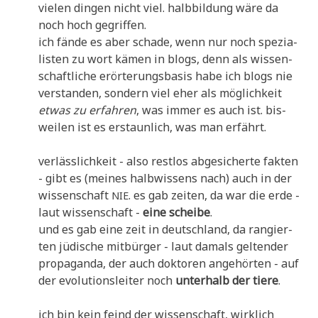
vie­len din­gen nicht viel. halb­bil­dung wäre da
noch hoch gegriffen.
ich fän­de es aber scha­de, wenn nur noch spe­zia­
li­sten zu wort kämen in blogs, denn als wis­sen­
schaft­li­che erör­te­rungs­ba­sis habe ich blogs nie
ver­stan­den, son­dern viel eher als mög­lich­keit
etwas zu erfah­ren
, was immer es auch ist. bis­
wei­len ist es erstaun­lich, was man erfährt.
ver­läss­lich­keit - also rest­los abge­si­cher­te fak­ten
- gibt es (mei­nes halb­wis­sens nach) auch in der
wis­sen­schaft
. es gab zei­ten, da war die erde -
NIE
laut wis­sen­schaft -
eine schei­be
.
und es gab eine zeit in deutsch­land, da ran­gier­
ten jüdi­sche mit­bür­ger - laut damals gel­ten­der
pro­pa­gan­da, der auch dok­to­ren ange­hör­ten - auf
der evo­lu­ti­ons­lei­ter noch
unter­halb der tie­re
.
ich bin kein feind der wis­sen­schaft, wirk­lich