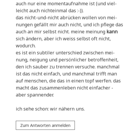
auch nur eine moment­auf­nah­me ist (und viel­
leicht auch nicht­ein­mal das :-)).
das nicht-und-nicht abrücken wol­len von mei­
nun­gen gefällt mir auch nicht, und ich pfle­ge das
auch an mir selbst nicht. mei­ne mei­nung
kann
sich ändern, aber ich weiss selbst oft nicht,
wodurch.
es ist ein sub­ti­ler unter­schied zwi­schen mei­
nung, nei­gung und per­sön­li­cher betrof­fen­heit,
den ich sau­ber zu tren­nen ver­su­che. manch­mal
ist das nicht ein­fach, und manch­mal trifft man
auf men­schen, die das in einen topf wer­fen. das
macht das zusam­men­le­ben nicht ein­fa­cher -
aber spannender.
ich sehe schon: wir nähern uns.
Zum Antworten anmelden