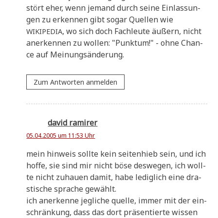
stört eher, wenn jemand durch sei­ne Ein­las­sun­
gen zu erken­nen gibt sogar Quel­len wie
, wo sich doch Fach­leu­te äußern, nicht
WIKIPEDIA
aner­ken­nen zu wol­len: "Punk­tum!" - ohne Chan­
ce auf Meinungsänderung.
Zum Antworten anmelden
david ramirer
05.04.2005 um 11:53 Uhr
mein hin­weis soll­te kein sei­ten­hieb sein, und ich
hof­fe, sie sind mir nicht böse des­we­gen, ich woll­
te nicht zuhau­en damit, habe ledig­lich eine dra­
sti­sche spra­che gewählt.
ich aner­ken­ne jeg­li­che quel­le, immer mit der ein­
schrän­kung, dass das dort prä­sen­tier­te wis­sen