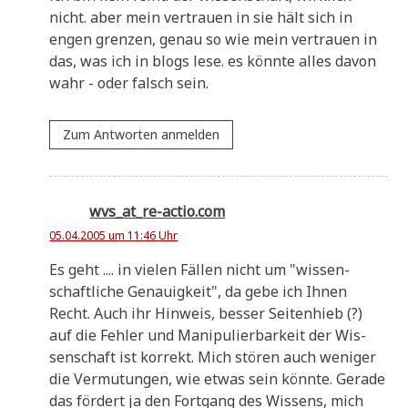
nicht. aber mein ver­trau­en in sie hält sich in
engen gren­zen, genau so wie mein ver­trau­en in
das, was ich in blogs lese. es könn­te alles davon
wahr - oder falsch sein.
Zum Antworten anmelden
wvs_at_re-actio.com
05.04.2005 um 11:46 Uhr
Es geht .... in vie­len Fäl­len nicht um "wis­sen­
schaft­li­che Genau­ig­keit", da gebe ich Ihnen
Recht. Auch ihr Hin­weis, bes­ser Sei­ten­hieb (?)
auf die Feh­ler und Mani­pu­lier­bar­keit der Wis­
sen­schaft ist kor­rekt. Mich stö­ren auch weni­ger
die Ver­mu­tun­gen, wie etwas sein könn­te. Gera­de
das för­dert ja den Fort­gang des Wis­sens, mich