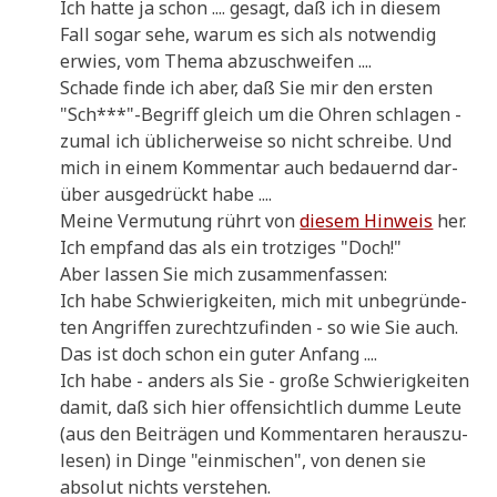
Ich hat­te ja schon .... gesagt, daß ich in die­sem
Fall sogar sehe, war­um es sich als not­wen­dig
erwies, vom The­ma abzuschweifen ....
Scha­de fin­de ich aber, daß Sie mir den ersten
"Sch***"-Begriff gleich um die Ohren schla­gen -
zumal ich übli­cher­wei­se so nicht schrei­be. Und
mich in einem Kom­men­tar auch bedau­ernd dar­
über aus­ge­drückt habe ....
Mei­ne Ver­mu­tung rührt von
die­sem Hin­weis
her.
Ich emp­fand das als ein trot­zi­ges "Doch!"
Aber las­sen Sie mich zusammenfassen:
Ich habe Schwie­rig­kei­ten, mich mit unbe­grün­de­
ten Angrif­fen zurecht­zu­fin­den - so wie Sie auch.
Das ist doch schon ein guter Anfang ....
Ich habe - anders als Sie - gro­ße Schwie­rig­kei­ten
damit, daß sich hier offen­sicht­lich dum­me Leu­te
(aus den Bei­trä­gen und Kom­men­ta­ren her­aus­zu­
le­sen) in Din­ge "ein­mi­schen", von denen sie
abso­lut nichts verstehen.