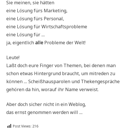
Sie mei­nen, sie hätten
eine Lösung fürs Marketing,
eine Lösung fürs Personal,
eine Lösung für Wirtschaftsprobleme
eine Lösung für ....
ja, eigent­lich
alle
Pro­ble­me der Welt!
Leu­te!
Laßt doch eure Fin­ger von The­men, bei denen man
schon etwas Hin­ter­grund braucht, um mit­re­den zu
kön­nen .... Scheiß­haus­pa­ro­len und The­ken­ge­sprä­che
gehö­ren da hin, wor­auf ihr Name verweist.
Aber doch sicher nicht in ein Weblog,
das ernst genom­men wer­den will ....
Post Views:
216