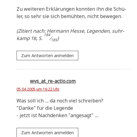
Zu wei­te­ren Erklä­run­gen konn­ten ihn die Schü­
ler, so sehr sie sich bemüh­ten, nicht bewegen.
(Zitiert nach: Her­mann Hes­se, Legen­den, suhr­
184
kamp
, S.
⁄
)
TB
185
Zum Antworten anmelden
wvs_at_re-actio.com
05.04.2005 um 16:22 Uhr
Was soll ich .... da noch viel schreiben?
"Dan­ke" für die Legende
- jetzt ist Nach­den­ken "ange­sagt" ....
Zum Antworten anmelden