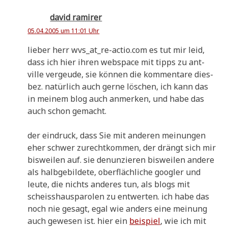
david ramirer
05.04.2005 um 11:01 Uhr
lie­ber herr wvs_at_re-actio.com es tut mir leid,
dass ich hier ihren web­space mit tipps zu ant­
ville ver­geu­de, sie kön­nen die kom­men­ta­re dies­
bez. natür­lich auch ger­ne löschen, ich kann das
in mei­nem blog auch anmer­ken, und habe das
auch schon gemacht.
der ein­druck, dass Sie mit ande­ren mei­nun­gen
eher schwer zurecht­kom­men, der drängt sich mir
bis­wei­len auf. sie denun­zie­ren bis­wei­len ande­re
als halb­ge­bil­de­te, ober­fläch­li­che goog­ler und
leu­te, die nichts ande­res tun, als blogs mit
scheiss­haus­pa­ro­len zu ent­wer­ten. ich habe das
noch nie gesagt, egal wie anders eine mei­nung
auch gewe­sen ist. hier ein
bei­spiel
, wie ich mit