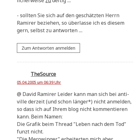
li­cher­wei­se
zu
deftig ....
- soll­ten Sie sich auf den geschätz­ten Herrn
Rami­rer bezie­hen, so über­las­se ich es die­sem
gern, selbst zu antworten ....
Zum Antworten anmelden
TheSource
05.04.2005 um 06:39 Uhr
@ David Rami­rer Lei­der kann man sich bei anti­
ville der­zeit (und schon län­ger*) nicht anmel­den,
so dass ich auf Ihrem blog nicht kom­men­tie­ren
kann. Beim Namen:
Die Gra­fik beim Thread "Leben nach dem Tod"
funzt nicht.
"Die Mero­win­ger" erhei­ter­ten mich aber.