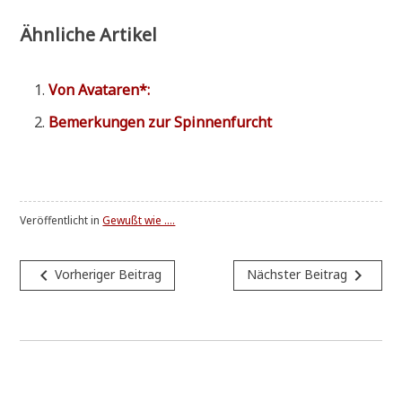
Ähnliche Artikel
Von Ava­ta­ren*:
Bemer­kun­gen zur Spinnenfurcht
Veröffentlicht in
Gewußt wie ....
Beitragsnavigation
navigate_before
navigate_next
Vorheriger Beitrag
Nächster Beitrag