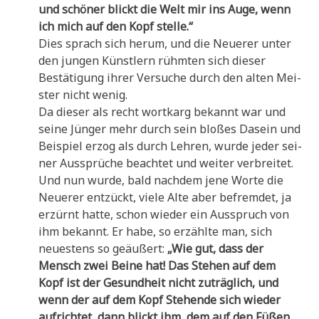
und schö­ner blickt die Welt mir ins Auge, wenn
ich mich auf den Kopf stelle.“
Dies sprach sich her­um, und die Neue­rer unter
den jun­gen Künst­lern rühm­ten sich die­ser
Bestä­ti­gung ihrer Ver­su­che durch den alten Mei­
ster nicht wenig.
Da die­ser als recht wort­karg bekannt war und
sei­ne Jün­ger mehr durch sein blo­ßes Dasein und
Bei­spiel erzog als durch Leh­ren, wur­de jeder sei­
ner Aus­sprü­che beach­tet und wei­ter verbreitet.
Und nun wur­de, bald nach­dem jene Wor­te die
Neue­rer ent­zückt, vie­le Alte aber befrem­det, ja
erzürnt hat­te, schon wie­der ein Aus­spruch von
ihm bekannt. Er habe, so erzähl­te man, sich
neue­stens so geäu­ßert:
„Wie gut, dass der
Mensch zwei Bei­ne hat! Das Ste­hen auf dem
Kopf ist der Gesund­heit nicht zuträg­lich, und
wenn der auf dem Kopf Ste­hen­de sich wie­der
auf­rich­tet, dann blickt ihm, dem auf den Füßen