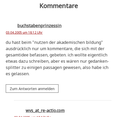
Kommentare
buchstabenprinzessin
03.04.2005 um 18:12 Uhr
du hast beim "nut­zen der aka­de­mi­schen bil­dung"
aus­drück­lich nur um kom­men­ta­re, die sich mit der
gesamt­idee befas­sen, gebe­ten. ich woll­te eigent­lich
etwas dazu schrei­ben, aber es wären nur gedan­ken­
split­ter zu eini­gen pas­sa­gen gewe­sen, also habe ich
es gelassen.
Zum Antworten anmelden
wvs_at_re-actio.com