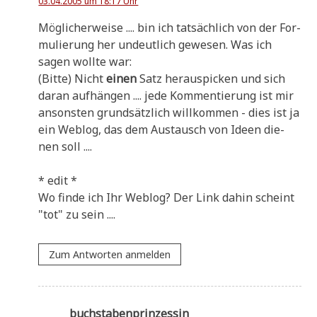
03.04.2005 um 18:17 Uhr
Mög­li­cher­wei­se .... bin ich tat­säch­lich von der For­
mu­lie­rung her undeut­lich gewe­sen. Was ich
sagen woll­te war:
(Bit­te) Nicht
einen
Satz her­aus­picken und sich
dar­an auf­hän­gen .... jede Kom­men­tie­rung ist mir
anson­sten grund­sätz­lich will­kom­men - dies ist ja
ein Web­log, das dem Aus­tausch von Ideen die­
nen soll ....
* edit *
Wo fin­de ich Ihr Web­log? Der Link dahin scheint
"tot" zu sein ....
Zum Antworten anmelden
buchstabenprinzessin