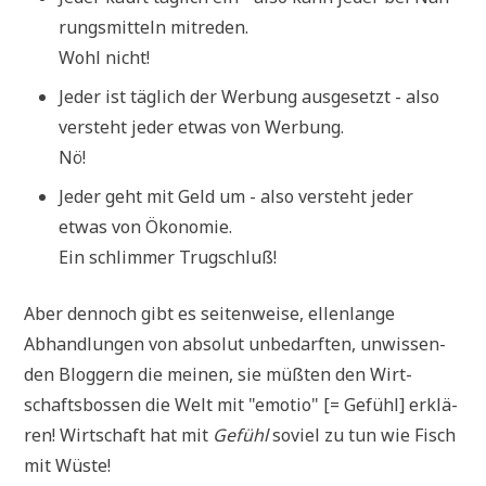
rungs­mit­teln mitreden.
Wohl nicht!
Jeder ist täg­lich der Wer­bung aus­ge­setzt - also
ver­steht jeder etwas von Werbung.
Nö!
Jeder geht mit Geld um - also ver­steht jeder
etwas von Ökonomie.
Ein schlim­mer Trugschluß!
Aber den­noch gibt es sei­ten­wei­se, ellen­lan­ge
Abhand­lun­gen von abso­lut unbe­darf­ten, unwis­sen­
den Blog­gern die mei­nen, sie müß­ten den Wirt­
schafts­bos­sen die Welt mit "emo­tio" [= Gefühl] erklä­
ren! Wirt­schaft hat mit
Gefühl
soviel zu tun wie Fisch
mit Wüste!