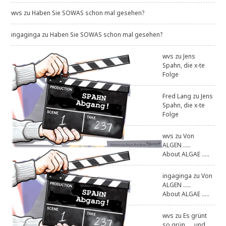
wvs
zu
Haben Sie SOWAS schon mal gesehen?
ingaginga
zu
Haben Sie SOWAS schon mal gesehen?
wvs
zu
Jens
Spahn, die x-te
Folge
Fred Lang
zu
Jens
Spahn, die x-te
Folge
wvs
zu
Von
ALGEN .....
About ALGAE .....
ingaginga
zu
Von
ALGEN .....
About ALGAE .....
wvs
zu
Es grünt
so grün .... und