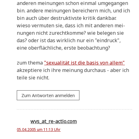
ande­ren mei­nun­gen schon ein­mal umge­gan­gen
bin. ande­re mei­nun­gen berei­chern mich, und ich
bin auch über destruk­tiv­ste kri­tik dankbar.
wie­so ver­mu­ten sie, dass ich mit ande­ren mei­
nun­gen nicht zurecht­kom­me? wie bele­gen sie
das? oder ist das wirk­lich nur ein "ein­druck",
eine ober­fläch­li­che, erste beobachtung?
zum the­ma
"sexua­li­tät ist die basis von allem"
akzep­tie­re ich ihre mei­nung durch­aus - aber ich
tei­le sie nicht.
Zum Antworten anmelden
wvs_at_re-actio.com
05.04.2005 um 11:13 Uhr