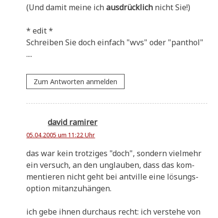
(Und damit mei­ne ich
aus­drück­lich
nicht Sie!)
* edit *
Schrei­ben Sie doch ein­fach "wvs" oder "pan­thol"
....
Zum Antworten anmelden
david ramirer
05.04.2005 um 11:22 Uhr
das war kein trot­zi­ges "doch", son­dern viel­mehr
ein ver­such, an den unglau­ben, dass das kom­
men­tie­ren nicht geht bei ant­ville eine lösungs­
op­ti­on mitanzuhängen.
ich gebe ihnen durch­aus recht: ich ver­ste­he von