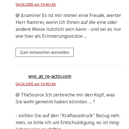
04.04.2005 um 16:46 Uhr
@ d.ramirer Es ist mir immer eine Freu­de, wer­ter
Herr Rami­rer, wenn ich Ihnen auf die eine oder
ande­re Wei­se nütz­lich sein kann - und sei es nur
wie hier als Erinnerungsstütze ....
Zum Antworten anmelden
wvs_at_re-actio.com
04.04.2005 um 16:49 Uhr
@ The­Sour­ce Ich zer­bre­che mir den Kopf, was
Sie wohl gemeint haben könnten .... ?
- soll­ten Sie auf den "Kraft­aus­druck" Bezug neh­
men, so bit­te ich um Ent­schul­di­gung, es ist mög­