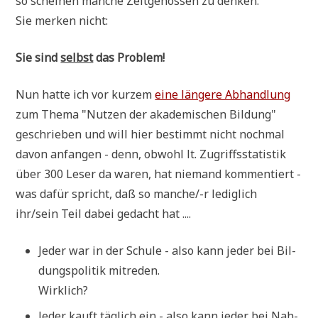
so schei­nen man­che Zeit­ge­nos­sen zu denken.
Sie mer­ken nicht:
Sie sind
selbst
das Problem!
Nun hat­te ich vor kur­zem
eine län­ge­re Abhand­lung
zum The­ma "Nut­zen der aka­de­mi­schen Bil­dung"
geschrie­ben und will hier bestimmt nicht noch­mal
davon anfan­gen - denn, obwohl lt. Zugriffs­sta­ti­stik
über 300 Leser da waren, hat nie­mand kom­men­tiert -
was dafür spricht, daß so man­che/-r ledig­lich
ihr/sein Teil dabei gedacht hat ....
Jeder war in der Schu­le - also kann jeder bei Bil­
dungs­po­li­tik mitreden.
Wirklich?
Jeder kauft täg­lich ein - also kann jeder bei Nah­