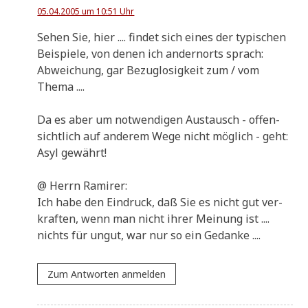
05.04.2005 um 10:51 Uhr
Sehen Sie, hier .... fin­det sich eines der typi­schen
Bei­spie­le, von denen ich andern­orts sprach:
Abwei­chung, gar Bezug­lo­sig­keit zum / vom
Thema ....
Da es aber um not­wen­di­gen Aus­tausch - offen­
sicht­lich auf ande­rem Wege nicht mög­lich - geht:
Asyl gewährt!
@ Herrn Ramirer:
Ich habe den Ein­druck, daß Sie es nicht gut ver­
kraf­ten, wenn man nicht ihrer Mei­nung ist ....
nichts für ungut, war nur so ein Gedanke ....
Zum Antworten anmelden