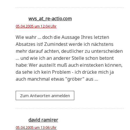
wvs_at_re-actio.com
05.04.2005 um 12:04 Uhr
Wie wahr .... doch die Aus­sa­ge Ihres letz­ten
Absat­zes ist! Zumin­dest wer­de ich näch­stens
mehr dar­auf ach­ten, deut­li­cher zu unter­schei­den
.... und wie ich an ande­rer Stel­le schon betont
habe: Wer aus­teilt muß auch ein­stecken kön­nen,
da sehe ich kein Pro­blem - ich drücke mich ja
auch manch­mal etwas "grö­ber" aus ....
Zum Antworten anmelden
david ramirer
05.04.2005 um 13:06 Uhr