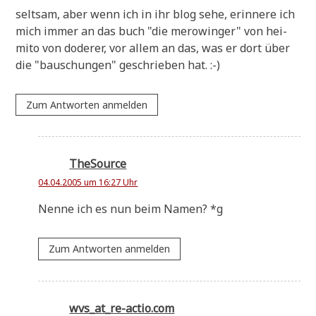
selt­sam, aber wenn ich in ihr blog sehe, erin­ne­re ich
mich immer an das buch "die mero­win­ger" von hei­
mi­to von dode­rer, vor allem an das, was er dort über
die "bau­schun­gen" geschrie­ben hat. :-)
Zum Antworten anmelden
TheSource
04.04.2005 um 16:27 Uhr
Nen­ne ich es nun beim Namen? *g
Zum Antworten anmelden
wvs_at_re-actio.com