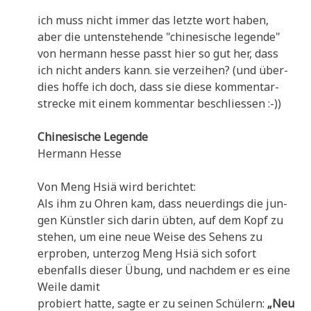
ich muss nicht immer das letz­te wort haben,
aber die unten­ste­hen­de "chi­ne­si­sche legen­de"
von her­mann hes­se passt hier so gut her, dass
ich nicht anders kann. sie ver­zei­hen? (und über­
dies hof­fe ich doch, dass sie die­se kom­men­tar­
strecke mit einem kom­men­tar beschliessen :-))
Chi­ne­si­sche Legende
Her­mann Hesse
Von Meng Hsiä wird berichtet:
Als ihm zu Ohren kam, dass neu­er­dings die jun­
gen Künst­ler sich dar­in übten, auf dem Kopf zu
ste­hen, um eine neue Wei­se des Sehens zu
erpro­ben, unter­zog Meng Hsiä sich sofort
eben­falls die­ser Übung, und nach­dem er es eine
Wei­le damit
pro­biert hat­te, sag­te er zu sei­nen Schü­lern:
„Neu