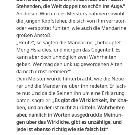
Ste­hen­den, die Welt dop­pelt so schön ins Auge.“
An die­sen Wor­ten des Mei­sters nah­men sowohl
die jun­gen Kopf­ste­her, die sich von ihm ver­ra­ten
oder ver­spot­tet fühl­ten, wie auch die Man­da­ri­ne
gro­ßen Anstoß.
„Heu­te“, so sag­ten die Man­da­ri­ne, „behaup­tet
Meng Hsiä dies, und mor­gen das Gegen­teil. Es
kann aber doch unmög­lich zwei Wahr­hei­ten
geben. Wer mag den unklug gewor­de­nen Alten
da noch ernst nehmen?“
Dem Mei­ster wur­de hin­ter­bracht, wie die Neue­
rer und die Man­da­ri­ne über ihn rede­ten. Er lach­
te nur. Und da die Sei­nen ihn um eine Erklä­rung
baten, sag­te er:
„Es gibt die Wirk­lich­keit, ihr Kna­
ben, und an der ist nicht zu rüt­teln. Wahr­hei­ten
aber, näm­lich in Wor­ten aus­ge­drück­te Mei­nun­
gen über das Wirk­li­che, gibt es unzäh­li­ge, und
jede ist eben­so rich­tig wie sie falsch ist.“