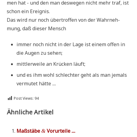
men hat - und den man des­we­gen nicht mehr traf, ist
schon ein Ereignis.
Das wird nur noch über­trof­fen von der Wahr­neh­
mung, daß die­ser Mensch
immer noch nicht in der Lage ist einem offen in
die Augen zu sehen;
mitt­ler­wei­le an Krücken läuft;
und es ihm wohl schlech­ter geht als man jemals
ver­mu­tet hätte ....
Post Views:
94
Ähnliche Artikel
Maß­stä­be
Vorurteile ....
&