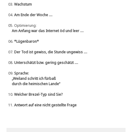
03.
Wachstum
04.
Am Ende der Woche ....
05.
Optimierung:
Am Anfang war das Internet öd und leer ....
06.
*Lügenbaron*
07.
Der Tod ist gewiss, die Stunde ungewiss ....
08.
Unterschätzt bzw. gering geschätzt ....
09.
Sprache:
„Weiland schritt ich fürbaß
durch die heimischen Lande“
10.
Welcher Brezel-Typ sind Sie?
11.
Antwort auf eine nicht gestellte Frage