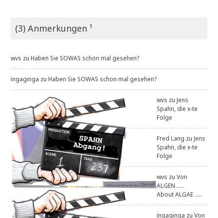
(3) Anmerkungen ¹
wvs
zu
Haben Sie SOWAS schon mal gesehen?
ingaginga
zu
Haben Sie SOWAS schon mal gesehen?
wvs
zu
Jens
Spahn, die x-te
Folge
Fred Lang
zu
Jens
Spahn, die x-te
Folge
wvs
zu
Von
ALGEN .....
About ALGAE .....
ingaginga
zu
Von