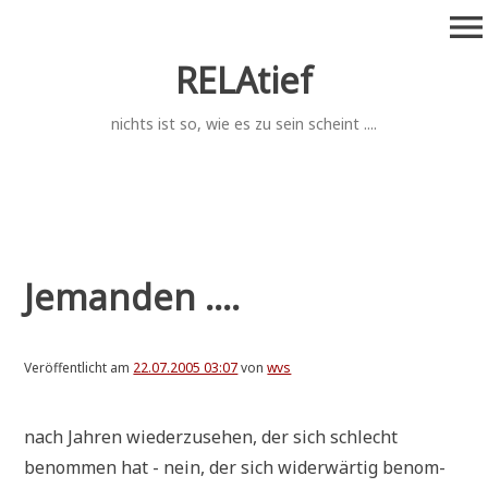
Zum
menu
Inhalt
springen
RELAtief
nichts ist so, wie es zu sein scheint ....
Jemanden ....
Veröffentlicht am
22.07.2005 03:07
von
wvs
nach Jah­ren wie­der­zu­se­hen, der sich schlecht
benom­men hat - nein, der sich wider­wär­tig benom­