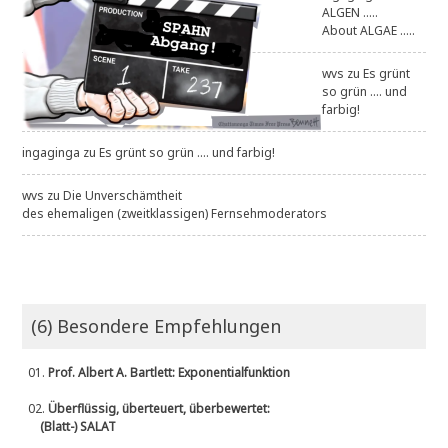
ALGEN .....
About ALGAE .....
wvs
zu
Es grünt
so grün .... und
farbig!
ingaginga
zu
Es grünt so grün .... und farbig!
wvs
zu
Die Unverschämtheit
des ehemaligen (zweitklassigen) Fernsehmoderators
(6) Besondere Empfehlungen
01.
Prof. Albert A. Bartlett: Exponentialfunktion
02.
Überflüssig, überteuert, überbewertet:
(Blatt-) SALAT