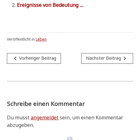
Ereig­nis­se von Bedeutung ....
Veröffentlicht in
Leben
Beitragsnavigation
navigate_before
navigate_next
Vorheriger Beitrag
Nächster Beitrag
Schreibe einen Kommentar
Du musst
angemeldet
sein, um einen Kommentar
abzugeben.