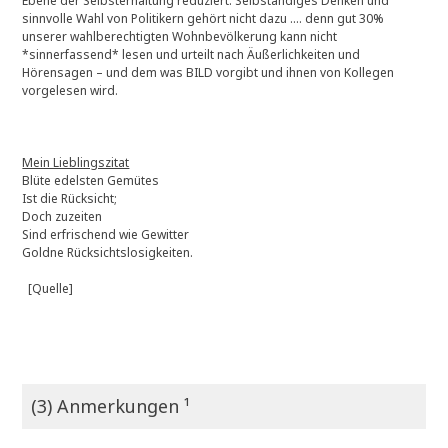
Ebene der Selbsterhaltung reduziert. Selbständiges Denken und
sinnvolle Wahl von Politikern gehört nicht dazu …. denn gut 30%
unserer wahlberechtigten Wohnbevölkerung kann nicht
*sinnerfassend* lesen und urteilt nach Äußerlichkeiten und
Hörensagen – und dem was BILD vorgibt und ihnen von Kollegen
vorgelesen wird.
Mein Lieblingszitat
Blüte edelsten Gemütes
Ist die Rücksicht;
Doch zuzeiten
Sind erfrischend wie Gewitter
Goldne Rücksichtslosigkeiten.
[Quelle]
(3) Anmerkungen ¹