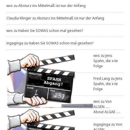
wvs
zu
Absturz ins Mittelmaß ist nur der Anfang
Claudia Klinger
zu
Absturz ins Mittelmaß ist nur der Anfang
wvs
zu
Haben Sie SOWAS schon mal gesehen?
ingaginga
zu
Haben Sie SOWAS schon mal gesehen?
wvs
zu
Jens
Spahn, die x-te
Folge
Fred Lang
zu
Jens
Spahn, die x-te
Folge
wvs
zu
Von
ALGEN .....
About ALGAE .....
ingaginga
zu
Von
ALGEN .....