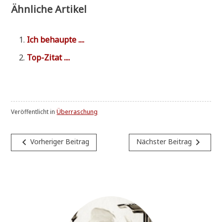
Ähnliche Artikel
Ich behaup­te ....
Top-Zitat ....
Veröffentlicht in
Überraschung
Beitragsnavigation
navigate_before
navigate_next
Vorheriger Beitrag
Nächster Beitrag