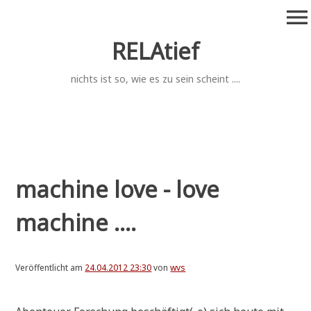
Zum
menu
Inhalt
springen
RELAtief
nichts ist so, wie es zu sein scheint ....
machine love - love
machine ....
Veröffentlicht am
24.04.2012 23:30
von
wvs