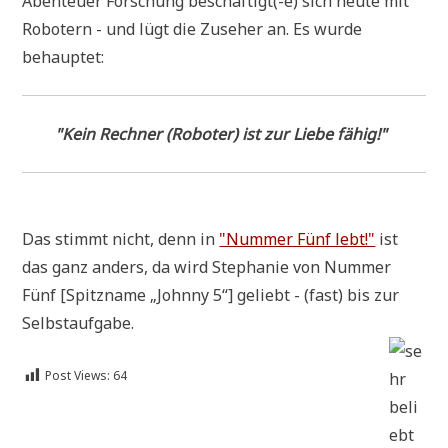
Aben­teu­er For­schung beschäftigt(-e) sich heu­te mit
Robo­tern - und lügt die Zuse­her an. Es wur­de
behauptet:
"
Kein Rech­ner (Robo­ter) ist zur Lie­be fähig!"
Das stimmt nicht, denn in
"Num­mer Fünf lebt!"
ist
das ganz anders, da wird Ste­pha­nie von Num­mer
Fünf [Spitz­na­me „John­ny 5“] geliebt - (fast) bis zur
Selbstaufgabe.
Post Views:
64