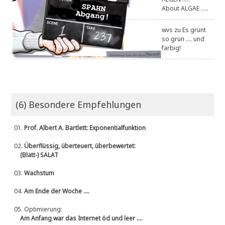
About ALGAE .....
wvs
zu
Es grünt
so grün .... und
farbig!
(6) Besondere Empfehlungen
01.
Prof. Albert A. Bartlett: Exponentialfunktion
02.
Überflüssig, überteuert, überbewertet:
(Blatt-) SALAT
03.
Wachstum
04.
Am Ende der Woche ....
05.
Optimierung:
Am Anfang war das Internet öd und leer ....